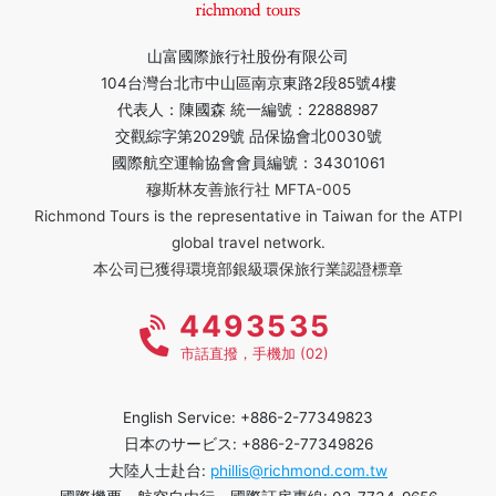
山富國際旅行社股份有限公司
104台灣台北市中山區南京東路2段85號4樓
代表人：陳國森 統一編號：22888987
交觀綜字第2029號 品保協會北0030號
國際航空運輸協會會員編號：34301061
穆斯林友善旅行社 MFTA-005
Richmond Tours is the representative in Taiwan for the ATPI
global travel network.
本公司已獲得環境部銀級環保旅行業認證標章
4493535
市話直撥，手機加 (02)
English Service: +886-2-77349823
日本のサービス: +886-2-77349826
大陸人士赴台:
phillis@richmond.com.tw