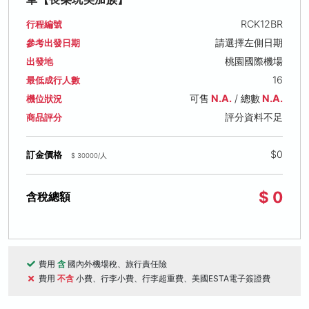
RCK12BR
行程編號
請選擇左側日期
參考出發日期
桃園國際機場
出發地
16
最低成行人數
可售
N.A.
/ 總數
N.A.
機位狀況
評分資料不足
商品評分
$0
訂金價格
$ 30000/人
$ 0
含稅總額
費用
含
國內外機場稅、旅行責任險
費用
不含
小費、行李小費、行李超重費、美國ESTA電子簽證費