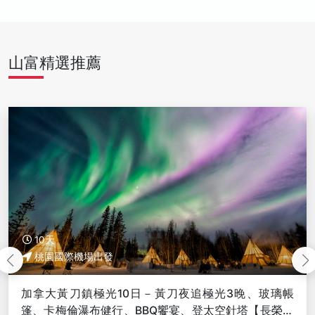
山富精選推薦
10天
桃園國際機場出發
極光3晚、玻璃帳
【新春賀歲團】美加雙國黃刀極光10
太空針塔【長榮玩
冰釣、狗拉雪橇、雪地摩托車【聯營