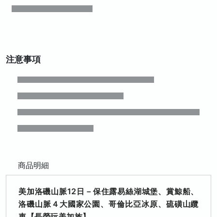
注意事項
商品明細
美加洛磯山脈12日－保住露易絲湖城堡、賞鯨船、
洛磯山脈４大國家公園、哥倫比亞冰原、硫磺山纜
車【長榮玩美加族】