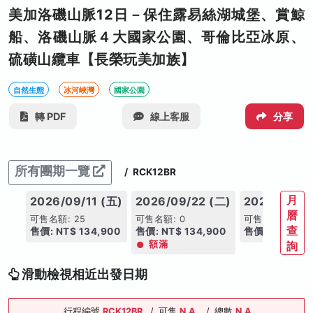
美加洛磯山脈12日－保住露易絲湖城堡、賞鯨
船、洛磯山脈４大國家公園、哥倫比亞冰原、
硫磺山纜車【長榮玩美加族】
自然生態
冰河峽灣
國家公園
轉 PDF
線上客服
分享
所有團期一覽
/
RCK12BR
月
2026/09/11 (五)
2026/09/22 (二)
2026/09/26
曆
可售名額: 25
可售名額: 0
可售名額: 20
查
售價: NT$ 134,900
售價: NT$ 134,900
售價: NT$ 134
額滿
詢
滑動檢視相近出發日期
行程編號
RCK12BR
/
可售
N.A.
/
總數
N.A.