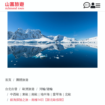
首頁
團體旅遊
台北出發
歐洲旅遊
河輪/遊輪
中西歐｜東歐｜南歐｜地中海｜愛琴海｜北歐
銀海探險之旅－南極14日【新北歐假期】