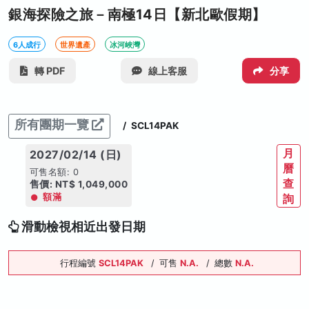
銀海探險之旅－南極14日【新北歐假期】
6人成行
世界遺產
冰河峽灣
轉 PDF
線上客服
分享
所有團期一覽
/
SCL14PAK
月
2027/02/14 (日)
曆
可售名額: 0
查
售價: NT$ 1,049,000
額滿
詢
滑動檢視相近出發日期
行程編號
SCL14PAK
/
可售
N.A.
/
總數
N.A.