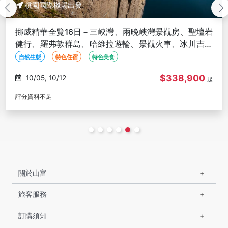
桃園國際機場出發
南美五國全覽28日－復活節島摩艾像、馬丘比丘、亞馬
遜雨林、伊瓜蘇大瀑布、里約基督像、布宜諾斯艾利
斯、烏拉圭、的的喀喀湖
$649,900
11/02, 12/02
起
評分資料不足
關於山富
旅客服務
訂購須知