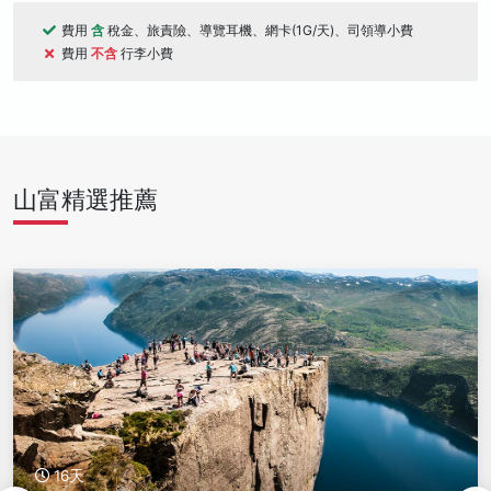
費用
含
稅金、旅責險、導覽耳機、網卡(1G/天)、司領導小費
費用
不含
行李小費
山富精選推薦
28天