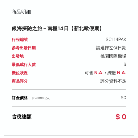
商品明細
銀海探險之旅－南極14日【新北歐假期】
SCL14PAK
行程編號
請選擇左側日期
參考出發日期
桃園國際機場
出發地
6
最低成行人數
可售
N.A.
/ 總數
N.A.
機位狀況
評分資料不足
商品評分
$0
訂金價格
$ 200000/人
$ 0
含稅總額