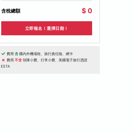
$ 0
含稅總額
立即報名！選擇日期！
費用
含
國內外機場稅、旅行責任險、網卡
費用
不含
領隊小費、行李小費、美國電子旅行憑證
ESTA