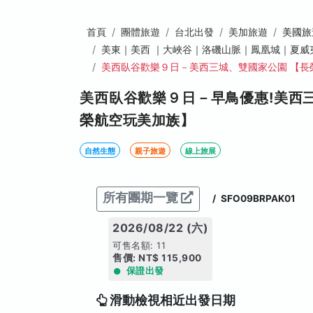
首頁
團體旅遊
台北出發
美加旅遊
美國旅
美東｜美西 ｜大峽谷｜洛磯山脈｜鳳凰城｜夏威
美西臥谷歡樂９日－美西三城、雙國家公園 【長
美西臥谷歡樂９日－早鳥優惠!美西
榮航空玩美加族】
自然生態
親子旅遊
線上旅展
所有團期一覽
/
SFO09BRPAK01
2026/08/22 (六)
可售名額: 11
售價: NT$ 115,900
保證出發
滑動檢視相近出發日期