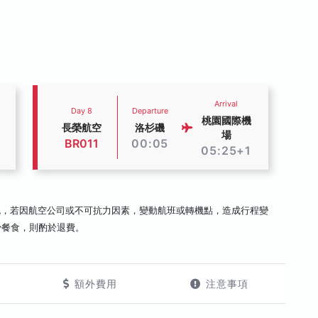
Arrival
Day 8
Departure
桃園國際機
長榮航空
洛杉磯
場
BR011
00:05
05:25+1
認，若因航空公司或不可抗力因素，變動航班或轉機點，造成行程變
少餐食，則酌於退費。
額外費用
注意事項