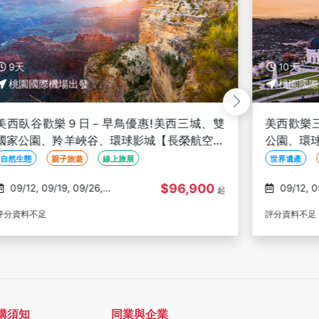
9天
10天
桃園國際機場出發
桃園國際
美西臥谷歡樂９日－早鳥優惠!美西三城、雙
美西歡樂
國家公園、羚羊峽谷、環球影城【長榮航空玩
公園、環
美加族】
自然生態
親子旅遊
線上旅展
世界遺產
$96,900
09/12, 09/19, 09/26,
09/12, 09/26, 10/10,
起
10/24, 11/07
10/24
評分資料不足
評分資料不足
購須知
同業與企業