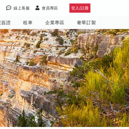
線上客服
會員專區
登入/註冊
照簽證
租車
企業專區
奢華訂製