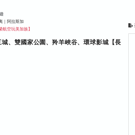
遊
夷｜阿拉斯加
榮航空玩美加族】
三城、雙國家公園、羚羊峽谷、環球影城【長