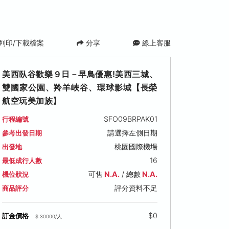
列印/下載檔案
分享
線上客服
美西臥谷歡樂９日－早鳥優惠!美西三城、
雙國家公園、羚羊峽谷、環球影城【長榮
航空玩美加族】
SFO09BRPAK01
行程編號
請選擇左側日期
參考出發日期
桃園國際機場
出發地
16
最低成行人數
可售
N.A.
/ 總數
N.A.
機位狀況
評分資料不足
商品評分
$0
訂金價格
$ 30000/人