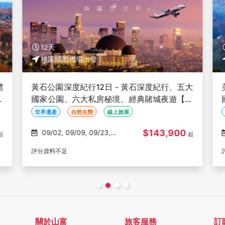
12天
桃園國際機場出發
體
黃石公園深度紀行12日－黃石深度紀行、五大
公
國家公園、六大私房秘境、經典賭城夜遊【星
宇美麗星世界】
世界遺產
自然生態
線上旅展
$143,900
09/02, 09/09, 09/23,
起
起
10/03, 10/07
評分資料不足
關於山富
旅客服務
訂