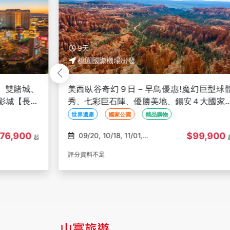
9天
桃園國際機場出發
、雙賭城、
美西臥谷奇幻９日－早鳥優惠!魔幻巨型球
影城【長榮
秀、七彩巨石陣、優勝美地、錫安４大國家
園+羚羊峽谷 【長榮玩美加族】
世界遺產
國家公園
精品購物
76,900
$99,900
09/20, 10/18, 11/01,
起
11/15, 01/17
評分資料不足