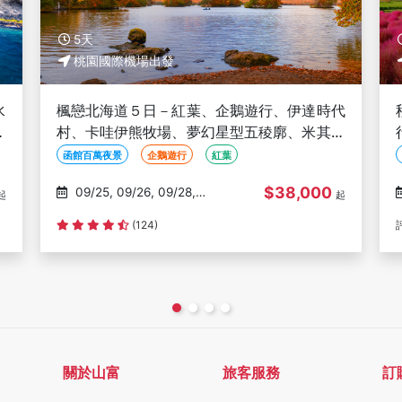
5天
桃園國際機場出發
代
秋日童話北海道５日－紅葉、掃帚草、企鵝遊
林
行、熊牧場、米其林星空夜景、洞爺花火、人
氣NO1小丑漢堡、螃蟹放題(千/函)
函館百萬夜景
企鵝遊行
紅葉
$47,000
10/02
起
起
評分資料不足
關於山富
旅客服務
訂