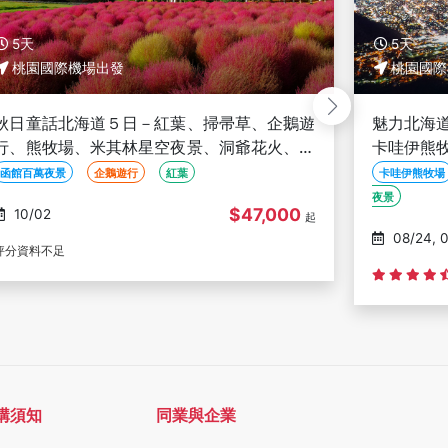
5天
6天
桃園國際機場出發
桃園國際
魅力北海道５日－函館百萬夜景、漁火鐵道、
楓戀北海
卡哇伊熊牧場、伊達時代村、企鵝遊行、奇幻
哇伊熊牧
燈遊步道、璀璨溪谷、人氣NO1小丑漢堡
漢堡、河
卡哇伊熊牧場
定山溪奇幻燈遊步道-璀璨溪谷
函館百萬
函館百萬夜景
夜景
09/23, 09/30, 10/07,
$36,000
08/24, 08/28, 09/04,
10/21, 10/2
起
09/08, 09/11
(102)
購須知
同業與企業