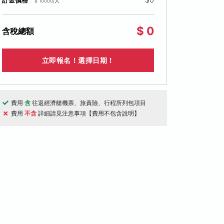
訂金價格
$ 10000/人
$ 0
含稅總額
立即報名！選擇日期！
費用
含
往返經濟艙機票、旅責險、行程所列包項目
費用
不含
詳細請見注意事項【費用不包含說明】