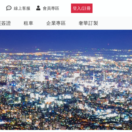
線上客服
會員專區
登入/註冊
照簽證
租車
企業專區
奢華訂製