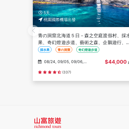
5天
桃園國際機場出發
假村、採水
楓戀北海道５日－紅葉、企鵝遊行、伊達時
鵝遊行、卡
村、卡哇伊熊牧場、夢幻星型五稜廓、米其
蟹吃到飽
星空夜景、人氣NO1小丑漢堡、洞爺花火
函館百萬夜景
企鵝遊行
紅葉
44,000
$38,000
09/25, 09/26, 09/28,
起
09/29, 10/02
(124)