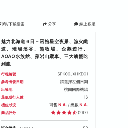
列印/下載檔案
分享
線上客服
魅力北海道６日－函館星空夜景、漁火鐵
道、璀璨溪谷、熊牧場、企鵝遊行、
AOAO水族館、藻岩山纜車、三大螃蟹吃
到飽
SPK06JXHKD01
行程編號
6 (三)
2026/11/04 (三)
2026/11/06 (五)
2026/11/
請選擇左側日期
參考出發日期
可售名額: 14
可售名額: 12
可售名額: 1
桃園國際機場
出發地
,000
售價: NT$ 42,000
售價: NT$ 42,000
售價: NT$ 
16
最低成行人數
可售
N.A.
/ 總數
N.A.
機位狀況
(297)
商品評分
$0