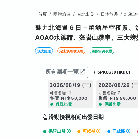
首頁
團體旅遊
台北出發
日本旅遊
北海道
魅力北海道６日－函館星空夜景、
AOAO水族館、藻岩山纜車、三大螃
漁火鐵道
定山溪璀璨溪谷
函館百萬夜景
所有團期一覽
/
SPK06JXHKD01
2026/08/19 (三)
2026/08/26 (三
可售名額: 1
可售名額: 7
售價: NT$ 56,000
售價: NT$ 56,000
保證出發
保證出發
滑動檢視相近出發日期
保證出發
可候補
已成團