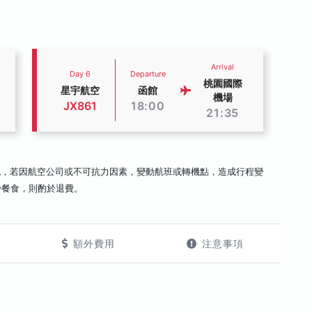
Arrival
Day 6
Departure
桃園國際
星宇航空
函館
機場
JX861
18:00
21:35
認，若因航空公司或不可抗力因素，變動航班或轉機點，造成行程變
少餐食，則酌於退費。
額外費用
注意事項