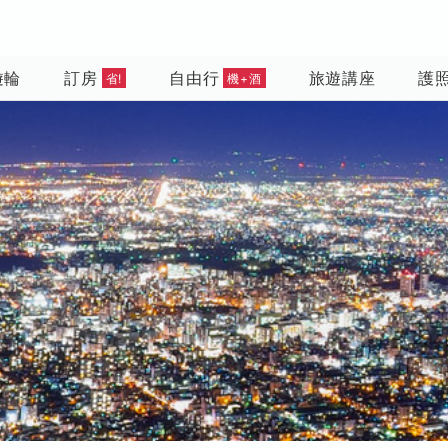
遊輪
訂房
自由行
旅遊講座
護
省!
機+酒