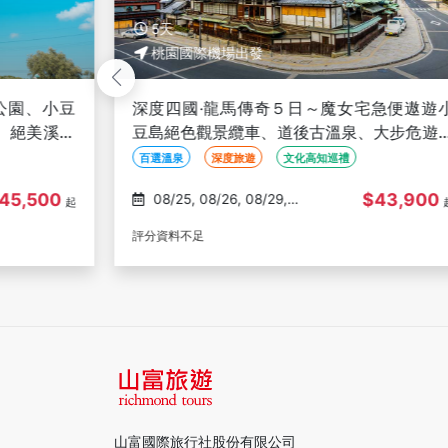
5天
桃園國際機場出發
公園、小豆
深度四國‧龍馬傳奇５日～魔女宅急便遨遊
、絕美溪谷
豆島絕色觀景纜車、道後古溫泉、大步危遊
+葛藤橋
百選溫泉
深度旅遊
文化高知巡禮
45,500
$43,900
08/25, 08/26, 08/29,
起
08/30, 09/01
評分資料不足
山富國際旅行社股份有限公司