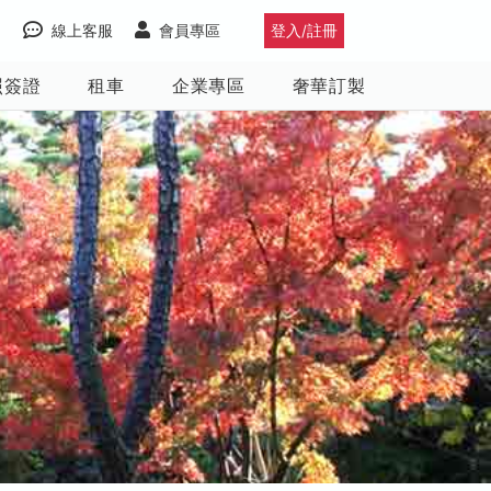
線上客服
會員專區
登入/註冊
照簽證
租車
企業專區
奢華訂製