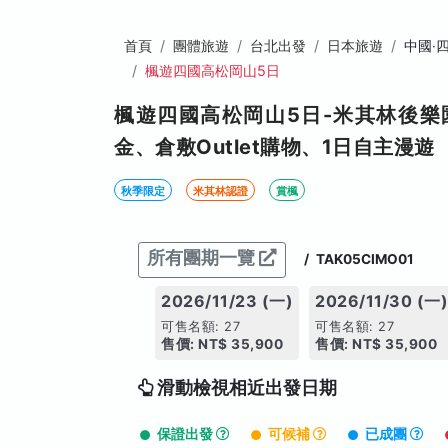
首頁
團體旅遊
台北出發
日本旅遊
中國‧
楓遊四國高松岡山5日
楓遊四國高松岡山5日-米其林後
金、倉敷Outlet購物、1日自主漫遊
秋季限定
米其林認證
賞楓
所有團期一覽
/
TAK05CIMO01
2026/11/23 (一)
2026/11/30 (一
可售名額: 27
可售名額: 27
售價: NT$ 35,900
售價: NT$ 35,900
滑動檢視相近出發日期
保證出發
可候補
已成團