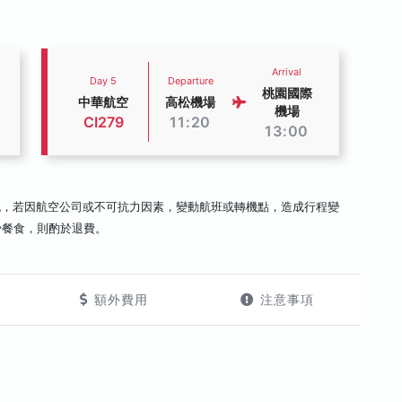
Arrival
Day 5
Departure
桃園國際
中華航空
高松機場
機場
CI279
11:20
13:00
認，若因航空公司或不可抗力因素，變動航班或轉機點，造成行程變
少餐食，則酌於退費。
額外費用
注意事項