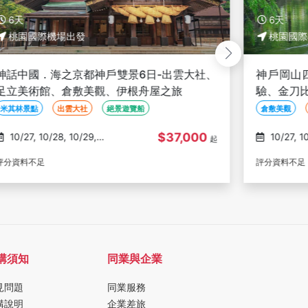
6天
6天
桃園國際機場出發
桃園國際
神話中國．海之京都神戶雙景6日-出雲大社、
神戶岡山
足立美術館、倉敷美觀、伊根舟屋之旅
驗、金刀
花卉公園、
米其林景點
出雲大社
絕景遊覽船
倉敷美觀
$37,000
10/27, 10/28, 10/29,
10/27, 10/28, 10/29,
起
10/30, 11/03
10/30, 11/
評分資料不足
評分資料不足
購須知
同業與企業
見問題
同業服務
購說明
企業差旅