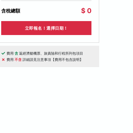
$ 0
含稅總額
立即報名！選擇日期！
費用
含
返經濟艙機票、旅責險和行程所列包項目
費用
不含
詳細請見注意事項【費用不包含說明】