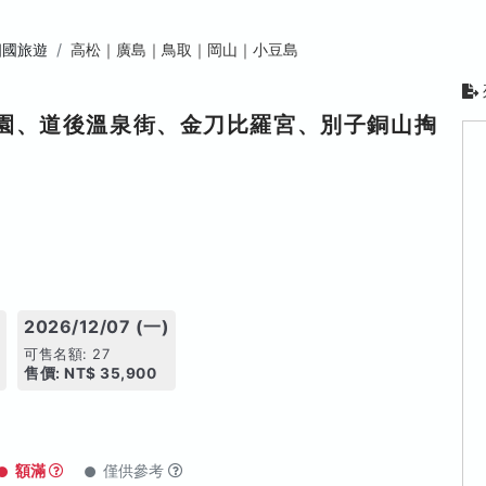
四國旅遊
高松｜廣島｜鳥取｜岡山｜小豆島
樂園、道後溫泉街、金刀比羅宮、別子銅山掏
)
2026/12/07 (一)
可售名額: 27
售價: NT$ 35,900
額滿
僅供參考