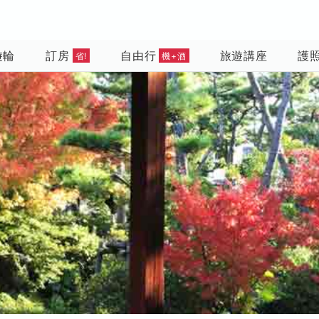
遊輪
訂房
自由行
旅遊講座
護
省!
機+酒