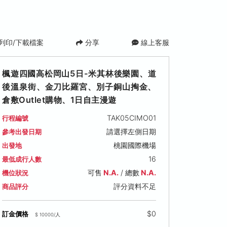
列印/下載檔案
分享
線上客服
楓遊四國高松岡山5日-米其林後樂園、道
後溫泉街、金刀比羅宮、別子銅山掏金、
倉敷Outlet購物、1日自主漫遊
TAK05CIMO01
行程編號
請選擇左側日期
參考出發日期
桃園國際機場
出發地
16
最低成行人數
可售
N.A.
/ 總數
N.A.
機位狀況
評分資料不足
商品評分
$0
訂金價格
$ 10000/人