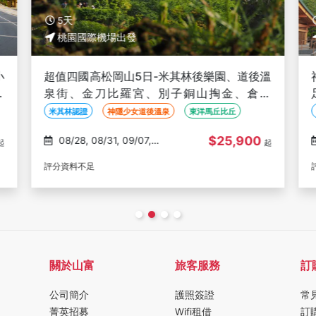
5天
桃園國際機場出發
小
超值四國高松岡山5日-米其林後樂園、道後溫
船
泉街、金刀比羅宮、別子銅山掏金、倉敷
Outlet購物、半日自主漫遊
米其林認證
神隱少女道後溫泉
東洋馬丘比丘
$25,900
08/28, 08/31, 09/07,
起
起
09/14
評分資料不足
關於山富
旅客服務
訂
公司簡介
護照簽證
常
菁英招募
Wifi租借
訂