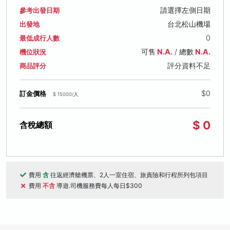
請選擇左側日期
參考出發日期
台北松山機場
出發地
0
最低成行人數
可售
N.A.
/ 總數
N.A.
機位狀況
評分資料不足
商品評分
$0
訂金價格
$ 15000/人
$ 0
含稅總額
費用
含
往返經濟艙機票、2人一室住宿、旅責險和行程所列包項目
費用
不含
導遊.司機服務費每人每日$300