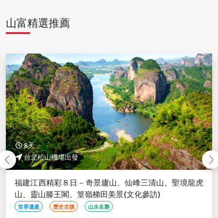
山富精選推薦
8天
台北松山機場出發
福建江西精彩８日－奇景廬山、仙峰三清山、聖境龍虎
山、靈山滕王閣、篁嶺梯田美景(文化參訪)
世界遺產
歷史古蹟
山水名勝