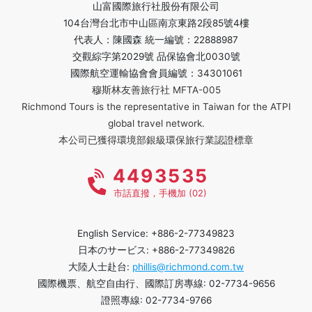
山富國際旅行社股份有限公司
104台灣台北市中山區南京東路2段85號4樓
代表人：陳國森 統一編號：22888987
交觀綜字第2029號 品保協會北0030號
國際航空運輸協會會員編號：34301061
穆斯林友善旅行社 MFTA-005
Richmond Tours is the representative in Taiwan for the ATPI
global travel network.
本公司已獲得環境部銀級環保旅行業認證標章
4493535
市話直撥，手機加 (02)
English Service: +886-2-77349823
日本のサービス: +886-2-77349826
大陸人士赴台:
phillis@richmond.com.tw
國際機票、航空自由行、國際訂房專線: 02-7734-9656
證照專線: 02-7734-9766