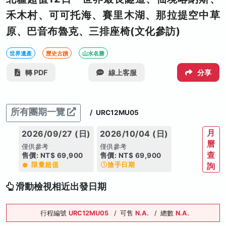
禾木村、可可托海、賽里木湖、那拉提空中草
原、巴音布魯克、三排座椅(文化參訪)
世界遺產
歷史古蹟
山水名勝
轉 PDF
線上客服
分享
所有團期一覽
/
URC12MU05
月
2026/09/27 (日)
2026/10/04 (日)
曆
僅供參考
僅供參考
查
售價: NT$ 69,900
售價: NT$ 69,900
限量超值
搶手日期
詢
滑動檢視相近出發日期
行程編號
URC12MU05
/
可售
N.A.
/
總數
N.A.