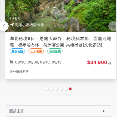
8天
高雄小港機場出發
湖北秘境8日－恩施大峽谷、秘境仙本那、雲龍河地
縫、梭布埡石林、葛洲壩公園-高雄出發(文化參訪)
歷史古蹟
山水名勝
自然生態
$34,900
08/30, 09/06, 09/10, 09/13,
起
09/17
評分資料不足
關於山富