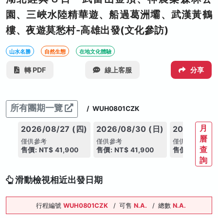
園、三峽水陸精華遊、船過葛洲壩、武漢黃鶴
樓、夜遊莫愁村-高雄出發(文化參訪)
山水名勝
自然生態
在地文化體驗
轉 PDF
線上客服
分享
所有團期一覽
/
WUH0801CZK
月
2026/08/27 (四)
2026/08/30 (日)
2026/09/0
曆
僅供參考
僅供參考
僅供參考
查
售價: NT$ 41,900
售價: NT$ 41,900
售價: NT$ 41
詢
滑動檢視相近出發日期
行程編號
WUH0801CZK
/
可售
N.A.
/
總數
N.A.