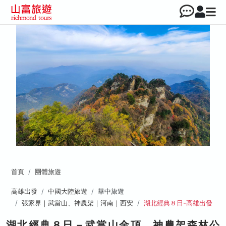
首頁
團體旅遊
高雄出發
中國大陸旅遊
華中旅遊
張家界｜武當山、神農架｜河南｜西安
湖北經典８日-高雄出發
湖北經典８日－武當山金頂、神農架森林公