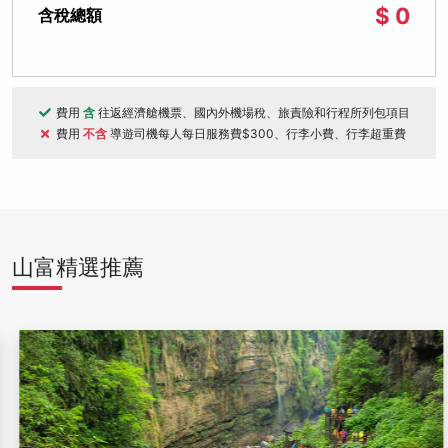
$ 0
含稅總額
費用
含
往返經濟艙機票、國內外機場稅、旅責險和行程所列包項目
費用
不含
導遊司機每人每日服務費$300、行李小費、行李超重費
山富精選推薦