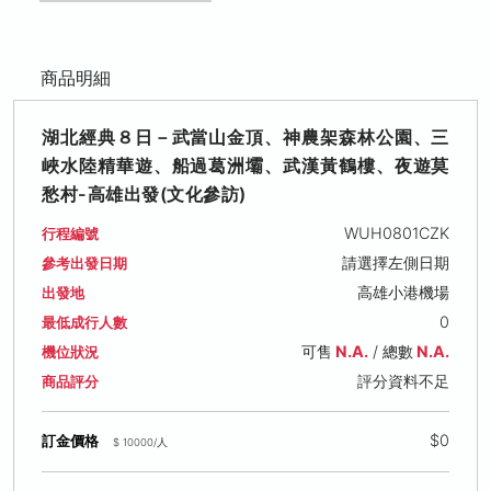
商品明細
湖北經典８日－武當山金頂、神農架森林公園、三
峽水陸精華遊、船過葛洲壩、武漢黃鶴樓、夜遊莫
愁村-高雄出發(文化參訪)
WUH0801CZK
行程編號
請選擇左側日期
參考出發日期
高雄小港機場
出發地
0
最低成行人數
可售
N.A.
/ 總數
N.A.
機位狀況
評分資料不足
商品評分
$0
訂金價格
$ 10000/人