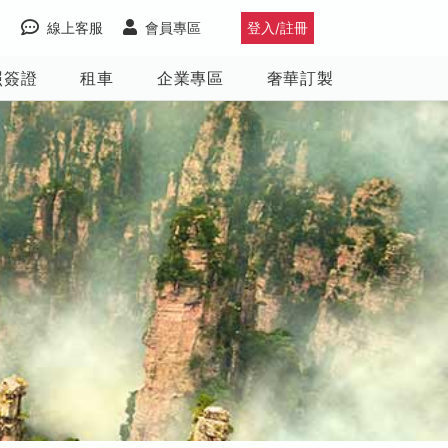
線上客服
會員專區
登入/註冊
照簽證
租車
企業專區
奢華訂製