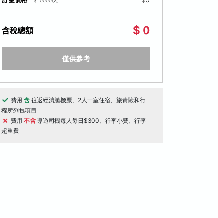
訂金價格
$ 10000/人
$ 0
含稅總額
僅供參考
費用
含
往返經濟艙機票、2人一室住宿、旅責險和行
程所列包項目
費用
不含
導遊司機每人每日$300、行李小費、行李
超重費