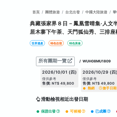
首頁
團體旅遊
台北出發
中國大陸旅遊
華
典藏張家界８日－鳳凰雪晴集·人文
居木寨下午茶、天門狐仙秀、三排座椅
世界遺產
特色住宿
特色美食
所有團期一覽
/
WUH08MU1809
2026/10/01 (四)
2026/10/29 (四
僅供參考
僅供參考
售價: NT$ 49,800
售價: NT$ 49,800
熱銷
搶手日期
滑動檢視相近出發日期
保證出發
可候補
已成團