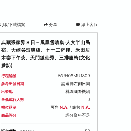
列印/下載檔案
分享
線上客服
典藏張家界８日－鳳凰雪晴集·人文半山民
宿、大峽谷玻璃橋、七十二奇樓、禾田居
木寨下午茶、天門狐仙秀、三排座椅(文化
參訪)
WUH08MU1809
行程編號
(一)
2026/12/28 (一)
請選擇左側日期
參考出發日期
僅供參考
桃園國際機場
出發地
00
售價: NT$ 48,800
0
最低成行人數
可售
N.A.
/ 總數
N.A.
機位狀況
評分資料不足
商品評分
$0