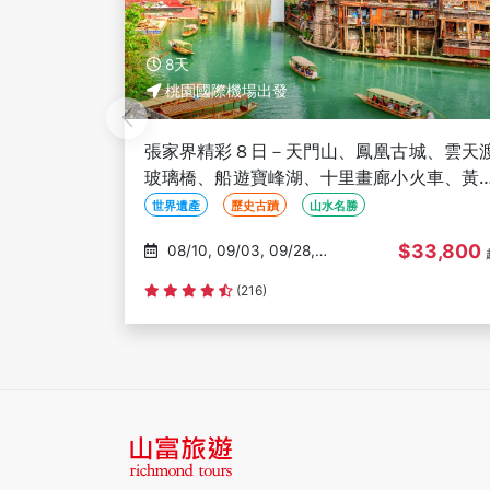
8天
桃園國際機場出發
城、雲天渡
張家界風情８日－升等一晚皇冠假日、張
火車、黃鶴
界、天門山、黃石寨、搭磁浮快線遊鳳凰
)
城、夜遊川子河燈光遊、三排椅(文化參訪)
世界遺產
山水名勝
自然生態
33,800
$31,900
08/17, 10/30, 11/06,
起
11/13, 11/20
評分資料不足