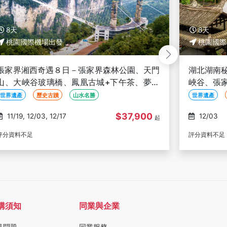
8天
8天
桃園國際機場出發
桃園國際
湖北湖南秘境雙省８日－聶隱娘拍攝地恩施大
張家界精
峽谷、張家界森林公園、鳳凰古城、仙境天門
茶、張家
山、三排椅(文化參訪)(武漢進重慶出)
門山、狐仙
世界遺產
在地文化體驗
山水名勝
世界遺產
$38,900
12/03
08/27, 09/11, 11/13,
起
11/18, 11/27
評分資料不足
評分資料不足
購須知
同業與企業
見問題
同業服務