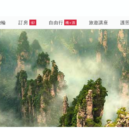
遊輪
訂房
自由行
旅遊講座
護
省!
機+酒