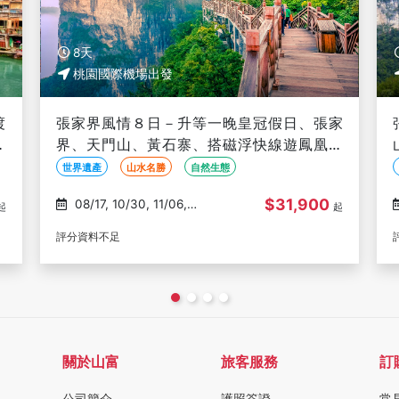
8天
桃園國際機場出發
家
張家界湘西奇遇８日－張家界森林公園、天門
古
山、大峽谷玻璃橋、鳳凰古城+下午茶、夢裡
水鄉、天門狐仙秀、三排椅(文化參訪)
世界遺產
歷史古蹟
山水名勝
$37,900
11/19, 12/03, 12/17
起
起
評分資料不足
關於山富
旅客服務
訂
公司簡介
護照簽證
常