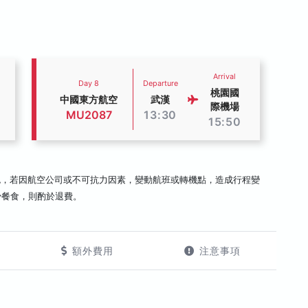
Arrival
Day 8
Departure
桃園國
中國東方航空
武漢
際機場
MU2087
13:30
15:50
認，若因航空公司或不可抗力因素，變動航班或轉機點，造成行程變
少餐食，則酌於退費。
額外費用
注意事項