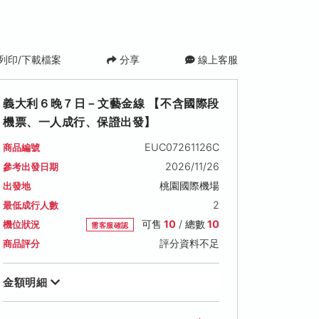
列印/下載檔案
分享
線上客服
義大利６晚７日－文藝金線 【不含國際段
機票、一人成行、保證出發】
EUC07261126C
商品編號
2026/11/26
參考出發日期
桃園國際機場
出發地
2026/12/31 (四)
2
最低成行人數
可售名額: 10
售價: NT$ 27,200
可售
10
/ 總數
10
機位狀況
需客服確認
評分資料不足
商品評分
金額明細