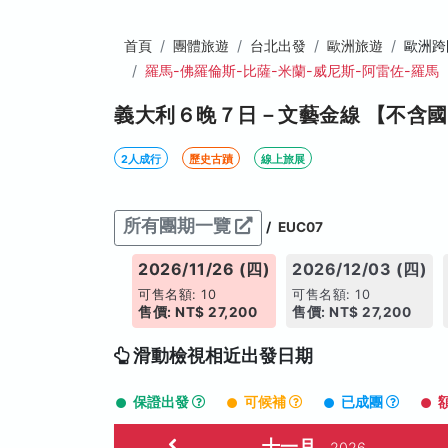
首頁
團體旅遊
台北出發
歐洲旅遊
歐洲跨
羅馬-佛羅倫斯-比薩-米蘭-威尼斯-阿雷佐-羅馬
義大利６晚７日－文藝金線 【不含
2人成行
歷史古蹟
線上旅展
所有團期一覽
/
EUC07
026/11/19 (四)
2026/11/26 (四)
2026/12/03 (四)
售名額: 10
可售名額: 10
可售名額: 10
價: NT$ 27,200
售價: NT$ 27,200
售價: NT$ 27,200
滑動檢視相近出發日期
保證出發
可候補
已成團
十一月
2026