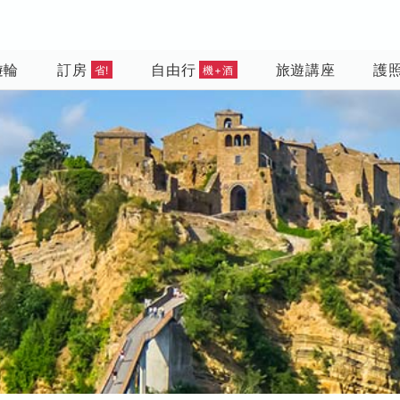
遊輪
訂房
自由行
旅遊講座
護
省!
機+酒