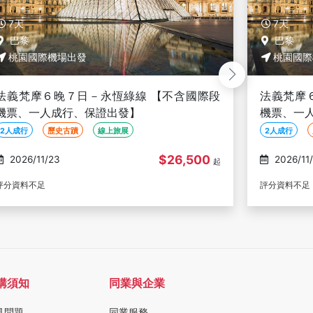
7天
巴黎
7天
桃園國際機場出發
桃園國際
法義梵摩６晚７日－永恆綠線 【不含國際段
英國、蘇格
機票、一人成行、保證出發】
【不含國
2人成行
歷史古蹟
線上旅展
2人成行
$26,500
2026/11/30
2026/11
起
評分資料不足
評分資料不足
購須知
同業與企業
見問題
同業服務