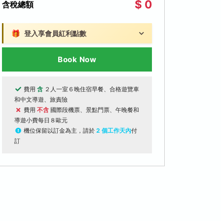
$ 0
含稅總額
🎁
登入享會員紅利點數
Book Now
費用
含
２人一室６晚住宿早餐、合格遊覽車
和中文導遊、旅責險
費用
不含
國際段機票、景點門票、午晚餐和
導遊小費每日８歐元
機位保留以訂金為主，請於
2 個工作天內
付
訂