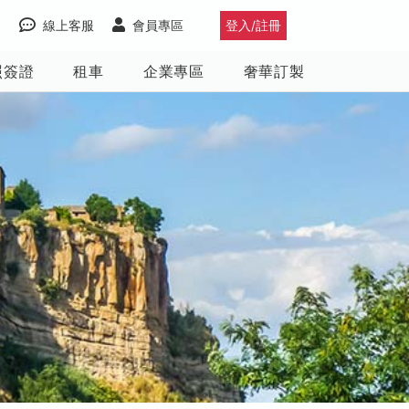
線上客服
會員專區
登入/註冊
照簽證
租車
企業專區
奢華訂製