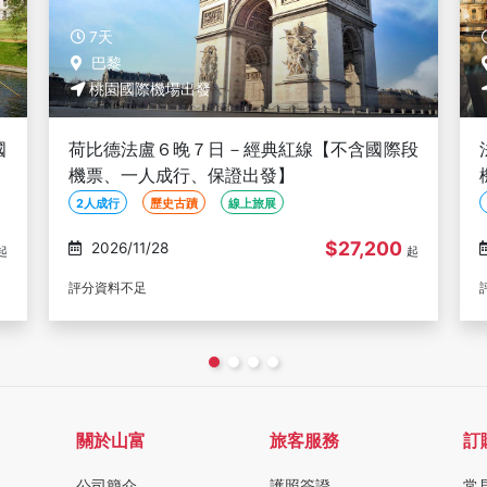
7天
巴黎
桃園國際機場出發
段
法義梵摩６晚７日－永恆綠線 【不含國際段
機票、一人成行、保證出發】
2人成行
歷史古蹟
線上旅展
$26,500
2026/11/23
起
起
評分資料不足
關於山富
旅客服務
訂
公司簡介
護照簽證
常