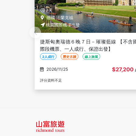
7天
巴黎
桃園國際機場出發
 【不含國
荷比德法盧６晚７日－經典紅線【不含國際
機票、一人成行、保證出發】
2人成行
歷史古蹟
線上旅展
$27,200
$27,200
2026/11/28
起
評分資料不足