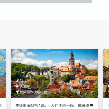
13天
維也納
桃園國際機場出發
湖
奧捷斯匈經典13日－入住湖區一晚、庫倫洛夫