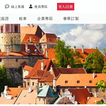
線上客服
會員專區
登入/註冊
照簽證
租車
企業專區
奢華訂製