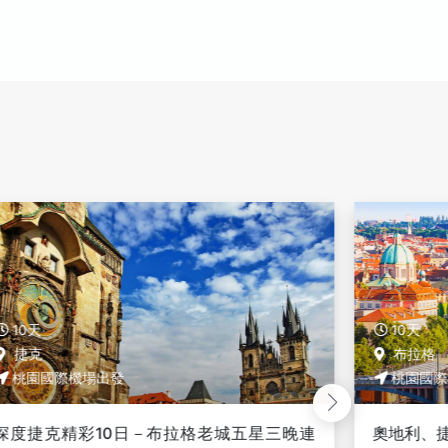
10天
10天
捷克
布拉格
桃園國際機場出發
桃園國際
深度捷克精彩10日－布拉格老城五星三晚連
奧地利、