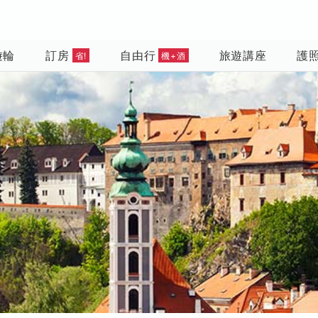
遊輪
訂房
自由行
旅遊講座
護
省!
機+酒