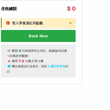
$ 0
含稅總額
🎁
登入享會員紅利點數
Book Now
費用
含
行程表所列之項目、旅責險(500萬
+20萬意外醫療)
費用
不含
小費,行李小費
機位保留以訂金為主，請於
3 個工作天內
付
訂