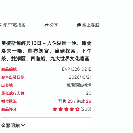
列印/下載檔案
分享
線上客服
奧捷斯匈經典13日－入住湖區一晚、庫倫
洛夫一晚、熊布朗宮、鹽礦探索、下午
茶、雙湖區、四遊船、九大世界文化遺產
EVP13261021B
商品編號
2026/10/21
參考出發日期
桃園國際機場
出發地
20
最低成行人數
可售
25
/ 總數
26
機位狀況
(206)
商品評分
金額明細