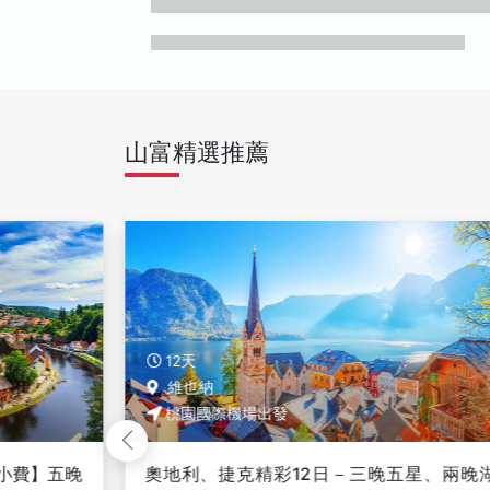
山富精選推薦
12天
維也納
桃園國際機場出發
小費】五晚
奧地利、捷克精彩12日－三晚五星、兩晚