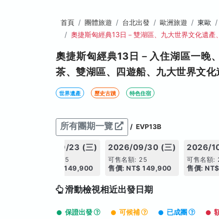
首頁
團體旅遊
台北出發
歐洲旅遊
東歐
奧捷斯匈經典13日－雙湖區、九大世界文化遺產
奧捷斯匈經典13日－入住湖區一晚
茶、雙湖區、四遊船、九大世界文化
世界遺產
歷史古蹟
特色住宿
所有團期一覽
/
EVP13B
6 (三)
2026/09/23 (三)
2026/09/30 (三)
2026/1
可售名額: 25
可售名額: 25
可售名額: 
,900
售價: NT$ 149,900
售價: NT$ 149,900
售價: NT$
滑動檢視相近出發日期
保證出發
可候補
已成團