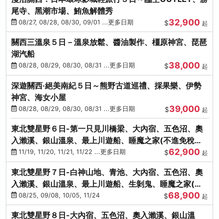
尾寺、黑潮市場、鮪魚解體秀
32,900
08/27, 08/28, 08/30, 09/01 ...更多日期
$
起
關西三溫泉５日－溫泉放鬆、醬油製作、橿原神宮、琵琶
湖汽船
38,000
08/28, 08/29, 08/30, 08/31 ...更多日期
$
起
深遊關西·絕美南紀５日～熊野古道巡禮、採果樂、伊勢
神宮、海女小屋
39,000
08/28, 08/29, 08/30, 08/31 ...更多日期
$
起
東北雙星野６日-第一只見川橋梁、大內宿、五色沼、奧
入瀨溪、銀山溫泉、最上川遊船、睡魔之家(不進免稅店)
62,900
(仙/青)
11/19, 11/20, 11/21, 11/22 ...更多日期
$
起
東北雙星野７日-白神山地、青池、大內宿、五色沼、奧
入瀨溪、銀山溫泉、最上川遊船、生剝鬼、睡魔之家(不
68,900
進免稅店)(仙/青)
08/25, 09/08, 10/05, 11/24
$
起
東北雙星野８日-大內宿、五色沼、奧入瀨溪、銀山溫