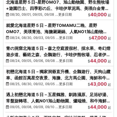
北海道星野５日-星野OMO7、旭山動物園、野生熊牧場
+遊園巴士、四季彩の丘、卡哇伊草泥馬、美瑛白金青
40,000
池、螃蟹吃到飽
08/30, 09/01, 09/05, 09/08 ...更多日期
$
起
就愛北海道星野５日－星野TOMAMU二晚、星野
OMO7、美瑛青池、海膽涮涮鍋、人氣NO1旭山動物
47,000
園、海鮮和牛螃蟹吃到飽
08/24, 08/30, 09/03, 09/05 ...更多日期
$
起
青の洞窟北海道５日－森之空庭渡假村、採水果、奇幻燈
遊步道、藝術之森、企鵝遊行、卡哇伊熊牧場、忍者伊達
44,000
時代村、螃蟹吃到飽
08/24, 09/05, 09/06, 09/08 ...更多日期
$
起
初戀北海道５日－獨家洞爺直升機、企鵝遊行、天狗山纜
車、函館百萬星空夜景、海膽、北方馬公園、海鮮和牛螃
43,000
蟹吃到飽
08/25, 08/30, 09/02, 09/05 ...更多日期
$
起
遇上初戀北海道５日－五星鶴雅、釧路濕原、足浴砂湯、
常盤旋轉塔、人氣NO1旭山動物園、爐端燒、和牛海鮮螃
44,000
蟹吃到飽
09/05, 09/08, 09/09, 09/10 ...更多日期
$
起