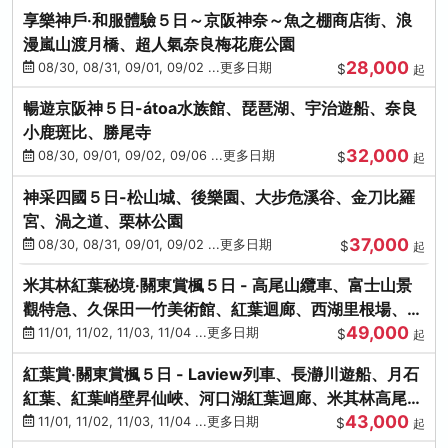
享樂神戶‧和服體驗５日～京阪神奈～魚之棚商店街、浪
漫嵐山渡月橋、超人氣奈良梅花鹿公園
28,000
08/30, 08/31, 09/01, 09/02 ...更多日期
$
起
暢遊京阪神５日-átoa水族館、琵琶湖、宇治遊船、奈良
小鹿斑比、勝尾寺
32,000
08/30, 09/01, 09/02, 09/06 ...更多日期
$
起
神采四國５日-松山城、後樂園、大步危溪谷、金刀比羅
宮、渦之道、栗林公園
37,000
08/30, 08/31, 09/01, 09/02 ...更多日期
$
起
米其林紅葉秘境‧關東賞楓５日 - 高尾山纜車、富士山景
觀特急、久保田一竹美術館、紅葉迴廊、西湖里根場、銀
49,000
杏大道
11/01, 11/02, 11/03, 11/04 ...更多日期
$
起
紅葉賞‧關東賞楓５日 - Laview列車、長瀞川遊船、月石
紅葉、紅葉峭壁昇仙峽、河口湖紅葉迴廊、米其林高尾
43,000
山、海鮮盛宴
11/01, 11/02, 11/03, 11/04 ...更多日期
$
起