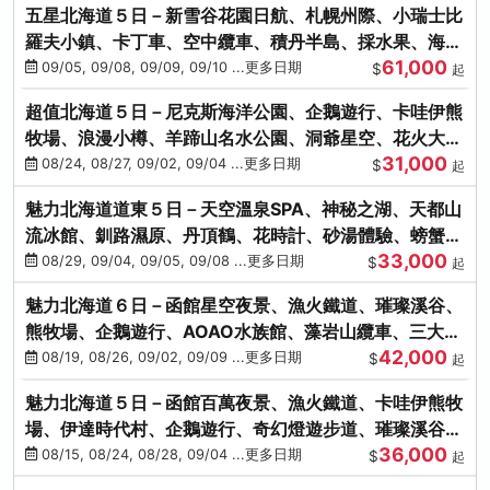
五星北海道５日－新雪谷花園日航、札幌州際、小瑞士比
羅夫小鎮、卡丁車、空中纜車、積丹半島、採水果、海鮮
61,000
和牛螃蟹放題
09/05, 09/08, 09/09, 09/10 ...更多日期
$
起
超值北海道５日－尼克斯海洋公園、企鵝遊行、卡哇伊熊
牧場、浪漫小樽、羊蹄山名水公園、洞爺星空、花火大
31,000
會、螃蟹懷石料理
08/24, 08/27, 09/02, 09/04 ...更多日期
$
起
魅力北海道道東５日－天空溫泉SPA、神秘之湖、天都山
流冰館、釧路濕原、丹頂鶴、花時計、砂湯體驗、螃蟹吃
33,000
到飽
08/29, 09/04, 09/05, 09/08 ...更多日期
$
起
魅力北海道６日－函館星空夜景、漁火鐵道、璀璨溪谷、
熊牧場、企鵝遊行、AOAO水族館、藻岩山纜車、三大螃
42,000
蟹吃到飽
08/19, 08/26, 09/02, 09/09 ...更多日期
$
起
魅力北海道５日－函館百萬夜景、漁火鐵道、卡哇伊熊牧
場、伊達時代村、企鵝遊行、奇幻燈遊步道、璀璨溪谷、
36,000
人氣NO1小丑漢堡
08/15, 08/24, 08/28, 09/04 ...更多日期
$
起