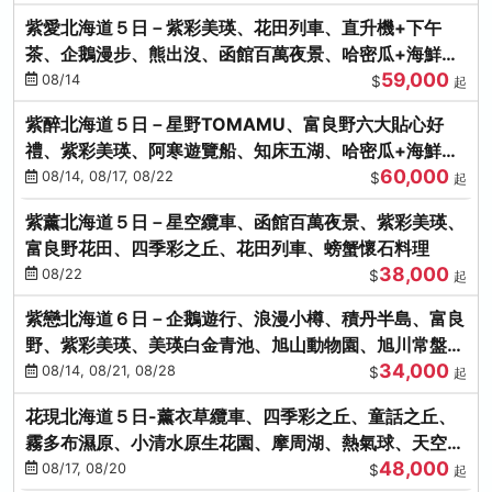
紫愛北海道５日－紫彩美瑛、花田列車、直升機+下午
茶、企鵝漫步、熊出沒、函館百萬夜景、哈密瓜+海鮮和
59,000
牛八大螃蟹吃到飽
08/14
$
起
紫醉北海道５日－星野TOMAMU、富良野六大貼心好
禮、紫彩美瑛、阿寒遊覽船、知床五湖、哈密瓜+海鮮和
60,000
牛螃蟹吃到飽
08/14, 08/17, 08/22
$
起
紫薰北海道５日－星空纜車、函館百萬夜景、紫彩美瑛、
富良野花田、四季彩之丘、花田列車、螃蟹懷石料理
38,000
08/22
$
起
紫戀北海道６日－企鵝遊行、浪漫小樽、積丹半島、富良
野、紫彩美瑛、美瑛白金青池、旭山動物園、旭川常盤旋
34,000
轉塔
08/14, 08/21, 08/28
$
起
花現北海道５日-薰衣草纜車、四季彩之丘、童話之丘、
霧多布濕原、小清水原生花園、摩周湖、熱氣球、天空溫
48,000
泉SPA、螃蟹吃到飽
08/17, 08/20
$
起