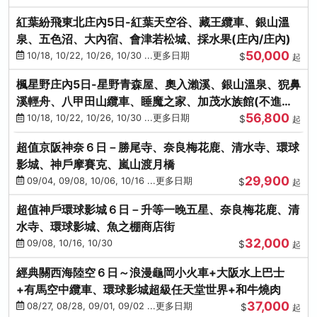
紅葉紛飛東北庄內5日-紅葉天空谷、藏王纜車、銀山溫
泉、五色沼、大內宿、會津若松城、採水果(庄內/庄內)
50,000
10/18, 10/22, 10/26, 10/30 ...更多日期
$
起
楓星野庄內5日-星野青森屋、奧入瀨溪、銀山溫泉、猊鼻
溪輕舟、八甲田山纜車、睡魔之家、加茂水族館(不進店)
56,800
(庄內/庄內)
10/18, 10/22, 10/26, 10/30 ...更多日期
$
起
超值京阪神奈６日－勝尾寺、奈良梅花鹿、清水寺、環球
影城、神戶摩賽克、嵐山渡月橋
29,900
09/04, 09/08, 10/06, 10/16 ...更多日期
$
起
超值神戶環球影城６日－升等一晚五星、奈良梅花鹿、清
水寺、環球影城、魚之棚商店街
32,000
09/08, 10/16, 10/30
$
起
經典關西海陸空６日～浪漫龜岡小火車+大阪水上巴士
+有馬空中纜車、環球影城超級任天堂世界+和牛燒肉
37,000
08/27, 08/28, 09/01, 09/02 ...更多日期
$
起