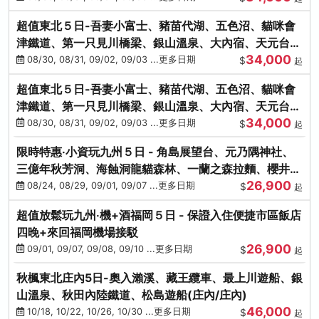
超值東北５日-吾妻小富士、豬苗代湖、五色沼、貓咪會
津鐵道、第一只見川橋梁、銀山溫泉、大內宿、天元台高
34,000
原纜車
08/30, 08/31, 09/02, 09/03 ...更多日期
$
起
超值東北５日-吾妻小富士、豬苗代湖、五色沼、貓咪會
津鐵道、第一只見川橋梁、銀山溫泉、大內宿、天元台高
34,000
原纜車
08/30, 08/31, 09/02, 09/03 ...更多日期
$
起
限時特惠‧小資玩九州５日 - 角島展望台、元乃隅神社、
三億年秋芳洞、海蝕洞龍貓森林、一蘭之森拉麵、櫻井二
26,900
見浦
08/24, 08/29, 09/01, 09/07 ...更多日期
$
起
超值放鬆玩九州‧機+酒福岡５日 - 保證入住便捷市區飯店
四晚+來回福岡機場接駁
26,900
09/01, 09/07, 09/08, 09/10 ...更多日期
$
起
秋楓東北庄內5日-奧入瀨溪、藏王纜車、最上川遊船、銀
山溫泉、秋田內陸鐵道、松島遊船(庄內/庄內)
46,000
10/18, 10/22, 10/26, 10/30 ...更多日期
$
起