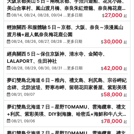
大阪京都美山５日－兩晚京都、宇治川遊船、花見小路、
美山合掌村、嵐山渡月橋、奈良朱紅燈籠、奈良梅花鹿、
27,000
流水瀑布電扶梯
08/14, 08/24, 08/28, 09/04 ...更多日期
$
起
輕旅關西‧和服體驗５日～京都、大阪、奈良～浪漫嵐山
渡月橋+超人氣奈良梅花鹿公園
30,000
08/24, 08/26, 08/27, 08/28 ...更多日期
$
起
經典關西５日～保住京阪神、清水寺、金閣寺、
LALAPORT、生田神社
42,000
08/28, 08/29, 08/30, 08/31 ...更多日期
$
起
夢幻雙島北海道６日－稚內、禮文島、利尻島、宗谷岬紀
念碑、北防波堤、野寒布岬、留萌花田家番屋、紫彩美瑛
58,000
08/31, 09/07
$
起
夢幻雙島北海道７日－星野TOMAMU、雲海纜車、禮文
+利尻、紫彩美瑛、DIY剝海膽、哈密瓜+海鮮和牛八大螃
78,000
蟹吃到飽
08/21, 09/06
$
起
夢幻雙島北海道７日－星野TOMAMU、雲海纜車、禮文