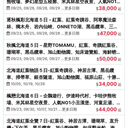
熊牧場、夢幻星型五稜廓、米其林星空夜景、人氣NO1小
38,000
丑漢堡、洞爺花火
09/25, 09/26, 09/28, 09/29 ...更多日期
$
起
逐秋楓彩北海道５日－紅葉、紅葉奇蹟谷、阿寒魔法森
林、獨木舟、岩內仙峽、ONNETO湖、黑岳纜車、三國
47,000
峠、豐平峽、螃蟹溫泉
09/23, 09/25, 09/26, 09/28 ...更多日期
$
起
秋楓北海道５日－星野TOMAMU、紅葉、奇蹟紅葉谷、
珊瑚草、黑岳纜車、旭山動物園、知床遊覽船、海鮮螃蟹
50,000
和牛吃到飽
09/23, 09/25, 09/26, 09/27 ...更多日期
$
起
北海道紅葉物語５日-紅葉奇蹟谷、神居古潭、黑岳纜
車、掃帚草、銀杏隧道、旭山動物園、福原山莊、十勝牧
34,000
場、冰的美術館
10/05, 10/19, 10/26
$
起
楓戀北海道６日－企鵝遊行、伊達時代村、卡哇伊熊牧
場、米其林星空夜景、人氣NO1小丑漢堡、河童足湯、奇
44,000
幻燈遊步道、洞爺花火
09/23, 09/30, 10/07, 10/21 ...更多日期
$
起
北海道紅葉全覽７日-紅葉谷、神居古潭、珊瑚草、直升
機+下午茶、黑岳纜車、旭山動物園、知床觀光船、海膽