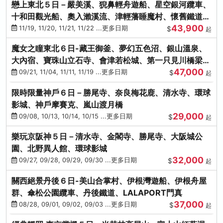
戀上東北５日－嚴美溪、猊鼻輕舟遊船、星空銀河纜車、
十和田觀光船、奧入瀨溪流、津輕藩睡魔村、懷舊鐵道
43,900
（青森／仙台）
11/19, 11/20, 11/21, 11/22 ...更多日期
$
起
魔女之瞳東北６日-藏王御釜、夢幻五色沼、銀山溫泉、
大內宿、寶珠山立石寺、會津若松城、第一只見川橋梁、
47,000
燒肉吃到飽
09/21, 11/04, 11/11, 11/19 ...更多日期
$
起
限時限量神戶６日－勝尾寺、奈良梅花鹿、清水寺、環球
影城、神戶摩賽克、嵐山渡月橋
29,000
09/08, 10/13, 10/14, 10/15 ...更多日期
$
起
樂玩京阪神５日－清水寺、金閣寺、勝尾寺、大阪城公
園、北野異人館、環球影城
32,000
09/27, 09/28, 09/29, 09/30 ...更多日期
$
起
關西絕景丹後６日-美山合掌村、伊根灣遊船、伊根舟屋
群、傘松公園纜車、丹後鐵道、LALAPORT門真
37,000
08/28, 09/01, 09/02, 09/03 ...更多日期
$
起