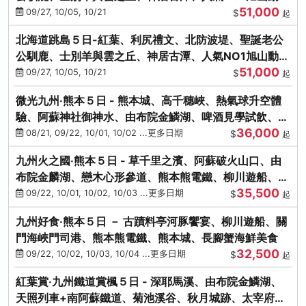
51,000
園、海膽涮涮鍋
09/27, 10/05, 10/21
$
起
北海道跳島５日-紅葉、利尻禮文、北防波堤、聖誕老公
公馴鹿、士別羊與雲之丘、神居古潭、人氣NO1旭山動物
51,000
園、海膽涮涮鍋
09/27, 10/05, 10/21
$
起
微光九州‧熊本５日 - 熊本城、高千穗峽、熱氣球升空體
驗、阿蘇神社御神水、由布院金鱗湖、啤酒見學試飲、豪
36,000
華海鮮盛宴
08/21, 09/22, 10/01, 10/02 ...更多日期
$
起
九州火之國‧熊本５日 - 草千里之濱、阿蘇破火山口、由
布院金麟湖、戀木心形參道、熊本熊電鐵、柳川遊船、地
35,500
獄蒸DIY
09/22, 10/01, 10/02, 10/03 ...更多日期
$
起
九州好食‧熊本５日 － 古蹟料亭河豚饗宴、柳川遊船、關
門海峽門司港、熊本熊電鐵、熊本城、長腳蟹海鮮美食
32,500
09/22, 10/02, 10/03, 10/04 ...更多日期
$
起
紅葉賞‧九州鐵道賞楓５日 - 深耶馬溪、由布院金鱗湖、
天照列車+南阿蘇鐵道、菊池溪谷、秋月城跡、太宰府天