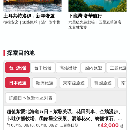
土耳其特洛伊．新年奢遊
下龍灣 奢華航行
徹拉安宮｜送熱氣球｜過年贈小費
六星級先鋒郵輪｜五星豪華酒店｜
米其林饗宴
探索目的地
台北出發
台中出發
高雄出發
國內旅遊
主題旅遊
日本旅遊
歐洲旅遊
東南亞旅遊
韓國旅遊
南亞
詳細日本旅遊地區列表
超值紫愛北海道５日－紫彩美瑛、花田列車、企鵝漫步、
卡哇伊熊牧場、函館星空夜景、洞爺花火、螃蟹懷石、啤
42,000
酒暢飲
08/15, 08/16, 08/18, 08/21 ...更多日期
$
起