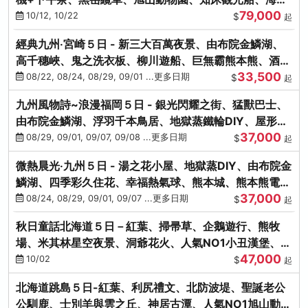
79,000
涮涮鍋(不進免稅店)
10/12, 10/22
$
起
經典九州‧宮崎５日 - 新三大百萬夜景、由布院金鱗湖、
高千穗峽、鬼之洗衣板、柳川遊船、巨無霸熊本熊、酒造
33,500
見學試飲
08/22, 08/24, 08/29, 09/01 ...更多日期
$
起
九州風物詩~浪漫福岡５日 - 銀光閃耀之街、猛獸巴士、
由布院金鱗湖、浮羽千本鳥居、地獄蒸鐵輪DIY、屋形船
37,000
晚宴、鸕鶿捕魚
08/29, 09/01, 09/07, 09/08 ...更多日期
$
起
微熱晨光‧九州５日 - 湯之花小屋、地獄蒸DIY、由布院金
鱗湖、四季彩久住花、幸福熱氣球、熊本城、熊本熊電
37,000
鐵、螃蟹吃到飽
08/24, 08/29, 09/01, 09/07 ...更多日期
$
起
秋日童話北海道５日－紅葉、掃帚草、企鵝遊行、熊牧
場、米其林星空夜景、洞爺花火、人氣NO1小丑漢堡、螃
47,000
蟹放題(千/函)
10/02
$
起
北海道跳島５日-紅葉、利尻禮文、北防波堤、聖誕老公
公馴鹿、士別羊與雲之丘、神居古潭、人氣NO1旭山動物