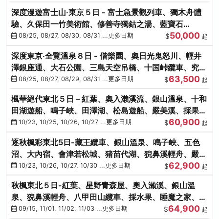
深度漫遊富士山‧東京５日 - 富士急景觀列車、獨木舟體
驗、久保田一竹美術館、修善寺獨鈷之湯、藍寶石
50,000
SAPHIR踴子號
08/25, 08/27, 08/30, 08/31 ...更多日期
$
起
深度東京‧全覽溫泉８日 - 偕樂園、奧日光鬼怒川、輕井
澤銀座通、大石公園、三島天空吊橋、十国峠纜車、究極
63,500
海鮮食べ放題
08/25, 08/27, 08/29, 08/31 ...更多日期
$
起
楓華絕代東北５日－紅葉、奧入瀨溪流、銀山溫泉、十和
田湖遊船、鳴子峽、田澤湖、松島遊船、嚴美溪、採果烤
60,900
牡蠣
10/23, 10/25, 10/26, 10/27 ...更多日期
$
起
逐秋楓彩東北5日-藏王纜車、銀山溫泉、鳴子峽、五色
沼、大內宿、會津若松城、猪苗代湖、猊鼻溪輕舟、嚴美
62,900
溪、松島海灣遊船
10/23, 10/26, 10/27, 10/30 ...更多日期
$
起
秋楓東北５日-紅葉、星野青森屋、奧入瀨溪、銀山溫
泉、猊鼻溪輕舟、八甲田山纜車、採水果、睡魔之家、法
64,900
式料理(不進免稅店)
09/15, 11/01, 11/02, 11/03 ...更多日期
$
起