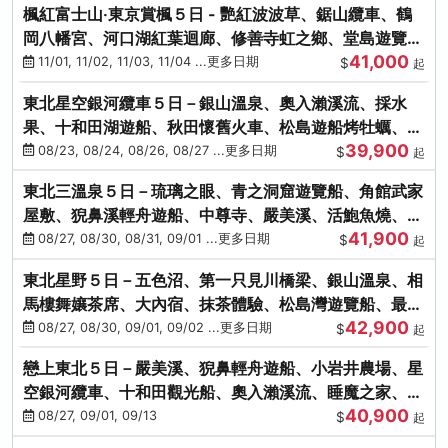
楓紅富士山‧東京賞楓５日 - 艷紅波波草、鋸山纜車、鶴
岡八幡宮、河口湖紅葉迴廊、修善寺虹之鄉、堂島遊覽
41,000
船、熱海梅園
11/01, 11/02, 11/03, 11/04 ...更多日期
$
起
東北星空銀河纜車５日－銀山溫泉、奧入瀨溪流、採水
果、十和田湖遊船、秋田懷舊火車、松島遊船烤牡蠣、嚴
39,900
美溪、螃蟹本家
08/23, 08/24, 08/26, 08/27 ...更多日期
$
起
東北三溫泉５日－琉璃之眼、青之洞窟遊覽船、角館武家
屋敷、猊鼻溪輕舟遊船、中尊寺、嚴美溪、活鮑魚燒、烤
41,900
牡蠣、握壽司體驗
08/27, 08/30, 08/31, 09/01 ...更多日期
$
起
東北星野５日－五色沼、第一只見川橋梁、銀山溫泉、相
馬樓舞孃茶席、大內宿、抹茶體驗、松島灣遊覽船、最上
42,900
川輕舟、螃蟹御膳
08/27, 08/30, 09/01, 09/02 ...更多日期
$
起
戀上東北５日－嚴美溪、猊鼻輕舟遊船、小岩井農場、星
空銀河纜車、十和田觀光船、奧入瀨溪流、睡魔之家、朱
40,900
紅社殿（仙台／青森）
08/27, 09/01, 09/13
$
起