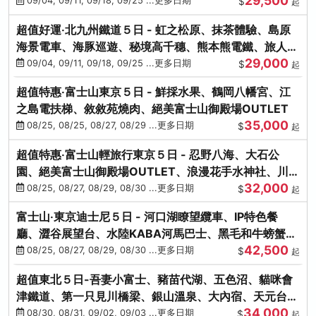
29,500
本熊-台中出發
09/04, 09/11, 09/18, 09/25 ...更多日期
$
起
超值好運‧北九州鐵道５日 - 虹之松原、抹茶體驗、島原
海景電車、海豚巡遊、秘境高千穗、熊本熊電鐵、旅人觀
29,000
光列車-台中出發
09/04, 09/11, 09/18, 09/25 ...更多日期
$
起
超值特惠‧富士山東京５日 - 鮮採水果、鶴岡八幡宮、江
之島電扶梯、敘敘苑燒肉、絕美富士山御殿場OUTLET
35,000
08/25, 08/25, 08/27, 08/29 ...更多日期
$
起
超值特惠‧富士山輕旅行東京５日 - 忍野八海、大石公
園、絕美富士山御殿場OUTLET、浪漫花手水神社、川越
32,000
小江戶
08/25, 08/27, 08/29, 08/30 ...更多日期
$
起
富士山‧東京迪士尼５日 - 河口湖瞭望纜車、IP特色餐
廳、澀谷展望台、水陸KABA河馬巴士、黑毛和牛螃蟹美
42,500
饌、季節採果
08/25, 08/27, 08/29, 08/30 ...更多日期
$
起
超值東北５日-吾妻小富士、豬苗代湖、五色沼、貓咪會
津鐵道、第一只見川橋梁、銀山溫泉、大內宿、天元台高
34,000
原纜車
08/30, 08/31, 09/02, 09/03 ...更多日期
$
起