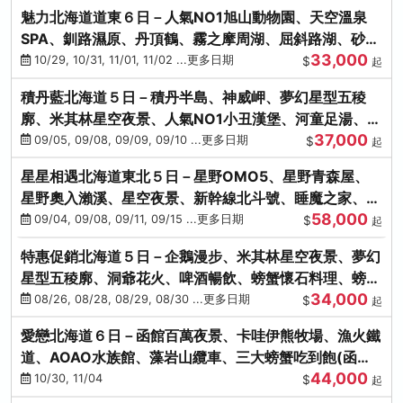
魅力北海道道東６日－人氣NO1旭山動物園、天空溫泉
SPA、釧路濕原、丹頂鶴、霧之摩周湖、屈斜路湖、砂湯
33,000
體驗
10/29, 10/31, 11/01, 11/02 ...更多日期
$
起
積丹藍北海道５日－積丹半島、神威岬、夢幻星型五稜
廓、米其林星空夜景、人氣NO1小丑漢堡、河童足湯、奇
37,000
幻燈遊步道、璀璨溪谷
09/05, 09/08, 09/09, 09/10 ...更多日期
$
起
星星相遇北海道東北５日－星野OMO5、星野青森屋、
星野奧入瀨溪、星空夜景、新幹線北斗號、睡魔之家、十
58,000
和田湖(不進免稅店)
09/04, 09/08, 09/11, 09/15 ...更多日期
$
起
特惠促銷北海道５日－企鵝漫步、米其林星空夜景、夢幻
星型五稜廓、洞爺花火、啤酒暢飲、螃蟹懷石料理、螃蟹
34,000
吃到飽
08/26, 08/28, 08/29, 08/30 ...更多日期
$
起
愛戀北海道６日－函館百萬夜景、卡哇伊熊牧場、漁火鐵
道、AOAO水族館、藻岩山纜車、三大螃蟹吃到飽(函館/
44,000
千歲)
10/30, 11/04
$
起