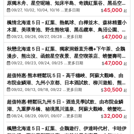
原獨木舟、星空呢喃、知床半島、奇蹟紅葉谷、黑岳空中
45,000
纜車、旭山動物園
09/27, 10/02, 10/04, 10/16 ...更多日期
$
起
楓情北海道５日－紅葉、熱氣球、白樺並木、森林精靈小
木屋、美瑛青池、野生熊牧場、黑岳纜車、鳥沼公園、紅
47,000
葉奇蹟谷、螃蟹吃到飽
09/23, 09/26, 09/27, 09/28 ...更多日期
$
起
秋戀北海道５日－紅葉、獨家洞爺直升機+下午茶、企鵝
漫步、熊出沒、函館星空夜景、星空喫茶店、螃蟹壽司、
47,000
海膽、三大螃蟹放題
09/22, 09/23, 09/24, 09/25 ...更多日期
$
起
超值特惠‧熊本輕鬆玩５日 - 高千穗峽、阿蘇大觀峰、由
布院金鱗湖、九州小京都、日本酒試飲、柳川遊船、熊本
30,500
城、熊本AEON
09/02, 09/13, 09/18, 09/22 ...更多日期
$
起
超值特惠‧輕鬆玩九州５日 - 酒造見學試飲、由布院金鱗
湖、九重夢吊橋、秘境黑川溫泉、阿蘇大觀峰、螃蟹吃到
32,000
飽
08/24, 08/29, 09/01, 09/07 ...更多日期
$
起
楓戀北海道５日－紅葉、企鵝遊行、伊達時代村、卡哇伊