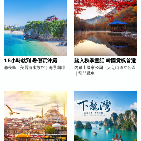
1.5小時就到 暑假玩沖繩
踏入秋季童話 韓國賞楓首選
瀨長島｜美麗海水族館｜海景咖啡
內藏山國家公園｜大芚山道立公園
｜龍門纜車