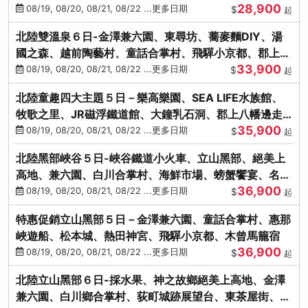
28,900
街、下呂溫泉
08/19, 08/20, 08/21, 08/22 ...更多日期
$
起
北陸雙溫泉６日-金澤兼六園、東尋坊、蕎麥麵DIY、湯
國之森、越前陶藝村、童話合掌村、飛驒小京都、郡上八
33,900
幡
08/19, 08/20, 08/21, 08/22 ...更多日期
$
起
北陸童趣四大主題５日－樂高樂園、SEA LIFE水族館、
牧歌之里、JR磁浮鐵道館、大鐘乳石洞、郡上八幡邊走
35,900
邊吃
08/19, 08/20, 08/21, 08/22 ...更多日期
$
起
北陸黑部峽谷５日-峽谷鐵道小火車、立山黑部、絕美上
高地、兼六園、白川合掌村、海鮮市場、螃蟹饗宴、名湯
36,900
雙溫泉
08/19, 08/20, 08/21, 08/22 ...更多日期
$
起
特惠促銷立山黑部５日－金澤兼六園、童話合掌村、惠那
峽遊船、松本城、熱田神宮、飛驒小京都、木曾馬籠宿
36,900
08/19, 08/20, 08/21, 08/22 ...更多日期
$
起
北陸立山黑部６日-採水果、神之故鄉絕美上高地、金澤
兼六園、白川鄉合掌村、荻町城跡展望台、東茶屋街、名