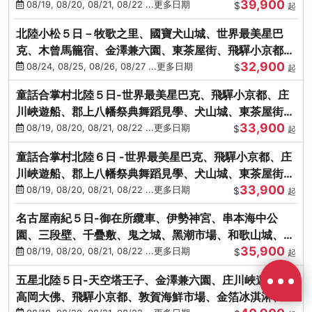
39,900
花之里絢爛花海
08/19, 08/20, 08/21, 08/22 ...更多日期
$
起
北陸小松５日－牧歌之里、國寶犬山城、世界最美星巴
克、木曾馬籠宿、金澤兼六園、東茶屋街、飛驒小京都、
32,900
白川鄉合掌村
08/24, 08/25, 08/26, 08/27 ...更多日期
$
起
童話合掌村北陸５日-世界最美星巴克、飛驒小京都、庄
川峽遊船、郡上八幡祭典舞蹈見學、犬山城、東茶屋街、
33,900
松葉蟹、金箔冰淇淋
08/19, 08/20, 08/21, 08/22 ...更多日期
$
起
童話合掌村北陸６日 -世界最美星巴克、飛驒小京都、庄
川峽遊船、郡上八幡祭典舞蹈見學、犬山城、東茶屋街、
33,900
松葉蟹、金箔冰淇淋
08/19, 08/20, 08/21, 08/22 ...更多日期
$
起
名古屋南紀５日-御在所纜車、伊勢神宮、串本海中公
園、三段壁、千疊敷、鬼之城、黑潮市場、和歌山城、伊
35,900
勢龍蝦溫泉
08/19, 08/20, 08/21, 08/22 ...更多日期
$
起
五星北陸５日-天空塔王子、金澤兼六園、庄川峽遊船、
高岡大佛、飛驒小京都、敦賀海鮮市場、金箔冰淇淋、鰻