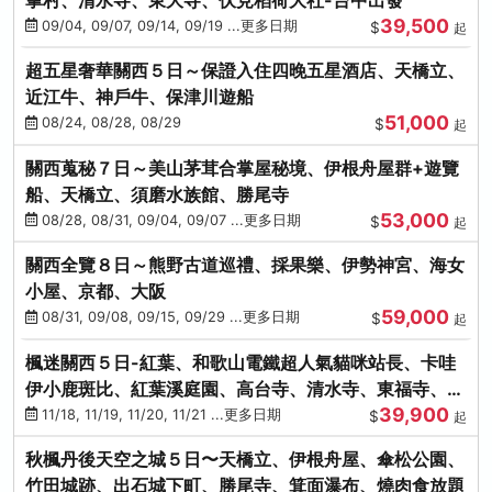
39,500
09/04, 09/07, 09/14, 09/19 ...更多日期
$
起
超五星奢華關西５日～保證入住四晚五星酒店、天橋立、
近江牛、神戶牛、保津川遊船
51,000
08/24, 08/28, 08/29
$
起
關西蒐秘７日～美山茅茸合掌屋秘境、伊根舟屋群+遊覽
船、天橋立、須磨水族館、勝尾寺
53,000
08/28, 08/31, 09/04, 09/07 ...更多日期
$
起
關西全覽８日～熊野古道巡禮、採果樂、伊勢神宮、海女
小屋、京都、大阪
59,000
08/31, 09/08, 09/15, 09/29 ...更多日期
$
起
楓迷關西５日-紅葉、和歌山電鐵超人氣貓咪站長、卡哇
伊小鹿斑比、紅葉溪庭園、高台寺、清水寺、東福寺、伊
39,900
勢龍蝦+和牛
11/18, 11/19, 11/20, 11/21 ...更多日期
$
起
秋楓丹後天空之城５日〜天橋立、伊根舟屋、傘松公園、
竹田城跡、出石城下町、勝尾寺、箕面瀑布、燒肉食放題