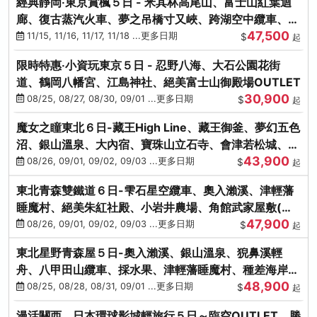
經典靜岡‧東京賞楓５日 - 米其林高尾山、富士山紅葉迴
廊、復古蒸汽火車、夢之吊橋寸又峽、跨湖空中纜車、抹
47,500
茶體驗、三溪園
11/15, 11/16, 11/17, 11/18 ...更多日期
$
起
限時特惠‧小資玩東京５日 - 忍野八海、大石公園花街
道、鶴岡八幡宮、江島神社、絕美富士山御殿場OUTLET
30,900
08/25, 08/27, 08/30, 09/01 ...更多日期
$
起
魔女之瞳東北６日-藏王High Line、藏王御釜、夢幻五色
沼、銀山溫泉、大內宿、寶珠山立石寺、會津若松城、燒
43,900
肉吃到飽
08/26, 09/01, 09/02, 09/03 ...更多日期
$
起
東北青森雙鐵道６日-雫石星空纜車、奧入瀨溪、津輕藩
睡魔村、絕美朱紅社殿、小岩井農場、角館武家屋敷(不
47,900
進免稅店)
08/26, 09/01, 09/02, 09/03 ...更多日期
$
起
東北星野青森屋５日-奧入瀨溪、銀山溫泉、猊鼻溪輕
舟、八甲田山纜車、採水果、津輕藩睡魔村、種差海岸、
48,900
法式料理(不進免稅店)
08/25, 08/28, 08/31, 09/01 ...更多日期
$
起
漫活關西．日本環球影城輕旅行５日～臨空OUTLET、勝