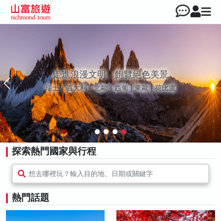
走進浪漫文明，飽覽絕色美景
瑞士｜義大利｜北歐｜西葡 | 東歐 | 荷比盧
探索熱門國家與行程
想去哪裡玩？輸入目的地、日期或關鍵字
熱門話題