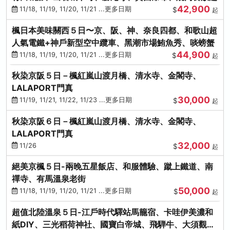
42,900
11/18, 11/19, 11/20, 11/21 ...更多日期
$
起
楓日本美味關西５日〜京、阪、神、奈良四都、和歌山超
人氣電鐵+神戶新型空中纜車、黑潮市場鮪魚秀、啖螃蟹
44,900
11/18, 11/19, 11/20, 11/21 ...更多日期
$
起
秋染京阪５日－楓紅嵐山渡月橋、清水寺、金閣寺、
LALAPORT門真
30,000
11/19, 11/21, 11/22, 11/23 ...更多日期
$
起
秋染京阪６日－楓紅嵐山渡月橋、清水寺、金閣寺、
LALAPORT門真
32,000
11/26
$
起
絕美京楓５日-兩晚五星飯店、和服體驗、蹴上鐵道、南
禪寺、有馬溫泉老街
50,000
11/18, 11/19, 11/20, 11/21 ...更多日期
$
起
超值北陸溫泉５日-江戶時代驛站馬籠宿、卡哇伊美濃和
紙DIY、三光稻荷神社、國寶白帝城、飛騨牛、大須觀音