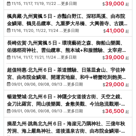
39,000
滿宮、竈門神社
11/15, 11/17, 11/19, 11/22 ...更多日期
$
起
楓典藏‧九州賞楓５日 - 赤豔白野江、深耶馬溪、由布院
金鱗湖、鶴見岳纜車、九重夢大吊橋、大興善寺、古蹟河
41,000
豚+和牛饗宴
11/16, 11/20, 11/22, 11/24 ...更多日期
$
起
長崎佐賀‧九州賞楓５日 - 環境藝術之森、御船山樂園、
佑德稻荷神社、雲仙纜車、熊本城+和服體驗、太宰府天
39,000
滿宮、光明禪寺
11/14, 11/17, 11/21, 11/24 ...更多日期
$
起
超值特惠‧北九州６日 - 茶道體驗、日落皿倉山、宇佐神
宮、由布院金鱗湖、開運宮地嶽、和牛+螃蟹吃到飽美
29,000
饌-台中出發
09/01, 09/06, 09/08, 09/13 ...更多日期
$
起
暢遊雙城‧北九州６日 - 神隱少女道後古街、天空之鏡、
金刀比羅宮、岡山後樂園、倉敷美觀、今治急流觀潮-台
36,500
中出發
09/01, 09/06, 09/08, 09/13 ...更多日期
$
起
摘星九州‧跳島北九州６日 - 海崖元乃隅神社、三億年秋
芳洞、海上嚴島神社、道後溫泉古街、由布院金鱗湖-台