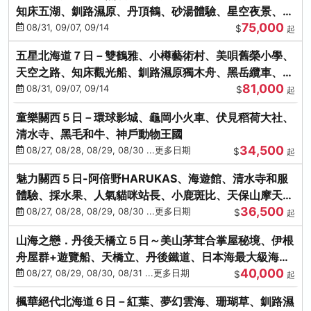
知床五湖、釧路濕原、丹頂鶴、砂湯體驗、星空夜景、洞
75,000
爺花火、螃蟹懷石料理
08/31, 09/07, 09/14
$
起
五星北海道７日－雙鶴雅、小樽藝術村、美唄舊榮小學、
天空之路、知床觀光船、釧路濕原獨木舟、黑岳纜車、流
81,000
冰硝子館DIY玻璃杯
08/31, 09/07, 09/14
$
起
童樂關西５日－環球影城、龜岡小火車、伏見稻荷大社、
清水寺、黑毛和牛、神戶動物王國
34,500
08/27, 08/28, 08/29, 08/30 ...更多日期
$
起
魅力關西５日-阿倍野HARUKAS、海遊館、清水寺和服
體驗、採水果、人氣貓咪站長、小鹿斑比、天保山摩天
36,500
輪、水上巴士
08/27, 08/28, 08/29, 08/30 ...更多日期
$
起
山海之戀．丹後天橋立５日～美山茅茸合掌屋秘境、伊根
舟屋群+遊覽船、天橋立、丹後鐵道、日本海最大級海鮮
40,000
市場
08/27, 08/29, 08/30, 08/31 ...更多日期
$
起
楓華絕代北海道６日－紅葉、夢幻雲海、珊瑚草、釧路濕