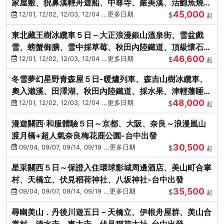
家屋敷、猊鼻溪輕舟遊船、中尊寺、嚴美溪、活鮑魚燒、
45,000
烤牡蠣、握壽司體驗
12/01, 12/02, 12/03, 12/04 ...更多日期
$
起
東北藏王樹冰纜車５日－大正浪漫銀山溫泉街、雪盆戲
雪、螃蟹御膳、雪中採草莓、秋田內陸鐵道、頂級懷石料
46,600
理、松島遊船
12/01, 12/02, 12/03, 12/04 ...更多日期
$
起
冬雪夢幻星野青森屋５日-暖爐列車、森吉山樹冰纜車、
奧入瀨溪、田澤湖、秋田內陸鐵道、採水果、津輕藩睡魔
48,000
村(不進免稅店)
12/01, 12/02, 12/03, 12/04 ...更多日期
$
起
漫遊關西‧和服體驗５日～京都、大阪、奈良～浪漫嵐山
渡月橋+超人氣奈良梅花鹿公園-台中出發
30,500
09/04, 09/07, 09/14, 09/19 ...更多日期
$
起
星采關西５日～保證入住環球影城周邊酒店、美山町合掌
村、天橋立、伏見稻荷神社、八坂神社-台中出發
35,500
09/04, 09/07, 09/14, 09/19 ...更多日期
$
起
尋幽美山．丹後川遊五日－天橋立、伊根舟屋群、美山合
掌村、清水寺、東大寺、伏見稻荷大社-台中出發