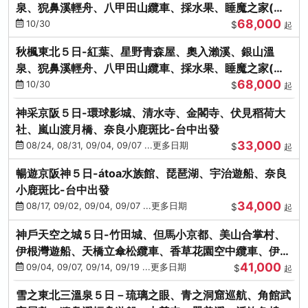
泉、猊鼻溪輕舟、八甲田山纜車、採水果、睡魔之家(不
68,000
進免稅店)
10/30
$
起
秋楓東北５日-紅葉、星野青森屋、奧入瀨溪、銀山溫
泉、猊鼻溪輕舟、八甲田山纜車、採水果、睡魔之家(不
68,000
進免稅店)
10/30
$
起
神采京阪５日-環球影城、清水寺、金閣寺、伏見稻荷大
社、嵐山渡月橋、奈良小鹿斑比-台中出發
33,000
08/24, 08/31, 09/04, 09/07 ...更多日期
$
起
暢遊京阪神５日-átoa水族館、琵琶湖、宇治遊船、奈良
小鹿斑比-台中出發
34,000
08/17, 09/02, 09/04, 09/07 ...更多日期
$
起
神戶天空之城５日-竹田城、但馬小京都、美山合掌村、
伊根灣遊船、天橋立傘松纜車、香草花園空中纜車、伊勢
41,000
龍蝦-台中出發
09/04, 09/07, 09/14, 09/19 ...更多日期
$
起
雪之東北三溫泉５日－琉璃之眼、青之洞窟巡航、角館武