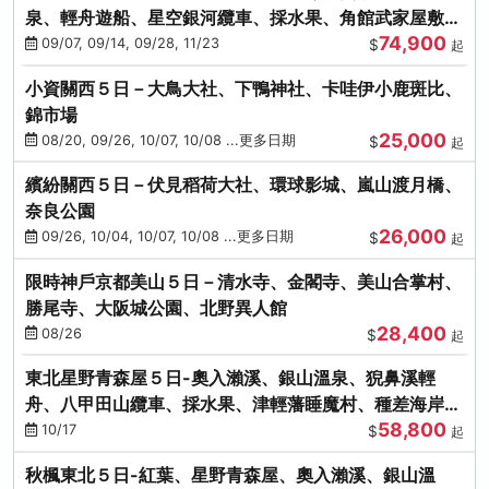
泉、輕舟遊船、星空銀河纜車、採水果、角館武家屋敷
74,900
(不進免稅店)(仙/青)
09/07, 09/14, 09/28, 11/23
$
起
小資關西５日－大鳥大社、下鴨神社、卡哇伊小鹿斑比、
錦市場
25,000
08/20, 09/26, 10/07, 10/08 ...更多日期
$
起
繽紛關西５日－伏見稻荷大社、環球影城、嵐山渡月橋、
奈良公園
26,000
09/26, 10/04, 10/07, 10/08 ...更多日期
$
起
限時神戶京都美山５日－清水寺、金閣寺、美山合掌村、
勝尾寺、大阪城公園、北野異人館
28,400
08/26
$
起
東北星野青森屋５日-奧入瀨溪、銀山溫泉、猊鼻溪輕
舟、八甲田山纜車、採水果、津輕藩睡魔村、種差海岸
58,800
(不進免稅店)
10/17
$
起
秋楓東北５日-紅葉、星野青森屋、奧入瀨溪、銀山溫