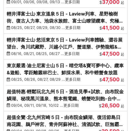
37,000
中出發
09/01, 09/06, 09/08, 09/13 ...更多日期
$
起
輕井澤富士山‧東京溫泉５日 - Laview列車、星野榆樹
街、復古人力車、池袋水族館、富士山瞭望纜車、究極海
41,500
鮮食放題
08/25, 08/27, 08/29, 08/30 ...更多日期
$
起
輕井澤富士山‧悠活東京５日 - Laview列車體驗、澀谷展
望台、角川武藏野、川越小江戶、蟹道樂、伊勢龍蝦&海
47,500
膽生魚片
08/16, 08/21, 08/25, 08/27 ...更多日期
$
起
東京嚴選‧迪士尼富士山５日 - 晴空塔&寶可夢中心、纜車
&遊船、零距離叢林巴士、鮮採水果、和牛螃蟹食放題
47,500
08/25, 08/26, 08/27, 08/29 ...更多日期
$
起
超值特惠‧輕鬆玩北九州５日 - 酒造見學+試飲、由布院金
鱗湖、秘境黑川溫泉、熊本熊電鐵、螃蟹吃到飽-台中出
26,500
發
09/04, 09/11, 09/18, 10/02 ...更多日期
$
起
超值全覽‧北九州宮崎５日 - 由布院金鱗湖、復活節島日
南花園、鵜戶神宮、青井阿蘇神社、清酒試飲、巨無霸熊