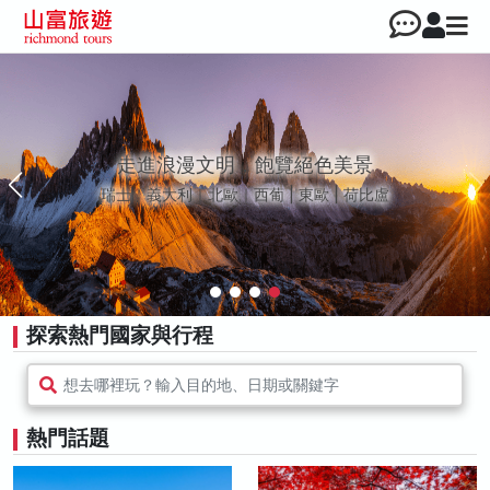
走進浪漫文明，飽覽絕色美景
瑞士｜義大利｜北歐｜西葡 | 東歐 | 荷比盧
探索熱門國家與行程
想去哪裡玩？輸入目的地、日期或關鍵字
熱門話題