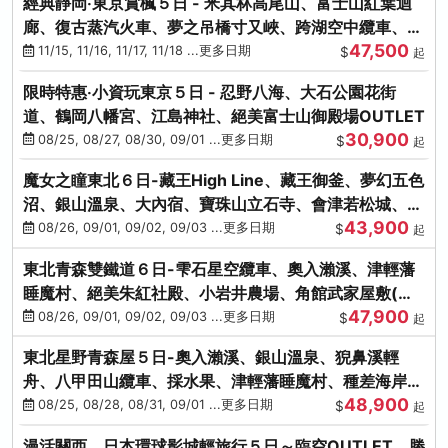
經典靜岡‧東京賞楓５日 - 米其林高尾山、富士山紅葉迴
廊、復古蒸汽火車、夢之吊橋寸又峽、跨湖空中纜車、抹
47,500
茶體驗、三溪園
11/15, 11/16, 11/17, 11/18 ...更多日期
$
起
限時特惠‧小資玩東京５日 - 忍野八海、大石公園花街
道、鶴岡八幡宮、江島神社、絕美富士山御殿場OUTLET
30,900
08/25, 08/27, 08/30, 09/01 ...更多日期
$
起
魔女之瞳東北６日-藏王High Line、藏王御釜、夢幻五色
沼、銀山溫泉、大內宿、寶珠山立石寺、會津若松城、燒
43,900
肉吃到飽
08/26, 09/01, 09/02, 09/03 ...更多日期
$
起
東北青森雙鐵道６日-雫石星空纜車、奧入瀨溪、津輕藩
睡魔村、絕美朱紅社殿、小岩井農場、角館武家屋敷(不
47,900
進免稅店)
08/26, 09/01, 09/02, 09/03 ...更多日期
$
起
東北星野青森屋５日-奧入瀨溪、銀山溫泉、猊鼻溪輕
舟、八甲田山纜車、採水果、津輕藩睡魔村、種差海岸、
48,900
法式料理(不進免稅店)
08/25, 08/28, 08/31, 09/01 ...更多日期
$
起
漫活關西．日本環球影城輕旅行５日～臨空OUTLET、勝