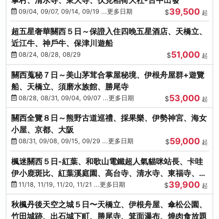
39,500
09/04, 09/07, 09/14, 09/19 ...更多日期
$
起
超五星奢華關西５日～保證入住四晚五星酒店、天橋立、
近江牛、神戶牛、保津川遊船
51,000
08/24, 08/28, 08/29
$
起
關西蒐秘７日～美山茅茸合掌屋秘境、伊根舟屋群+遊覽
船、天橋立、須磨水族館、勝尾寺
53,000
08/28, 08/31, 09/04, 09/07 ...更多日期
$
起
關西全覽８日～熊野古道巡禮、採果樂、伊勢神宮、海女
小屋、京都、大阪
59,000
08/31, 09/08, 09/15, 09/29 ...更多日期
$
起
楓迷關西５日-紅葉、和歌山電鐵超人氣貓咪站長、卡哇
伊小鹿斑比、紅葉溪庭園、高台寺、清水寺、東福寺、伊
39,900
勢龍蝦+和牛
11/18, 11/19, 11/20, 11/21 ...更多日期
$
起
秋楓丹後天空之城５日〜天橋立、伊根舟屋、傘松公園、
竹田城跡、出石城下町、勝尾寺、箕面瀑布、燒肉食放題