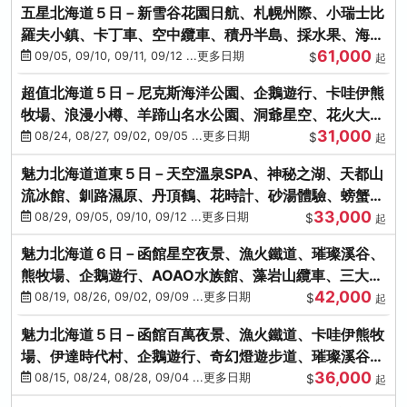
五星北海道５日－新雪谷花園日航、札幌州際、小瑞士比
羅夫小鎮、卡丁車、空中纜車、積丹半島、採水果、海鮮
61,000
和牛螃蟹放題
09/05, 09/10, 09/11, 09/12 ...更多日期
$
起
超值北海道５日－尼克斯海洋公園、企鵝遊行、卡哇伊熊
牧場、浪漫小樽、羊蹄山名水公園、洞爺星空、花火大
31,000
會、螃蟹懷石料理
08/24, 08/27, 09/02, 09/05 ...更多日期
$
起
魅力北海道道東５日－天空溫泉SPA、神秘之湖、天都山
流冰館、釧路濕原、丹頂鶴、花時計、砂湯體驗、螃蟹吃
33,000
到飽
08/29, 09/05, 09/10, 09/12 ...更多日期
$
起
魅力北海道６日－函館星空夜景、漁火鐵道、璀璨溪谷、
熊牧場、企鵝遊行、AOAO水族館、藻岩山纜車、三大螃
42,000
蟹吃到飽
08/19, 08/26, 09/02, 09/09 ...更多日期
$
起
魅力北海道５日－函館百萬夜景、漁火鐵道、卡哇伊熊牧
場、伊達時代村、企鵝遊行、奇幻燈遊步道、璀璨溪谷、
36,000
人氣NO1小丑漢堡
08/15, 08/24, 08/28, 09/04 ...更多日期
$
起