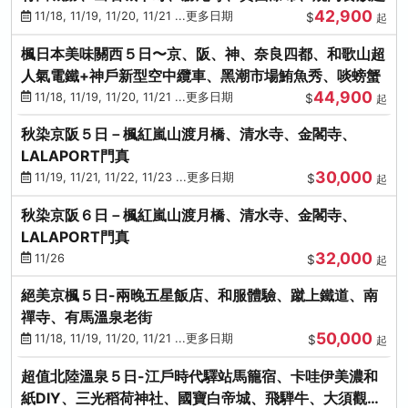
42,900
11/18, 11/19, 11/20, 11/21 ...更多日期
$
起
楓日本美味關西５日〜京、阪、神、奈良四都、和歌山超
人氣電鐵+神戶新型空中纜車、黑潮市場鮪魚秀、啖螃蟹
44,900
11/18, 11/19, 11/20, 11/21 ...更多日期
$
起
秋染京阪５日－楓紅嵐山渡月橋、清水寺、金閣寺、
LALAPORT門真
30,000
11/19, 11/21, 11/22, 11/23 ...更多日期
$
起
秋染京阪６日－楓紅嵐山渡月橋、清水寺、金閣寺、
LALAPORT門真
32,000
11/26
$
起
絕美京楓５日-兩晚五星飯店、和服體驗、蹴上鐵道、南
禪寺、有馬溫泉老街
50,000
11/18, 11/19, 11/20, 11/21 ...更多日期
$
起
超值北陸溫泉５日-江戶時代驛站馬籠宿、卡哇伊美濃和
紙DIY、三光稻荷神社、國寶白帝城、飛騨牛、大須觀音