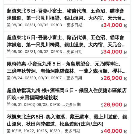
超值東北５日-吾妻小富士、豬苗代湖、五色沼、貓咪會
津鐵道、第一只見川橋梁、銀山溫泉、大內宿、天元台高
34,000
原纜車
08/30, 08/31, 09/02, 09/03 ...更多日期
$
起
超值東北５日-吾妻小富士、豬苗代湖、五色沼、貓咪會
津鐵道、第一只見川橋梁、銀山溫泉、大內宿、天元台高
34,000
原纜車
08/30, 08/31, 09/02, 09/03 ...更多日期
$
起
限時特惠‧小資玩九州５日 - 角島展望台、元乃隅神社、
三億年秋芳洞、海蝕洞龍貓森林、一蘭之森拉麵、櫻井二
26,900
見浦
08/24, 08/29, 09/01, 09/07 ...更多日期
$
起
超值放鬆玩九州‧機+酒福岡５日 - 保證入住便捷市區飯店
四晚+來回福岡機場接駁
26,900
09/01, 09/07, 09/08, 09/10 ...更多日期
$
起
秋楓東北庄內5日-奧入瀨溪、藏王纜車、最上川遊船、銀
山溫泉、秋田內陸鐵道、松島遊船(庄內/庄內)
46,000
10/18, 10/22, 10/26, 10/30 ...更多日期
$
起