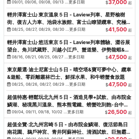
37,000
中出發
09/01, 09/06, 09/08, 09/13 ...更多日期
$
起
輕井澤富士山‧東京溫泉５日 - Laview列車、星野榆樹
街、復古人力車、池袋水族館、富士山瞭望纜車、究極海
41,500
鮮食放題
08/25, 08/27, 08/29, 08/30 ...更多日期
$
起
輕井澤富士山‧悠活東京５日 - Laview列車體驗、澀谷展
望台、角川武藏野、川越小江戶、蟹道樂、伊勢龍蝦&海
47,500
膽生魚片
08/16, 08/21, 08/25, 08/27 ...更多日期
$
起
東京嚴選‧迪士尼富士山５日 - 晴空塔&寶可夢中心、纜車
&遊船、零距離叢林巴士、鮮採水果、和牛螃蟹食放題
47,500
08/25, 08/26, 08/27, 08/29 ...更多日期
$
起
超值特惠‧輕鬆玩北九州５日 - 酒造見學+試飲、由布院金
鱗湖、秘境黑川溫泉、熊本熊電鐵、螃蟹吃到飽-台中出
26,500
發
09/04, 09/11, 09/18, 10/02 ...更多日期
$
起
超值全覽‧北九州宮崎５日 - 由布院金鱗湖、復活節島日
南花園、鵜戶神宮、青井阿蘇神社、清酒試飲、巨無霸熊