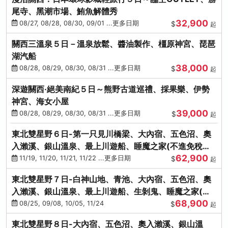
尾寺、黑潮市場、鮪魚解體秀
32,900
08/27, 08/28, 08/30, 09/01 ...更多日期
$
起
關西三溫泉５日－溫泉放鬆、醬油製作、橿原神宮、琵琶
湖汽船
38,000
08/28, 08/29, 08/30, 08/31 ...更多日期
$
起
深遊關西·絕美南紀５日～熊野古道巡禮、採果樂、伊勢
神宮、海女小屋
39,000
08/28, 08/29, 08/30, 08/31 ...更多日期
$
起
東北雙星野６日-第一只見川橋梁、大內宿、五色沼、奧
入瀨溪、銀山溫泉、最上川遊船、睡魔之家(不進免稅店)
62,900
(仙/青)
11/19, 11/20, 11/21, 11/22 ...更多日期
$
起
東北雙星野７日-白神山地、青池、大內宿、五色沼、奧
入瀨溪、銀山溫泉、最上川遊船、生剝鬼、睡魔之家(不
68,900
進免稅店)(仙/青)
08/25, 09/08, 10/05, 11/24
$
起
東北雙星野８日-大內宿、五色沼、奧入瀨溪、銀山溫