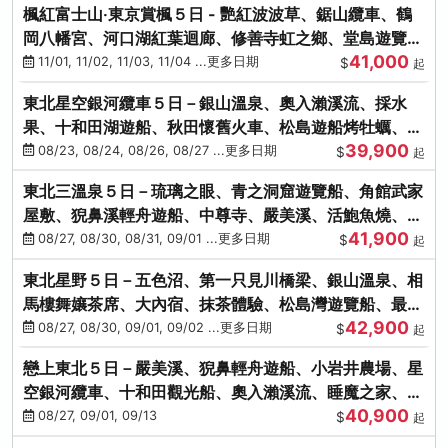
楓紅富士山‧東京賞楓５日 - 艷紅波波草、鋸山纜車、鶴
岡八幡宮、河口湖紅葉迴廊、修善寺虹之鄉、堂島遊覽
41,000
船、熱海梅園
11/01, 11/02, 11/03, 11/04 ...更多日期
$
起
東北星空銀河纜車５日－銀山溫泉、奧入瀨溪流、採水
果、十和田湖遊船、秋田懷舊火車、松島遊船烤牡蠣、嚴
39,900
美溪、螃蟹本家
08/23, 08/24, 08/26, 08/27 ...更多日期
$
起
東北三溫泉５日－琉璃之眼、青之洞窟遊覽船、角館武家
屋敷、猊鼻溪輕舟遊船、中尊寺、嚴美溪、活鮑魚燒、烤
41,900
牡蠣、握壽司體驗
08/27, 08/30, 08/31, 09/01 ...更多日期
$
起
東北星野５日－五色沼、第一只見川橋梁、銀山溫泉、相
馬樓舞孃茶席、大內宿、抹茶體驗、松島灣遊覽船、最上
42,900
川輕舟、螃蟹御膳
08/27, 08/30, 09/01, 09/02 ...更多日期
$
起
戀上東北５日－嚴美溪、猊鼻輕舟遊船、小岩井農場、星
空銀河纜車、十和田觀光船、奧入瀨溪流、睡魔之家、朱
40,900
紅社殿（仙台／青森）
08/27, 09/01, 09/13
$
起