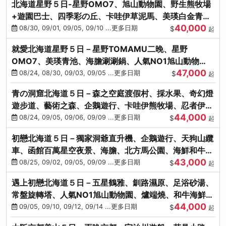
北海道星野５日-星野OMO7、旭山動物園、野生熊牧場
+遊園巴士、四季彩の丘、卡哇伊草泥馬、美瑛白金青
40,000
池、螃蟹吃到飽
08/30, 09/01, 09/05, 09/10 ...更多日期
$
起
就愛北海道星野５日－星野TOMAMU二晚、星野
OMO7、美瑛青池、海膽涮涮鍋、人氣NO1旭山動物
47,000
園、海鮮和牛螃蟹吃到飽
08/24, 08/30, 09/03, 09/05 ...更多日期
$
起
青の洞窟北海道５日－森之空庭渡假村、採水果、奇幻燈
遊步道、藝術之森、企鵝遊行、卡哇伊熊牧場、忍者伊達
44,000
時代村、螃蟹吃到飽
08/24, 09/05, 09/06, 09/09 ...更多日期
$
起
初戀北海道５日－獨家洞爺直升機、企鵝遊行、天狗山纜
車、函館百萬星空夜景、海膽、北方馬公園、海鮮和牛螃
43,000
蟹吃到飽
08/25, 09/02, 09/05, 09/09 ...更多日期
$
起
遇上初戀北海道５日－五星鶴雅、釧路濕原、足浴砂湯、
常盤旋轉塔、人氣NO1旭山動物園、爐端燒、和牛海鮮螃
44,000
蟹吃到飽
09/05, 09/10, 09/12, 09/14 ...更多日期
$
起