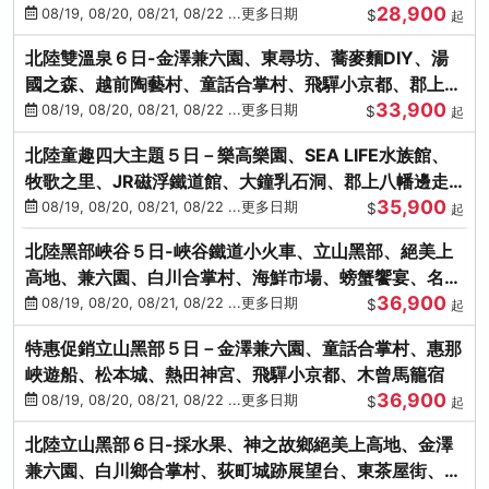
28,900
街、下呂溫泉
08/19, 08/20, 08/21, 08/22 ...更多日期
$
起
北陸雙溫泉６日-金澤兼六園、東尋坊、蕎麥麵DIY、湯
國之森、越前陶藝村、童話合掌村、飛驒小京都、郡上八
33,900
幡
08/19, 08/20, 08/21, 08/22 ...更多日期
$
起
北陸童趣四大主題５日－樂高樂園、SEA LIFE水族館、
牧歌之里、JR磁浮鐵道館、大鐘乳石洞、郡上八幡邊走
35,900
邊吃
08/19, 08/20, 08/21, 08/22 ...更多日期
$
起
北陸黑部峽谷５日-峽谷鐵道小火車、立山黑部、絕美上
高地、兼六園、白川合掌村、海鮮市場、螃蟹饗宴、名湯
36,900
雙溫泉
08/19, 08/20, 08/21, 08/22 ...更多日期
$
起
特惠促銷立山黑部５日－金澤兼六園、童話合掌村、惠那
峽遊船、松本城、熱田神宮、飛驒小京都、木曾馬籠宿
36,900
08/19, 08/20, 08/21, 08/22 ...更多日期
$
起
北陸立山黑部６日-採水果、神之故鄉絕美上高地、金澤
兼六園、白川鄉合掌村、荻町城跡展望台、東茶屋街、名