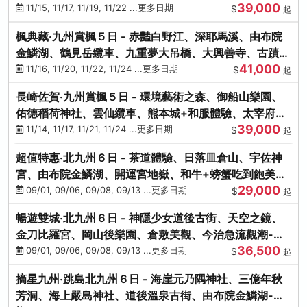
39,000
滿宮、竈門神社
11/15, 11/17, 11/19, 11/22 ...更多日期
$
起
楓典藏‧九州賞楓５日 - 赤豔白野江、深耶馬溪、由布院
金鱗湖、鶴見岳纜車、九重夢大吊橋、大興善寺、古蹟河
41,000
豚+和牛饗宴
11/16, 11/20, 11/22, 11/24 ...更多日期
$
起
長崎佐賀‧九州賞楓５日 - 環境藝術之森、御船山樂園、
佑德稻荷神社、雲仙纜車、熊本城+和服體驗、太宰府天
39,000
滿宮、光明禪寺
11/14, 11/17, 11/21, 11/24 ...更多日期
$
起
超值特惠‧北九州６日 - 茶道體驗、日落皿倉山、宇佐神
宮、由布院金鱗湖、開運宮地嶽、和牛+螃蟹吃到飽美
29,000
饌-台中出發
09/01, 09/06, 09/08, 09/13 ...更多日期
$
起
暢遊雙城‧北九州６日 - 神隱少女道後古街、天空之鏡、
金刀比羅宮、岡山後樂園、倉敷美觀、今治急流觀潮-台
36,500
中出發
09/01, 09/06, 09/08, 09/13 ...更多日期
$
起
摘星九州‧跳島北九州６日 - 海崖元乃隅神社、三億年秋
芳洞、海上嚴島神社、道後溫泉古街、由布院金鱗湖-台