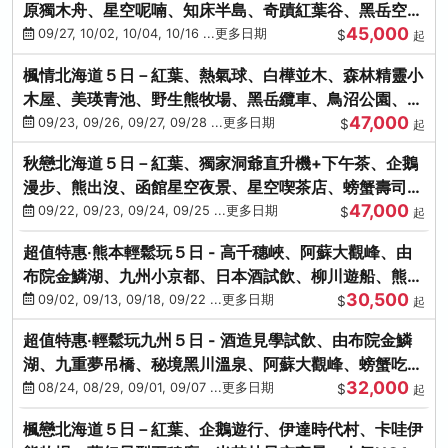
原獨木舟、星空呢喃、知床半島、奇蹟紅葉谷、黑岳空中
45,000
纜車、旭山動物園
09/27, 10/02, 10/04, 10/16 ...更多日期
$
起
楓情北海道５日－紅葉、熱氣球、白樺並木、森林精靈小
木屋、美瑛青池、野生熊牧場、黑岳纜車、鳥沼公園、紅
47,000
葉奇蹟谷、螃蟹吃到飽
09/23, 09/26, 09/27, 09/28 ...更多日期
$
起
秋戀北海道５日－紅葉、獨家洞爺直升機+下午茶、企鵝
漫步、熊出沒、函館星空夜景、星空喫茶店、螃蟹壽司、
47,000
海膽、三大螃蟹放題
09/22, 09/23, 09/24, 09/25 ...更多日期
$
起
超值特惠‧熊本輕鬆玩５日 - 高千穗峽、阿蘇大觀峰、由
布院金鱗湖、九州小京都、日本酒試飲、柳川遊船、熊本
30,500
城、熊本AEON
09/02, 09/13, 09/18, 09/22 ...更多日期
$
起
超值特惠‧輕鬆玩九州５日 - 酒造見學試飲、由布院金鱗
湖、九重夢吊橋、秘境黑川溫泉、阿蘇大觀峰、螃蟹吃到
32,000
飽
08/24, 08/29, 09/01, 09/07 ...更多日期
$
起
楓戀北海道５日－紅葉、企鵝遊行、伊達時代村、卡哇伊