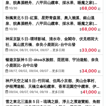
泉、猊鼻溪輕舟、八甲田山纜車、採水果、睡魔之家(不
68,000
進免稅店)
10/30
$
起
秋楓東北５日-紅葉、星野青森屋、奧入瀨溪、銀山溫
泉、猊鼻溪輕舟、八甲田山纜車、採水果、睡魔之家(不
68,000
進免稅店)
10/30
$
起
神采京阪５日-環球影城、清水寺、金閣寺、伏見稻荷大
社、嵐山渡月橋、奈良小鹿斑比-台中出發
33,000
08/24, 08/31, 09/04, 09/07 ...更多日期
$
起
暢遊京阪神５日-átoa水族館、琵琶湖、宇治遊船、奈良
小鹿斑比-台中出發
34,000
08/17, 09/02, 09/04, 09/07 ...更多日期
$
起
神戶天空之城５日-竹田城、但馬小京都、美山合掌村、
伊根灣遊船、天橋立傘松纜車、香草花園空中纜車、伊勢
41,000
龍蝦-台中出發
09/04, 09/07, 09/14, 09/19 ...更多日期
$
起
雪之東北三溫泉５日－琉璃之眼、淨土之濱遊覽船、角館