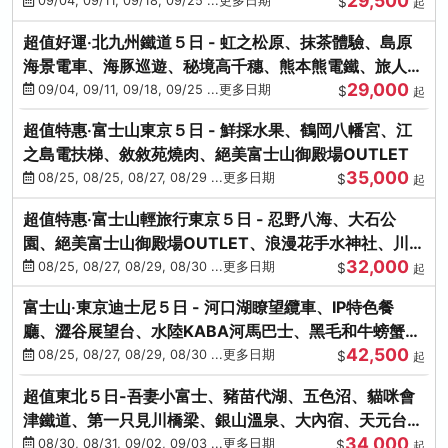
29,500
本熊-台中出發
09/04, 09/11, 09/18, 09/25 ...更多日期
$
起
超值好運‧北九州鐵道５日 - 虹之松原、抹茶體驗、島原
海景電車、海豚巡遊、秘境高千穗、熊本熊電鐵、旅人觀
29,000
光列車-台中出發
09/04, 09/11, 09/18, 09/25 ...更多日期
$
起
超值特惠‧富士山東京５日 - 鮮採水果、鶴岡八幡宮、江
之島電扶梯、敘敘苑燒肉、絕美富士山御殿場OUTLET
35,000
08/25, 08/25, 08/27, 08/29 ...更多日期
$
起
超值特惠‧富士山輕旅行東京５日 - 忍野八海、大石公
園、絕美富士山御殿場OUTLET、浪漫花手水神社、川越
32,000
小江戶
08/25, 08/27, 08/29, 08/30 ...更多日期
$
起
富士山‧東京迪士尼５日 - 河口湖瞭望纜車、IP特色餐
廳、澀谷展望台、水陸KABA河馬巴士、黑毛和牛螃蟹美
42,500
饌、季節採果
08/25, 08/27, 08/29, 08/30 ...更多日期
$
起
超值東北５日-吾妻小富士、豬苗代湖、五色沼、貓咪會
津鐵道、第一只見川橋梁、銀山溫泉、大內宿、天元台高
34,000
原纜車
08/30, 08/31, 09/02, 09/03 ...更多日期
$
起