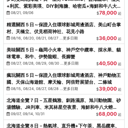
+利尻、紫彩美瑛、DIY剝海膽、哈密瓜+海鮮和牛八大螃
78,000
蟹吃到飽
08/21, 09/06
$
起
精選關西５日～保證入住環球影城周邊酒店、美山町合掌
村、天橋立、伏見稻荷神社、花見小路
36,000
08/16, 08/20, 08/21, 08/27 ...更多日期
$
起
美味關西５日－龜岡小火車、神戶空中纜車、採水果、貓
咪電車、和牛、伊勢龍蝦、長腳蟹
40,500
08/27, 08/28, 08/29, 08/30 ...更多日期
$
起
瘋玩關西５日～保證入住環球影城周邊酒店、神戶動物王
國、天保山海遊館、摩天輪、阿倍野展望台、二條城
39,000
08/15, 08/24, 08/27, 08/28 ...更多日期
$
起
北海道全覽７日－五星鶴雅、釧路濕原、旭川動物園、砂
湯體驗、JR列車、米其林星空夜景、海鮮和牛八大螃
68,000
蟹、卡哇依熊牧場
09/07, 09/14, 10/31
$
起
北海道全覽８日－熱氣球、直升機+下午茶、黑岳纜車、