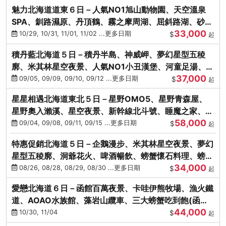
魅力北海道道東６日－人氣NO1旭山動物園、天空溫泉
SPA、釧路濕原、丹頂鶴、霧之摩周湖、屈斜路湖、砂湯
33,000
體驗
10/29, 10/31, 11/01, 11/02 ...更多日期
$
起
積丹藍北海道５日－積丹半島、神威岬、夢幻星型五稜
廓、米其林星空夜景、人氣NO1小丑漢堡、河童足湯、奇
37,000
幻燈遊步道、璀璨溪谷
09/05, 09/09, 09/10, 09/12 ...更多日期
$
起
星星相遇北海道東北５日－星野OMO5、星野青森屋、
星野奧入瀨溪、星空夜景、新幹線北斗號、睡魔之家、十
58,000
和田湖(不進免稅店)
09/04, 09/08, 09/11, 09/15 ...更多日期
$
起
特惠促銷北海道５日－企鵝漫步、米其林星空夜景、夢幻
星型五稜廓、洞爺花火、啤酒暢飲、螃蟹懷石料理、螃蟹
34,000
吃到飽
08/26, 08/28, 08/29, 08/30 ...更多日期
$
起
愛戀北海道６日－函館百萬夜景、卡哇伊熊牧場、漁火鐵
道、AOAO水族館、藻岩山纜車、三大螃蟹吃到飽(函館/
44,000
千歲)
10/30, 11/04
$
起