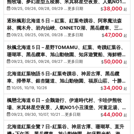
熊牧場、夢幻星型五稜廓、米其林星空夜景、人氣NO1小
38,000
丑漢堡、洞爺花火
09/25, 09/26, 09/28, 09/29 ...更多日期
$
起
逐秋楓彩北海道５日－紅葉、紅葉奇蹟谷、阿寒魔法森
林、獨木舟、岩內仙峽、ONNETO湖、黑岳纜車、三國
47,000
峠、豐平峽、螃蟹溫泉
09/23, 09/25, 09/26, 09/28 ...更多日期
$
起
秋楓北海道５日－星野TOMAMU、紅葉、奇蹟紅葉谷、
珊瑚草、黑岳纜車、旭山動物園、知床遊覽船、海鮮螃蟹
50,000
和牛吃到飽
09/23, 09/25, 09/26, 09/27 ...更多日期
$
起
北海道紅葉物語５日-紅葉奇蹟谷、神居古潭、黑岳纜
車、掃帚草、銀杏隧道、旭山動物園、福原山莊、十勝牧
34,000
場、冰的美術館
10/05, 10/19, 10/26
$
起
楓戀北海道６日－企鵝遊行、伊達時代村、卡哇伊熊牧
場、米其林星空夜景、人氣NO1小丑漢堡、河童足湯、奇
44,000
幻燈遊步道、洞爺花火
09/23, 09/30, 10/07, 10/21 ...更多日期
$
起
北海道紅葉全覽７日-紅葉谷、神居古潭、珊瑚草、直升
機+下午茶、黑岳纜車、旭山動物園、知床觀光船、海膽