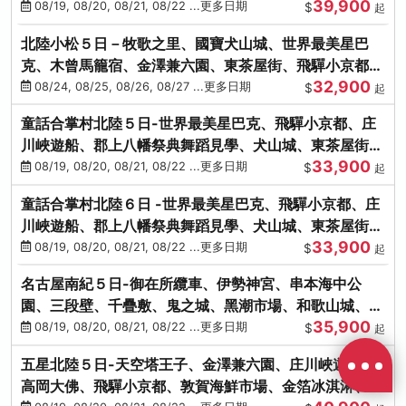
39,900
花之里絢爛花海
08/19, 08/20, 08/21, 08/22 ...更多日期
$
起
北陸小松５日－牧歌之里、國寶犬山城、世界最美星巴
克、木曾馬籠宿、金澤兼六園、東茶屋街、飛驒小京都、
32,900
白川鄉合掌村
08/24, 08/25, 08/26, 08/27 ...更多日期
$
起
童話合掌村北陸５日-世界最美星巴克、飛驒小京都、庄
川峽遊船、郡上八幡祭典舞蹈見學、犬山城、東茶屋街、
33,900
松葉蟹、金箔冰淇淋
08/19, 08/20, 08/21, 08/22 ...更多日期
$
起
童話合掌村北陸６日 -世界最美星巴克、飛驒小京都、庄
川峽遊船、郡上八幡祭典舞蹈見學、犬山城、東茶屋街、
33,900
松葉蟹、金箔冰淇淋
08/19, 08/20, 08/21, 08/22 ...更多日期
$
起
名古屋南紀５日-御在所纜車、伊勢神宮、串本海中公
園、三段壁、千疊敷、鬼之城、黑潮市場、和歌山城、伊
35,900
勢龍蝦溫泉
08/19, 08/20, 08/21, 08/22 ...更多日期
$
起
五星北陸５日-天空塔王子、金澤兼六園、庄川峽遊船、
高岡大佛、飛驒小京都、敦賀海鮮市場、金箔冰淇淋、鰻