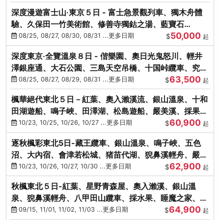
深度漫遊富士山‧東京５日 - 富士急景觀列車、獨木舟體
驗、久保田一竹美術館、修善寺獨鈷之湯、藍寶石
50,000
SAPHIR踴子號
08/25, 08/27, 08/30, 08/31 ...更多日期
$
起
深度東京‧全覽溫泉８日 - 偕樂園、奧日光鬼怒川、輕井
澤銀座通、大石公園、三島天空吊橋、十国峠纜車、究極
63,500
海鮮食べ放題
08/25, 08/27, 08/29, 08/31 ...更多日期
$
起
楓華絕代東北５日－紅葉、奧入瀨溪流、銀山溫泉、十和
田湖遊船、鳴子峽、田澤湖、松島遊船、嚴美溪、採果烤
60,900
牡蠣
10/23, 10/25, 10/26, 10/27 ...更多日期
$
起
逐秋楓彩東北5日-藏王纜車、銀山溫泉、鳴子峽、五色
沼、大內宿、會津若松城、猪苗代湖、猊鼻溪輕舟、嚴美
62,900
溪、松島海灣遊船
10/23, 10/26, 10/27, 10/30 ...更多日期
$
起
秋楓東北５日-紅葉、星野青森屋、奧入瀨溪、銀山溫
泉、猊鼻溪輕舟、八甲田山纜車、採水果、睡魔之家、法
64,900
式料理(不進免稅店)
09/15, 11/01, 11/02, 11/03 ...更多日期
$
起