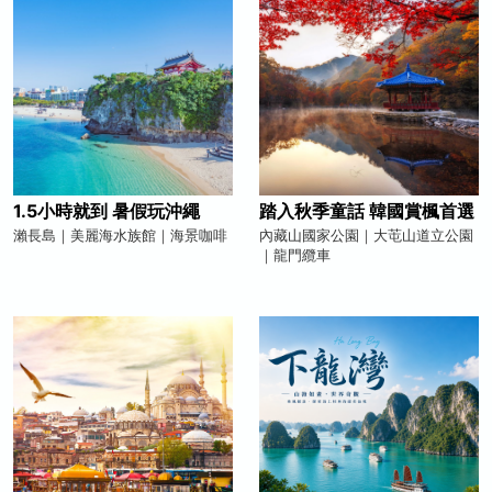
1.5小時就到 暑假玩沖繩
踏入秋季童話 韓國賞楓首選
瀨長島｜美麗海水族館｜海景咖啡
內藏山國家公園｜大芚山道立公園
｜龍門纜車