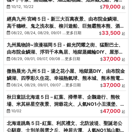
79,000
涮涮鍋(不進免稅店)
10/12, 10/22
$
起
經典九州‧宮崎５日 - 新三大百萬夜景、由布院金鱗湖、
高千穗峽、鬼之洗衣板、柳川遊船、巨無霸熊本熊、酒造
33,500
見學試飲
08/22, 08/24, 08/29, 09/01 ...更多日期
$
起
九州風物詩~浪漫福岡５日 - 銀光閃耀之街、猛獸巴士、
由布院金鱗湖、浮羽千本鳥居、地獄蒸鐵輪DIY、屋形船
37,000
晚宴、鸕鶿捕魚
08/29, 09/01, 09/07, 09/08 ...更多日期
$
起
微熱晨光‧九州５日 - 湯之花小屋、地獄蒸DIY、由布院金
鱗湖、四季彩久住花、幸福熱氣球、熊本城、熊本熊電
37,000
鐵、螃蟹吃到飽
08/24, 08/29, 09/01, 09/07 ...更多日期
$
起
秋日童話北海道５日－紅葉、掃帚草、企鵝遊行、熊牧
場、米其林星空夜景、洞爺花火、人氣NO1小丑漢堡、螃
47,000
蟹放題(千/函)
10/02
$
起
北海道跳島５日-紅葉、利尻禮文、北防波堤、聖誕老公
公馴鹿、士別羊與雲之丘、神居古潭、人氣NO1旭山動物