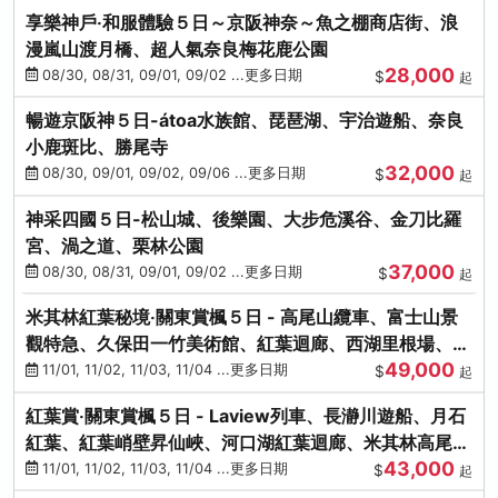
享樂神戶‧和服體驗５日～京阪神奈～魚之棚商店街、浪
漫嵐山渡月橋、超人氣奈良梅花鹿公園
28,000
08/30, 08/31, 09/01, 09/02 ...更多日期
$
起
暢遊京阪神５日-átoa水族館、琵琶湖、宇治遊船、奈良
小鹿斑比、勝尾寺
32,000
08/30, 09/01, 09/02, 09/06 ...更多日期
$
起
神采四國５日-松山城、後樂園、大步危溪谷、金刀比羅
宮、渦之道、栗林公園
37,000
08/30, 08/31, 09/01, 09/02 ...更多日期
$
起
米其林紅葉秘境‧關東賞楓５日 - 高尾山纜車、富士山景
觀特急、久保田一竹美術館、紅葉迴廊、西湖里根場、銀
49,000
杏大道
11/01, 11/02, 11/03, 11/04 ...更多日期
$
起
紅葉賞‧關東賞楓５日 - Laview列車、長瀞川遊船、月石
紅葉、紅葉峭壁昇仙峽、河口湖紅葉迴廊、米其林高尾
43,000
山、海鮮盛宴
11/01, 11/02, 11/03, 11/04 ...更多日期
$
起