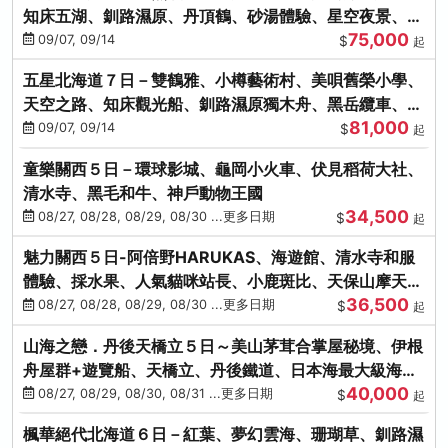
知床五湖、釧路濕原、丹頂鶴、砂湯體驗、星空夜景、洞
75,000
爺花火、螃蟹懷石料理
09/07, 09/14
$
起
五星北海道７日－雙鶴雅、小樽藝術村、美唄舊榮小學、
天空之路、知床觀光船、釧路濕原獨木舟、黑岳纜車、流
81,000
冰硝子館DIY玻璃杯
09/07, 09/14
$
起
童樂關西５日－環球影城、龜岡小火車、伏見稻荷大社、
清水寺、黑毛和牛、神戶動物王國
34,500
08/27, 08/28, 08/29, 08/30 ...更多日期
$
起
魅力關西５日-阿倍野HARUKAS、海遊館、清水寺和服
體驗、採水果、人氣貓咪站長、小鹿斑比、天保山摩天
36,500
輪、水上巴士
08/27, 08/28, 08/29, 08/30 ...更多日期
$
起
山海之戀．丹後天橋立５日～美山茅茸合掌屋秘境、伊根
舟屋群+遊覽船、天橋立、丹後鐵道、日本海最大級海鮮
40,000
市場
08/27, 08/29, 08/30, 08/31 ...更多日期
$
起
楓華絕代北海道６日－紅葉、夢幻雲海、珊瑚草、釧路濕