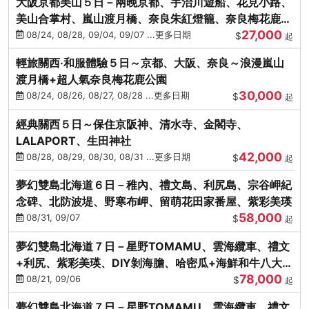
大阪京都美山５日－兩晚京都、宇治川遊船、花見小路、
美山合掌村、嵐山渡月橋、奈良朱紅燈籠、奈良梅花鹿、
27,000
流水瀑布電扶梯
08/24, 08/28, 09/04, 09/07 ...更多日期
$
起
輕旅關西‧和服體驗５日～京都、大阪、奈良～浪漫嵐山
渡月橋+超人氣奈良梅花鹿公園
30,000
08/24, 08/26, 08/27, 08/28 ...更多日期
$
起
經典關西５日～保住京阪神、清水寺、金閣寺、
LALAPORT、生田神社
42,000
08/28, 08/29, 08/30, 08/31 ...更多日期
$
起
夢幻雙島北海道６日－稚內、禮文島、利尻島、宗谷岬紀
念碑、北防波堤、野寒布岬、留萌花田家番屋、紫彩美瑛
58,000
08/31, 09/07
$
起
夢幻雙島北海道７日－星野TOMAMU、雲海纜車、禮文
+利尻、紫彩美瑛、DIY剝海膽、哈密瓜+海鮮和牛八大螃
78,000
蟹吃到飽
08/21, 09/06
$
起
夢幻雙島北海道７日－星野TOMAMU、雲海纜車、禮文