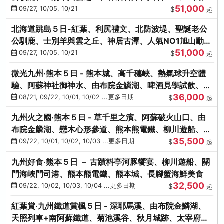
51,000
園、海膽涮涮鍋
09/27, 10/05, 10/21
$
起
北海道跳島５日-紅葉、利尻禮文、北防波堤、聖誕老公
公馴鹿、士別羊與雲之丘、神居古潭、人氣NO1旭山動物
51,000
園、海膽涮涮鍋
09/27, 10/05, 10/21
$
起
微光九州‧熊本５日 - 熊本城、高千穗峽、熱氣球升空體
驗、阿蘇神社御神水、由布院金鱗湖、啤酒見學試飲、豪
36,000
華海鮮盛宴
08/21, 09/22, 10/01, 10/02 ...更多日期
$
起
九州火之國‧熊本５日 - 草千里之濱、阿蘇破火山口、由
布院金麟湖、戀木心形參道、熊本熊電鐵、柳川遊船、地
35,500
獄蒸DIY
09/22, 10/01, 10/02, 10/03 ...更多日期
$
起
九州好食‧熊本５日 － 古蹟料亭河豚饗宴、柳川遊船、關
門海峽門司港、熊本熊電鐵、熊本城、長腳蟹海鮮美食
32,500
09/22, 10/02, 10/03, 10/04 ...更多日期
$
起
紅葉賞‧九州鐵道賞楓５日 - 深耶馬溪、由布院金鱗湖、
天照列車+南阿蘇鐵道、菊池溪谷、秋月城跡、太宰府天