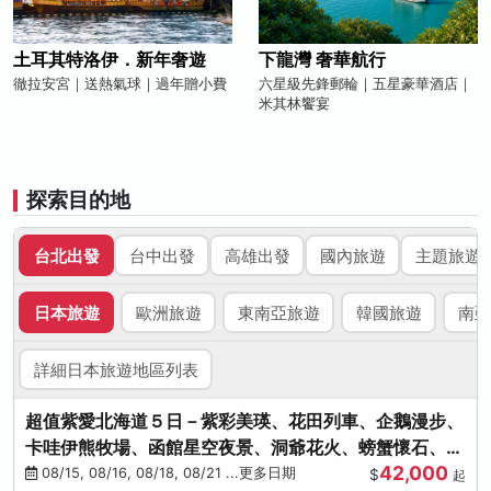
土耳其特洛伊．新年奢遊
下龍灣 奢華航行
徹拉安宮｜送熱氣球｜過年贈小費
六星級先鋒郵輪｜五星豪華酒店｜
米其林饗宴
探索目的地
台北出發
台中出發
高雄出發
國內旅遊
主題旅遊
日本旅遊
歐洲旅遊
東南亞旅遊
韓國旅遊
南亞
詳細日本旅遊地區列表
超值紫愛北海道５日－紫彩美瑛、花田列車、企鵝漫步、
卡哇伊熊牧場、函館星空夜景、洞爺花火、螃蟹懷石、啤
42,000
酒暢飲
08/15, 08/16, 08/18, 08/21 ...更多日期
$
起