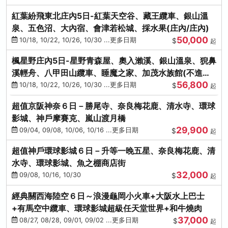
紅葉紛飛東北庄內5日-紅葉天空谷、藏王纜車、銀山溫
泉、五色沼、大內宿、會津若松城、採水果(庄內/庄內)
50,000
10/18, 10/22, 10/26, 10/30 ...更多日期
$
起
楓星野庄內5日-星野青森屋、奧入瀨溪、銀山溫泉、猊鼻
溪輕舟、八甲田山纜車、睡魔之家、加茂水族館(不進店)
56,800
(庄內/庄內)
10/18, 10/22, 10/26, 10/30 ...更多日期
$
起
超值京阪神奈６日－勝尾寺、奈良梅花鹿、清水寺、環球
影城、神戶摩賽克、嵐山渡月橋
29,900
09/04, 09/08, 10/06, 10/16 ...更多日期
$
起
超值神戶環球影城６日－升等一晚五星、奈良梅花鹿、清
水寺、環球影城、魚之棚商店街
32,000
09/08, 10/16, 10/30
$
起
經典關西海陸空６日～浪漫龜岡小火車+大阪水上巴士
+有馬空中纜車、環球影城超級任天堂世界+和牛燒肉
37,000
08/27, 08/28, 09/01, 09/02 ...更多日期
$
起