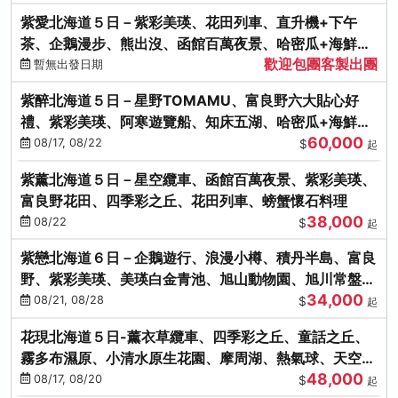
紫愛北海道５日－紫彩美瑛、花田列車、直升機+下午
茶、企鵝漫步、熊出沒、函館百萬夜景、哈密瓜+海鮮和
歡迎包團客製出團
牛八大螃蟹吃到飽
暫無出發日期
紫醉北海道５日－星野TOMAMU、富良野六大貼心好
禮、紫彩美瑛、阿寒遊覽船、知床五湖、哈密瓜+海鮮和
60,000
牛螃蟹吃到飽
08/17, 08/22
$
起
紫薰北海道５日－星空纜車、函館百萬夜景、紫彩美瑛、
富良野花田、四季彩之丘、花田列車、螃蟹懷石料理
38,000
08/22
$
起
紫戀北海道６日－企鵝遊行、浪漫小樽、積丹半島、富良
野、紫彩美瑛、美瑛白金青池、旭山動物園、旭川常盤旋
34,000
轉塔
08/21, 08/28
$
起
花現北海道５日-薰衣草纜車、四季彩之丘、童話之丘、
霧多布濕原、小清水原生花園、摩周湖、熱氣球、天空溫
48,000
泉SPA、螃蟹吃到飽
08/17, 08/20
$
起