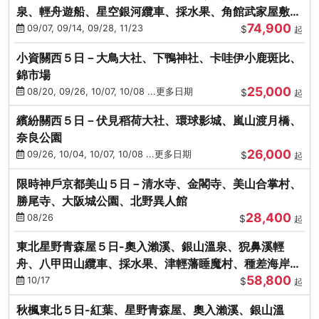
泉、輕舟遊船、星空銀河纜車、採水果、角館武家屋敷
74,900
(不進免稅店)(仙/青)
09/07, 09/14, 09/28, 11/23
$
起
小資關西５日－大鳥大社、下鴨神社、卡哇伊小鹿斑比、
錦市場
25,000
08/20, 09/26, 10/07, 10/08 ...更多日期
$
起
繽紛關西５日－伏見稻荷大社、環球影城、嵐山渡月橋、
奈良公園
26,000
09/26, 10/04, 10/07, 10/08 ...更多日期
$
起
限時神戶京都美山５日－清水寺、金閣寺、美山合掌村、
勝尾寺、大阪城公園、北野異人館
28,400
08/26
$
起
東北星野青森屋５日-奧入瀨溪、銀山溫泉、猊鼻溪輕
舟、八甲田山纜車、採水果、津輕藩睡魔村、種差海岸
58,800
(不進免稅店)
10/17
$
起
秋楓東北５日-紅葉、星野青森屋、奧入瀨溪、銀山溫