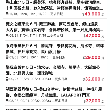
戀上東北５日－嚴美溪、猊鼻輕舟遊船、星空銀河纜車、
十和田觀光船、奧入瀨溪流、津輕藩睡魔村、懷舊鐵道
43,900
（青森／仙台）
11/19, 11/20, 11/21, 11/22 ...更多日期
$
起
魔女之瞳東北６日-藏王御釜、夢幻五色沼、銀山溫泉、
大內宿、寶珠山立石寺、會津若松城、第一只見川橋梁、
47,000
燒肉吃到飽
09/21, 11/04, 11/11, 11/19 ...更多日期
$
起
限時限量神戶６日－勝尾寺、奈良梅花鹿、清水寺、環球
影城、神戶摩賽克、嵐山渡月橋
29,000
09/08, 10/13, 10/14, 10/15 ...更多日期
$
起
樂玩京阪神５日－清水寺、金閣寺、勝尾寺、大阪城公
園、北野異人館、環球影城
32,000
09/27, 09/28, 09/29, 09/30 ...更多日期
$
起
關西絕景丹後６日-美山合掌村、伊根灣遊船、伊根舟屋
群、傘松公園纜車、丹後鐵道、LALAPORT門真
37,000
08/28, 09/01, 09/02, 09/03 ...更多日期
$
起