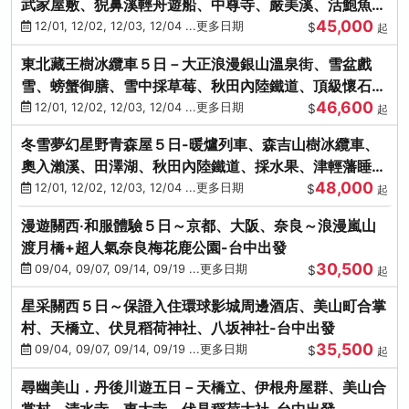
武家屋敷、猊鼻溪輕舟遊船、中尊寺、嚴美溪、活鮑魚
45,000
燒、烤牡蠣、握壽司體驗
12/01, 12/02, 12/03, 12/04 ...更多日期
$
起
東北藏王樹冰纜車５日－大正浪漫銀山溫泉街、雪盆戲
雪、螃蟹御膳、雪中採草莓、秋田內陸鐵道、頂級懷石料
46,600
理、松島遊船
12/01, 12/02, 12/03, 12/04 ...更多日期
$
起
冬雪夢幻星野青森屋５日-暖爐列車、森吉山樹冰纜車、
奧入瀨溪、田澤湖、秋田內陸鐵道、採水果、津輕藩睡魔
48,000
村(不進免稅店)
12/01, 12/02, 12/03, 12/04 ...更多日期
$
起
漫遊關西‧和服體驗５日～京都、大阪、奈良～浪漫嵐山
渡月橋+超人氣奈良梅花鹿公園-台中出發
30,500
09/04, 09/07, 09/14, 09/19 ...更多日期
$
起
星采關西５日～保證入住環球影城周邊酒店、美山町合掌
村、天橋立、伏見稻荷神社、八坂神社-台中出發
35,500
09/04, 09/07, 09/14, 09/19 ...更多日期
$
起
尋幽美山．丹後川遊五日－天橋立、伊根舟屋群、美山合
掌村、清水寺、東大寺、伏見稻荷大社-台中出發