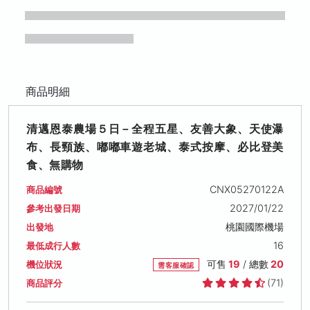
商品明細
清邁恩泰農場５日－全程五星、友善大象、天使瀑
布、長頸族、嘟嘟車遊老城、泰式按摩、必比登美
食、無購物
CNX05270122A
商品編號
2027/01/22
參考出發日期
桃園國際機場
出發地
16
最低成行人數
可售
19
/ 總數
20
機位狀況
需客服確認
(71)
商品評分