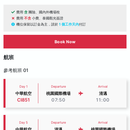
費用
含
團險、國內外機場稅
費用
不含
小費、泰國觀光簽證
機位保留以訂金為主，請於
1 個工作天內
付訂
Book Now
航班
參考航班 01
Day 1
Departure
Arrival
中華航空
桃園國際機場
清邁
CI851
07:50
11:00
Day 5
Departure
Arrival
中華航空
清邁
桃園國際機場