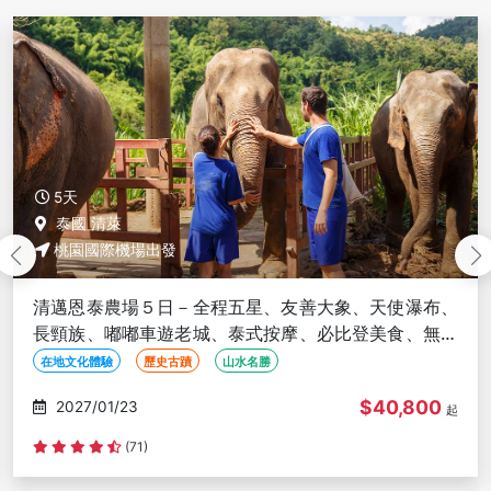
5天
泰國
桃園國際機場出發
清邁南奔５日－全程五星無購物、大象咖啡廳、體驗復
古火車、清邁藍廟、泰服體驗x水燈DIY、網美藝術村、
必比登美食
部落文化體驗
歷史古蹟
親子旅遊
$37,800
2027/01/23
起
(248)