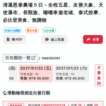
清邁恩泰農場５日－全程五星、友善大象、天
使瀑布、長頸族、嘟嘟車遊老城、泰式按摩、
必比登美食、無購物
在地文化體驗
歷史古蹟
山水名勝
轉 PDF
線上客服
分享
所有團期一覽
/
CNX05CI01
月
1/21 (四)
2027/01/22 (五)
2027/01/23 (六)
曆
16
可售名額: 19
可售名額: 19
查
 40,800
售價: NT$ 40,800
售價: NT$ 40,800
詢
滑動檢視相近出發日期
商品編號
CNX05270122A
/
可售
19
/
總數
20
需客服確認