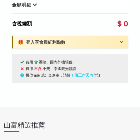
金額明細
$ 0
含稅總額
🎁
登入享會員紅利點數
費用
含
團險、國內外機場稅
費用
不含
小費、泰國觀光簽證
機位保留以訂金為主，請於
1 個工作天內
付訂
山富精選推薦