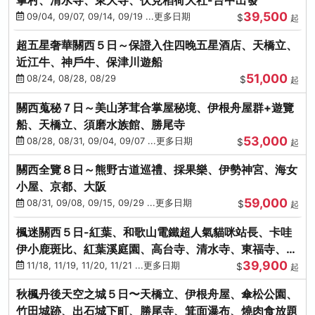
39,500
09/04, 09/07, 09/14, 09/19 ...更多日期
$
起
超五星奢華關西５日～保證入住四晚五星酒店、天橋立、
近江牛、神戶牛、保津川遊船
51,000
08/24, 08/28, 08/29
$
起
關西蒐秘７日～美山茅茸合掌屋秘境、伊根舟屋群+遊覽
船、天橋立、須磨水族館、勝尾寺
53,000
08/28, 08/31, 09/04, 09/07 ...更多日期
$
起
關西全覽８日～熊野古道巡禮、採果樂、伊勢神宮、海女
小屋、京都、大阪
59,000
08/31, 09/08, 09/15, 09/29 ...更多日期
$
起
楓迷關西５日-紅葉、和歌山電鐵超人氣貓咪站長、卡哇
伊小鹿斑比、紅葉溪庭園、高台寺、清水寺、東福寺、伊
39,900
勢龍蝦+和牛
11/18, 11/19, 11/20, 11/21 ...更多日期
$
起
秋楓丹後天空之城５日〜天橋立、伊根舟屋、傘松公園、
竹田城跡、出石城下町、勝尾寺、箕面瀑布、燒肉食放題