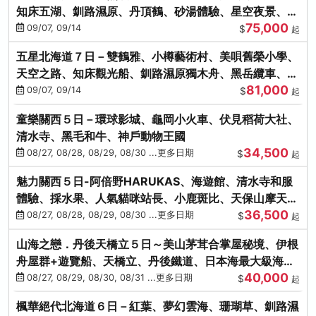
知床五湖、釧路濕原、丹頂鶴、砂湯體驗、星空夜景、洞
75,000
爺花火、螃蟹懷石料理
09/07, 09/14
$
起
五星北海道７日－雙鶴雅、小樽藝術村、美唄舊榮小學、
天空之路、知床觀光船、釧路濕原獨木舟、黑岳纜車、流
81,000
冰硝子館DIY玻璃杯
09/07, 09/14
$
起
童樂關西５日－環球影城、龜岡小火車、伏見稻荷大社、
清水寺、黑毛和牛、神戶動物王國
34,500
08/27, 08/28, 08/29, 08/30 ...更多日期
$
起
魅力關西５日-阿倍野HARUKAS、海遊館、清水寺和服
體驗、採水果、人氣貓咪站長、小鹿斑比、天保山摩天
36,500
輪、水上巴士
08/27, 08/28, 08/29, 08/30 ...更多日期
$
起
山海之戀．丹後天橋立５日～美山茅茸合掌屋秘境、伊根
舟屋群+遊覽船、天橋立、丹後鐵道、日本海最大級海鮮
40,000
市場
08/27, 08/29, 08/30, 08/31 ...更多日期
$
起
楓華絕代北海道６日－紅葉、夢幻雲海、珊瑚草、釧路濕