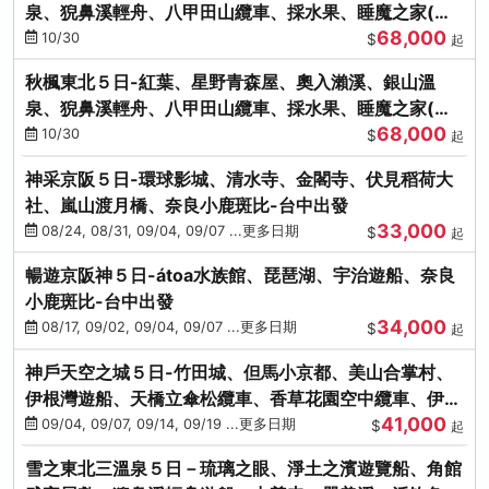
泉、猊鼻溪輕舟、八甲田山纜車、採水果、睡魔之家(不
68,000
進免稅店)
10/30
$
起
秋楓東北５日-紅葉、星野青森屋、奧入瀨溪、銀山溫
泉、猊鼻溪輕舟、八甲田山纜車、採水果、睡魔之家(不
68,000
進免稅店)
10/30
$
起
神采京阪５日-環球影城、清水寺、金閣寺、伏見稻荷大
社、嵐山渡月橋、奈良小鹿斑比-台中出發
33,000
08/24, 08/31, 09/04, 09/07 ...更多日期
$
起
暢遊京阪神５日-átoa水族館、琵琶湖、宇治遊船、奈良
小鹿斑比-台中出發
34,000
08/17, 09/02, 09/04, 09/07 ...更多日期
$
起
神戶天空之城５日-竹田城、但馬小京都、美山合掌村、
伊根灣遊船、天橋立傘松纜車、香草花園空中纜車、伊勢
41,000
龍蝦-台中出發
09/04, 09/07, 09/14, 09/19 ...更多日期
$
起
雪之東北三溫泉５日－琉璃之眼、淨土之濱遊覽船、角館