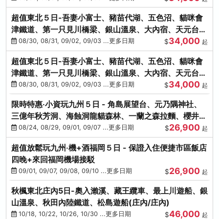
超值東北５日-吾妻小富士、豬苗代湖、五色沼、貓咪會
津鐵道、第一只見川橋梁、銀山溫泉、大內宿、天元台高
34,000
原纜車
08/30, 08/31, 09/02, 09/03 ...更多日期
$
起
超值東北５日-吾妻小富士、豬苗代湖、五色沼、貓咪會
津鐵道、第一只見川橋梁、銀山溫泉、大內宿、天元台高
34,000
原纜車
08/30, 08/31, 09/02, 09/03 ...更多日期
$
起
限時特惠‧小資玩九州５日 - 角島展望台、元乃隅神社、
三億年秋芳洞、海蝕洞龍貓森林、一蘭之森拉麵、櫻井二
26,900
見浦
08/24, 08/29, 09/01, 09/07 ...更多日期
$
起
超值放鬆玩九州‧機+酒福岡５日 - 保證入住便捷市區飯店
四晚+來回福岡機場接駁
26,900
09/01, 09/07, 09/08, 09/10 ...更多日期
$
起
秋楓東北庄內5日-奧入瀨溪、藏王纜車、最上川遊船、銀
山溫泉、秋田內陸鐵道、松島遊船(庄內/庄內)
46,000
10/18, 10/22, 10/26, 10/30 ...更多日期
$
起