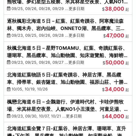
熊牧場、夢幻星型五稜廓、米其林星空夜景、人氣NO1小
38,000
丑漢堡、洞爺花火
09/25, 09/26, 09/28, 09/29 ...更多日期
$
起
逐秋楓彩北海道５日－紅葉、紅葉奇蹟谷、阿寒魔法森
林、獨木舟、岩內仙峽、ONNETO湖、黑岳纜車、三國
47,000
峠、豐平峽、螃蟹溫泉
09/23, 09/25, 09/26, 09/28 ...更多日期
$
起
秋楓北海道５日－星野TOMAMU、紅葉、奇蹟紅葉谷、
珊瑚草、黑岳纜車、旭山動物園、知床遊覽船、海鮮螃蟹
50,000
和牛吃到飽
09/23, 09/25, 09/26, 09/27 ...更多日期
$
起
北海道紅葉物語５日-紅葉奇蹟谷、神居古潭、黑岳纜
車、掃帚草、銀杏隧道、旭山動物園、福原山莊、十勝牧
34,000
場、冰的美術館
10/05, 10/19, 10/26
$
起
楓戀北海道６日－企鵝遊行、伊達時代村、卡哇伊熊牧
場、米其林星空夜景、人氣NO1小丑漢堡、河童足湯、奇
44,000
幻燈遊步道、洞爺花火
09/23, 09/30, 10/07, 10/21 ...更多日期
$
起
北海道紅葉全覽７日-紅葉谷、神居古潭、珊瑚草、直升
機+下午茶、黑岳纜車、旭山動物園、知床觀光船、海膽