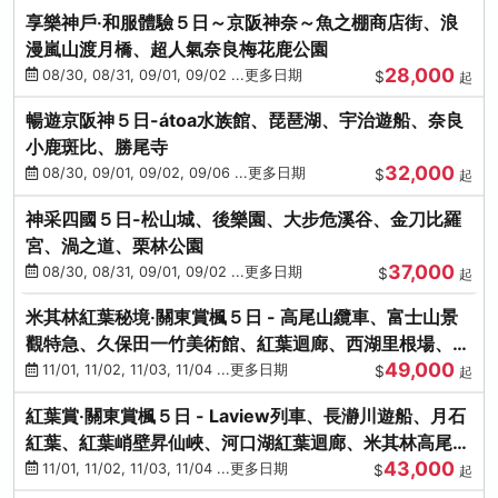
享樂神戶‧和服體驗５日～京阪神奈～魚之棚商店街、浪
漫嵐山渡月橋、超人氣奈良梅花鹿公園
28,000
08/30, 08/31, 09/01, 09/02 ...更多日期
$
起
暢遊京阪神５日-átoa水族館、琵琶湖、宇治遊船、奈良
小鹿斑比、勝尾寺
32,000
08/30, 09/01, 09/02, 09/06 ...更多日期
$
起
神采四國５日-松山城、後樂園、大步危溪谷、金刀比羅
宮、渦之道、栗林公園
37,000
08/30, 08/31, 09/01, 09/02 ...更多日期
$
起
米其林紅葉秘境‧關東賞楓５日 - 高尾山纜車、富士山景
觀特急、久保田一竹美術館、紅葉迴廊、西湖里根場、銀
49,000
杏大道
11/01, 11/02, 11/03, 11/04 ...更多日期
$
起
紅葉賞‧關東賞楓５日 - Laview列車、長瀞川遊船、月石
紅葉、紅葉峭壁昇仙峽、河口湖紅葉迴廊、米其林高尾
43,000
山、海鮮盛宴
11/01, 11/02, 11/03, 11/04 ...更多日期
$
起