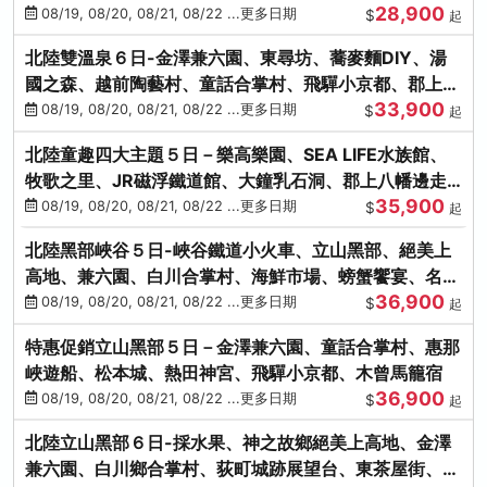
28,900
街、下呂溫泉
08/19, 08/20, 08/21, 08/22 ...更多日期
$
起
北陸雙溫泉６日-金澤兼六園、東尋坊、蕎麥麵DIY、湯
國之森、越前陶藝村、童話合掌村、飛驒小京都、郡上八
33,900
幡
08/19, 08/20, 08/21, 08/22 ...更多日期
$
起
北陸童趣四大主題５日－樂高樂園、SEA LIFE水族館、
牧歌之里、JR磁浮鐵道館、大鐘乳石洞、郡上八幡邊走
35,900
邊吃
08/19, 08/20, 08/21, 08/22 ...更多日期
$
起
北陸黑部峽谷５日-峽谷鐵道小火車、立山黑部、絕美上
高地、兼六園、白川合掌村、海鮮市場、螃蟹饗宴、名湯
36,900
雙溫泉
08/19, 08/20, 08/21, 08/22 ...更多日期
$
起
特惠促銷立山黑部５日－金澤兼六園、童話合掌村、惠那
峽遊船、松本城、熱田神宮、飛驒小京都、木曾馬籠宿
36,900
08/19, 08/20, 08/21, 08/22 ...更多日期
$
起
北陸立山黑部６日-採水果、神之故鄉絕美上高地、金澤
兼六園、白川鄉合掌村、荻町城跡展望台、東茶屋街、名