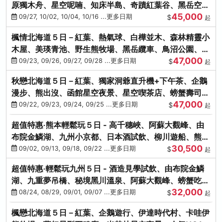
原獨木舟、星空呢喃、知床半島、奇蹟紅葉谷、黑岳空中
45,000
纜車、旭山動物園
09/27, 10/02, 10/04, 10/16 ...更多日期
$
起
楓情北海道５日－紅葉、熱氣球、白樺並木、森林精靈小
木屋、美瑛青池、野生熊牧場、黑岳纜車、鳥沼公園、紅
47,000
葉奇蹟谷、螃蟹吃到飽
09/23, 09/26, 09/27, 09/28 ...更多日期
$
起
秋戀北海道５日－紅葉、獨家洞爺直升機+下午茶、企鵝
漫步、熊出沒、函館星空夜景、星空喫茶店、螃蟹壽司、
47,000
海膽、三大螃蟹放題
09/22, 09/23, 09/24, 09/25 ...更多日期
$
起
超值特惠‧熊本輕鬆玩５日 - 高千穗峽、阿蘇大觀峰、由
布院金鱗湖、九州小京都、日本酒試飲、柳川遊船、熊本
30,500
城、熊本AEON
09/02, 09/13, 09/18, 09/22 ...更多日期
$
起
超值特惠‧輕鬆玩九州５日 - 酒造見學試飲、由布院金鱗
湖、九重夢吊橋、秘境黑川溫泉、阿蘇大觀峰、螃蟹吃到
32,000
飽
08/24, 08/29, 09/01, 09/07 ...更多日期
$
起
楓戀北海道５日－紅葉、企鵝遊行、伊達時代村、卡哇伊