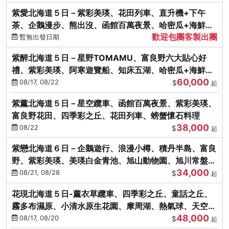
紫愛北海道５日－紫彩美瑛、花田列車、直升機+下午
茶、企鵝漫步、熊出沒、函館百萬夜景、哈密瓜+海鮮和
歡迎包團客製出團
牛八大螃蟹吃到飽
暫無出發日期
紫醉北海道５日－星野TOMAMU、富良野六大貼心好
禮、紫彩美瑛、阿寒遊覽船、知床五湖、哈密瓜+海鮮和
60,000
牛螃蟹吃到飽
08/17, 08/22
$
起
紫薰北海道５日－星空纜車、函館百萬夜景、紫彩美瑛、
富良野花田、四季彩之丘、花田列車、螃蟹懷石料理
38,000
08/22
$
起
紫戀北海道６日－企鵝遊行、浪漫小樽、積丹半島、富良
野、紫彩美瑛、美瑛白金青池、旭山動物園、旭川常盤旋
34,000
轉塔
08/21, 08/28
$
起
花現北海道５日-薰衣草纜車、四季彩之丘、童話之丘、
霧多布濕原、小清水原生花園、摩周湖、熱氣球、天空溫
48,000
泉SPA、螃蟹吃到飽
08/17, 08/20
$
起