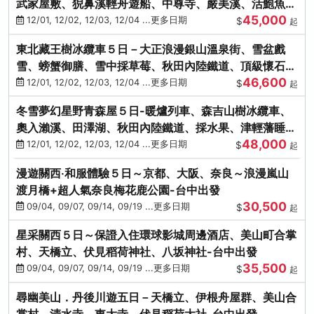
武家屋敷、猊鼻溪輕舟遊船、中尊寺、嚴美溪、活鮑魚
45,000
燒、烤牡蠣、握壽司體驗
12/01, 12/02, 12/03, 12/04 ...更多日期
$
起
東北藏王樹冰纜車５日－大正浪漫銀山溫泉街、雪盆戲
雪、螃蟹御膳、雪中採草莓、秋田內陸鐵道、頂級懷石料
46,600
理、松島遊船
12/01, 12/02, 12/03, 12/04 ...更多日期
$
起
冬雪夢幻星野青森屋５日-暖爐列車、森吉山樹冰纜車、
奧入瀨溪、田澤湖、秋田內陸鐵道、採水果、津輕藩睡魔
48,000
村(不進免稅店)
12/01, 12/02, 12/03, 12/04 ...更多日期
$
起
漫遊關西‧和服體驗５日～京都、大阪、奈良～浪漫嵐山
渡月橋+超人氣奈良梅花鹿公園-台中出發
30,500
09/04, 09/07, 09/14, 09/19 ...更多日期
$
起
星采關西５日～保證入住環球影城周邊酒店、美山町合掌
村、天橋立、伏見稻荷神社、八坂神社-台中出發
35,500
09/04, 09/07, 09/14, 09/19 ...更多日期
$
起
尋幽美山．丹後川遊五日－天橋立、伊根舟屋群、美山合
掌村、清水寺、東大寺、伏見稻荷大社-台中出發