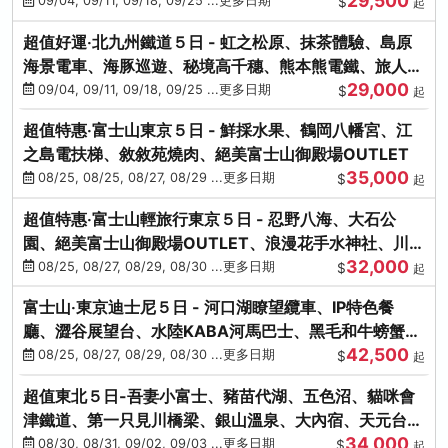
29,500
本熊-台中出發
09/04, 09/11, 09/18, 09/25 ...更多日期
$
起
超值好運‧北九州鐵道５日 - 虹之松原、抹茶體驗、島原
海景電車、海豚巡遊、秘境高千穗、熊本熊電鐵、旅人觀
29,000
光列車-台中出發
09/04, 09/11, 09/18, 09/25 ...更多日期
$
起
超值特惠‧富士山東京５日 - 鮮採水果、鶴岡八幡宮、江
之島電扶梯、敘敘苑燒肉、絕美富士山御殿場OUTLET
35,000
08/25, 08/25, 08/27, 08/29 ...更多日期
$
起
超值特惠‧富士山輕旅行東京５日 - 忍野八海、大石公
園、絕美富士山御殿場OUTLET、浪漫花手水神社、川越
32,000
小江戶
08/25, 08/27, 08/29, 08/30 ...更多日期
$
起
富士山‧東京迪士尼５日 - 河口湖瞭望纜車、IP特色餐
廳、澀谷展望台、水陸KABA河馬巴士、黑毛和牛螃蟹美
42,500
饌、季節採果
08/25, 08/27, 08/29, 08/30 ...更多日期
$
起
超值東北５日-吾妻小富士、豬苗代湖、五色沼、貓咪會
津鐵道、第一只見川橋梁、銀山溫泉、大內宿、天元台高
34,000
原纜車
08/30, 08/31, 09/02, 09/03 ...更多日期
$
起