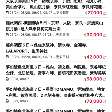
大阪京都美山５日－兩晚京都、宇治川遊船、花見小路、
美山合掌村、嵐山渡月橋、奈良朱紅燈籠、奈良梅花鹿、
27,000
流水瀑布電扶梯
08/24, 08/28, 09/04, 09/07 ...更多日期
$
起
輕旅關西‧和服體驗５日～京都、大阪、奈良～浪漫嵐山
渡月橋+超人氣奈良梅花鹿公園
30,000
08/24, 08/26, 08/27, 08/28 ...更多日期
$
起
經典關西５日～保住京阪神、清水寺、金閣寺、
LALAPORT、生田神社
42,000
08/28, 08/29, 08/30, 08/31 ...更多日期
$
起
夢幻雙島北海道６日－稚內、禮文島、利尻島、宗谷岬紀
念碑、北防波堤、野寒布岬、留萌花田家番屋、紫彩美瑛
58,000
08/31, 09/07
$
起
夢幻雙島北海道７日－星野TOMAMU、雲海纜車、禮文
+利尻、紫彩美瑛、DIY剝海膽、哈密瓜+海鮮和牛八大螃
78,000
蟹吃到飽
08/21, 09/06
$
起
夢幻雙島北海道７日－星野TOMAMU、雲海纜車、禮文