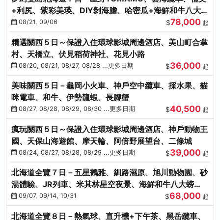
+利尻、紫彩美瑛、DIY剝海膽、哈密瓜+海鮮和牛八大螃
78,000
蟹吃到飽
08/21, 09/06
$
起
精選關西５日～保證入住環球影城周邊酒店、美山町合掌
村、天橋立、伏見稻荷神社、花見小路
36,000
08/20, 08/21, 08/27, 08/28 ...更多日期
$
起
美味關西５日－龜岡小火車、神戶空中纜車、採水果、貓
咪電車、和牛、伊勢龍蝦、長腳蟹
40,500
08/27, 08/28, 08/29, 08/30 ...更多日期
$
起
瘋玩關西５日～保證入住環球影城周邊酒店、神戶動物王
國、天保山海遊館、摩天輪、阿倍野展望台、二條城
39,000
08/24, 08/27, 08/28, 08/29 ...更多日期
$
起
北海道全覽７日－五星鶴雅、釧路濕原、旭川動物園、砂
湯體驗、JR列車、米其林星空夜景、海鮮和牛八大螃
68,000
蟹、卡哇依熊牧場
09/07, 09/14, 10/31
$
起
北海道全覽８日－熱氣球、直升機+下午茶、黑岳纜車、