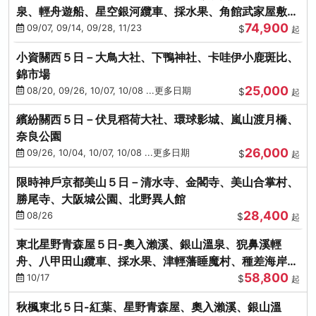
泉、輕舟遊船、星空銀河纜車、採水果、角館武家屋敷
74,900
(不進免稅店)(仙/青)
09/07, 09/14, 09/28, 11/23
$
起
小資關西５日－大鳥大社、下鴨神社、卡哇伊小鹿斑比、
錦市場
25,000
08/20, 09/26, 10/07, 10/08 ...更多日期
$
起
繽紛關西５日－伏見稻荷大社、環球影城、嵐山渡月橋、
奈良公園
26,000
09/26, 10/04, 10/07, 10/08 ...更多日期
$
起
限時神戶京都美山５日－清水寺、金閣寺、美山合掌村、
勝尾寺、大阪城公園、北野異人館
28,400
08/26
$
起
東北星野青森屋５日-奧入瀨溪、銀山溫泉、猊鼻溪輕
舟、八甲田山纜車、採水果、津輕藩睡魔村、種差海岸
58,800
(不進免稅店)
10/17
$
起
秋楓東北５日-紅葉、星野青森屋、奧入瀨溪、銀山溫