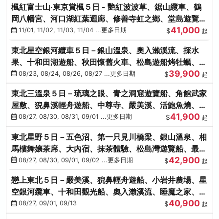
楓紅富士山‧東京賞楓５日 - 艷紅波波草、鋸山纜車、鶴
岡八幡宮、河口湖紅葉迴廊、修善寺虹之鄉、堂島遊覽
41,000
船、熱海梅園
11/01, 11/02, 11/03, 11/04 ...更多日期
$
起
東北星空銀河纜車５日－銀山溫泉、奧入瀨溪流、採水
果、十和田湖遊船、秋田懷舊火車、松島遊船烤牡蠣、嚴
39,900
美溪、螃蟹本家
08/23, 08/24, 08/26, 08/27 ...更多日期
$
起
東北三溫泉５日－琉璃之眼、青之洞窟遊覽船、角館武家
屋敷、猊鼻溪輕舟遊船、中尊寺、嚴美溪、活鮑魚燒、烤
41,900
牡蠣、握壽司體驗
08/27, 08/30, 08/31, 09/01 ...更多日期
$
起
東北星野５日－五色沼、第一只見川橋梁、銀山溫泉、相
馬樓舞孃茶席、大內宿、抹茶體驗、松島灣遊覽船、最上
42,900
川輕舟、螃蟹御膳
08/27, 08/30, 09/01, 09/02 ...更多日期
$
起
戀上東北５日－嚴美溪、猊鼻輕舟遊船、小岩井農場、星
空銀河纜車、十和田觀光船、奧入瀨溪流、睡魔之家、朱
40,900
紅社殿（仙台／青森）
08/27, 09/01, 09/13
$
起