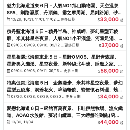
魅力北海道道東６日－人氣NO1旭山動物園、天空溫泉
SPA、釧路濕原、丹頂鶴、霧之摩周湖、屈斜路湖、砂湯
33,000
體驗
10/29, 10/31, 11/01, 11/02 ...更多日期
$
起
積丹藍北海道５日－積丹半島、神威岬、夢幻星型五稜
廓、米其林星空夜景、人氣NO1小丑漢堡、河童足湯、奇
37,000
幻燈遊步道、璀璨溪谷
09/05, 09/09, 09/10, 09/12 ...更多日期
$
起
星星相遇北海道東北５日－星野OMO5、星野青森屋、
星野奧入瀨溪、星空夜景、新幹線北斗號、睡魔之家、十
58,000
和田湖(不進免稅店)
09/04, 09/08, 09/11, 09/15 ...更多日期
$
起
特惠促銷北海道５日－企鵝漫步、米其林星空夜景、夢幻
星型五稜廓、洞爺花火、啤酒暢飲、螃蟹懷石料理、螃蟹
34,000
吃到飽
08/26, 08/28, 08/29, 08/30 ...更多日期
$
起
愛戀北海道６日－函館百萬夜景、卡哇伊熊牧場、漁火鐵
道、AOAO水族館、藻岩山纜車、三大螃蟹吃到飽(函館/
44,000
千歲)
10/30, 11/04
$
起