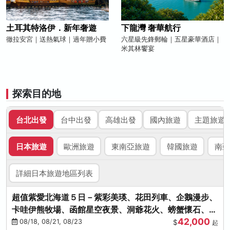
土耳其特洛伊．新年奢遊
下龍灣 奢華航行
徹拉安宮｜送熱氣球｜過年贈小費
六星級先鋒郵輪｜五星豪華酒店｜
米其林饗宴
探索目的地
台北出發
台中出發
高雄出發
國內旅遊
主題旅遊
日本旅遊
歐洲旅遊
東南亞旅遊
韓國旅遊
南亞
詳細日本旅遊地區列表
超值紫愛北海道５日－紫彩美瑛、花田列車、企鵝漫步、
卡哇伊熊牧場、函館星空夜景、洞爺花火、螃蟹懷石、啤
42,000
酒暢飲
08/18, 08/21, 08/23
$
起