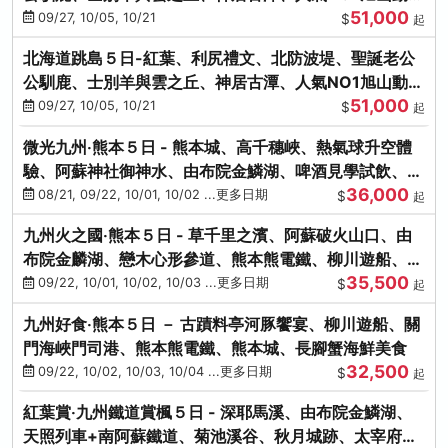
51,000
園、海膽涮涮鍋
09/27, 10/05, 10/21
$
起
北海道跳島５日-紅葉、利尻禮文、北防波堤、聖誕老公
公馴鹿、士別羊與雲之丘、神居古潭、人氣NO1旭山動物
51,000
園、海膽涮涮鍋
09/27, 10/05, 10/21
$
起
微光九州‧熊本５日 - 熊本城、高千穗峽、熱氣球升空體
驗、阿蘇神社御神水、由布院金鱗湖、啤酒見學試飲、豪
36,000
華海鮮盛宴
08/21, 09/22, 10/01, 10/02 ...更多日期
$
起
九州火之國‧熊本５日 - 草千里之濱、阿蘇破火山口、由
布院金麟湖、戀木心形參道、熊本熊電鐵、柳川遊船、地
35,500
獄蒸DIY
09/22, 10/01, 10/02, 10/03 ...更多日期
$
起
九州好食‧熊本５日 － 古蹟料亭河豚饗宴、柳川遊船、關
門海峽門司港、熊本熊電鐵、熊本城、長腳蟹海鮮美食
32,500
09/22, 10/02, 10/03, 10/04 ...更多日期
$
起
紅葉賞‧九州鐵道賞楓５日 - 深耶馬溪、由布院金鱗湖、
天照列車+南阿蘇鐵道、菊池溪谷、秋月城跡、太宰府天