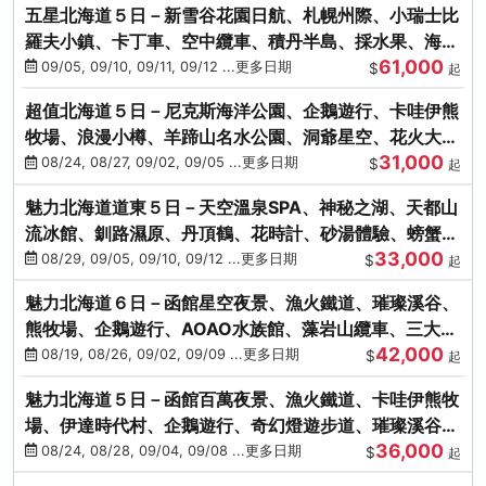
五星北海道５日－新雪谷花園日航、札幌州際、小瑞士比
羅夫小鎮、卡丁車、空中纜車、積丹半島、採水果、海鮮
61,000
和牛螃蟹放題
09/05, 09/10, 09/11, 09/12 ...更多日期
$
起
超值北海道５日－尼克斯海洋公園、企鵝遊行、卡哇伊熊
牧場、浪漫小樽、羊蹄山名水公園、洞爺星空、花火大
31,000
會、螃蟹懷石料理
08/24, 08/27, 09/02, 09/05 ...更多日期
$
起
魅力北海道道東５日－天空溫泉SPA、神秘之湖、天都山
流冰館、釧路濕原、丹頂鶴、花時計、砂湯體驗、螃蟹吃
33,000
到飽
08/29, 09/05, 09/10, 09/12 ...更多日期
$
起
魅力北海道６日－函館星空夜景、漁火鐵道、璀璨溪谷、
熊牧場、企鵝遊行、AOAO水族館、藻岩山纜車、三大螃
42,000
蟹吃到飽
08/19, 08/26, 09/02, 09/09 ...更多日期
$
起
魅力北海道５日－函館百萬夜景、漁火鐵道、卡哇伊熊牧
場、伊達時代村、企鵝遊行、奇幻燈遊步道、璀璨溪谷、
36,000
人氣NO1小丑漢堡
08/24, 08/28, 09/04, 09/08 ...更多日期
$
起