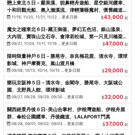
戀上東北５日－嚴美溪、猊鼻輕舟遊船、星空銀河纜車、
十和田觀光船、奧入瀨溪流、津輕藩睡魔村、懷舊鐵道
43,900
（青森／仙台）
11/19, 11/20, 11/21, 11/22 ...更多日期
$
起
魔女之瞳東北６日-藏王御釜、夢幻五色沼、銀山溫泉、
大內宿、寶珠山立石寺、會津若松城、第一只見川橋梁、
47,000
燒肉吃到飽
09/21, 11/04, 11/11, 11/19 ...更多日期
$
起
限時限量神戶６日－勝尾寺、奈良梅花鹿、清水寺、環球
影城、神戶摩賽克、嵐山渡月橋
29,000
09/08, 10/13, 10/14, 10/15 ...更多日期
$
起
樂玩京阪神５日－清水寺、金閣寺、勝尾寺、大阪城公
園、北野異人館、環球影城
32,000
09/27, 09/28, 09/29, 09/30 ...更多日期
$
起
關西絕景丹後６日-美山合掌村、伊根灣遊船、伊根舟屋
群、傘松公園纜車、丹後鐵道、LALAPORT門真
37,000
08/28, 09/01, 09/02, 09/03 ...更多日期
$
起