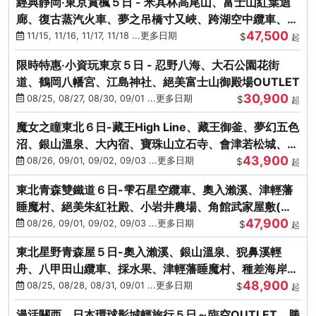
經典靜岡‧東京賞楓５日 - 米其林高尾山、富士山紅葉迴
廊、復古蒸汽火車、夢之吊橋寸又峽、跨湖空中纜車、抹
47,500
茶體驗、三溪園
11/15, 11/16, 11/17, 11/18 ...更多日期
$
起
限時特惠‧小資玩東京５日 - 忍野八海、大石公園花街
道、鶴岡八幡宮、江島神社、絕美富士山御殿場OUTLET
30,900
08/25, 08/27, 08/30, 09/01 ...更多日期
$
起
魔女之瞳東北６日-藏王High Line、藏王御釜、夢幻五色
沼、銀山溫泉、大內宿、寶珠山立石寺、會津若松城、燒
43,900
肉吃到飽
08/26, 09/01, 09/02, 09/03 ...更多日期
$
起
東北青森雙鐵道６日-雫石星空纜車、奧入瀨溪、津輕藩
睡魔村、絕美朱紅社殿、小岩井農場、角館武家屋敷(不
47,900
進免稅店)
08/26, 09/01, 09/02, 09/03 ...更多日期
$
起
東北星野青森屋５日-奧入瀨溪、銀山溫泉、猊鼻溪輕
舟、八甲田山纜車、採水果、津輕藩睡魔村、種差海岸、
48,900
法式料理(不進免稅店)
08/25, 08/28, 08/31, 09/01 ...更多日期
$
起
漫活關西．日本環球影城輕旅行５日～臨空OUTLET、勝