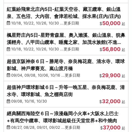
紅葉紛飛東北庄內5日-紅葉天空谷、藏王纜車、銀山溫
泉、五色沼、大內宿、會津若松城、採水果(庄內/庄內)
50,000
10/18, 10/22, 10/26, 10/30 ...更多日期
$
起
楓星野庄內5日-星野青森屋、奧入瀨溪、銀山溫泉、猊鼻
溪輕舟、八甲田山纜車、睡魔之家、加茂水族館(不進店)
56,800
(庄內/庄內)
10/18, 10/22, 10/26, 10/30 ...更多日期
$
起
超值京阪神奈６日－勝尾寺、奈良梅花鹿、清水寺、環球
影城、神戶摩賽克、嵐山渡月橋
29,900
09/04, 09/08, 10/06, 10/16 ...更多日期
$
起
超值神戶環球影城６日－升等一晚五星、奈良梅花鹿、清
水寺、環球影城、魚之棚商店街
32,000
09/08, 10/16, 10/30
$
起
經典關西海陸空６日～浪漫龜岡小火車+大阪水上巴士
+有馬空中纜車、環球影城超級任天堂世界+和牛燒肉
37,000
08/27, 08/28, 09/01, 09/02 ...更多日期
$
起