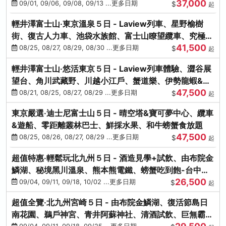
37,000
中出發
09/01, 09/06, 09/08, 09/13 ...更多日期
$
起
輕井澤富士山‧東京溫泉５日 - Laview列車、星野榆樹
街、復古人力車、池袋水族館、富士山瞭望纜車、究極海
41,500
鮮食放題
08/25, 08/27, 08/29, 08/30 ...更多日期
$
起
輕井澤富士山‧悠活東京５日 - Laview列車體驗、澀谷展
望台、角川武藏野、川越小江戶、蟹道樂、伊勢龍蝦&海
47,500
膽生魚片
08/21, 08/25, 08/27, 08/29 ...更多日期
$
起
東京嚴選‧迪士尼富士山５日 - 晴空塔&寶可夢中心、纜車
&遊船、零距離叢林巴士、鮮採水果、和牛螃蟹食放題
47,500
08/25, 08/26, 08/27, 08/29 ...更多日期
$
起
超值特惠‧輕鬆玩北九州５日 - 酒造見學+試飲、由布院金
鱗湖、秘境黑川溫泉、熊本熊電鐵、螃蟹吃到飽-台中出
26,500
發
09/04, 09/11, 09/18, 10/02 ...更多日期
$
起
超值全覽‧北九州宮崎５日 - 由布院金鱗湖、復活節島日
南花園、鵜戶神宮、青井阿蘇神社、清酒試飲、巨無霸熊