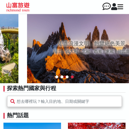
走進浪漫文明，飽覽絕色美景
瑞士｜義大利｜北歐｜西葡 | 東歐 | 荷比盧
探索熱門國家與行程
想去哪裡玩？輸入目的地、日期或關鍵字
熱門話題