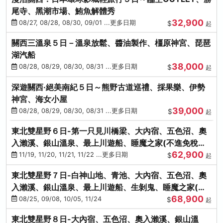
尾寺、黑潮市場、鮪魚解體秀
32,900
08/27, 08/28, 08/30, 09/01 ...更多日期
$
起
關西三溫泉５日－溫泉放鬆、醬油製作、橿原神宮、琵琶
湖汽船
38,000
08/28, 08/29, 08/30, 08/31 ...更多日期
$
起
深遊關西·絕美南紀５日～熊野古道巡禮、採果樂、伊勢
神宮、海女小屋
39,000
08/28, 08/29, 08/30, 08/31 ...更多日期
$
起
東北雙星野６日-第一只見川橋梁、大內宿、五色沼、奧
入瀨溪、銀山溫泉、最上川遊船、睡魔之家(不進免稅店)
62,900
(仙/青)
11/19, 11/20, 11/21, 11/22 ...更多日期
$
起
東北雙星野７日-白神山地、青池、大內宿、五色沼、奧
入瀨溪、銀山溫泉、最上川遊船、生剝鬼、睡魔之家(不
68,900
進免稅店)(仙/青)
08/25, 09/08, 10/05, 11/24
$
起
東北雙星野８日-大內宿、五色沼、奧入瀨溪、銀山溫