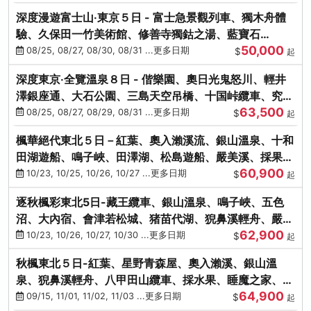
深度漫遊富士山‧東京５日 - 富士急景觀列車、獨木舟體
驗、久保田一竹美術館、修善寺獨鈷之湯、藍寶石
50,000
SAPHIR踴子號
08/25, 08/27, 08/30, 08/31 ...更多日期
$
起
深度東京‧全覽溫泉８日 - 偕樂園、奧日光鬼怒川、輕井
澤銀座通、大石公園、三島天空吊橋、十国峠纜車、究極
63,500
海鮮食べ放題
08/25, 08/27, 08/29, 08/31 ...更多日期
$
起
楓華絕代東北５日－紅葉、奧入瀨溪流、銀山溫泉、十和
田湖遊船、鳴子峽、田澤湖、松島遊船、嚴美溪、採果烤
60,900
牡蠣
10/23, 10/25, 10/26, 10/27 ...更多日期
$
起
逐秋楓彩東北5日-藏王纜車、銀山溫泉、鳴子峽、五色
沼、大內宿、會津若松城、猪苗代湖、猊鼻溪輕舟、嚴美
62,900
溪、松島海灣遊船
10/23, 10/26, 10/27, 10/30 ...更多日期
$
起
秋楓東北５日-紅葉、星野青森屋、奧入瀨溪、銀山溫
泉、猊鼻溪輕舟、八甲田山纜車、採水果、睡魔之家、法
64,900
式料理(不進免稅店)
09/15, 11/01, 11/02, 11/03 ...更多日期
$
起