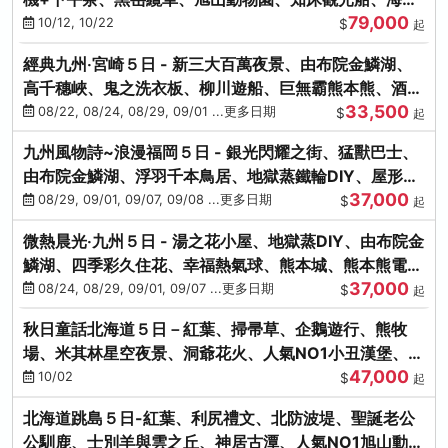
79,000
涮涮鍋(不進免稅店)
10/12, 10/22
$
起
經典九州‧宮崎５日 - 新三大百萬夜景、由布院金鱗湖、
高千穗峽、鬼之洗衣板、柳川遊船、巨無霸熊本熊、酒造
33,500
見學試飲
08/22, 08/24, 08/29, 09/01 ...更多日期
$
起
九州風物詩~浪漫福岡５日 - 銀光閃耀之街、猛獸巴士、
由布院金鱗湖、浮羽千本鳥居、地獄蒸鐵輪DIY、屋形船
37,000
晚宴、鸕鶿捕魚
08/29, 09/01, 09/07, 09/08 ...更多日期
$
起
微熱晨光‧九州５日 - 湯之花小屋、地獄蒸DIY、由布院金
鱗湖、四季彩久住花、幸福熱氣球、熊本城、熊本熊電
37,000
鐵、螃蟹吃到飽
08/24, 08/29, 09/01, 09/07 ...更多日期
$
起
秋日童話北海道５日－紅葉、掃帚草、企鵝遊行、熊牧
場、米其林星空夜景、洞爺花火、人氣NO1小丑漢堡、螃
47,000
蟹放題(千/函)
10/02
$
起
北海道跳島５日-紅葉、利尻禮文、北防波堤、聖誕老公
公馴鹿、士別羊與雲之丘、神居古潭、人氣NO1旭山動物