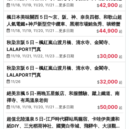
42,900
11/18, 11/19, 11/20, 11/21 ...更多日期
$
起
楓日本美味關西５日〜京、阪、神、奈良四都、和歌山超
人氣電鐵+神戶新型空中纜車、黑潮市場鮪魚秀、啖螃蟹
44,900
11/18, 11/19, 11/20, 11/21 ...更多日期
$
起
秋染京阪５日－楓紅嵐山渡月橋、清水寺、金閣寺、
LALAPORT門真
30,000
11/19, 11/21, 11/22, 11/23 ...更多日期
$
起
秋染京阪６日－楓紅嵐山渡月橋、清水寺、金閣寺、
LALAPORT門真
32,000
11/26
$
起
絕美京楓５日-兩晚五星飯店、和服體驗、蹴上鐵道、南
禪寺、有馬溫泉老街
50,000
11/18, 11/19, 11/20, 11/21 ...更多日期
$
起
超值北陸溫泉５日-江戶時代驛站馬籠宿、卡哇伊美濃和
紙DIY、三光稻荷神社、國寶白帝城、飛騨牛、大須觀音