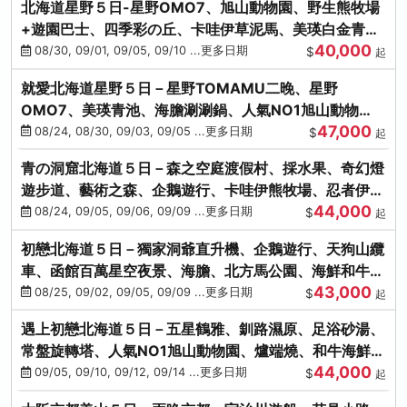
北海道星野５日-星野OMO7、旭山動物園、野生熊牧場
+遊園巴士、四季彩の丘、卡哇伊草泥馬、美瑛白金青
40,000
池、螃蟹吃到飽
08/30, 09/01, 09/05, 09/10 ...更多日期
$
起
就愛北海道星野５日－星野TOMAMU二晚、星野
OMO7、美瑛青池、海膽涮涮鍋、人氣NO1旭山動物
47,000
園、海鮮和牛螃蟹吃到飽
08/24, 08/30, 09/03, 09/05 ...更多日期
$
起
青の洞窟北海道５日－森之空庭渡假村、採水果、奇幻燈
遊步道、藝術之森、企鵝遊行、卡哇伊熊牧場、忍者伊達
44,000
時代村、螃蟹吃到飽
08/24, 09/05, 09/06, 09/09 ...更多日期
$
起
初戀北海道５日－獨家洞爺直升機、企鵝遊行、天狗山纜
車、函館百萬星空夜景、海膽、北方馬公園、海鮮和牛螃
43,000
蟹吃到飽
08/25, 09/02, 09/05, 09/09 ...更多日期
$
起
遇上初戀北海道５日－五星鶴雅、釧路濕原、足浴砂湯、
常盤旋轉塔、人氣NO1旭山動物園、爐端燒、和牛海鮮螃
44,000
蟹吃到飽
09/05, 09/10, 09/12, 09/14 ...更多日期
$
起