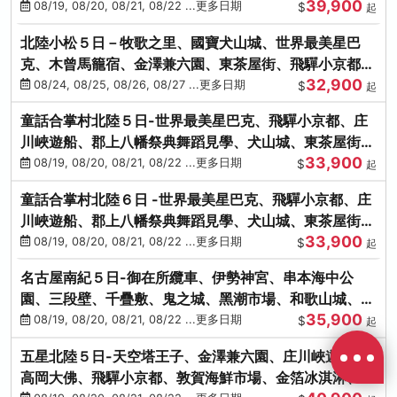
39,900
花之里絢爛花海
08/19, 08/20, 08/21, 08/22 ...更多日期
$
起
北陸小松５日－牧歌之里、國寶犬山城、世界最美星巴
克、木曾馬籠宿、金澤兼六園、東茶屋街、飛驒小京都、
32,900
白川鄉合掌村
08/24, 08/25, 08/26, 08/27 ...更多日期
$
起
童話合掌村北陸５日-世界最美星巴克、飛驒小京都、庄
川峽遊船、郡上八幡祭典舞蹈見學、犬山城、東茶屋街、
33,900
松葉蟹、金箔冰淇淋
08/19, 08/20, 08/21, 08/22 ...更多日期
$
起
童話合掌村北陸６日 -世界最美星巴克、飛驒小京都、庄
川峽遊船、郡上八幡祭典舞蹈見學、犬山城、東茶屋街、
33,900
松葉蟹、金箔冰淇淋
08/19, 08/20, 08/21, 08/22 ...更多日期
$
起
名古屋南紀５日-御在所纜車、伊勢神宮、串本海中公
園、三段壁、千疊敷、鬼之城、黑潮市場、和歌山城、伊
35,900
勢龍蝦溫泉
08/19, 08/20, 08/21, 08/22 ...更多日期
$
起
五星北陸５日-天空塔王子、金澤兼六園、庄川峽遊船、
高岡大佛、飛驒小京都、敦賀海鮮市場、金箔冰淇淋、鰻