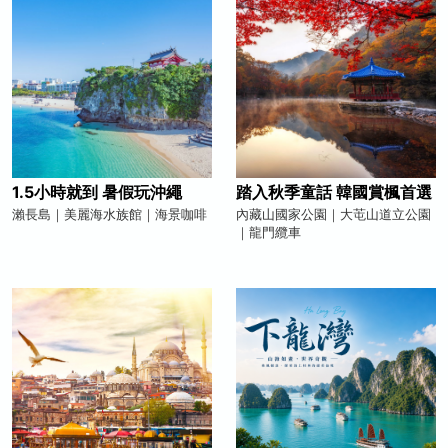
1.5小時就到 暑假玩沖繩
踏入秋季童話 韓國賞楓首選
瀨長島｜美麗海水族館｜海景咖啡
內藏山國家公園｜大芚山道立公園
｜龍門纜車