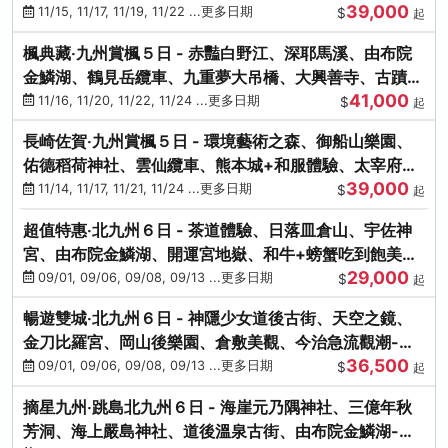
39,000
滿宮、竈門神社
11/15, 11/17, 11/19, 11/22 ...更多日期
$
起
楓典藏‧九州賞楓５日 - 赤豔白野江、深耶馬溪、由布院
金鱗湖、鶴見岳纜車、九重夢大吊橋、大興善寺、古蹟河
41,000
豚+和牛饗宴
11/16, 11/20, 11/22, 11/24 ...更多日期
$
起
長崎佐賀‧九州賞楓５日 - 環境藝術之森、御船山樂園、
佑德稻荷神社、雲仙纜車、熊本城+和服體驗、太宰府天
39,000
滿宮、光明禪寺
11/14, 11/17, 11/21, 11/24 ...更多日期
$
起
超值特惠‧北九州６日 - 茶道體驗、日落皿倉山、宇佐神
宮、由布院金鱗湖、開運宮地嶽、和牛+螃蟹吃到飽美
29,000
饌-台中出發
09/01, 09/06, 09/08, 09/13 ...更多日期
$
起
暢遊雙城‧北九州６日 - 神隱少女道後古街、天空之鏡、
金刀比羅宮、岡山後樂園、倉敷美觀、今治急流觀潮-台
36,500
中出發
09/01, 09/06, 09/08, 09/13 ...更多日期
$
起
摘星九州‧跳島北九州６日 - 海崖元乃隅神社、三億年秋
芳洞、海上嚴島神社、道後溫泉古街、由布院金鱗湖-台