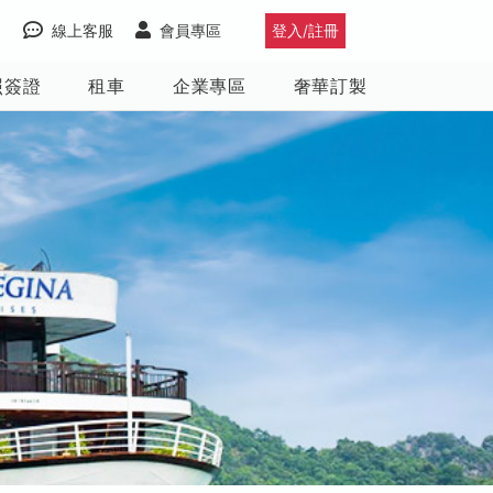
線上客服
會員專區
登入/註冊
照簽證
租車
企業專區
奢華訂製