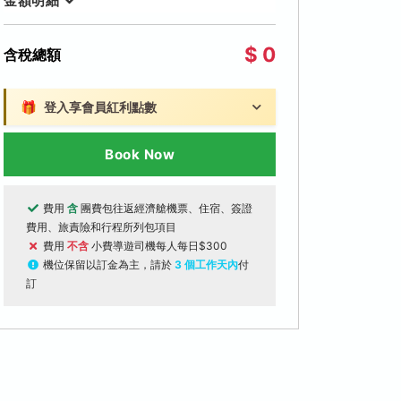
金額明細
$ 0
含稅總額
🎁
登入享會員紅利點數
Book Now
費用
含
團費包往返經濟艙機票、住宿、簽證
費用、旅責險和行程所列包項目
費用
不含
小費導遊司機每人每日$300
機位保留以訂金為主，請於
3 個工作天內
付
訂