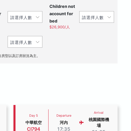
Children not
r
account for
bed
$26,900/人
售房型以及訂房狀況為主。
Arrival
Day 5
Departure
桃園國際機
中華航空
河內
場
CI794
17:35