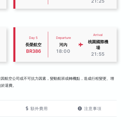
21:25
Arrival
Day 5
Departure
桃園國際機
長榮航空
河內
場
BR386
18:00
21:55
若因航空公司或不可抗力因素，變動航班或轉機點，造成行程變更、增
酌於退費。
額外費用
注意事項