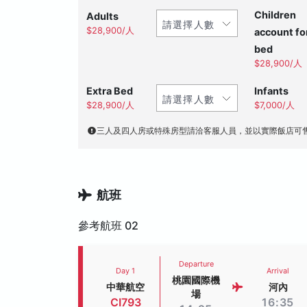
Children
Adults
$28,900/人
account fo
bed
$28,900/人
Extra Bed
Infants
$28,900/人
$7,000/人
三人及四人房或特殊房型請洽客服人員，並以實際飯店可
航班
參考航班 02
Departure
Day 1
Arrival
桃園國際機
中華航空
河內
場
CI793
16:35