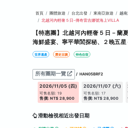
首頁
團體旅遊
台北出發
東南亞旅遊
越南
北越河內輕奢５日-傳奇雷吉娜號海上VILLA
【特惠團】北越河內輕奢５日－蘭
海鮮盛宴、寧平華閭探秘、２晚五星
世界遺產
歷史古蹟
特色住宿
所有團期一覽
/
HAN05BRF2
026/11/02 (一)
2026/11/05 (四)
2026/11/07 (六)
售名額: 17
可售名額: 19
可售名額: 17
價: NT$ 27,900
售價: NT$ 28,900
售價: NT$ 28,900
滑動檢視相近出發日期