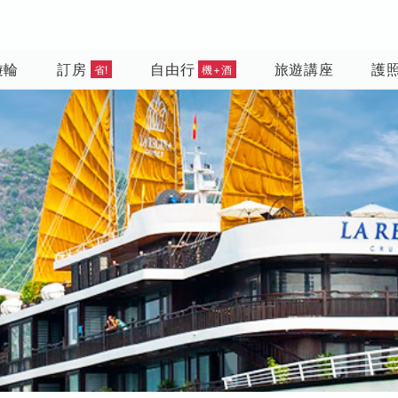
遊輪
訂房
自由行
旅遊講座
護
省!
機+酒