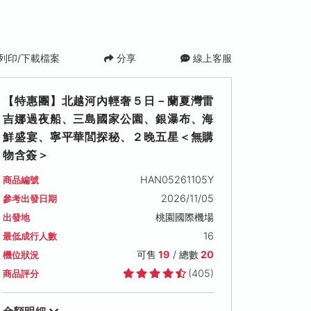
列印/下載檔案
分享
線上客服
【特惠團】北越河內輕奢５日－蘭夏灣雷
吉娜過夜船、三島國家公園、銀瀑布、海
鮮盛宴、寧平華閭探秘、２晚五星＜無購
物含簽＞
HAN05261105Y
商品編號
2026/11/05
參考出發日期
2026/11/14 (六)
2026/11/16 (一)
2026/11/19 (四)
桃園國際機場
出發地
可售名額: 17
可售名額: 6
可售名額: 17
16
最低成行人數
售價: NT$ 28,900
售價: NT$ 27,900
售價: NT$ 28,900
保證出發
可售
19
/ 總數
20
機位狀況
(405)
商品評分