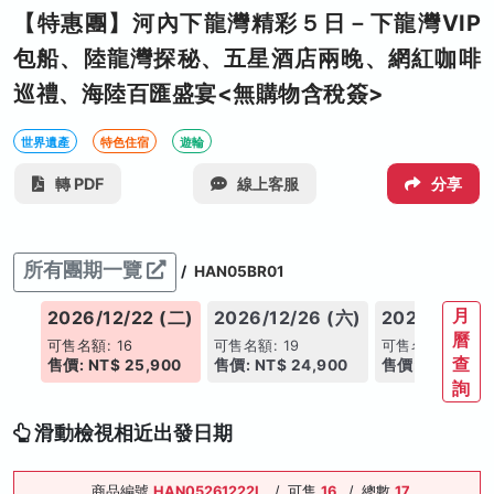
【特惠團】河內下龍灣精彩５日－下龍灣VIP
包船、陸龍灣探秘、五星酒店兩晚、網紅咖啡
巡禮、海陸百匯盛宴<無購物含稅簽>
世界遺產
特色住宿
遊輪
轉 PDF
線上客服
分享
所有團期一覽
/
HAN05BR01
月
(六)
2026/12/22 (二)
2026/12/26 (六)
2027/01/09
曆
可售名額: 16
可售名額: 19
可售名額: 19
查
00
售價: NT$ 25,900
售價: NT$ 24,900
售價: NT$ 24,
詢
滑動檢視相近出發日期
商品編號
HAN05261222L
/
可售
16
/
總數
17