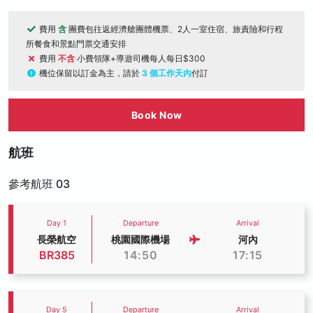
費用
含
團費包往返經濟艙團體機票、2人一室住宿、旅責險和行程
所餐食和景點門票交通安排
費用
不含
小費領隊+導遊司機每人每日$300
機位保留以訂金為主，請於
3 個工作天內
付訂
Book Now
航班
參考航班 03
Day 1
Departure
Arrival
長榮航空
桃園國際機場
河內
BR385
14:50
17:15
Day 5
Departure
Arrival