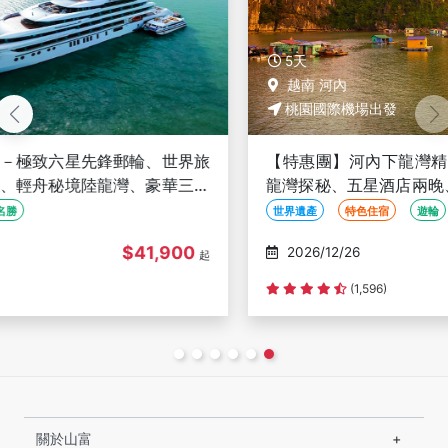
5天
越南 河內
桃園國際機場出發
【特惠團】河內下龍灣精彩５日－下龍灣VIP包船、陸
龍灣探秘、五星酒店兩晚、網紅咖啡巡禮、海陸百匯盛
宴<無購物含稅簽>
世界遺產
特色住宿
遊輪
$24,900
2026/12/26
起
(1,596)
關於山富