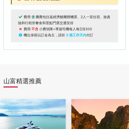
費用
含
團費包往返經濟艙團體機票、2人一室住宿、旅責
險和行程所餐食和景點門票交通安排
費用
不含
小費領隊+導遊司機每人每日$300
機位保留以訂金為主，請於
3 個工作天內
付訂
山富精選推薦