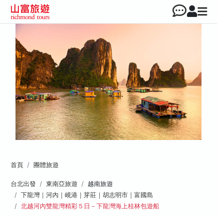
首頁
團體旅遊
台北出發
東南亞旅遊
越南旅遊
下龍灣｜河內｜峴港｜芽莊｜胡志明市｜富國島
北越河內雙龍灣精彩５日－下龍灣海上桂林包遊船