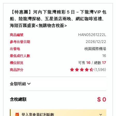
【特惠團】河內下龍灣精彩５日－下龍灣VIP包
船、陸龍灣探秘、五星酒店兩晚、網紅咖啡巡禮、
海陸百匯盛宴<無購物含稅簽>
HAN05261222L
商品編號
2026/12/22
參考出發日期
桃園國際機場
出發地
16
最低成行人數
可售
16
/ 總數
17
機位狀況
(1,596)
商品評分
金額明細
$ 0
含稅總額
🎁
登入享會員紅利點數