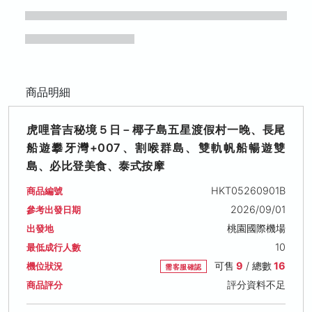
商品明細
虎哩普吉秘境５日－椰子島五星渡假村一晚、長尾
船遊攀牙灣+007、割喉群島、雙軌帆船暢遊雙
島、必比登美食、泰式按摩
HKT05260901B
商品編號
2026/09/01
參考出發日期
桃園國際機場
出發地
10
最低成行人數
可售
9
/ 總數
16
機位狀況
需客服確認
評分資料不足
商品評分