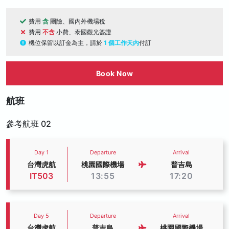
費用
含
團險、國內外機場稅
費用
不含
小費、泰國觀光簽證
機位保留以訂金為主，請於
1 個工作天內
付訂
Book Now
航班
參考航班 02
Day 1
Departure
Arrival
台灣虎航
桃園國際機場
普吉島
IT503
13:55
17:20
Day 5
Departure
Arrival
台灣虎航
普吉島
桃園國際機場