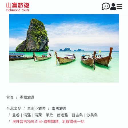
首頁
團體旅遊
台北出發
東南亞旅遊
泰國旅遊
曼谷｜清邁｜清萊｜華欣｜芭達雅｜普吉島｜沙美島
虎哩普吉秘境５日-聯營團體、乳膠購物一站