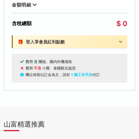
金額明細
$ 0
含稅總額
🎁
登入享會員紅利點數
費用
含
團險、國內外機場稅
費用
不含
小費、泰國觀光簽證
機位保留以訂金為主，請於
1 個工作天內
付訂
山富精選推薦