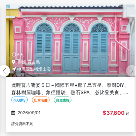
5天
泰國 普吉島
桃園國際機場出發
虎哩普吉饗宴５日－國際五星+椰子島五星、泰廚DIY、
森林樹屋咖啡、象徑體驗、熱石SPA、必比登美食、６
人成行、無購物
6人成行
山水名勝
自然生態
$37,800
2026/09/01
起
評分資料不足