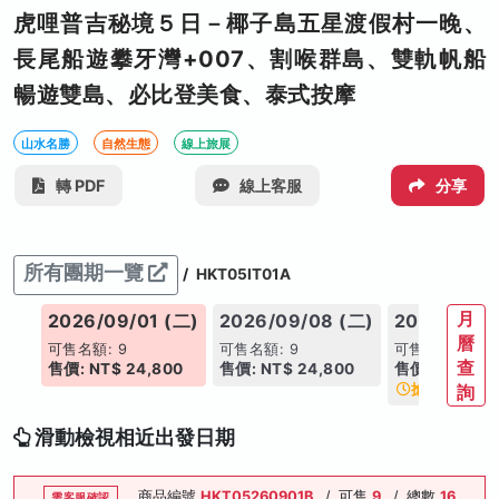
虎哩普吉秘境５日－椰子島五星渡假村一晚、
長尾船遊攀牙灣+007、割喉群島、雙軌帆船
暢遊雙島、必比登美食、泰式按摩
山水名勝
自然生態
線上旅展
轉 PDF
線上客服
分享
所有團期一覽
/
HKT05IT01A
月
2026/09/01 (二)
2026/09/08 (二)
2026/09/1
曆
可售名額: 9
可售名額: 9
可售名額: 3
查
售價: NT$ 24,800
售價: NT$ 24,800
售價: NT$ 24
搶手日期
詢
滑動檢視相近出發日期
商品編號
HKT05260901B
/
可售
9
/
總數
16
需客服確認