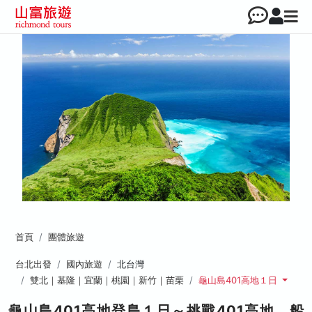
首頁
團體旅遊
台北出發
國內旅遊
北台灣
雙北｜基隆｜宜蘭｜桃園｜新竹｜苗栗
龜山島401高地１日
龜山島401高地登島１日～挑戰401高地、船