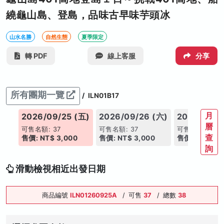
繞龜山島、登島，品味古早味芋頭冰
山水名勝
自然生態
夏季限定
轉 PDF
線上客服
分享
所有團期一覽
/
ILN01B17
月
(日)
2026/09/25 (五)
2026/09/26 (六)
2026/09/2
曆
可售名額: 37
可售名額: 37
可售名額: 37
查
售價: NT$ 3,000
售價: NT$ 3,000
售價: NT$ 3,
詢
滑動檢視相近出發日期
商品編號
ILN01260925A
/
可售
37
/
總數
38