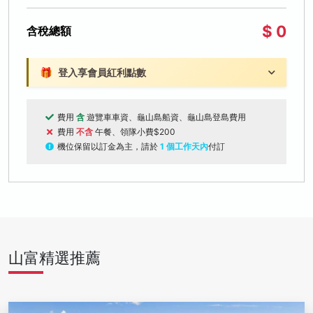
$ 0
含稅總額
🎁
登入享會員紅利點數
費用
含
遊覽車車資、龜山島船資、龜山島登島費用
費用
不含
午餐、領隊小費$200
機位保留以訂金為主，請於
1 個工作天內
付訂
山富精選推薦