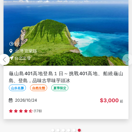
1天
台灣 基隆市
永續旅遊～基隆嶼三合一(登島、登塔、繞島)、和平島
地質公園阿拉寶灣秘境導覽１日
綠色旅遊
遊船
自然生態
$2,300
2026/09/25
起
評分資料不足