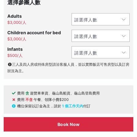
選擇參團人數
Adults
$3,000/人
Children account for bed
$3,000/人
Infants
$500/人
三人及四人房或特殊房型請洽客服人員，並以實際飯店可售房型以及訂房
狀況為主。
費用
含
遊覽車車資、龜山島船資、龜山島登島費用
費用
不含
午餐、領隊小費$200
機位保留以訂金為主，請於
1 個工作天內
付訂
Book Now