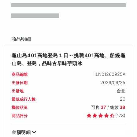
商品明細
龜山島401高地登島１日～挑戰401高地、船繞龜
山島、登島，品味古早味芋頭冰
ILN01260925A
商品編號
2026/09/25
出發日期
台北
出發地
20
最低成行人數
可售
37
/ 總數
38
機位狀況
(178)
商品評分
金額明細