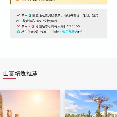
費用
含
團體往返經濟艙機票、兩地機場稅、住宿、觀光
稅、旅責險和行程所列包項目
費用
不含
導遊領隊小費每人每日NTD300
機位保留以訂金為主，請於
1 個工作天內
付訂
山富精選推薦