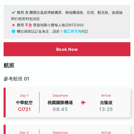
費用
含
團體往返經濟艙機票、兩地機場稅、住宿、觀光稅、旅責險
和行程所列包項目
費用
不含
導遊領隊小費每人每日NTD300
機位保留以訂金為主，請於
1 個工作天內
付訂
Book Now
航班
參考航班 01
Day 1
Departure
Arrival
中華航空
桃園國際機場
吉隆坡
CI721
08:45
13:25
Day 5
Departure
Arrival