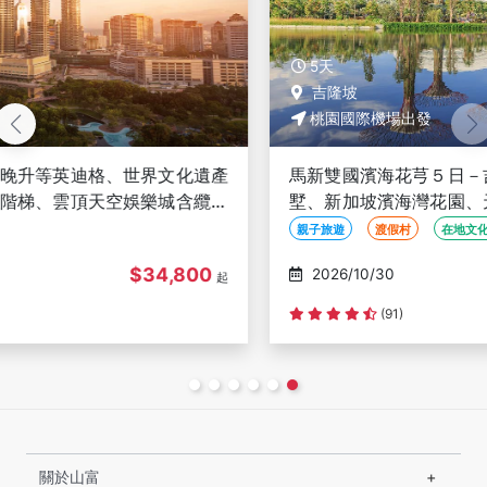
5天
吉隆坡
桃園國際機場出發
馬新雙國濱海花芎５日－吉隆坡大紅花海上獨棟泳池別
墅、新加坡濱海灣花園、天空樹、雲霧林＋花芎秘境、
聖淘沙、金沙娛樂城
親子旅遊
渡假村
在地文化體驗
$35,800
2026/10/30
起
(91)
關於山富