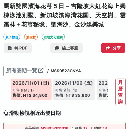
馬新雙國濱海花芎５日－吉隆坡大紅花海上獨
棟泳池別墅、新加坡濱海灣花園、天空樹、雲
霧林＋花芎秘境、聖淘沙、金沙娛樂城
親子旅遊
渡假村
在地文化體驗
轉 PDF
線上客服
分享
所有團期一覽
/
MSS0523CNYA
月
(五)
2026/11/01 (日)
2026/11/06 (五)
2026/11/09 
曆
可售名額: 17
可售名額: 19
可售名額: 17
查
00
售價: NT$ 34,800
售價: NT$ 35,800
售價: NT$ 34,8
詢
滑動檢視相近出發日期
商品編號
MSS05261101B
/
可售
17
/
總數
18