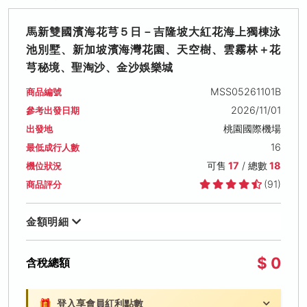
馬新雙國濱海花芎５日－吉隆坡大紅花海上獨棟泳
池別墅、新加坡濱海灣花園、天空樹、雲霧林＋花
芎秘境、聖淘沙、金沙娛樂城
MSS05261101B
商品編號
2026/11/01
參考出發日期
桃園國際機場
出發地
16
最低成行人數
可售
17
/ 總數
18
機位狀況
(91)
商品評分
金額明細
$ 0
含稅總額
🎁
登入享會員紅利點數