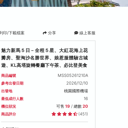
列印/下載檔案
分享
線上客服
魅力新馬５日－全程５星、大紅花海上花
瓣房、聖淘沙名勝世界、娘惹服體驗古城
遊、KL高塔旋轉餐廳下午茶、必比登美食
MSS05261210A
商品編號
2026/12/10
參考出發日期
桃園國際機場
出發地
2027/01/03 (日)
2027/01/17 (日)
2027/01/31 (日
16
最低成行人數
可售名額: 19
可售名額: 19
可售名額: 19
售價: NT$ 42,800
售價: NT$ 42,800
售價: NT$ 43,800
可售
19
/ 總數
20
機位狀況
(451)
商品評分