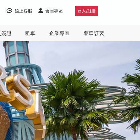
線上客服
會員專區
登入/註冊
照簽證
租車
企業專區
奢華訂製