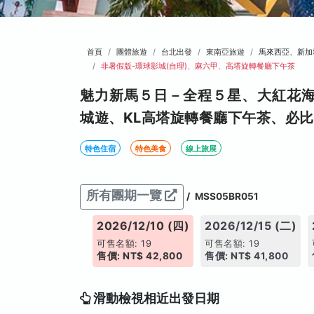
首頁
團體旅遊
台北出發
東南亞旅遊
馬來西亞、新加
非暑假版-環球影城(自理)、麻六甲、高塔旋轉餐廳下午茶
魅力新馬５日－全程５星、大紅花
城遊、KL高塔旋轉餐廳下午茶、必
特色住宿
特色美食
線上旅展
所有團期一覽
/
MSS05BR051
026/12/06 (日)
2026/12/10 (四)
2026/12/15 (二)
售名額: 19
可售名額: 19
可售名額: 19
: NT$ 42,800
售價: NT$ 42,800
售價: NT$ 41,800
滑動檢視相近出發日期