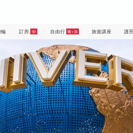
遊輪
訂房
自由行
旅遊講座
護
省!
機+酒