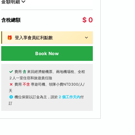
金額明細
$ 0
含稅總額
🎁
登入享會員紅利點數
Book Now
費用
含
來回經濟艙機票、兩地機場稅、全程
２人一室住宿和旅遊責任險
費用
不含
導遊司機、領隊小費NTD300/人/
天
機位保留以訂金為主，請於
2 個工作天內
付
訂