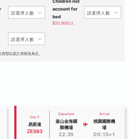
Children not
r
account for
bed
$20,900/人
售房型以及訂房狀況為主。
Departure
Arrival
Day 5
釜山金海國
桃園國際機
易斯達
際機場
場
ZE983
22:35
00:15+1