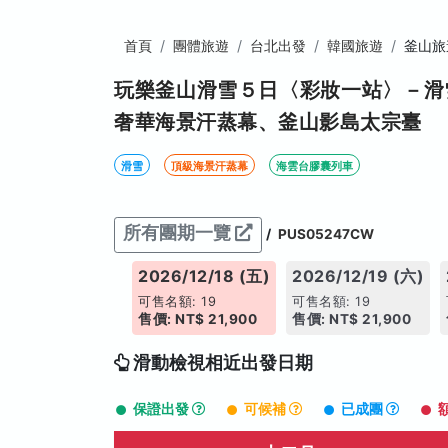
首頁
團體旅遊
台北出發
韓國旅遊
釜山旅
玩樂釜山滑雪５日〈彩妝一站〉－滑
奢華海景汗蒸幕、釜山影島太宗臺
滑雪
頂級海景汗蒸幕
海雲台膠囊列車
所有團期一覽
/
PUS05247CW
026/12/17 (四)
2026/12/18 (五)
2026/12/19 (六)
售名額: 19
可售名額: 19
可售名額: 19
價: NT$ 21,900
售價: NT$ 21,900
售價: NT$ 21,900
滑動檢視相近出發日期
保證出發
可候補
已成團