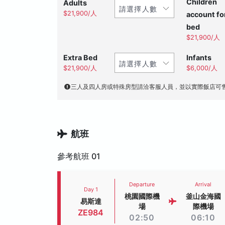
Children
Adults
$21,900/人
account fo
bed
$21,900/人
Extra Bed
Infants
$21,900/人
$6,000/人
三人及四人房或特殊房型請洽客服人員，並以實際飯店可
航班
參考航班 01
Departure
Arrival
Day 1
桃園國際機
釜山金海國
易斯達
場
際機場
ZE984
02:50
06:10