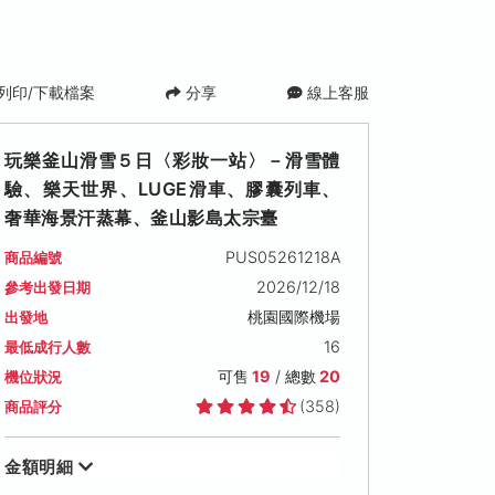
列印/下載檔案
分享
線上客服
玩樂釜山滑雪５日〈彩妝一站〉－滑雪體
驗、樂天世界、LUGE滑車、膠囊列車、
奢華海景汗蒸幕、釜山影島太宗臺
PUS05261218A
商品編號
2026/12/18
參考出發日期
2026/12/23 (三)
2026/12/24 (四)
2026/12/25 (
桃園國際機場
出發地
可售名額: 19
可售名額: 19
可售名額: 19
16
最低成行人數
售價: NT$ 24,900
售價: NT$ 24,900
售價: NT$ 24,90
可售
19
/ 總數
20
機位狀況
(358)
商品評分
金額明細