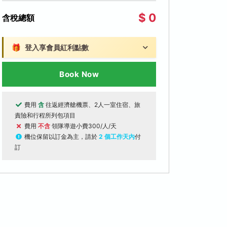
$ 0
含稅總額
🎁
登入享會員紅利點數
Book Now
費用
含
往返經濟艙機票、2人一室住宿、旅
責險和行程所列包項目
費用
不含
領隊導遊小費300/人/天
機位保留以訂金為主，請於
2 個工作天內
付
訂