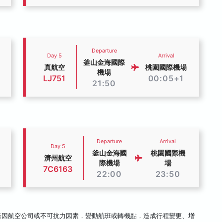
Departure
Day 5
Arrival
釜山金海國際
真航空
桃園國際機場
機場
LJ751
00:05+1
21:50
Departure
Arrival
Day 5
釜山金海國
桃園國際機
濟州航空
際機場
場
7C6163
22:00
23:50
若因航空公司或不可抗力因素，變動航班或轉機點，造成行程變更、增