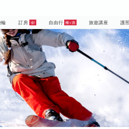
遊輪
訂房
自由行
旅遊講座
護
省!
機+酒