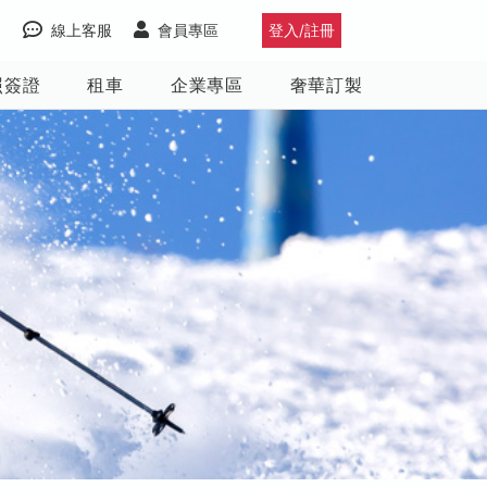
線上客服
會員專區
登入/註冊
照簽證
租車
企業專區
奢華訂製