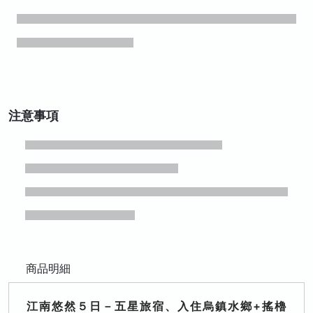
注意事項
商品明細
江南悠然５日－五星旅宿、入住烏鎮水鄉+搖櫓