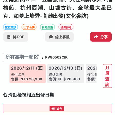
櫓船、杭州西湖、山塘古街、全球最大星巴
克、如夢上塘秀-高雄出發(文化參訪)
歷史古蹟
山水名勝
自然生態
僅供參考
轉 PDF
線上客服
分享
所有團期一覽
/
PVG0502CIK
月
(日)
2026/12/11 (五)
2026/12/13 (日)
2026/12/20 
曆
僅供參考
僅供參考
僅供參考
查
00
售價: NT$ 28,900
售價: NT$ 28,900
售價: NT$ 28,9
詢
滑動檢視相近出發日期
僅供參考