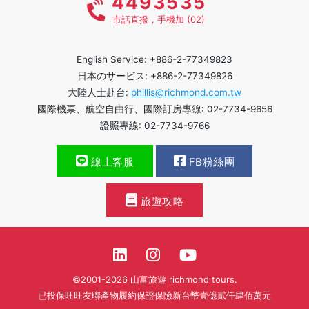
4493535
市話直撥，手機加 (02)
English Service: +886-2-77349823
日本のサービス: +886-2-77349826
大陸人士赴台:
phillis@richmond.com.tw
國際機票、航空自由行、國際訂房專線: 02-7734-9656
證照專線: 02-7734-9766
線上客服
FB粉絲團
旅遊攻略
©2001-2026 山富旅遊 richmond tours.
已投保旺旺友聯產物履約保證保險新台幣壹億貳仟肆佰萬元