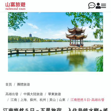
首頁
團體旅遊
高雄出發
中國大陸旅遊
華東旅遊
江南｜上海、蘇州、杭州｜黃山｜山東
江南悠然５日-高雄出發
江南悠然５日－五星旅宿、入住烏鎮水鄉+搖