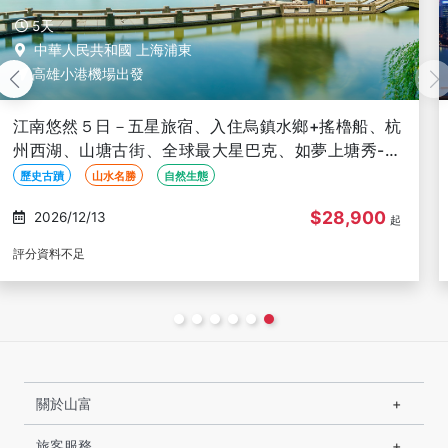
6天
中華人民共和國 上海浦東
高雄小港機場出發
江南潮時尚６日~濮院古鎮、拈花灣、杭州西湖遊船、
廣富林水下博物館、泰晤士小鎮、清明橋、岳家大院-
高雄出發(文化參訪)
世界遺產
歷史古蹟
山水名勝
$30,500
2026/12/10
起
評分資料不足
關於山富
旅客服務