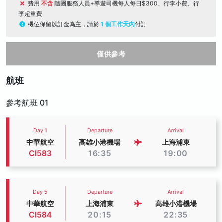
費用
不含
隨團服務人員+導遊司機每人每日$300、行李小費、行
李超重費
機位保留以訂金為主，請於
1 個工作天內
付訂
僅供參考
航班
參考航班 01
Day 1
Departure
Arrival
中華航空
高雄小港機場
上海浦東
CI583
16:35
19:00
Day 5
Departure
Arrival
中華航空
上海浦東
高雄小港機場
CI584
20:15
22:35