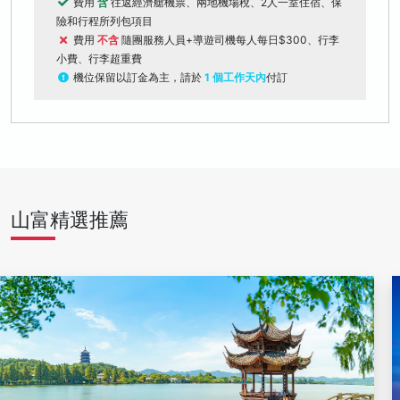
費用
含
往返經濟艙機票、兩地機場稅、2人一室住宿、保
險和行程所列包項目
費用
不含
隨團服務人員+導遊司機每人每日$300、行李
小費、行李超重費
機位保留以訂金為主，請於
1 個工作天內
付訂
山富精選推薦