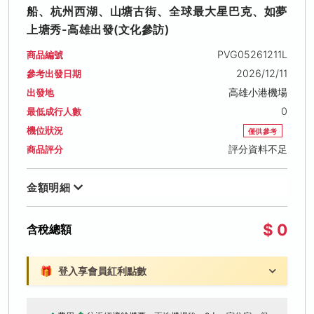
船、杭州西湖、山塘古街、全球最大星巴克、如夢
上塘秀-高雄出發(文化參訪)
PVG05261211L
商品編號
2026/12/11
參考出發日期
高雄小港機場
出發地
0
最低成行人數
機位狀況
僅供參考
評分資料不足
商品評分
金額明細
$ 0
含稅總額
🎁
登入享會員紅利點數