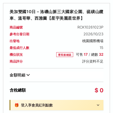
美加雙國10日－洛磯山脈三大國家公園、硫磺山纜
車、溫哥華、西雅圖【星宇美麗星世界】
RCK10261023P
商品編號
2026/10/23
參考出發日期
桃園國際機場
出發地
15
最低成行人數
可售
17
/ 總數
32
機位狀況
需客服確認
評分資料不足
商品評分
金額明細
$ 0
含稅總額
🎁
登入享會員紅利點數