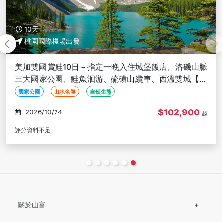
10天
桃園國際機場出發
美加雙國賞鮭10日－指定一晚入住城堡飯店、洛磯山脈
三大國家公園、鮭魚洄游、硫磺山纜車、西溫雙城【長
榮玩美加族】
國家公園
山水名勝
自然生態
$102,900
2026/10/24
起
評分資料不足
關於山富