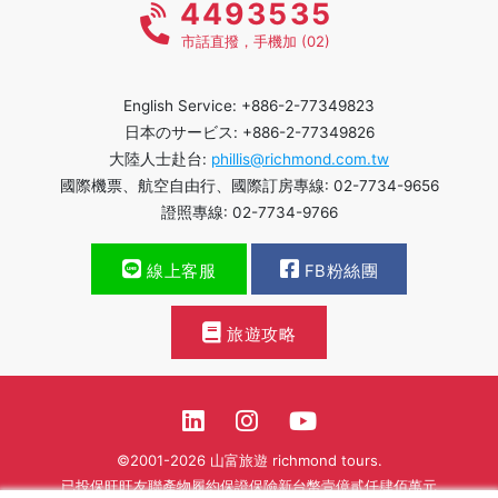
4493535
市話直撥，手機加 (02)
English Service: +886-2-77349823
日本のサービス: +886-2-77349826
大陸人士赴台:
phillis@richmond.com.tw
國際機票、航空自由行、國際訂房專線: 02-7734-9656
證照專線: 02-7734-9766
線上客服
FB粉絲團
旅遊攻略
©2001-2026 山富旅遊 richmond tours.
已投保旺旺友聯產物履約保證保險新台幣壹億貳仟肆佰萬元