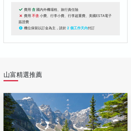
費用
含
國內外機場稅、旅行責任險
費用
不含
小費、行李小費、行李超重費、美國ESTA電子
簽證費
機位保留以訂金為主，請於
2 個工作天內
付訂
山富精選推薦