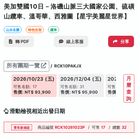
美加雙國10日－洛磯山脈三大國家公園、硫磺
山纜車、溫哥華、西雅圖【星宇美麗星世界】
山水名勝
特色住宿
纜車
轉 PDF
線上客服
分享
所有團期一覽
/
RCK10PAKJX
月
(五)
2026/10/23 (五)
2026/12/04 (五)
2027/01/22
曆
可售名額: 17
可售名額: 31
可售名額: 31
查
00
售價: NT$ 93,900
售價: NT$ 95,900
售價: NT$ 97,
詢
滑動檢視相近出發日期
商品編號
RCK10261023P
/
可售
17
/
總數
32
需客服確認