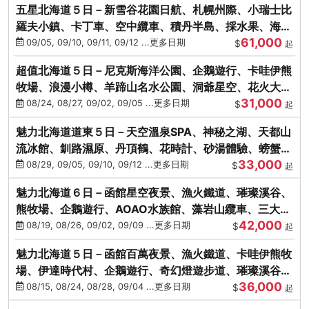
五星北海道５日－新雪谷花園日航、札幌州際、小瑞士比
羅夫小鎮、卡丁車、空中纜車、積丹半島、採水果、海鮮
61,000
和牛螃蟹放題
09/05, 09/10, 09/11, 09/12 ...更多日期
$
起
超值北海道５日－尼克斯海洋公園、企鵝遊行、卡哇伊熊
牧場、浪漫小樽、羊蹄山名水公園、洞爺星空、花火大
31,000
會、螃蟹懷石料理
08/24, 08/27, 09/02, 09/05 ...更多日期
$
起
魅力北海道道東５日－天空溫泉SPA、神秘之湖、天都山
流冰館、釧路濕原、丹頂鶴、花時計、砂湯體驗、螃蟹吃
33,000
到飽
08/29, 09/05, 09/10, 09/12 ...更多日期
$
起
魅力北海道６日－函館星空夜景、漁火鐵道、璀璨溪谷、
熊牧場、企鵝遊行、AOAO水族館、藻岩山纜車、三大螃
42,000
蟹吃到飽
08/19, 08/26, 09/02, 09/09 ...更多日期
$
起
魅力北海道５日－函館百萬夜景、漁火鐵道、卡哇伊熊牧
場、伊達時代村、企鵝遊行、奇幻燈遊步道、璀璨溪谷、
36,000
人氣NO1小丑漢堡
08/15, 08/24, 08/28, 09/04 ...更多日期
$
起