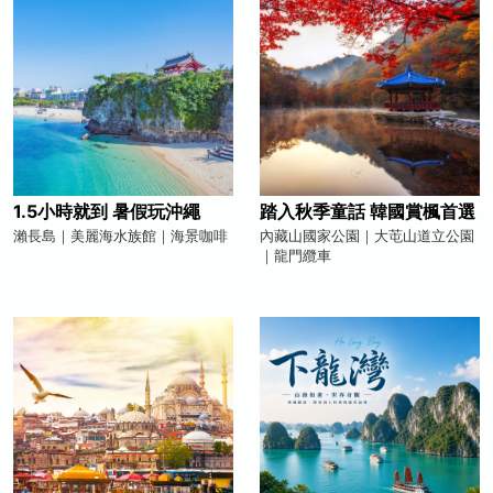
1.5小時就到 暑假玩沖繩
踏入秋季童話 韓國賞楓首選
瀨長島｜美麗海水族館｜海景咖啡
內藏山國家公園｜大芚山道立公園
｜龍門纜車