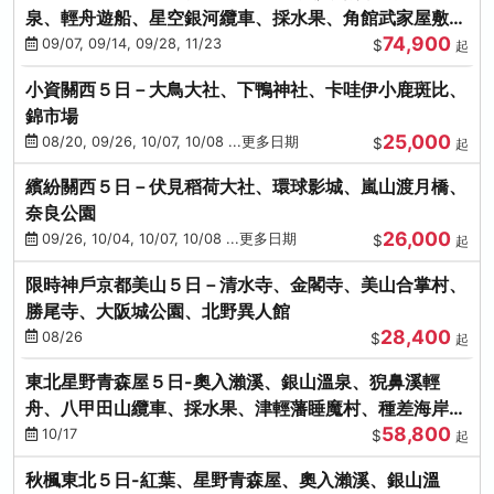
泉、輕舟遊船、星空銀河纜車、採水果、角館武家屋敷
74,900
(不進免稅店)(仙/青)
09/07, 09/14, 09/28, 11/23
$
起
小資關西５日－大鳥大社、下鴨神社、卡哇伊小鹿斑比、
錦市場
25,000
08/20, 09/26, 10/07, 10/08 ...更多日期
$
起
繽紛關西５日－伏見稻荷大社、環球影城、嵐山渡月橋、
奈良公園
26,000
09/26, 10/04, 10/07, 10/08 ...更多日期
$
起
限時神戶京都美山５日－清水寺、金閣寺、美山合掌村、
勝尾寺、大阪城公園、北野異人館
28,400
08/26
$
起
東北星野青森屋５日-奧入瀨溪、銀山溫泉、猊鼻溪輕
舟、八甲田山纜車、採水果、津輕藩睡魔村、種差海岸
58,800
(不進免稅店)
10/17
$
起
秋楓東北５日-紅葉、星野青森屋、奧入瀨溪、銀山溫