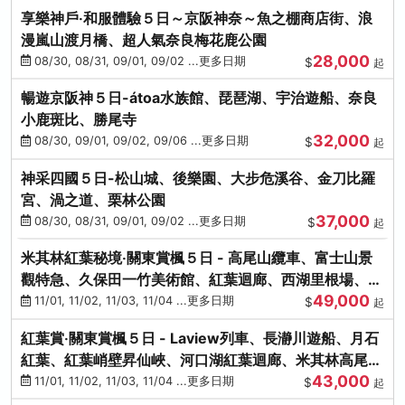
享樂神戶‧和服體驗５日～京阪神奈～魚之棚商店街、浪
漫嵐山渡月橋、超人氣奈良梅花鹿公園
28,000
08/30, 08/31, 09/01, 09/02 ...更多日期
$
起
暢遊京阪神５日-átoa水族館、琵琶湖、宇治遊船、奈良
小鹿斑比、勝尾寺
32,000
08/30, 09/01, 09/02, 09/06 ...更多日期
$
起
神采四國５日-松山城、後樂園、大步危溪谷、金刀比羅
宮、渦之道、栗林公園
37,000
08/30, 08/31, 09/01, 09/02 ...更多日期
$
起
米其林紅葉秘境‧關東賞楓５日 - 高尾山纜車、富士山景
觀特急、久保田一竹美術館、紅葉迴廊、西湖里根場、銀
49,000
杏大道
11/01, 11/02, 11/03, 11/04 ...更多日期
$
起
紅葉賞‧關東賞楓５日 - Laview列車、長瀞川遊船、月石
紅葉、紅葉峭壁昇仙峽、河口湖紅葉迴廊、米其林高尾
43,000
山、海鮮盛宴
11/01, 11/02, 11/03, 11/04 ...更多日期
$
起