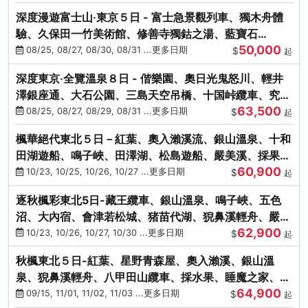
深度漫遊富士山‧東京５日 - 富士急景觀列車、獨木舟體
驗、久保田一竹美術館、修善寺獨鈷之湯、藍寶石
50,000
SAPHIR踴子號
08/25, 08/27, 08/30, 08/31 ...更多日期
$
起
深度東京‧全覽溫泉８日 - 偕樂園、奧日光鬼怒川、輕井
澤銀座通、大石公園、三島天空吊橋、十国峠纜車、究極
63,500
海鮮食べ放題
08/25, 08/27, 08/29, 08/31 ...更多日期
$
起
楓華絕代東北５日－紅葉、奧入瀨溪流、銀山溫泉、十和
田湖遊船、鳴子峽、田澤湖、松島遊船、嚴美溪、採果烤
60,900
牡蠣
10/23, 10/25, 10/26, 10/27 ...更多日期
$
起
逐秋楓彩東北5日-藏王纜車、銀山溫泉、鳴子峽、五色
沼、大內宿、會津若松城、猪苗代湖、猊鼻溪輕舟、嚴美
62,900
溪、松島海灣遊船
10/23, 10/26, 10/27, 10/30 ...更多日期
$
起
秋楓東北５日-紅葉、星野青森屋、奧入瀨溪、銀山溫
泉、猊鼻溪輕舟、八甲田山纜車、採水果、睡魔之家、法
64,900
式料理(不進免稅店)
09/15, 11/01, 11/02, 11/03 ...更多日期
$
起