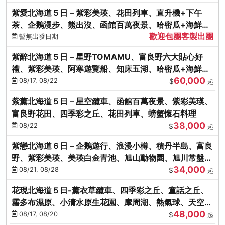
紫愛北海道５日－紫彩美瑛、花田列車、直升機+下午
茶、企鵝漫步、熊出沒、函館百萬夜景、哈密瓜+海鮮和
歡迎包團客製出團
牛八大螃蟹吃到飽
暫無出發日期
紫醉北海道５日－星野TOMAMU、富良野六大貼心好
禮、紫彩美瑛、阿寒遊覽船、知床五湖、哈密瓜+海鮮和
60,000
牛螃蟹吃到飽
08/17, 08/22
$
起
紫薰北海道５日－星空纜車、函館百萬夜景、紫彩美瑛、
富良野花田、四季彩之丘、花田列車、螃蟹懷石料理
38,000
08/22
$
起
紫戀北海道６日－企鵝遊行、浪漫小樽、積丹半島、富良
野、紫彩美瑛、美瑛白金青池、旭山動物園、旭川常盤旋
34,000
轉塔
08/21, 08/28
$
起
花現北海道５日-薰衣草纜車、四季彩之丘、童話之丘、
霧多布濕原、小清水原生花園、摩周湖、熱氣球、天空溫
48,000
泉SPA、螃蟹吃到飽
08/17, 08/20
$
起