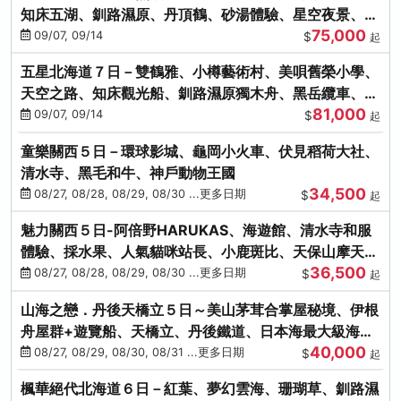
知床五湖、釧路濕原、丹頂鶴、砂湯體驗、星空夜景、洞
75,000
爺花火、螃蟹懷石料理
09/07, 09/14
$
起
五星北海道７日－雙鶴雅、小樽藝術村、美唄舊榮小學、
天空之路、知床觀光船、釧路濕原獨木舟、黑岳纜車、流
81,000
冰硝子館DIY玻璃杯
09/07, 09/14
$
起
童樂關西５日－環球影城、龜岡小火車、伏見稻荷大社、
清水寺、黑毛和牛、神戶動物王國
34,500
08/27, 08/28, 08/29, 08/30 ...更多日期
$
起
魅力關西５日-阿倍野HARUKAS、海遊館、清水寺和服
體驗、採水果、人氣貓咪站長、小鹿斑比、天保山摩天
36,500
輪、水上巴士
08/27, 08/28, 08/29, 08/30 ...更多日期
$
起
山海之戀．丹後天橋立５日～美山茅茸合掌屋秘境、伊根
舟屋群+遊覽船、天橋立、丹後鐵道、日本海最大級海鮮
40,000
市場
08/27, 08/29, 08/30, 08/31 ...更多日期
$
起
楓華絕代北海道６日－紅葉、夢幻雲海、珊瑚草、釧路濕