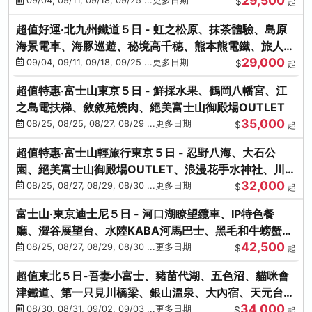
29,500
本熊-台中出發
09/04, 09/11, 09/18, 09/25 ...更多日期
$
起
超值好運‧北九州鐵道５日 - 虹之松原、抹茶體驗、島原
海景電車、海豚巡遊、秘境高千穗、熊本熊電鐵、旅人觀
29,000
光列車-台中出發
09/04, 09/11, 09/18, 09/25 ...更多日期
$
起
超值特惠‧富士山東京５日 - 鮮採水果、鶴岡八幡宮、江
之島電扶梯、敘敘苑燒肉、絕美富士山御殿場OUTLET
35,000
08/25, 08/25, 08/27, 08/29 ...更多日期
$
起
超值特惠‧富士山輕旅行東京５日 - 忍野八海、大石公
園、絕美富士山御殿場OUTLET、浪漫花手水神社、川越
32,000
小江戶
08/25, 08/27, 08/29, 08/30 ...更多日期
$
起
富士山‧東京迪士尼５日 - 河口湖瞭望纜車、IP特色餐
廳、澀谷展望台、水陸KABA河馬巴士、黑毛和牛螃蟹美
42,500
饌、季節採果
08/25, 08/27, 08/29, 08/30 ...更多日期
$
起
超值東北５日-吾妻小富士、豬苗代湖、五色沼、貓咪會
津鐵道、第一只見川橋梁、銀山溫泉、大內宿、天元台高
34,000
原纜車
08/30, 08/31, 09/02, 09/03 ...更多日期
$
起