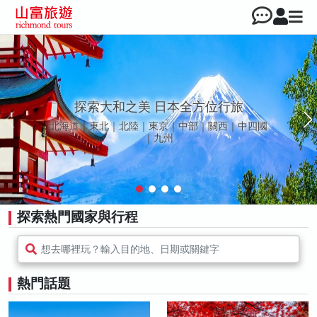
探索大和之美 日本全方位行旅
北海道｜東北｜北陸｜東京｜中部｜關西｜中四國
｜九州
探索熱門國家與行程
想去哪裡玩？輸入目的地、日期或關鍵字
熱門話題