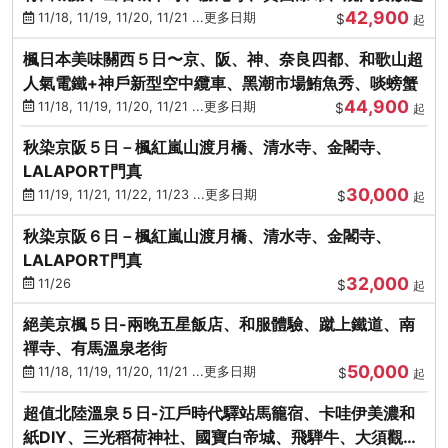
42,900
11/18, 11/19, 11/20, 11/21 ...更多日期
$
起
楓日本美味關西５日〜京、阪、神、奈良四都、和歌山超
人氣電鐵+神戶新型空中纜車、黑潮市場鮪魚秀、啖螃蟹
44,900
11/18, 11/19, 11/20, 11/21 ...更多日期
$
起
秋染京阪５日－楓紅嵐山渡月橋、清水寺、金閣寺、
LALAPORT門真
30,000
11/19, 11/21, 11/22, 11/23 ...更多日期
$
起
秋染京阪６日－楓紅嵐山渡月橋、清水寺、金閣寺、
LALAPORT門真
32,000
11/26
$
起
絕美京楓５日-兩晚五星飯店、和服體驗、蹴上鐵道、南
禪寺、有馬溫泉老街
50,000
11/18, 11/19, 11/20, 11/21 ...更多日期
$
起
超值北陸溫泉５日-江戶時代驛站馬籠宿、卡哇伊美濃和
紙DIY、三光稻荷神社、國寶白帝城、飛騨牛、大須觀音