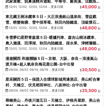
武家屋敷、猊鼻溪輕舟遊船、中尊寺、嚴美溪、活鮑魚
45,000
燒、烤牡蠣、握壽司體驗
12/01, 12/02, 12/03, 12/04 ...更多日期
$
起
東北藏王樹冰纜車５日－大正浪漫銀山溫泉街、雪盆戲
雪、螃蟹御膳、雪中採草莓、秋田內陸鐵道、頂級懷石料
46,600
理、松島遊船
12/01, 12/02, 12/03, 12/04 ...更多日期
$
起
冬雪夢幻星野青森屋５日-暖爐列車、森吉山樹冰纜車、
奧入瀨溪、田澤湖、秋田內陸鐵道、採水果、津輕藩睡魔
48,000
村(不進免稅店)
12/01, 12/02, 12/03, 12/04 ...更多日期
$
起
漫遊關西‧和服體驗５日～京都、大阪、奈良～浪漫嵐山
渡月橋+超人氣奈良梅花鹿公園-台中出發
30,500
09/04, 09/07, 09/14, 09/19 ...更多日期
$
起
星采關西５日～保證入住環球影城周邊酒店、美山町合掌
村、天橋立、伏見稻荷神社、八坂神社-台中出發
35,500
09/04, 09/07, 09/14, 09/19 ...更多日期
$
起
尋幽美山．丹後川遊五日－天橋立、伊根舟屋群、美山合
掌村、清水寺、東大寺、伏見稻荷大社-台中出發