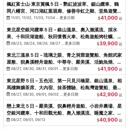
楓紅富士山‧東京賞楓５日 - 艷紅波波草、鋸山纜車、鶴
岡八幡宮、河口湖紅葉迴廊、修善寺虹之鄉、堂島遊覽
41,000
船、熱海梅園
11/01, 11/02, 11/03, 11/04 ...更多日期
$
起
東北星空銀河纜車５日－銀山溫泉、奧入瀨溪流、採水
果、十和田湖遊船、秋田懷舊火車、松島遊船烤牡蠣、嚴
39,900
美溪、螃蟹本家
08/23, 08/24, 08/26, 08/27 ...更多日期
$
起
東北三溫泉５日－琉璃之眼、青之洞窟遊覽船、角館武家
屋敷、猊鼻溪輕舟遊船、中尊寺、嚴美溪、活鮑魚燒、烤
41,900
牡蠣、握壽司體驗
08/27, 08/30, 08/31, 09/01 ...更多日期
$
起
東北星野５日－五色沼、第一只見川橋梁、銀山溫泉、相
馬樓舞孃茶席、大內宿、抹茶體驗、松島灣遊覽船、最上
42,900
川輕舟、螃蟹御膳
08/27, 08/30, 09/01, 09/02 ...更多日期
$
起
戀上東北５日－嚴美溪、猊鼻輕舟遊船、小岩井農場、星
空銀河纜車、十和田觀光船、奧入瀨溪流、睡魔之家、朱
40,900
紅社殿（仙台／青森）
08/27, 09/01, 09/13
$
起