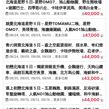
北海道星野５日-星野OMO7、旭山動物園、野生熊牧場
+遊園巴士、四季彩の丘、卡哇伊草泥馬、美瑛白金青
40,000
池、螃蟹吃到飽
08/30, 09/01, 09/05, 09/10 ...更多日期
$
起
就愛北海道星野５日－星野TOMAMU二晚、星野
OMO7、美瑛青池、海膽涮涮鍋、人氣NO1旭山動物
47,000
園、海鮮和牛螃蟹吃到飽
08/24, 08/30, 09/03, 09/05 ...更多日期
$
起
青の洞窟北海道５日－森之空庭渡假村、採水果、奇幻燈
遊步道、藝術之森、企鵝遊行、卡哇伊熊牧場、忍者伊達
44,000
時代村、螃蟹吃到飽
08/24, 09/05, 09/06, 09/09 ...更多日期
$
起
初戀北海道５日－獨家洞爺直升機、企鵝遊行、天狗山纜
車、函館百萬星空夜景、海膽、北方馬公園、海鮮和牛螃
43,000
蟹吃到飽
08/25, 09/02, 09/05, 09/09 ...更多日期
$
起
遇上初戀北海道５日－五星鶴雅、釧路濕原、足浴砂湯、
常盤旋轉塔、人氣NO1旭山動物園、爐端燒、和牛海鮮螃
44,000
蟹吃到飽
09/05, 09/10, 09/12, 09/14 ...更多日期
$
起