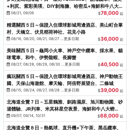
+利尻、紫彩美瑛、DIY剝海膽、哈密瓜+海鮮和牛八大螃
78,000
蟹吃到飽
08/21, 09/06
$
起
精選關西５日～保證入住環球影城周邊酒店、美山町合掌
村、天橋立、伏見稻荷神社、花見小路
36,000
08/16, 08/20, 08/21, 08/27 ...更多日期
$
起
美味關西５日－龜岡小火車、神戶空中纜車、採水果、貓
咪電車、和牛、伊勢龍蝦、長腳蟹
40,500
08/27, 08/28, 08/29, 08/30 ...更多日期
$
起
瘋玩關西５日～保證入住環球影城周邊酒店、神戶動物王
國、天保山海遊館、摩天輪、阿倍野展望台、二條城
39,000
08/15, 08/24, 08/27, 08/28 ...更多日期
$
起
北海道全覽７日－五星鶴雅、釧路濕原、旭川動物園、砂
湯體驗、JR列車、米其林星空夜景、海鮮和牛八大螃
68,000
蟹、卡哇依熊牧場
09/07, 09/14, 10/31
$
起
北海道全覽８日－熱氣球、直升機+下午茶、黑岳纜車、