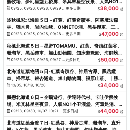
熊牧場、夢幻星型五稜廓、米其林星空夜景、人氣NO1小
38,000
丑漢堡、洞爺花火
09/25, 09/26, 09/28, 09/29 ...更多日期
$
起
逐秋楓彩北海道５日－紅葉、紅葉奇蹟谷、阿寒魔法森
林、獨木舟、岩內仙峽、ONNETO湖、黑岳纜車、三國
47,000
峠、豐平峽、螃蟹溫泉
09/23, 09/25, 09/26, 09/28 ...更多日期
$
起
秋楓北海道５日－星野TOMAMU、紅葉、奇蹟紅葉谷、
珊瑚草、黑岳纜車、旭山動物園、知床遊覽船、海鮮螃蟹
50,000
和牛吃到飽
09/23, 09/25, 09/26, 09/27 ...更多日期
$
起
北海道紅葉物語５日-紅葉奇蹟谷、神居古潭、黑岳纜
車、掃帚草、銀杏隧道、旭山動物園、福原山莊、十勝牧
34,000
場、冰的美術館
10/05, 10/19, 10/26
$
起
楓戀北海道６日－企鵝遊行、伊達時代村、卡哇伊熊牧
場、米其林星空夜景、人氣NO1小丑漢堡、河童足湯、奇
44,000
幻燈遊步道、洞爺花火
09/23, 09/30, 10/07, 10/21 ...更多日期
$
起
北海道紅葉全覽７日-紅葉谷、神居古潭、珊瑚草、直升
機+下午茶、黑岳纜車、旭山動物園、知床觀光船、海膽