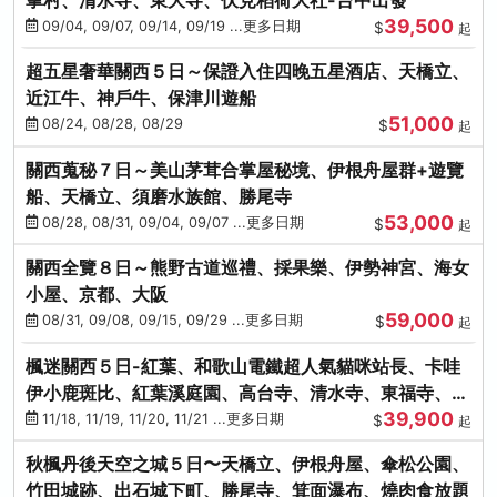
39,500
09/04, 09/07, 09/14, 09/19 ...更多日期
$
起
超五星奢華關西５日～保證入住四晚五星酒店、天橋立、
近江牛、神戶牛、保津川遊船
51,000
08/24, 08/28, 08/29
$
起
關西蒐秘７日～美山茅茸合掌屋秘境、伊根舟屋群+遊覽
船、天橋立、須磨水族館、勝尾寺
53,000
08/28, 08/31, 09/04, 09/07 ...更多日期
$
起
關西全覽８日～熊野古道巡禮、採果樂、伊勢神宮、海女
小屋、京都、大阪
59,000
08/31, 09/08, 09/15, 09/29 ...更多日期
$
起
楓迷關西５日-紅葉、和歌山電鐵超人氣貓咪站長、卡哇
伊小鹿斑比、紅葉溪庭園、高台寺、清水寺、東福寺、伊
39,900
勢龍蝦+和牛
11/18, 11/19, 11/20, 11/21 ...更多日期
$
起
秋楓丹後天空之城５日〜天橋立、伊根舟屋、傘松公園、
竹田城跡、出石城下町、勝尾寺、箕面瀑布、燒肉食放題