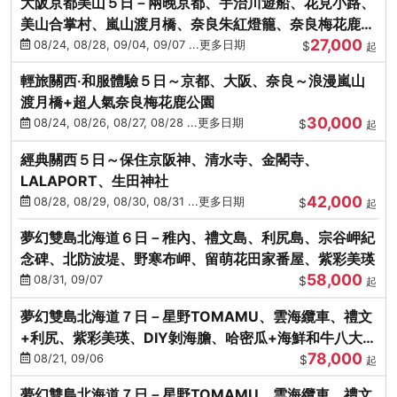
大阪京都美山５日－兩晚京都、宇治川遊船、花見小路、
美山合掌村、嵐山渡月橋、奈良朱紅燈籠、奈良梅花鹿、
27,000
流水瀑布電扶梯
08/24, 08/28, 09/04, 09/07 ...更多日期
$
起
輕旅關西‧和服體驗５日～京都、大阪、奈良～浪漫嵐山
渡月橋+超人氣奈良梅花鹿公園
30,000
08/24, 08/26, 08/27, 08/28 ...更多日期
$
起
經典關西５日～保住京阪神、清水寺、金閣寺、
LALAPORT、生田神社
42,000
08/28, 08/29, 08/30, 08/31 ...更多日期
$
起
夢幻雙島北海道６日－稚內、禮文島、利尻島、宗谷岬紀
念碑、北防波堤、野寒布岬、留萌花田家番屋、紫彩美瑛
58,000
08/31, 09/07
$
起
夢幻雙島北海道７日－星野TOMAMU、雲海纜車、禮文
+利尻、紫彩美瑛、DIY剝海膽、哈密瓜+海鮮和牛八大螃
78,000
蟹吃到飽
08/21, 09/06
$
起
夢幻雙島北海道７日－星野TOMAMU、雲海纜車、禮文