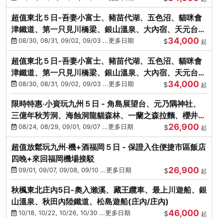
超值東北５日-吾妻小富士、豬苗代湖、五色沼、貓咪會
津鐵道、第一只見川橋梁、銀山溫泉、大內宿、天元台高
34,000
原纜車
08/30, 08/31, 09/02, 09/03 ...更多日期
$
起
超值東北５日-吾妻小富士、豬苗代湖、五色沼、貓咪會
津鐵道、第一只見川橋梁、銀山溫泉、大內宿、天元台高
34,000
原纜車
08/30, 08/31, 09/02, 09/03 ...更多日期
$
起
限時特惠‧小資玩九州５日 - 角島展望台、元乃隅神社、
三億年秋芳洞、海蝕洞龍貓森林、一蘭之森拉麵、櫻井二
26,900
見浦
08/24, 08/29, 09/01, 09/07 ...更多日期
$
起
超值放鬆玩九州‧機+酒福岡５日 - 保證入住便捷市區飯店
四晚+來回福岡機場接駁
26,900
09/01, 09/07, 09/08, 09/10 ...更多日期
$
起
秋楓東北庄內5日-奧入瀨溪、藏王纜車、最上川遊船、銀
山溫泉、秋田內陸鐵道、松島遊船(庄內/庄內)
46,000
10/18, 10/22, 10/26, 10/30 ...更多日期
$
起