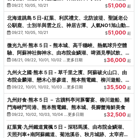
51,000
園、海膽涮涮鍋
09/27, 10/05, 10/21
$
起
北海道跳島５日-紅葉、利尻禮文、北防波堤、聖誕老公
公馴鹿、士別羊與雲之丘、神居古潭、人氣NO1旭山動物
51,000
園、海膽涮涮鍋
09/27, 10/05, 10/21
$
起
微光九州‧熊本５日 - 熊本城、高千穗峽、熱氣球升空體
驗、阿蘇神社御神水、由布院金鱗湖、啤酒見學試飲、豪
36,000
華海鮮盛宴
08/21, 09/22, 10/01, 10/02 ...更多日期
$
起
九州火之國‧熊本５日 - 草千里之濱、阿蘇破火山口、由
布院金麟湖、戀木心形參道、熊本熊電鐵、柳川遊船、地
35,500
獄蒸DIY
09/22, 10/01, 10/02, 10/03 ...更多日期
$
起
九州好食‧熊本５日 － 古蹟料亭河豚饗宴、柳川遊船、關
門海峽門司港、熊本熊電鐵、熊本城、長腳蟹海鮮美食
32,500
09/22, 10/02, 10/03, 10/04 ...更多日期
$
起
紅葉賞‧九州鐵道賞楓５日 - 深耶馬溪、由布院金鱗湖、
天照列車+南阿蘇鐵道、菊池溪谷、秋月城跡、太宰府天