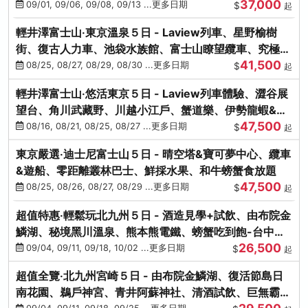
37,000
中出發
09/01, 09/06, 09/08, 09/13 ...更多日期
$
起
輕井澤富士山‧東京溫泉５日 - Laview列車、星野榆樹
街、復古人力車、池袋水族館、富士山瞭望纜車、究極海
41,500
鮮食放題
08/25, 08/27, 08/29, 08/30 ...更多日期
$
起
輕井澤富士山‧悠活東京５日 - Laview列車體驗、澀谷展
望台、角川武藏野、川越小江戶、蟹道樂、伊勢龍蝦&海
47,500
膽生魚片
08/16, 08/21, 08/25, 08/27 ...更多日期
$
起
東京嚴選‧迪士尼富士山５日 - 晴空塔&寶可夢中心、纜車
&遊船、零距離叢林巴士、鮮採水果、和牛螃蟹食放題
47,500
08/25, 08/26, 08/27, 08/29 ...更多日期
$
起
超值特惠‧輕鬆玩北九州５日 - 酒造見學+試飲、由布院金
鱗湖、秘境黑川溫泉、熊本熊電鐵、螃蟹吃到飽-台中出
26,500
發
09/04, 09/11, 09/18, 10/02 ...更多日期
$
起
超值全覽‧北九州宮崎５日 - 由布院金鱗湖、復活節島日
南花園、鵜戶神宮、青井阿蘇神社、清酒試飲、巨無霸熊