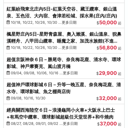
紅葉紛飛東北庄內5日-紅葉天空谷、藏王纜車、銀山溫
泉、五色沼、大內宿、會津若松城、採水果(庄內/庄內)
50,000
10/18, 10/22, 10/26, 10/30 ...更多日期
$
起
楓星野庄內5日-星野青森屋、奧入瀨溪、銀山溫泉、猊鼻
溪輕舟、八甲田山纜車、睡魔之家、加茂水族館(不進店)
56,800
(庄內/庄內)
10/18, 10/22, 10/26, 10/30 ...更多日期
$
起
超值京阪神奈６日－勝尾寺、奈良梅花鹿、清水寺、環球
影城、神戶摩賽克、嵐山渡月橋
29,900
09/04, 09/08, 10/06, 10/16 ...更多日期
$
起
超值神戶環球影城６日－升等一晚五星、奈良梅花鹿、清
水寺、環球影城、魚之棚商店街
32,000
09/08, 10/16, 10/30
$
起
經典關西海陸空６日～浪漫龜岡小火車+大阪水上巴士
+有馬空中纜車、環球影城超級任天堂世界+和牛燒肉
37,000
08/27, 08/28, 09/01, 09/02 ...更多日期
$
起