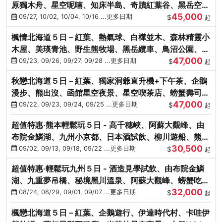
原獨木舟、星空呢喃、知床半島、奇蹟紅葉谷、黑岳空中
45,000
纜車、旭山動物園
09/27, 10/02, 10/04, 10/16 ...更多日期
$
起
楓情北海道５日－紅葉、熱氣球、白樺並木、森林精靈小
木屋、美瑛青池、野生熊牧場、黑岳纜車、鳥沼公園、紅
47,000
葉奇蹟谷、螃蟹吃到飽
09/23, 09/26, 09/27, 09/28 ...更多日期
$
起
秋戀北海道５日－紅葉、獨家洞爺直升機+下午茶、企鵝
漫步、熊出沒、函館星空夜景、星空喫茶店、螃蟹壽司、
47,000
海膽、三大螃蟹放題
09/22, 09/23, 09/24, 09/25 ...更多日期
$
起
超值特惠‧熊本輕鬆玩５日 - 高千穗峽、阿蘇大觀峰、由
布院金鱗湖、九州小京都、日本酒試飲、柳川遊船、熊本
30,500
城、熊本AEON
09/02, 09/13, 09/18, 09/22 ...更多日期
$
起
超值特惠‧輕鬆玩九州５日 - 酒造見學試飲、由布院金鱗
湖、九重夢吊橋、秘境黑川溫泉、阿蘇大觀峰、螃蟹吃到
32,000
飽
08/24, 08/29, 09/01, 09/07 ...更多日期
$
起
楓戀北海道５日－紅葉、企鵝遊行、伊達時代村、卡哇伊