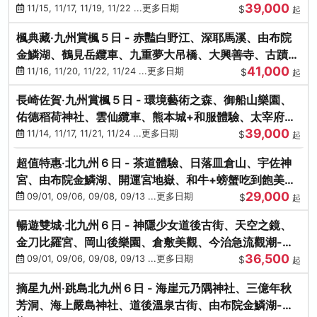
39,000
滿宮、竈門神社
11/15, 11/17, 11/19, 11/22 ...更多日期
$
起
楓典藏‧九州賞楓５日 - 赤豔白野江、深耶馬溪、由布院
金鱗湖、鶴見岳纜車、九重夢大吊橋、大興善寺、古蹟河
41,000
豚+和牛饗宴
11/16, 11/20, 11/22, 11/24 ...更多日期
$
起
長崎佐賀‧九州賞楓５日 - 環境藝術之森、御船山樂園、
佑德稻荷神社、雲仙纜車、熊本城+和服體驗、太宰府天
39,000
滿宮、光明禪寺
11/14, 11/17, 11/21, 11/24 ...更多日期
$
起
超值特惠‧北九州６日 - 茶道體驗、日落皿倉山、宇佐神
宮、由布院金鱗湖、開運宮地嶽、和牛+螃蟹吃到飽美
29,000
饌-台中出發
09/01, 09/06, 09/08, 09/13 ...更多日期
$
起
暢遊雙城‧北九州６日 - 神隱少女道後古街、天空之鏡、
金刀比羅宮、岡山後樂園、倉敷美觀、今治急流觀潮-台
36,500
中出發
09/01, 09/06, 09/08, 09/13 ...更多日期
$
起
摘星九州‧跳島北九州６日 - 海崖元乃隅神社、三億年秋
芳洞、海上嚴島神社、道後溫泉古街、由布院金鱗湖-台