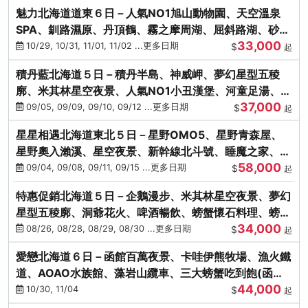
魅力北海道道東６日－人氣NO1旭山動物園、天空溫泉
SPA、釧路濕原、丹頂鶴、霧之摩周湖、屈斜路湖、砂湯
33,000
體驗
10/29, 10/31, 11/01, 11/02 ...更多日期
$
起
積丹藍北海道５日－積丹半島、神威岬、夢幻星型五稜
廓、米其林星空夜景、人氣NO1小丑漢堡、河童足湯、奇
37,000
幻燈遊步道、璀璨溪谷
09/05, 09/09, 09/10, 09/12 ...更多日期
$
起
星星相遇北海道東北５日－星野OMO5、星野青森屋、
星野奧入瀨溪、星空夜景、新幹線北斗號、睡魔之家、十
58,000
和田湖(不進免稅店)
09/04, 09/08, 09/11, 09/15 ...更多日期
$
起
特惠促銷北海道５日－企鵝漫步、米其林星空夜景、夢幻
星型五稜廓、洞爺花火、啤酒暢飲、螃蟹懷石料理、螃蟹
34,000
吃到飽
08/26, 08/28, 08/29, 08/30 ...更多日期
$
起
愛戀北海道６日－函館百萬夜景、卡哇伊熊牧場、漁火鐵
道、AOAO水族館、藻岩山纜車、三大螃蟹吃到飽(函館/
44,000
千歲)
10/30, 11/04
$
起