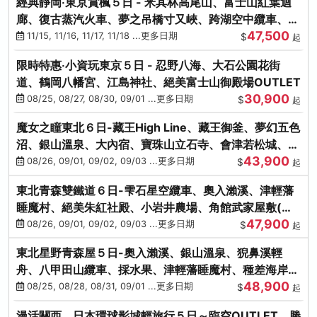
經典靜岡‧東京賞楓５日 - 米其林高尾山、富士山紅葉迴
廊、復古蒸汽火車、夢之吊橋寸又峽、跨湖空中纜車、抹
47,500
茶體驗、三溪園
11/15, 11/16, 11/17, 11/18 ...更多日期
$
起
限時特惠‧小資玩東京５日 - 忍野八海、大石公園花街
道、鶴岡八幡宮、江島神社、絕美富士山御殿場OUTLET
30,900
08/25, 08/27, 08/30, 09/01 ...更多日期
$
起
魔女之瞳東北６日-藏王High Line、藏王御釜、夢幻五色
沼、銀山溫泉、大內宿、寶珠山立石寺、會津若松城、燒
43,900
肉吃到飽
08/26, 09/01, 09/02, 09/03 ...更多日期
$
起
東北青森雙鐵道６日-雫石星空纜車、奧入瀨溪、津輕藩
睡魔村、絕美朱紅社殿、小岩井農場、角館武家屋敷(不
47,900
進免稅店)
08/26, 09/01, 09/02, 09/03 ...更多日期
$
起
東北星野青森屋５日-奧入瀨溪、銀山溫泉、猊鼻溪輕
舟、八甲田山纜車、採水果、津輕藩睡魔村、種差海岸、
48,900
法式料理(不進免稅店)
08/25, 08/28, 08/31, 09/01 ...更多日期
$
起
漫活關西．日本環球影城輕旅行５日～臨空OUTLET、勝