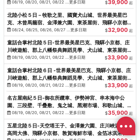
39,900
花之里絢爛花海
08/19, 08/20, 08/21, 08/22 ...更多日期
$
起
北陸小松５日－牧歌之里、國寶犬山城、世界最美星巴
克、木曾馬籠宿、金澤兼六園、東茶屋街、飛驒小京都、
32,900
白川鄉合掌村
08/24, 08/25, 08/26, 08/27 ...更多日期
$
起
童話合掌村北陸５日-世界最美星巴克、飛驒小京都、庄
川峽遊船、郡上八幡祭典舞蹈見學、犬山城、東茶屋街、
33,900
松葉蟹、金箔冰淇淋
08/19, 08/20, 08/21, 08/22 ...更多日期
$
起
童話合掌村北陸６日 -世界最美星巴克、飛驒小京都、庄
川峽遊船、郡上八幡祭典舞蹈見學、犬山城、東茶屋街、
33,900
松葉蟹、金箔冰淇淋
08/19, 08/20, 08/21, 08/22 ...更多日期
$
起
名古屋南紀５日-御在所纜車、伊勢神宮、串本海中公
園、三段壁、千疊敷、鬼之城、黑潮市場、和歌山城、伊
35,900
勢龍蝦溫泉
08/19, 08/20, 08/21, 08/22 ...更多日期
$
起
五星北陸５日-天空塔王子、金澤兼六園、庄川峽遊船、
高岡大佛、飛驒小京都、敦賀海鮮市場、金箔冰淇淋、鰻