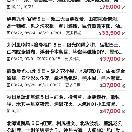
79,000
涮涮鍋(不進免稅店)
10/12, 10/22
$
起
經典九州‧宮崎５日 - 新三大百萬夜景、由布院金鱗湖、
高千穗峽、鬼之洗衣板、柳川遊船、巨無霸熊本熊、酒造
33,500
見學試飲
08/22, 08/24, 08/29, 09/01 ...更多日期
$
起
九州風物詩~浪漫福岡５日 - 銀光閃耀之街、猛獸巴士、
由布院金鱗湖、浮羽千本鳥居、地獄蒸鐵輪DIY、屋形船
37,000
晚宴、鸕鶿捕魚
08/29, 09/01, 09/07, 09/08 ...更多日期
$
起
微熱晨光‧九州５日 - 湯之花小屋、地獄蒸DIY、由布院金
鱗湖、四季彩久住花、幸福熱氣球、熊本城、熊本熊電
37,000
鐵、螃蟹吃到飽
08/24, 08/29, 09/01, 09/07 ...更多日期
$
起
秋日童話北海道５日－紅葉、掃帚草、企鵝遊行、熊牧
場、米其林星空夜景、洞爺花火、人氣NO1小丑漢堡、螃
47,000
蟹放題(千/函)
10/02
$
起
北海道跳島５日-紅葉、利尻禮文、北防波堤、聖誕老公
公馴鹿、士別羊與雲之丘、神居古潭、人氣NO1旭山動物