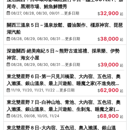
尾寺、黑潮市場、鮪魚解體秀
32,900
08/27, 08/28, 08/30, 09/01 ...更多日期
$
起
關西三溫泉５日－溫泉放鬆、醬油製作、橿原神宮、琵琶
湖汽船
38,000
08/28, 08/29, 08/30, 08/31 ...更多日期
$
起
深遊關西·絕美南紀５日～熊野古道巡禮、採果樂、伊勢
神宮、海女小屋
39,000
08/28, 08/29, 08/30, 08/31 ...更多日期
$
起
東北雙星野６日-第一只見川橋梁、大內宿、五色沼、奧
入瀨溪、銀山溫泉、最上川遊船、睡魔之家(不進免稅店)
62,900
(仙/青)
11/19, 11/20, 11/21, 11/22 ...更多日期
$
起
東北雙星野７日-白神山地、青池、大內宿、五色沼、奧
入瀨溪、銀山溫泉、最上川遊船、生剝鬼、睡魔之家(不
68,900
進免稅店)(仙/青)
08/25, 09/08, 10/05, 11/24
$
起
東北雙星野８日-大內宿、五色沼、奧入瀨溪、銀山溫