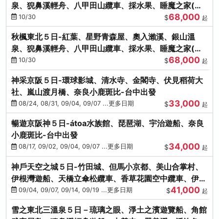
泉、猊鼻溪輕舟、八甲田山纜車、採水果、睡魔之家(不
68,000
進免稅店)
10/30
$
起
秋楓東北５日-紅葉、星野青森屋、奧入瀨溪、銀山溫
泉、猊鼻溪輕舟、八甲田山纜車、採水果、睡魔之家(不
68,000
進免稅店)
10/30
$
起
神采京阪５日-環球影城、清水寺、金閣寺、伏見稻荷大
社、嵐山渡月橋、奈良小鹿斑比-台中出發
33,000
08/24, 08/31, 09/04, 09/07 ...更多日期
$
起
暢遊京阪神５日-átoa水族館、琵琶湖、宇治遊船、奈良
小鹿斑比-台中出發
34,000
08/17, 09/02, 09/04, 09/07 ...更多日期
$
起
神戶天空之城５日-竹田城、但馬小京都、美山合掌村、
伊根灣遊船、天橋立傘松纜車、香草花園空中纜車、伊勢
41,000
龍蝦-台中出發
09/04, 09/07, 09/14, 09/19 ...更多日期
$
起
雪之東北三溫泉５日－琉璃之眼、淨土之濱遊覽船、角館