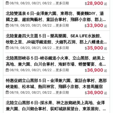
28,900
街、下呂溫泉
08/19, 08/20, 08/21, 08/22 ...更多日期
$
起
北陸雙溫泉６日-金澤兼六園、東尋坊、蕎麥麵DIY、湯
國之森、越前陶藝村、童話合掌村、飛驒小京都、郡上八
33,900
幡
08/19, 08/20, 08/21, 08/22 ...更多日期
$
起
北陸童趣四大主題５日－樂高樂園、SEA LIFE水族館、
牧歌之里、JR磁浮鐵道館、大鐘乳石洞、郡上八幡邊走
35,900
邊吃
08/19, 08/20, 08/21, 08/22 ...更多日期
$
起
北陸黑部峽谷５日-峽谷鐵道小火車、立山黑部、絕美上
高地、兼六園、白川合掌村、海鮮市場、螃蟹饗宴、名湯
36,900
雙溫泉
08/19, 08/20, 08/21, 08/22 ...更多日期
$
起
特惠促銷立山黑部５日－金澤兼六園、童話合掌村、惠那
峽遊船、松本城、熱田神宮、飛驒小京都、木曾馬籠宿
36,900
08/19, 08/20, 08/21, 08/22 ...更多日期
$
起
北陸立山黑部６日-採水果、神之故鄉絕美上高地、金澤
兼六園、白川鄉合掌村、荻町城跡展望台、東茶屋街、名