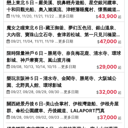
戀上東北５日－嚴美溪、猊鼻輕舟遊船、星空銀河纜車、
十和田觀光船、奧入瀨溪流、津輕藩睡魔村、懷舊鐵道
43,900
（青森／仙台）
11/19, 11/20, 11/21, 11/22 ...更多日期
$
起
魔女之瞳東北６日-藏王御釜、夢幻五色沼、銀山溫泉、
大內宿、寶珠山立石寺、會津若松城、第一只見川橋梁、
47,000
燒肉吃到飽
09/21, 11/04, 11/11, 11/19 ...更多日期
$
起
限時限量神戶６日－勝尾寺、奈良梅花鹿、清水寺、環球
影城、神戶摩賽克、嵐山渡月橋
29,000
09/08, 10/13, 10/14, 10/15 ...更多日期
$
起
樂玩京阪神５日－清水寺、金閣寺、勝尾寺、大阪城公
園、北野異人館、環球影城
32,000
09/27, 09/28, 09/29, 09/30 ...更多日期
$
起
關西絕景丹後６日-美山合掌村、伊根灣遊船、伊根舟屋
群、傘松公園纜車、丹後鐵道、LALAPORT門真
37,000
08/28, 09/01, 09/02, 09/03 ...更多日期
$
起