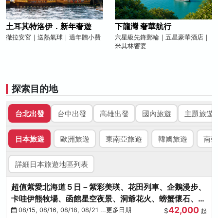
土耳其特洛伊．新年奢遊
下龍灣 奢華航行
徹拉安宮｜送熱氣球｜過年贈小費
六星級先鋒郵輪｜五星豪華酒店｜
米其林饗宴
探索目的地
台北出發
台中出發
高雄出發
國內旅遊
主題旅遊
日本旅遊
歐洲旅遊
東南亞旅遊
韓國旅遊
南亞
詳細日本旅遊地區列表
超值紫愛北海道５日－紫彩美瑛、花田列車、企鵝漫步、
卡哇伊熊牧場、函館星空夜景、洞爺花火、螃蟹懷石、啤
42,000
酒暢飲
08/15, 08/16, 08/18, 08/21 ...更多日期
$
起