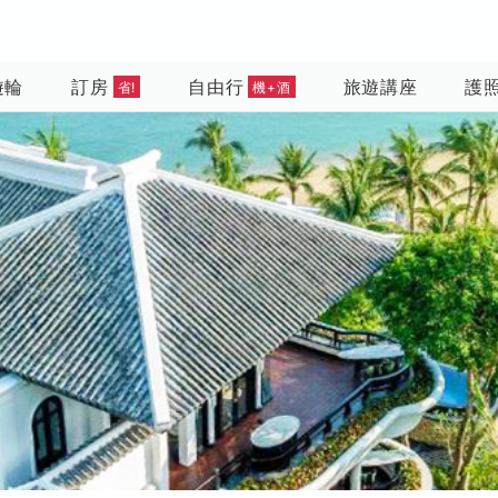
遊輪
訂房
自由行
旅遊講座
護
省!
機+酒