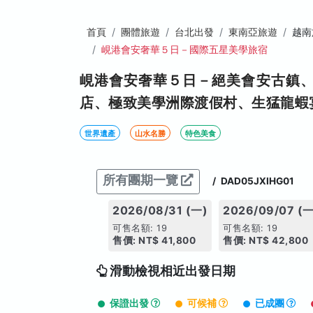
首頁
團體旅遊
台北出發
東南亞旅遊
越南
峴港會安奢華５日－國際五星美學旅宿
峴港會安奢華５日－絕美會安古鎮
店、極致美學洲際渡假村、生猛龍蝦
世界遺產
山水名勝
特色美食
所有團期一覽
/
DAD05JXIHG01
2026/08/31 (一)
2026/09/07 (一
可售名額: 19
可售名額: 19
售價: NT$ 41,800
售價: NT$ 42,800
滑動檢視相近出發日期
保證出發
可候補
已成團