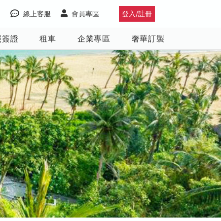
線上客服
會員專區
登入/註冊
照簽證
租車
企業專區
奢華訂製