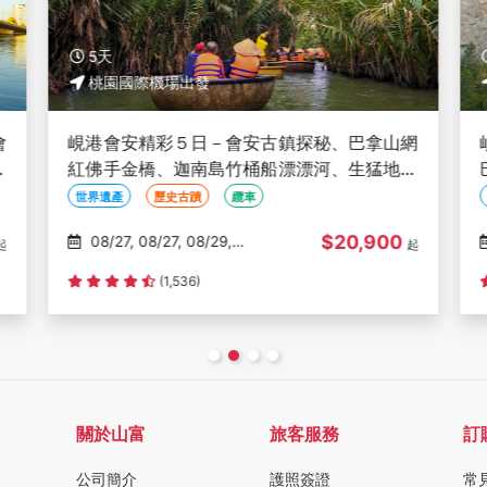
5天
桃園國際機場出發
會
峴港會安精彩５日－會安古鎮探秘、巴拿山網
越
紅佛手金橋、迦南島竹桶船漂漂河、生猛地道
海鮮鍋＜星宇促銷團＞
世界遺產
歷史古蹟
纜車
$20,900
08/27, 08/27, 08/29,
起
起
08/30, 08/31
1
(1,536)
關於山富
旅客服務
訂
公司簡介
護照簽證
常