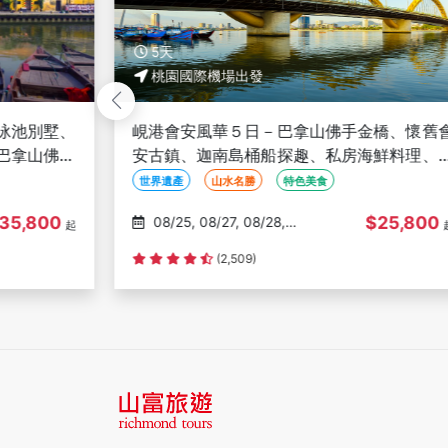
5天
桃園國際機場出發
泳池別墅、
峴港會安風華５日－巴拿山佛手金橋、懷舊
巴拿山佛手
安古鎮、迦南島桶船探趣、私房海鮮料理、
團】
式洗頭、全程五星酒店<星宇限時促銷團>
世界遺產
山水名勝
特色美食
35,800
$25,800
08/25, 08/27, 08/28,
起
08/28, 08/29
(2,509)