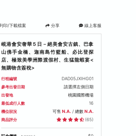
列印/下載檔案
分享
線上客服
峴港會安奢華５日－絕美會安古鎮、巴拿
山佛手金橋、迦南島⽵籃船、必比登探
店、極致美學洲際渡假村、生猛龍蝦宴<
無購物含簽稅>
DAD05JXIHG01
行程編號
請選擇左側日期
參考出發日期
 (一)
桃園國際機場
出發地
16
最低成行人數
800
可售
N.A.
/ 總數
N.A.
機位狀況
(65)
商品評分
$0