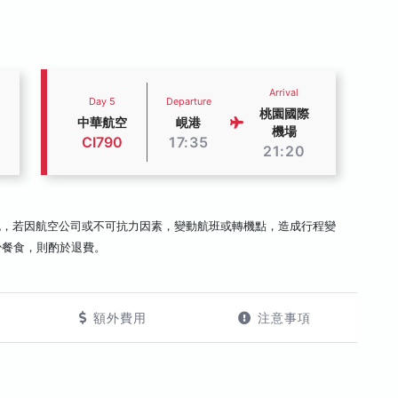
Arrival
Day 5
Departure
桃園國際
中華航空
峴港
機場
CI790
17:35
21:20
認，若因航空公司或不可抗力因素，變動航班或轉機點，造成行程變
少餐食，則酌於退費。
額外費用
注意事項