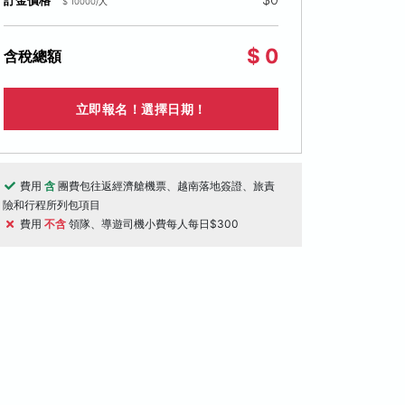
訂金價格
$ 10000/人
$ 0
含稅總額
立即報名！選擇日期！
費用
含
團費包往返經濟艙機票、越南落地簽證、旅責
險和行程所列包項目
費用
不含
領隊、導遊司機小費每人每日$300