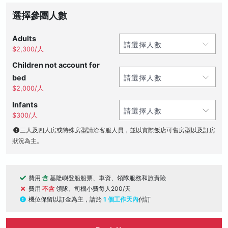
選擇參團人數
Adults
$2,300/人
Children not account for
bed
$2,000/人
Infants
$300/人
三人及四人房或特殊房型請洽客服人員，並以實際飯店可售房型以及訂房
狀況為主。
費用
含
基隆嶼登船船票、車資、領隊服務和旅責險
費用
不含
領隊、司機小費每人200/天
機位保留以訂金為主，請於
1 個工作天內
付訂