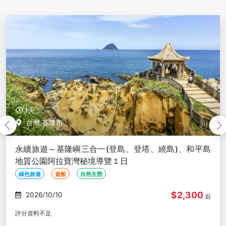
1天
台灣 基隆市
永續旅遊～基隆嶼三合一(登島、登塔、繞島)、和平島
地質公園阿拉寶灣秘境導覽１日
綠色旅遊
遊船
自然生態
$2,300
2026/10/10
起
評分資料不足