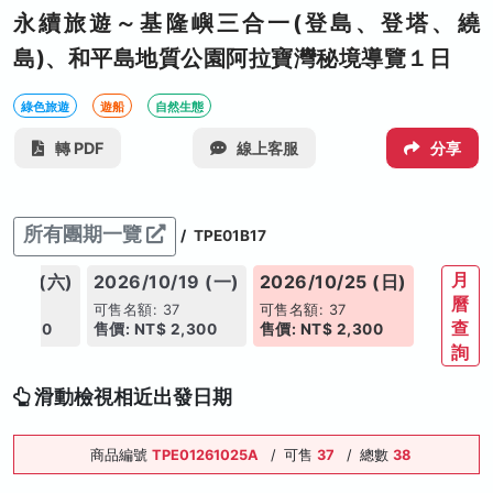
永續旅遊～基隆嶼三合一(登島、登塔、繞
島)、和平島地質公園阿拉寶灣秘境導覽１日
綠色旅遊
遊船
自然生態
轉 PDF
線上客服
分享
所有團期一覽
/
TPE01B17
月
0/17 (六)
2026/10/19 (一)
2026/10/25 (日)
曆
37
可售名額: 37
可售名額: 37
查
 2,300
售價: NT$ 2,300
售價: NT$ 2,300
詢
滑動檢視相近出發日期
商品編號
TPE01261025A
/
可售
37
/
總數
38