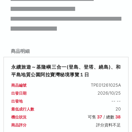
商品明細
永續旅遊～基隆嶼三合一(登島、登塔、繞島)、和
平島地質公園阿拉寶灣秘境導覽１日
TPE01261025A
商品編號
2026/10/25
出發日期
-- --
出發地
20
最低成行人數
可售
37
/ 總數
38
機位狀況
評分資料不足
商品評分