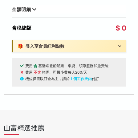
金額明細
$ 0
含稅總額
🎁
登入享會員紅利點數
費用
含
基隆嶼登船船票、車資、領隊服務和旅責險
費用
不含
領隊、司機小費每人200/天
機位保留以訂金為主，請於
1 個工作天內
付訂
山富精選推薦