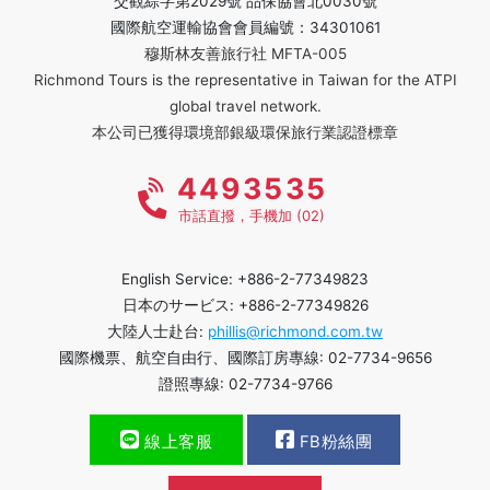
交觀綜字第2029號 品保協會北0030號
國際航空運輸協會會員編號：34301061
穆斯林友善旅行社 MFTA-005
Richmond Tours is the representative in Taiwan for the ATPI
global travel network.
本公司已獲得環境部銀級環保旅行業認證標章
4493535
市話直撥，手機加 (02)
English Service: +886-2-77349823
日本のサービス: +886-2-77349826
大陸人士赴台:
phillis@richmond.com.tw
國際機票、航空自由行、國際訂房專線: 02-7734-9656
證照專線: 02-7734-9766
線上客服
FB粉絲團