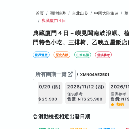
首頁
團體旅遊
台北出發
中國大陸旅遊
華
典藏廈門４日
典藏廈門４日－嶼見閩南鼓浪嶼、
門特色小吃、三排椅、乙晚五星飯店(
世界遺產
歷史古蹟
山水名勝
僅供參考
所有團期一覽
/
XMN04AE2501
15 (四)
2026/10/29 (四)
2026/11/12 (四)
2026/1
僅供參考
僅供參考
僅供參考
25,900
售價: NT$ 25,900
售價: NT$ 25,900
售價: NT$
熱銷
滑動檢視相近出發日期