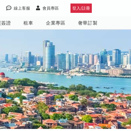
線上客服
會員專區
登入/註冊
照簽證
租車
企業專區
奢華訂製