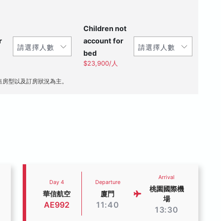
Children not
r
account for
bed
$23,900/人
售房型以及訂房狀況為主。
Arrival
Day 4
Departure
桃園國際機
華信航空
廈門
場
AE992
11:40
13:30