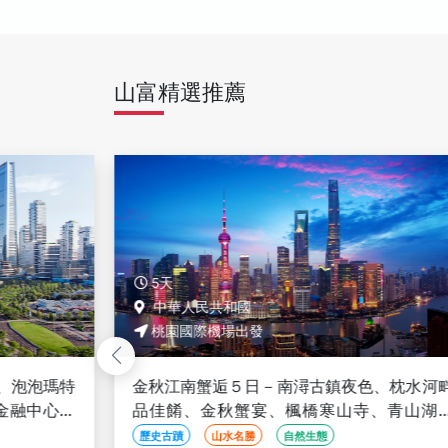
山富精選推薦
5天
中華人民共和國
桃園國際機場出發
、泡泡瑪特
金秋江南蟹逅５日－南潯古鎮夜色、枕水河
金融中心雲
品佳餚、金秋蟹宴、楓橋寒山寺、青山湖
秋、全程品牌酒店、三排椅巴士(文化參訪)
歷史古蹟
山水名勝
自然生態