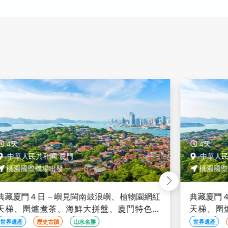
4天
4天
中華人民共和國 廈門
中華人民
桃園國際機場出發
桃園國際
典藏廈門４日－嶼見閩南鼓浪嶼、植物園網紅
典藏廈門
天梯、圍爐煮茶、海鮮大拼盤、廈門特色小
天梯、圍
吃、三排椅、乙晚五星飯店(文化參訪)
吃、三排椅
世界遺產
歷史古蹟
山水名勝
世界遺產