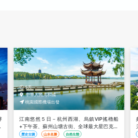
5天
中華人民共和國
桃園國際機場出發
畔
江南悠然５日－杭州西湖、烏鎮VIP搖櫓船
賞
+下午茶、蘇州山塘古街、全球最大星巴克、
如夢上塘秀、國際品牌3晚(文化參訪)
歷史古蹟
山水名勝
自然生態