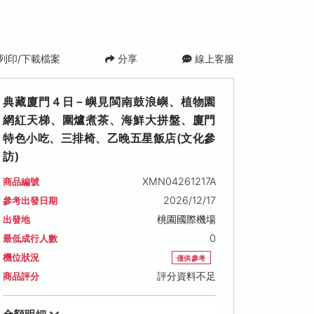
列印/下載檔案
分享
線上客服
典藏廈門４日－嶼見閩南鼓浪嶼、植物園
網紅天梯、圍爐煮茶、海鮮大拼盤、廈門
特色小吃、三排椅、乙晚五星飯店(文化參
訪)
XMN04261217A
商品編號
2026/12/17
參考出發日期
桃園國際機場
出發地
0
最低成行人數
機位狀況
僅供參考
評分資料不足
商品評分