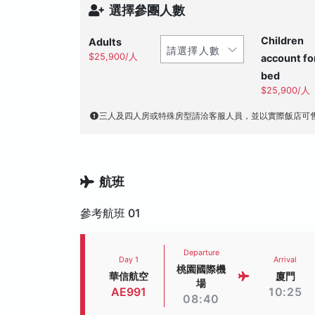
選擇參團人數
Children
Adults
$25,900/人
account fo
bed
$25,900/人
三人及四人房或特殊房型請洽客服人員，並以實際飯店可
航班
參考航班 01
Departure
Day 1
Arrival
桃園國際機
華信航空
廈門
場
AE991
10:25
08:40