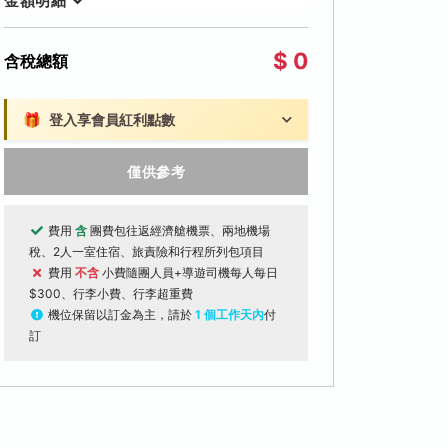
金額明細
$ 0
含稅總額
🎁
登入享會員紅利點數
僅供參考
費用
含
團費包往返經濟艙機票、兩地機場
稅、2人一室住宿、旅責險和行程所列包項目
費用
不含
小費隨團人員+導遊司機每人每日
$300、行李小費、行李超重費
機位保留以訂金為主，請於
1 個工作天內
付
訂