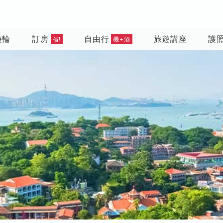
遊輪
訂房
自由行
旅遊講座
護
省!
機+酒