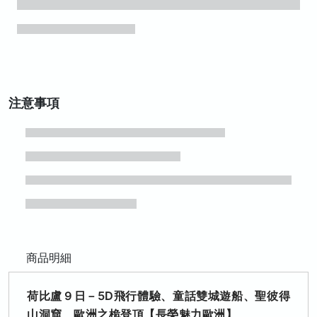
注意事項
商品明細
荷比盧９日－5D飛行體驗、童話雙城遊船、聖彼得
山洞窟、歐洲之桅登頂【長榮魅力歐洲】