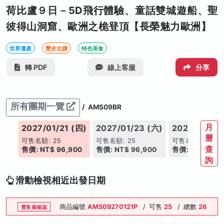
荷比盧９日－5D飛行體驗、童話雙城遊船、聖
彼得山洞窟、歐洲之桅登頂【長榮魅力歐洲】
世界遺產
歷史古蹟
特色美食
轉 PDF
線上客服
分享
所有團期一覽
/
AMS09BR
月
(六)
2027/01/21 (四)
2027/01/23 (六)
2027/02/13
曆
可售名額: 25
可售名額: 25
可售名額: 25
查
00
售價: NT$ 96,900
售價: NT$ 96,900
售價: NT$ 96,
詢
滑動檢視相近出發日期
商品編號
AMS09270121P
/
可售
25
/
總數
26
需客服確認