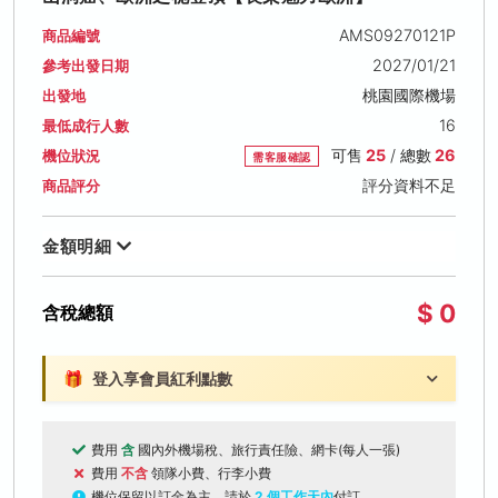
AMS09270121P
商品編號
2027/01/21
參考出發日期
桃園國際機場
出發地
16
最低成行人數
可售
25
/ 總數
26
機位狀況
需客服確認
評分資料不足
商品評分
金額明細
$ 0
含稅總額
🎁
登入享會員紅利點數
費用
含
國內外機場稅、旅行責任險、網卡(每人一張)
費用
不含
領隊小費、行李小費
機位保留以訂金為主，請於
2 個工作天內
付訂