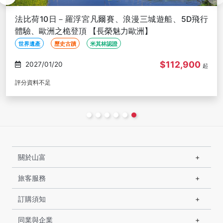
法比荷10日－羅浮宮凡爾賽、浪漫三城遊船、5D飛行
體驗、歐洲之桅登頂 【長榮魅力歐洲】
世界遺產
歷史古蹟
米其林認證
$112,900
2027/01/20
起
評分資料不足
關於山富
旅客服務
訂購須知
同業與企業