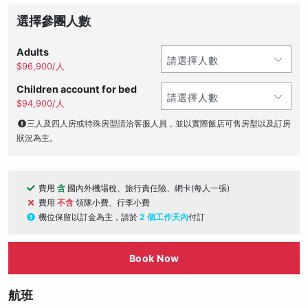
選擇參團人數
Adults
$96,900/人
Children account for bed
$94,900/人
三人及四人房或特殊房型請洽客服人員，並以實際飯店可售房型以及訂房
狀況為主。
費用
含
國內外機場稅、旅行責任險、網卡(每人一張)
費用
不含
領隊小費、行李小費
機位保留以訂金為主，請於
2 個工作天內
付訂
Book Now
航班