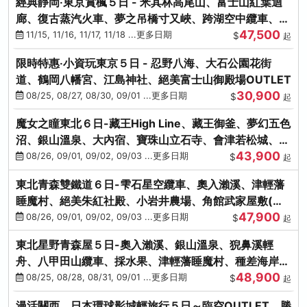
經典靜岡‧東京賞楓５日 - 米其林高尾山、富士山紅葉迴
廊、復古蒸汽火車、夢之吊橋寸又峽、跨湖空中纜車、抹
47,500
茶體驗、三溪園
11/15, 11/16, 11/17, 11/18 ...更多日期
$
起
限時特惠‧小資玩東京５日 - 忍野八海、大石公園花街
道、鶴岡八幡宮、江島神社、絕美富士山御殿場OUTLET
30,900
08/25, 08/27, 08/30, 09/01 ...更多日期
$
起
魔女之瞳東北６日-藏王High Line、藏王御釜、夢幻五色
沼、銀山溫泉、大內宿、寶珠山立石寺、會津若松城、燒
43,900
肉吃到飽
08/26, 09/01, 09/02, 09/03 ...更多日期
$
起
東北青森雙鐵道６日-雫石星空纜車、奧入瀨溪、津輕藩
睡魔村、絕美朱紅社殿、小岩井農場、角館武家屋敷(不
47,900
進免稅店)
08/26, 09/01, 09/02, 09/03 ...更多日期
$
起
東北星野青森屋５日-奧入瀨溪、銀山溫泉、猊鼻溪輕
舟、八甲田山纜車、採水果、津輕藩睡魔村、種差海岸、
48,900
法式料理(不進免稅店)
08/25, 08/28, 08/31, 09/01 ...更多日期
$
起
漫活關西．日本環球影城輕旅行５日～臨空OUTLET、勝