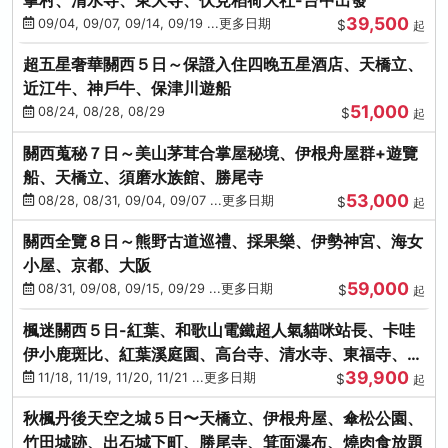
39,500
09/04, 09/07, 09/14, 09/19 ...更多日期
$
起
超五星奢華關西５日～保證入住四晚五星酒店、天橋立、
近江牛、神戶牛、保津川遊船
51,000
08/24, 08/28, 08/29
$
起
關西蒐秘７日～美山茅茸合掌屋秘境、伊根舟屋群+遊覽
船、天橋立、須磨水族館、勝尾寺
53,000
08/28, 08/31, 09/04, 09/07 ...更多日期
$
起
關西全覽８日～熊野古道巡禮、採果樂、伊勢神宮、海女
小屋、京都、大阪
59,000
08/31, 09/08, 09/15, 09/29 ...更多日期
$
起
楓迷關西５日-紅葉、和歌山電鐵超人氣貓咪站長、卡哇
伊小鹿斑比、紅葉溪庭園、高台寺、清水寺、東福寺、伊
39,900
勢龍蝦+和牛
11/18, 11/19, 11/20, 11/21 ...更多日期
$
起
秋楓丹後天空之城５日〜天橋立、伊根舟屋、傘松公園、
竹田城跡、出石城下町、勝尾寺、箕面瀑布、燒肉食放題