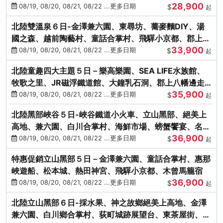
28,900
街、下呂溫泉
08/19, 08/20, 08/21, 08/22 ...更多日期
$
起
北陸雙溫泉６日-金澤兼六園、東尋坊、蕎麥麵DIY、湯
國之森、越前陶藝村、童話合掌村、飛驒小京都、郡上八
33,900
幡
08/19, 08/20, 08/21, 08/22 ...更多日期
$
起
北陸童趣四大主題５日－樂高樂園、SEA LIFE水族館、
牧歌之里、JR磁浮鐵道館、大鐘乳石洞、郡上八幡邊走
35,900
邊吃
08/19, 08/20, 08/21, 08/22 ...更多日期
$
起
北陸黑部峽谷５日-峽谷鐵道小火車、立山黑部、絕美上
高地、兼六園、白川合掌村、海鮮市場、螃蟹饗宴、名湯
36,900
雙溫泉
08/19, 08/20, 08/21, 08/22 ...更多日期
$
起
特惠促銷立山黑部５日－金澤兼六園、童話合掌村、惠那
峽遊船、松本城、熱田神宮、飛驒小京都、木曾馬籠宿
36,900
08/19, 08/20, 08/21, 08/22 ...更多日期
$
起
北陸立山黑部６日-採水果、神之故鄉絕美上高地、金澤
兼六園、白川鄉合掌村、荻町城跡展望台、東茶屋街、名