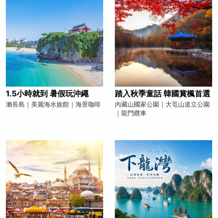
1.5小時就到 暑假玩沖繩
踏入秋季童話 韓國賞楓首選
瀨長島｜美麗海水族館｜海景咖啡
內藏山國家公園｜大芚山道立公園
｜龍門纜車