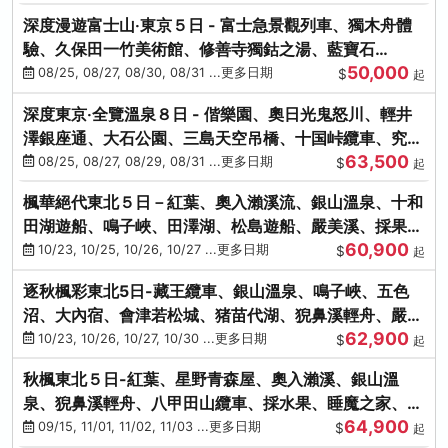
深度漫遊富士山‧東京５日 - 富士急景觀列車、獨木舟體
驗、久保田一竹美術館、修善寺獨鈷之湯、藍寶石
50,000
SAPHIR踴子號
08/25, 08/27, 08/30, 08/31 ...更多日期
$
起
深度東京‧全覽溫泉８日 - 偕樂園、奧日光鬼怒川、輕井
澤銀座通、大石公園、三島天空吊橋、十国峠纜車、究極
63,500
海鮮食べ放題
08/25, 08/27, 08/29, 08/31 ...更多日期
$
起
楓華絕代東北５日－紅葉、奧入瀨溪流、銀山溫泉、十和
田湖遊船、鳴子峽、田澤湖、松島遊船、嚴美溪、採果烤
60,900
牡蠣
10/23, 10/25, 10/26, 10/27 ...更多日期
$
起
逐秋楓彩東北5日-藏王纜車、銀山溫泉、鳴子峽、五色
沼、大內宿、會津若松城、猪苗代湖、猊鼻溪輕舟、嚴美
62,900
溪、松島海灣遊船
10/23, 10/26, 10/27, 10/30 ...更多日期
$
起
秋楓東北５日-紅葉、星野青森屋、奧入瀨溪、銀山溫
泉、猊鼻溪輕舟、八甲田山纜車、採水果、睡魔之家、法
64,900
式料理(不進免稅店)
09/15, 11/01, 11/02, 11/03 ...更多日期
$
起