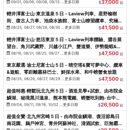
37,000
中出發
09/01, 09/06, 09/08, 09/13 ...更多日期
$
起
輕井澤富士山‧東京溫泉５日 - Laview列車、星野榆樹
街、復古人力車、池袋水族館、富士山瞭望纜車、究極海
41,500
鮮食放題
08/25, 08/27, 08/29, 08/30 ...更多日期
$
起
輕井澤富士山‧悠活東京５日 - Laview列車體驗、澀谷展
望台、角川武藏野、川越小江戶、蟹道樂、伊勢龍蝦&海
47,500
膽生魚片
08/16, 08/21, 08/25, 08/27 ...更多日期
$
起
東京嚴選‧迪士尼富士山５日 - 晴空塔&寶可夢中心、纜車
&遊船、零距離叢林巴士、鮮採水果、和牛螃蟹食放題
47,500
08/25, 08/26, 08/27, 08/29 ...更多日期
$
起
超值特惠‧輕鬆玩北九州５日 - 酒造見學+試飲、由布院金
鱗湖、秘境黑川溫泉、熊本熊電鐵、螃蟹吃到飽-台中出
26,500
發
09/04, 09/11, 09/18, 10/02 ...更多日期
$
起
超值全覽‧北九州宮崎５日 - 由布院金鱗湖、復活節島日
南花園、鵜戶神宮、青井阿蘇神社、清酒試飲、巨無霸熊