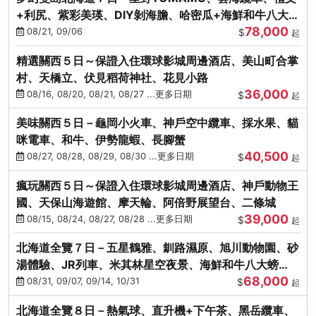
+利尻、紫彩美瑛、DIY剝海膽、哈密瓜+海鮮和牛八大螃
78,000
蟹吃到飽
08/21, 09/06
$
起
精選關西５日～保證入住環球影城周邊酒店、美山町合掌
村、天橋立、伏見稻荷神社、花見小路
36,000
08/16, 08/20, 08/21, 08/27 ...更多日期
$
起
美味關西５日－龜岡小火車、神戶空中纜車、採水果、貓
咪電車、和牛、伊勢龍蝦、長腳蟹
40,500
08/27, 08/28, 08/29, 08/30 ...更多日期
$
起
瘋玩關西５日～保證入住環球影城周邊酒店、神戶動物王
國、天保山海遊館、摩天輪、阿倍野展望台、二條城
39,000
08/15, 08/24, 08/27, 08/28 ...更多日期
$
起
北海道全覽７日－五星鶴雅、釧路濕原、旭川動物園、砂
湯體驗、JR列車、米其林星空夜景、海鮮和牛八大螃
68,000
蟹、卡哇依熊牧場
08/31, 09/07, 09/14, 10/31
$
起
北海道全覽８日－熱氣球、直升機+下午茶、黑岳纜車、