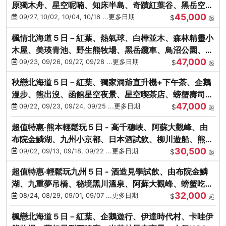
原獨木舟、星空呢喃、知床半島、奇蹟紅葉谷、黑岳空中
45,000
纜車、旭山動物園
09/27, 10/02, 10/04, 10/16 ...更多日期
$
起
楓情北海道５日－紅葉、熱氣球、白樺並木、森林精靈小
木屋、美瑛青池、野生熊牧場、黑岳纜車、鳥沼公園、紅
47,000
葉奇蹟谷、螃蟹吃到飽
09/23, 09/26, 09/27, 09/28 ...更多日期
$
起
秋戀北海道５日－紅葉、獨家洞爺直升機+下午茶、企鵝
漫步、熊出沒、函館星空夜景、星空喫茶店、螃蟹壽司、
47,000
海膽、三大螃蟹放題
09/22, 09/23, 09/24, 09/25 ...更多日期
$
起
超值特惠‧熊本輕鬆玩５日 - 高千穗峽、阿蘇大觀峰、由
布院金鱗湖、九州小京都、日本酒試飲、柳川遊船、熊本
30,500
城、熊本AEON
09/02, 09/13, 09/18, 09/22 ...更多日期
$
起
超值特惠‧輕鬆玩九州５日 - 酒造見學試飲、由布院金鱗
湖、九重夢吊橋、秘境黑川溫泉、阿蘇大觀峰、螃蟹吃到
32,000
飽
08/24, 08/29, 09/01, 09/07 ...更多日期
$
起
楓戀北海道５日－紅葉、企鵝遊行、伊達時代村、卡哇伊