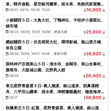
泉、輕舟遊船、星空銀河纜車、採水果、角館武家屋敷
74,900
(不進免稅店)(仙/青)
09/07, 09/14, 09/28, 11/23
$
起
小資關西５日－大鳥大社、下鴨神社、卡哇伊小鹿斑比、
錦市場
25,000
08/20, 09/26, 10/07, 10/08 ...更多日期
$
起
繽紛關西５日－伏見稻荷大社、環球影城、嵐山渡月橋、
奈良公園
26,000
09/26, 10/04, 10/07, 10/08 ...更多日期
$
起
限時神戶京都美山５日－清水寺、金閣寺、美山合掌村、
勝尾寺、大阪城公園、北野異人館
28,400
08/26
$
起
東北星野青森屋５日-奧入瀨溪、銀山溫泉、猊鼻溪輕
舟、八甲田山纜車、採水果、津輕藩睡魔村、種差海岸
58,800
(不進免稅店)
10/17
$
起
秋楓東北５日-紅葉、星野青森屋、奧入瀨溪、銀山溫