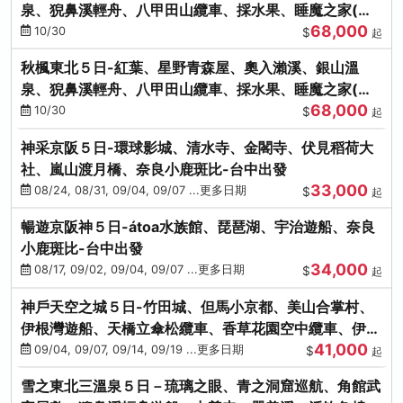
泉、猊鼻溪輕舟、八甲田山纜車、採水果、睡魔之家(不
68,000
進免稅店)
10/30
$
起
秋楓東北５日-紅葉、星野青森屋、奧入瀨溪、銀山溫
泉、猊鼻溪輕舟、八甲田山纜車、採水果、睡魔之家(不
68,000
進免稅店)
10/30
$
起
神采京阪５日-環球影城、清水寺、金閣寺、伏見稻荷大
社、嵐山渡月橋、奈良小鹿斑比-台中出發
33,000
08/24, 08/31, 09/04, 09/07 ...更多日期
$
起
暢遊京阪神５日-átoa水族館、琵琶湖、宇治遊船、奈良
小鹿斑比-台中出發
34,000
08/17, 09/02, 09/04, 09/07 ...更多日期
$
起
神戶天空之城５日-竹田城、但馬小京都、美山合掌村、
伊根灣遊船、天橋立傘松纜車、香草花園空中纜車、伊勢
41,000
龍蝦-台中出發
09/04, 09/07, 09/14, 09/19 ...更多日期
$
起
雪之東北三溫泉５日－琉璃之眼、青之洞窟巡航、角館武