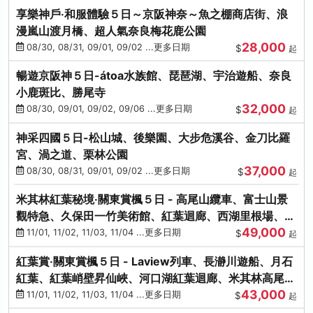
享樂神戶‧和服體驗５日～京阪神奈～魚之棚商店街、浪
漫嵐山渡月橋、超人氣奈良梅花鹿公園
28,000
08/30, 08/31, 09/01, 09/02 ...更多日期
$
起
暢遊京阪神５日-átoa水族館、琵琶湖、宇治遊船、奈良
小鹿斑比、勝尾寺
32,000
08/30, 09/01, 09/02, 09/06 ...更多日期
$
起
神采四國５日-松山城、後樂園、大步危溪谷、金刀比羅
宮、渦之道、栗林公園
37,000
08/30, 08/31, 09/01, 09/02 ...更多日期
$
起
米其林紅葉秘境‧關東賞楓５日 - 高尾山纜車、富士山景
觀特急、久保田一竹美術館、紅葉迴廊、西湖里根場、銀
49,000
杏大道
11/01, 11/02, 11/03, 11/04 ...更多日期
$
起
紅葉賞‧關東賞楓５日 - Laview列車、長瀞川遊船、月石
紅葉、紅葉峭壁昇仙峽、河口湖紅葉迴廊、米其林高尾
43,000
山、海鮮盛宴
11/01, 11/02, 11/03, 11/04 ...更多日期
$
起