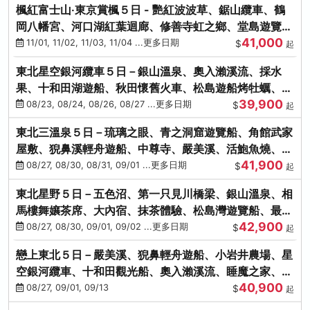
楓紅富士山‧東京賞楓５日 - 艷紅波波草、鋸山纜車、鶴
岡八幡宮、河口湖紅葉迴廊、修善寺虹之鄉、堂島遊覽
41,000
船、熱海梅園
11/01, 11/02, 11/03, 11/04 ...更多日期
$
起
東北星空銀河纜車５日－銀山溫泉、奧入瀨溪流、採水
果、十和田湖遊船、秋田懷舊火車、松島遊船烤牡蠣、嚴
39,900
美溪、螃蟹本家
08/23, 08/24, 08/26, 08/27 ...更多日期
$
起
東北三溫泉５日－琉璃之眼、青之洞窟遊覽船、角館武家
屋敷、猊鼻溪輕舟遊船、中尊寺、嚴美溪、活鮑魚燒、烤
41,900
牡蠣、握壽司體驗
08/27, 08/30, 08/31, 09/01 ...更多日期
$
起
東北星野５日－五色沼、第一只見川橋梁、銀山溫泉、相
馬樓舞孃茶席、大內宿、抹茶體驗、松島灣遊覽船、最上
42,900
川輕舟、螃蟹御膳
08/27, 08/30, 09/01, 09/02 ...更多日期
$
起
戀上東北５日－嚴美溪、猊鼻輕舟遊船、小岩井農場、星
空銀河纜車、十和田觀光船、奧入瀨溪流、睡魔之家、朱
40,900
紅社殿（仙台／青森）
08/27, 09/01, 09/13
$
起