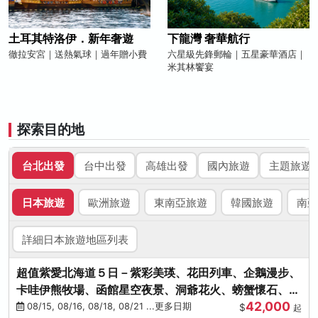
土耳其特洛伊．新年奢遊
下龍灣 奢華航行
徹拉安宮｜送熱氣球｜過年贈小費
六星級先鋒郵輪｜五星豪華酒店｜
米其林饗宴
探索目的地
台北出發
台中出發
高雄出發
國內旅遊
主題旅遊
日本旅遊
歐洲旅遊
東南亞旅遊
韓國旅遊
南亞
詳細日本旅遊地區列表
超值紫愛北海道５日－紫彩美瑛、花田列車、企鵝漫步、
卡哇伊熊牧場、函館星空夜景、洞爺花火、螃蟹懷石、啤
42,000
酒暢飲
08/15, 08/16, 08/18, 08/21 ...更多日期
$
起