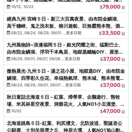
79,000
涮涮鍋(不進免稅店)
10/12, 10/22
$
起
經典九州‧宮崎５日 - 新三大百萬夜景、由布院金鱗湖、
高千穗峽、鬼之洗衣板、柳川遊船、巨無霸熊本熊、酒造
33,500
見學試飲
08/22, 08/24, 08/29, 09/01 ...更多日期
$
起
九州風物詩~浪漫福岡５日 - 銀光閃耀之街、猛獸巴士、
由布院金鱗湖、浮羽千本鳥居、地獄蒸鐵輪DIY、屋形船
37,000
晚宴、鸕鶿捕魚
08/29, 09/01, 09/07, 09/08 ...更多日期
$
起
微熱晨光‧九州５日 - 湯之花小屋、地獄蒸DIY、由布院金
鱗湖、四季彩久住花、幸福熱氣球、熊本城、熊本熊電
37,000
鐵、螃蟹吃到飽
08/24, 08/29, 09/01, 09/07 ...更多日期
$
起
秋日童話北海道５日－紅葉、掃帚草、企鵝遊行、熊牧
場、米其林星空夜景、洞爺花火、人氣NO1小丑漢堡、螃
47,000
蟹放題(千/函)
10/02
$
起
北海道跳島５日-紅葉、利尻禮文、北防波堤、聖誕老公
公馴鹿、士別羊與雲之丘、神居古潭、人氣NO1旭山動物