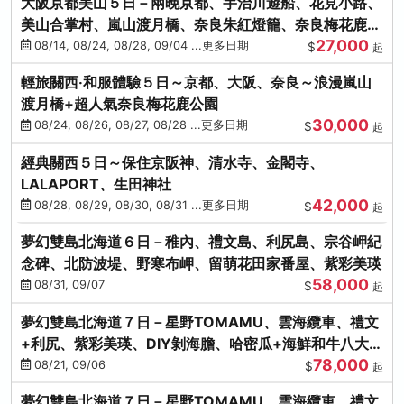
大阪京都美山５日－兩晚京都、宇治川遊船、花見小路、
美山合掌村、嵐山渡月橋、奈良朱紅燈籠、奈良梅花鹿、
27,000
流水瀑布電扶梯
08/14, 08/24, 08/28, 09/04 ...更多日期
$
起
輕旅關西‧和服體驗５日～京都、大阪、奈良～浪漫嵐山
渡月橋+超人氣奈良梅花鹿公園
30,000
08/24, 08/26, 08/27, 08/28 ...更多日期
$
起
經典關西５日～保住京阪神、清水寺、金閣寺、
LALAPORT、生田神社
42,000
08/28, 08/29, 08/30, 08/31 ...更多日期
$
起
夢幻雙島北海道６日－稚內、禮文島、利尻島、宗谷岬紀
念碑、北防波堤、野寒布岬、留萌花田家番屋、紫彩美瑛
58,000
08/31, 09/07
$
起
夢幻雙島北海道７日－星野TOMAMU、雲海纜車、禮文
+利尻、紫彩美瑛、DIY剝海膽、哈密瓜+海鮮和牛八大螃
78,000
蟹吃到飽
08/21, 09/06
$
起
夢幻雙島北海道７日－星野TOMAMU、雲海纜車、禮文