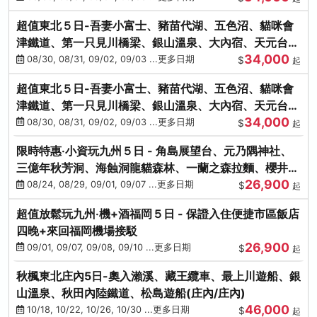
超值東北５日-吾妻小富士、豬苗代湖、五色沼、貓咪會
津鐵道、第一只見川橋梁、銀山溫泉、大內宿、天元台高
34,000
原纜車
08/30, 08/31, 09/02, 09/03 ...更多日期
$
起
超值東北５日-吾妻小富士、豬苗代湖、五色沼、貓咪會
津鐵道、第一只見川橋梁、銀山溫泉、大內宿、天元台高
34,000
原纜車
08/30, 08/31, 09/02, 09/03 ...更多日期
$
起
限時特惠‧小資玩九州５日 - 角島展望台、元乃隅神社、
三億年秋芳洞、海蝕洞龍貓森林、一蘭之森拉麵、櫻井二
26,900
見浦
08/24, 08/29, 09/01, 09/07 ...更多日期
$
起
超值放鬆玩九州‧機+酒福岡５日 - 保證入住便捷市區飯店
四晚+來回福岡機場接駁
26,900
09/01, 09/07, 09/08, 09/10 ...更多日期
$
起
秋楓東北庄內5日-奧入瀨溪、藏王纜車、最上川遊船、銀
山溫泉、秋田內陸鐵道、松島遊船(庄內/庄內)
46,000
10/18, 10/22, 10/26, 10/30 ...更多日期
$
起