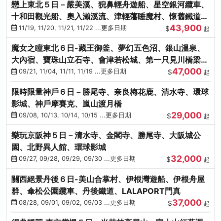
戀上東北５日－嚴美溪、猊鼻輕舟遊船、星空銀河纜車、
十和田觀光船、奧入瀨溪流、津輕藩睡魔村、懷舊鐵道
43,900
（青森／仙台）
11/19, 11/20, 11/21, 11/22 ...更多日期
$
起
魔女之瞳東北６日-藏王御釜、夢幻五色沼、銀山溫泉、
大內宿、寶珠山立石寺、會津若松城、第一只見川橋梁、
47,000
燒肉吃到飽
09/21, 11/04, 11/11, 11/19 ...更多日期
$
起
限時限量神戶６日－勝尾寺、奈良梅花鹿、清水寺、環球
影城、神戶摩賽克、嵐山渡月橋
29,000
09/08, 10/13, 10/14, 10/15 ...更多日期
$
起
樂玩京阪神５日－清水寺、金閣寺、勝尾寺、大阪城公
園、北野異人館、環球影城
32,000
09/27, 09/28, 09/29, 09/30 ...更多日期
$
起
關西絕景丹後６日-美山合掌村、伊根灣遊船、伊根舟屋
群、傘松公園纜車、丹後鐵道、LALAPORT門真
37,000
08/28, 09/01, 09/02, 09/03 ...更多日期
$
起