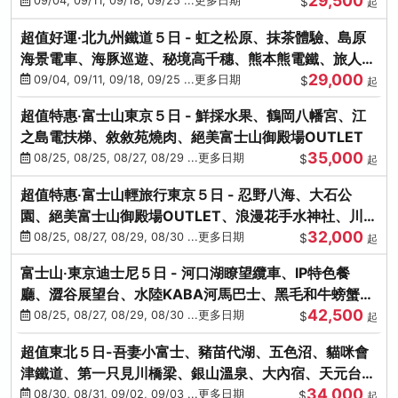
29,500
本熊-台中出發
09/04, 09/11, 09/18, 09/25 ...更多日期
$
起
超值好運‧北九州鐵道５日 - 虹之松原、抹茶體驗、島原
海景電車、海豚巡遊、秘境高千穗、熊本熊電鐵、旅人觀
29,000
光列車-台中出發
09/04, 09/11, 09/18, 09/25 ...更多日期
$
起
超值特惠‧富士山東京５日 - 鮮採水果、鶴岡八幡宮、江
之島電扶梯、敘敘苑燒肉、絕美富士山御殿場OUTLET
35,000
08/25, 08/25, 08/27, 08/29 ...更多日期
$
起
超值特惠‧富士山輕旅行東京５日 - 忍野八海、大石公
園、絕美富士山御殿場OUTLET、浪漫花手水神社、川越
32,000
小江戶
08/25, 08/27, 08/29, 08/30 ...更多日期
$
起
富士山‧東京迪士尼５日 - 河口湖瞭望纜車、IP特色餐
廳、澀谷展望台、水陸KABA河馬巴士、黑毛和牛螃蟹美
42,500
饌、季節採果
08/25, 08/27, 08/29, 08/30 ...更多日期
$
起
超值東北５日-吾妻小富士、豬苗代湖、五色沼、貓咪會
津鐵道、第一只見川橋梁、銀山溫泉、大內宿、天元台高
34,000
原纜車
08/30, 08/31, 09/02, 09/03 ...更多日期
$
起