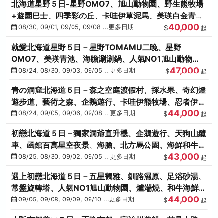
北海道星野５日-星野OMO7、旭山動物園、野生熊牧場
+遊園巴士、四季彩の丘、卡哇伊草泥馬、美瑛白金青
40,000
池、螃蟹吃到飽
08/30, 09/01, 09/05, 09/08 ...更多日期
$
起
就愛北海道星野５日－星野TOMAMU二晚、星野
OMO7、美瑛青池、海膽涮涮鍋、人氣NO1旭山動物
47,000
園、海鮮和牛螃蟹吃到飽
08/24, 08/30, 09/03, 09/05 ...更多日期
$
起
青の洞窟北海道５日－森之空庭渡假村、採水果、奇幻燈
遊步道、藝術之森、企鵝遊行、卡哇伊熊牧場、忍者伊達
44,000
時代村、螃蟹吃到飽
08/24, 09/05, 09/06, 09/08 ...更多日期
$
起
初戀北海道５日－獨家洞爺直升機、企鵝遊行、天狗山纜
車、函館百萬星空夜景、海膽、北方馬公園、海鮮和牛螃
43,000
蟹吃到飽
08/25, 08/30, 09/02, 09/05 ...更多日期
$
起
遇上初戀北海道５日－五星鶴雅、釧路濕原、足浴砂湯、
常盤旋轉塔、人氣NO1旭山動物園、爐端燒、和牛海鮮螃
44,000
蟹吃到飽
09/05, 09/08, 09/09, 09/10 ...更多日期
$
起