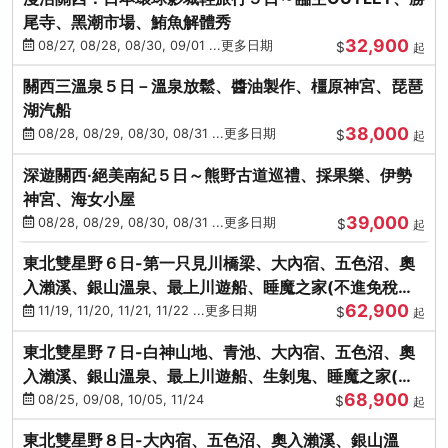
尾寺、黑潮市場、鮪魚解體秀
32,900
08/27, 08/28, 08/30, 09/01 ...更多日期
$
起
關西三溫泉５日－溫泉放鬆、醬油製作、橿原神宮、琵琶
湖汽船
38,000
08/28, 08/29, 08/30, 08/31 ...更多日期
$
起
深遊關西·絕美南紀５日～熊野古道巡禮、採果樂、伊勢
神宮、海女小屋
39,000
08/28, 08/29, 08/30, 08/31 ...更多日期
$
起
東北雙星野６日-第一只見川橋梁、大內宿、五色沼、奧
入瀨溪、銀山溫泉、最上川遊船、睡魔之家(不進免稅店)
62,900
(仙/青)
11/19, 11/20, 11/21, 11/22 ...更多日期
$
起
東北雙星野７日-白神山地、青池、大內宿、五色沼、奧
入瀨溪、銀山溫泉、最上川遊船、生剝鬼、睡魔之家(不
68,900
進免稅店)(仙/青)
08/25, 09/08, 10/05, 11/24
$
起
東北雙星野８日-大內宿、五色沼、奧入瀨溪、銀山溫