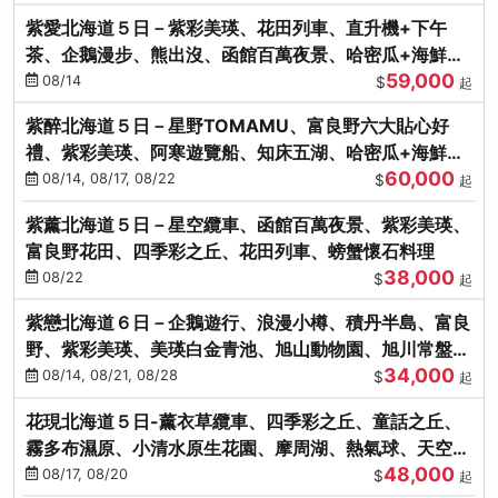
紫愛北海道５日－紫彩美瑛、花田列車、直升機+下午
茶、企鵝漫步、熊出沒、函館百萬夜景、哈密瓜+海鮮和
59,000
牛八大螃蟹吃到飽
08/14
$
起
紫醉北海道５日－星野TOMAMU、富良野六大貼心好
禮、紫彩美瑛、阿寒遊覽船、知床五湖、哈密瓜+海鮮和
60,000
牛螃蟹吃到飽
08/14, 08/17, 08/22
$
起
紫薰北海道５日－星空纜車、函館百萬夜景、紫彩美瑛、
富良野花田、四季彩之丘、花田列車、螃蟹懷石料理
38,000
08/22
$
起
紫戀北海道６日－企鵝遊行、浪漫小樽、積丹半島、富良
野、紫彩美瑛、美瑛白金青池、旭山動物園、旭川常盤旋
34,000
轉塔
08/14, 08/21, 08/28
$
起
花現北海道５日-薰衣草纜車、四季彩之丘、童話之丘、
霧多布濕原、小清水原生花園、摩周湖、熱氣球、天空溫
48,000
泉SPA、螃蟹吃到飽
08/17, 08/20
$
起