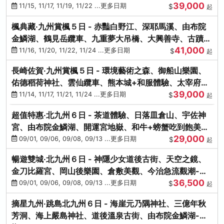
39,000
滿宮、竈門神社
11/15, 11/17, 11/19, 11/22 ...更多日期
$
起
楓典藏‧九州賞楓５日 - 赤豔白野江、深耶馬溪、由布院
金鱗湖、鶴見岳纜車、九重夢大吊橋、大興善寺、古蹟河
41,000
豚+和牛饗宴
11/16, 11/20, 11/22, 11/24 ...更多日期
$
起
長崎佐賀‧九州賞楓５日 - 環境藝術之森、御船山樂園、
佑德稻荷神社、雲仙纜車、熊本城+和服體驗、太宰府天
39,000
滿宮、光明禪寺
11/14, 11/17, 11/21, 11/24 ...更多日期
$
起
超值特惠‧北九州６日 - 茶道體驗、日落皿倉山、宇佐神
宮、由布院金鱗湖、開運宮地嶽、和牛+螃蟹吃到飽美
29,000
饌-台中出發
09/01, 09/06, 09/08, 09/13 ...更多日期
$
起
暢遊雙城‧北九州６日 - 神隱少女道後古街、天空之鏡、
金刀比羅宮、岡山後樂園、倉敷美觀、今治急流觀潮-台
36,500
中出發
09/01, 09/06, 09/08, 09/13 ...更多日期
$
起
摘星九州‧跳島北九州６日 - 海崖元乃隅神社、三億年秋
芳洞、海上嚴島神社、道後溫泉古街、由布院金鱗湖-台