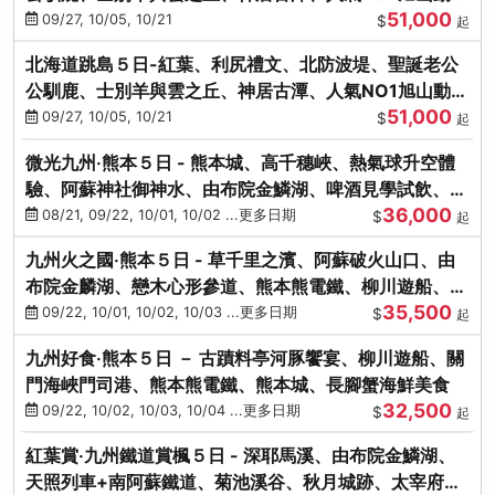
51,000
園、海膽涮涮鍋
09/27, 10/05, 10/21
$
起
北海道跳島５日-紅葉、利尻禮文、北防波堤、聖誕老公
公馴鹿、士別羊與雲之丘、神居古潭、人氣NO1旭山動物
51,000
園、海膽涮涮鍋
09/27, 10/05, 10/21
$
起
微光九州‧熊本５日 - 熊本城、高千穗峽、熱氣球升空體
驗、阿蘇神社御神水、由布院金鱗湖、啤酒見學試飲、豪
36,000
華海鮮盛宴
08/21, 09/22, 10/01, 10/02 ...更多日期
$
起
九州火之國‧熊本５日 - 草千里之濱、阿蘇破火山口、由
布院金麟湖、戀木心形參道、熊本熊電鐵、柳川遊船、地
35,500
獄蒸DIY
09/22, 10/01, 10/02, 10/03 ...更多日期
$
起
九州好食‧熊本５日 － 古蹟料亭河豚饗宴、柳川遊船、關
門海峽門司港、熊本熊電鐵、熊本城、長腳蟹海鮮美食
32,500
09/22, 10/02, 10/03, 10/04 ...更多日期
$
起
紅葉賞‧九州鐵道賞楓５日 - 深耶馬溪、由布院金鱗湖、
天照列車+南阿蘇鐵道、菊池溪谷、秋月城跡、太宰府天