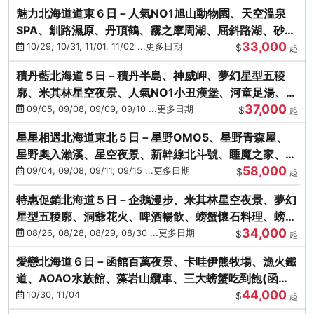
魅力北海道道東６日－人氣NO1旭山動物園、天空溫泉
SPA、釧路濕原、丹頂鶴、霧之摩周湖、屈斜路湖、砂湯
33,000
體驗
10/29, 10/31, 11/01, 11/02 ...更多日期
$
起
積丹藍北海道５日－積丹半島、神威岬、夢幻星型五稜
廓、米其林星空夜景、人氣NO1小丑漢堡、河童足湯、奇
37,000
幻燈遊步道、璀璨溪谷
09/05, 09/08, 09/09, 09/10 ...更多日期
$
起
星星相遇北海道東北５日－星野OMO5、星野青森屋、
星野奧入瀨溪、星空夜景、新幹線北斗號、睡魔之家、十
58,000
和田湖(不進免稅店)
09/04, 09/08, 09/11, 09/15 ...更多日期
$
起
特惠促銷北海道５日－企鵝漫步、米其林星空夜景、夢幻
星型五稜廓、洞爺花火、啤酒暢飲、螃蟹懷石料理、螃蟹
34,000
吃到飽
08/26, 08/28, 08/29, 08/30 ...更多日期
$
起
愛戀北海道６日－函館百萬夜景、卡哇伊熊牧場、漁火鐵
道、AOAO水族館、藻岩山纜車、三大螃蟹吃到飽(函館/
44,000
千歲)
10/30, 11/04
$
起