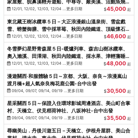
家屋敷、猊鼻溪輕舟遊船、中尊寺、嚴美溪、活鮑魚燒、
45,000
烤牡蠣、握壽司體驗
12/01, 12/02, 12/03, 12/04 ...更多日期
$
起
東北藏王樹冰纜車５日－大正浪漫銀山溫泉街、雪盆戲
雪、螃蟹御膳、雪中採草莓、秋田內陸鐵道、頂級懷石料
46,600
理、松島遊船
12/01, 12/02, 12/03, 12/04 ...更多日期
$
起
冬雪夢幻星野青森屋５日-暖爐列車、森吉山樹冰纜車、
奧入瀨溪、田澤湖、秋田內陸鐵道、採水果、津輕藩睡魔
48,000
村(不進免稅店)
12/01, 12/02, 12/03, 12/04 ...更多日期
$
起
漫遊關西‧和服體驗５日～京都、大阪、奈良～浪漫嵐山
渡月橋+超人氣奈良梅花鹿公園-台中出發
30,500
09/04, 09/07, 09/14, 09/19 ...更多日期
$
起
星采關西５日～保證入住環球影城周邊酒店、美山町合掌
村、天橋立、伏見稻荷神社、八坂神社-台中出發
35,500
09/04, 09/07, 09/14, 09/19 ...更多日期
$
起
尋幽美山．丹後川遊五日－天橋立、伊根舟屋群、美山合
掌村、清水寺、東大寺、伏見稻荷大社-台中出發