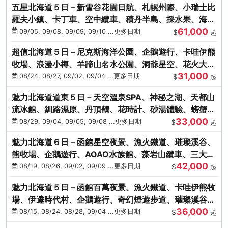
五星北海道５日－新雪谷花園日航、札幌州際、小瑞士比
羅夫小鎮、卡丁車、空中纜車、積丹半島、採水果、海鮮
61,000
和牛螃蟹放題
09/05, 09/08, 09/09, 09/10 ...更多日期
$
起
超值北海道５日－尼克斯海洋公園、企鵝遊行、卡哇伊熊
牧場、浪漫小樽、羊蹄山名水公園、洞爺星空、花火大
31,000
會、螃蟹懷石料理
08/24, 08/27, 09/02, 09/04 ...更多日期
$
起
魅力北海道道東５日－天空溫泉SPA、神秘之湖、天都山
流冰館、釧路濕原、丹頂鶴、花時計、砂湯體驗、螃蟹吃
33,000
到飽
08/29, 09/04, 09/05, 09/08 ...更多日期
$
起
魅力北海道６日－函館星空夜景、漁火鐵道、璀璨溪谷、
熊牧場、企鵝遊行、AOAO水族館、藻岩山纜車、三大螃
42,000
蟹吃到飽
08/19, 08/26, 09/02, 09/09 ...更多日期
$
起
魅力北海道５日－函館百萬夜景、漁火鐵道、卡哇伊熊牧
場、伊達時代村、企鵝遊行、奇幻燈遊步道、璀璨溪谷、
36,000
人氣NO1小丑漢堡
08/15, 08/24, 08/28, 09/04 ...更多日期
$
起