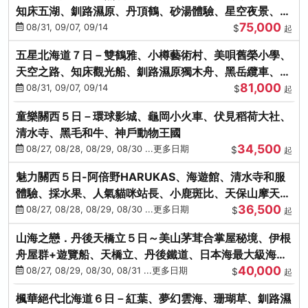
知床五湖、釧路濕原、丹頂鶴、砂湯體驗、星空夜景、洞
75,000
爺花火、螃蟹懷石料理
08/31, 09/07, 09/14
$
起
五星北海道７日－雙鶴雅、小樽藝術村、美唄舊榮小學、
天空之路、知床觀光船、釧路濕原獨木舟、黑岳纜車、流
81,000
冰硝子館DIY玻璃杯
08/31, 09/07, 09/14
$
起
童樂關西５日－環球影城、龜岡小火車、伏見稻荷大社、
清水寺、黑毛和牛、神戶動物王國
34,500
08/27, 08/28, 08/29, 08/30 ...更多日期
$
起
魅力關西５日-阿倍野HARUKAS、海遊館、清水寺和服
體驗、採水果、人氣貓咪站長、小鹿斑比、天保山摩天
36,500
輪、水上巴士
08/27, 08/28, 08/29, 08/30 ...更多日期
$
起
山海之戀．丹後天橋立５日～美山茅茸合掌屋秘境、伊根
舟屋群+遊覽船、天橋立、丹後鐵道、日本海最大級海鮮
40,000
市場
08/27, 08/29, 08/30, 08/31 ...更多日期
$
起
楓華絕代北海道６日－紅葉、夢幻雲海、珊瑚草、釧路濕