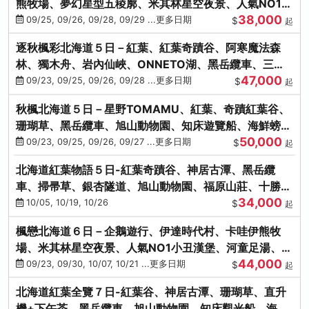
熊牧場、夢幻星型五稜廓、米其林星空夜景、人氣NO1小
38,000
丑漢堡、洞爺花火
09/25, 09/26, 09/28, 09/29 ...更多日期
$
起
逐秋楓彩北海道５日－紅葉、紅葉奇蹟谷、阿寒魔法森
林、獨木舟、岩內仙峽、ONNETO湖、黑岳纜車、三國
47,000
峠、豐平峽、螃蟹溫泉
09/23, 09/25, 09/26, 09/28 ...更多日期
$
起
秋楓北海道５日－星野TOMAMU、紅葉、奇蹟紅葉谷、
珊瑚草、黑岳纜車、旭山動物園、知床遊覽船、海鮮螃蟹
50,000
和牛吃到飽
09/23, 09/25, 09/26, 09/27 ...更多日期
$
起
北海道紅葉物語５日-紅葉奇蹟谷、神居古潭、黑岳纜
車、掃帚草、銀杏隧道、旭山動物園、福原山莊、十勝牧
34,000
場、冰的美術館
10/05, 10/19, 10/26
$
起
楓戀北海道６日－企鵝遊行、伊達時代村、卡哇伊熊牧
場、米其林星空夜景、人氣NO1小丑漢堡、河童足湯、奇
44,000
幻燈遊步道、洞爺花火
09/23, 09/30, 10/07, 10/21 ...更多日期
$
起
北海道紅葉全覽７日-紅葉谷、神居古潭、珊瑚草、直升
機+下午茶、黑岳纜車、旭山動物園、知床觀光船、海膽