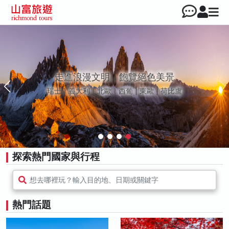
走進浪漫文明，飽覽絕色美景
瑞士｜義大利｜北歐｜西葡 | 東歐 | 荷比盧
探索熱門國家與行程
想去哪裡玩？輸入目的地、日期或關鍵字
熱門話題