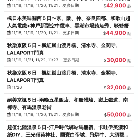
42,900
11/18, 11/19, 11/20, 11/21 ...更多日期
$
起
楓日本美味關西５日〜京、阪、神、奈良四都、和歌山超
人氣電鐵+神戶新型空中纜車、黑潮市場鮪魚秀、啖螃蟹
44,900
11/18, 11/19, 11/20, 11/21 ...更多日期
$
起
秋染京阪５日－楓紅嵐山渡月橋、清水寺、金閣寺、
LALAPORT門真
30,000
11/19, 11/21, 11/22, 11/23 ...更多日期
$
起
秋染京阪６日－楓紅嵐山渡月橋、清水寺、金閣寺、
LALAPORT門真
32,000
11/26
$
起
絕美京楓５日-兩晚五星飯店、和服體驗、蹴上鐵道、南
禪寺、有馬溫泉老街
50,000
11/18, 11/19, 11/20, 11/21 ...更多日期
$
起
超值北陸溫泉５日-江戶時代驛站馬籠宿、卡哇伊美濃和
紙DIY、三光稻荷神社、國寶白帝城、飛騨牛、大須觀音