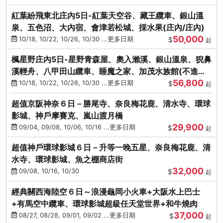
紅葉紛飛東北庄內5日-紅葉天空谷、藏王纜車、銀山溫
泉、五色沼、大內宿、會津若松城、採水果(庄內/庄內)
50,000
10/18, 10/22, 10/26, 10/30 ...更多日期
$
起
楓星野庄內5日-星野青森屋、奧入瀨溪、銀山溫泉、猊鼻
溪輕舟、八甲田山纜車、睡魔之家、加茂水族館(不進店)
56,800
(庄內/庄內)
10/18, 10/22, 10/26, 10/30 ...更多日期
$
起
超值京阪神奈６日－勝尾寺、奈良梅花鹿、清水寺、環球
影城、神戶摩賽克、嵐山渡月橋
29,900
09/04, 09/08, 10/06, 10/16 ...更多日期
$
起
超值神戶環球影城６日－升等一晚五星、奈良梅花鹿、清
水寺、環球影城、魚之棚商店街
32,000
09/08, 10/16, 10/30
$
起
經典關西海陸空６日～浪漫龜岡小火車+大阪水上巴士
+有馬空中纜車、環球影城超級任天堂世界+和牛燒肉
37,000
08/27, 08/28, 09/01, 09/02 ...更多日期
$
起