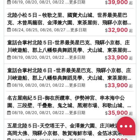
39,900
花之里絢爛花海
08/19, 08/20, 08/21, 08/22 ...更多日期
$
起
北陸小松５日－牧歌之里、國寶犬山城、世界最美星巴
克、木曾馬籠宿、金澤兼六園、東茶屋街、飛驒小京都、
32,900
白川鄉合掌村
08/24, 08/25, 08/26, 08/27 ...更多日期
$
起
童話合掌村北陸５日-世界最美星巴克、飛驒小京都、庄
川峽遊船、郡上八幡祭典舞蹈見學、犬山城、東茶屋街、
33,900
松葉蟹、金箔冰淇淋
08/19, 08/20, 08/21, 08/22 ...更多日期
$
起
童話合掌村北陸６日 -世界最美星巴克、飛驒小京都、庄
川峽遊船、郡上八幡祭典舞蹈見學、犬山城、東茶屋街、
33,900
松葉蟹、金箔冰淇淋
08/19, 08/20, 08/21, 08/22 ...更多日期
$
起
名古屋南紀５日-御在所纜車、伊勢神宮、串本海中公
園、三段壁、千疊敷、鬼之城、黑潮市場、和歌山城、伊
35,900
勢龍蝦溫泉
08/19, 08/20, 08/21, 08/22 ...更多日期
$
起
五星北陸５日-天空塔王子、金澤兼六園、庄川峽遊船、
高岡大佛、飛驒小京都、敦賀海鮮市場、金箔冰淇淋、鰻