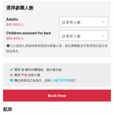
選擇參團人數
Adults
$89,900/人
Children account for bed
$89,900/人
三人及四人房或特殊房型請洽客服人員，並以實際飯店可售房型以及訂房
狀況為主。
費用
含
國內外機場稅、旅行責任險
費用
不含
全程小費
機位保留以訂金為主，請於
2 個工作天內
付訂
Book Now
航班