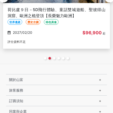
荷比盧９日－5D飛行體驗、童話雙城遊船、聖彼得山
洞窟、歐洲之桅登頂【長榮魅力歐洲】
世界遺產
歷史古蹟
特色美食
$96,900
2027/02/20
起
評分資料不足
關於山富
旅客服務
訂購須知
同業與企業