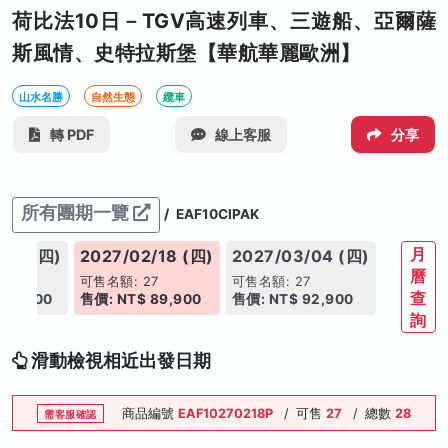
荷比法10日－TGV高速列車、三遊船、亞爾薩
斯風情、史特拉斯堡【華航華麗歐洲】
山水名勝
自然生態
纜車
轉 PDF
線上客服
分享
所有團期一覽
/
EAF10CIPAK
月
/21 (四)
2027/02/18 (四)
2027/03/04 (四)
曆
23
可售名額: 27
可售名額: 27
查
 89,900
售價: NT$ 89,900
售價: NT$ 92,900
詢
滑動檢視相近出發日期
商品編號
EAF10270218P
/
可售
27
/
總數
28
需客服確認