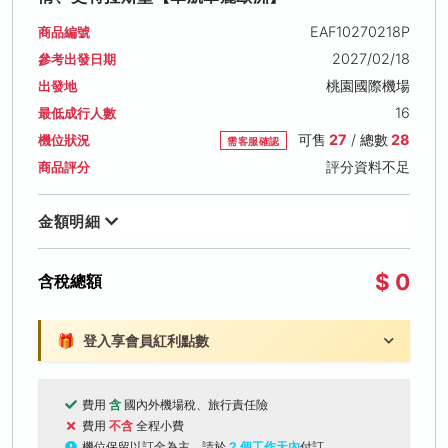
EAF10270218P
商品編號
2027/02/18
參考出發日期
桃園國際機場
出發地
16
最低成行人數
可售
27
/ 總數
28
機位狀況
需客服確認
評分資料不足
商品評分
金額明細
$ 0
含稅總額
🎁
登入享會員紅利點數
費用
含
國內外機場稅、旅行責任險
費用
不含
全程小費
機位保留以訂金為主，請於
2 個工作天內
付訂