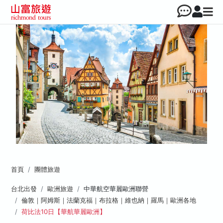
首頁
團體旅遊
台北出發
歐洲旅遊
中華航空華麗歐洲聯營
倫敦｜阿姆斯｜法蘭克福｜布拉格｜維也納｜羅馬｜歐洲各地
荷比法10日【華航華麗歐洲】