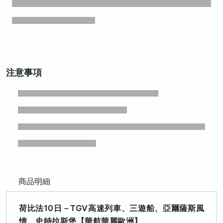
注意事項
商品明細
荷比法10日－TGV高速列車、三遊船、亞爾薩斯風
情、史特拉斯堡【華航華麗歐洲】