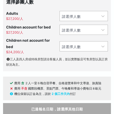
選擇參團人數
Adults
$27,200/人
Children account for bed
$27,200/人
Children not account for
bed
$24,200/人
三人及四人房或特殊房型請洽客服人員，並以實際飯店可售房型以及訂房
狀況為主。
費用
含
２人一室６晚住宿早餐、合格遊覽車和中文導遊、旅責險
費用
不含
國際段機票、景點門票、午晚餐和導遊小費每日８歐元
機位保留以訂金為主，請於
2 個工作天內
付訂
已過報名日期，請選擇其他日期