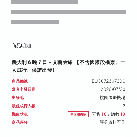
商品明細
義大利６晚７日－文藝金線 【不含國際段機票、一
人成行、保證出發】
EUC07260730C
商品編號
2026/07/30
參考出發日期
桃園國際機場
出發地
2
最低成行人數
可售
10
/ 總數
10
機位狀況
需客服確認
評分資料不足
商品評分