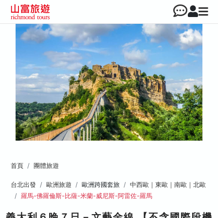
首頁
團體旅遊
台北出發
歐洲旅遊
歐洲跨國套旅
中西歐｜東歐｜南歐｜北歐
羅馬-佛羅倫斯-比薩-米蘭-威尼斯-阿雷佐-羅馬
義大利６晚７日－文藝金線 【不含國際段機