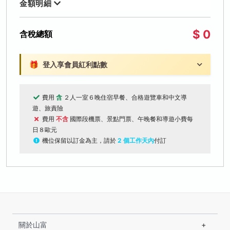
金額明細
$ 0
含稅總額
🎁
登入享會員紅利點數
費用
含
２人一室６晚住宿早餐、合格遊覽車和中文導
遊、旅責險
費用
不含
國際段機票、景點門票、午晚餐和導遊小費每
日８歐元
機位保留以訂金為主，請於
2 個工作天內
付訂
關於山富