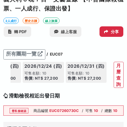
票、一人成行、保證出發】
2人成行
歷史古蹟
線上旅展
轉 PDF
線上客服
分享
所有團期一覽
/
EUC07
月
2/17 (四)
2026/12/24 (四)
2026/12/31 (四)
曆
10
可售名額: 10
可售名額: 10
查
 27,200
售價: NT$ 27,200
售價: NT$ 27,200
詢
滑動檢視相近出發日期
商品編號
EUC07260730C
/
可售
10
/
總數
10
需客服確認