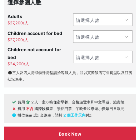
選擇參團人數
Adults
$27,200/人
Children account for bed
$27,200/人
Children not account for
bed
$24,200/人
三人及四人房或特殊房型請洽客服人員，並以實際飯店可售房型以及訂房
狀況為主。
費用
含
２人一室６晚住宿早餐、合格遊覽車和中文導遊、旅責險
費用
不含
國際段機票、景點門票、午晚餐和導遊小費每日８歐元
機位保留以訂金為主，請於
2 個工作天內
付訂
Book Now