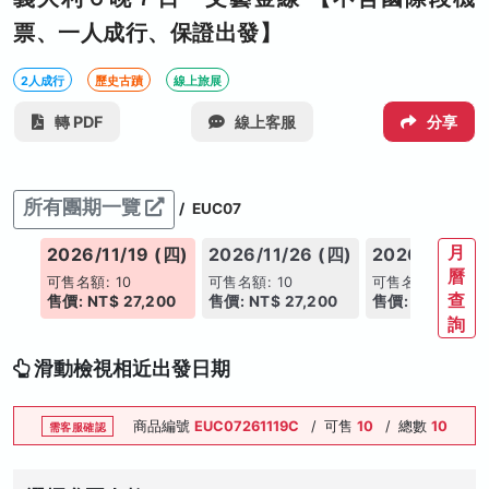
票、一人成行、保證出發】
2人成行
歷史古蹟
線上旅展
轉 PDF
線上客服
分享
所有團期一覽
/
EUC07
月
(四)
2026/11/19 (四)
2026/11/26 (四)
2026/12/03 
曆
可售名額: 10
可售名額: 10
可售名額: 10
查
00
售價: NT$ 27,200
售價: NT$ 27,200
售價: NT$ 27,2
詢
滑動檢視相近出發日期
商品編號
EUC07261119C
/
可售
10
/
總數
10
需客服確認