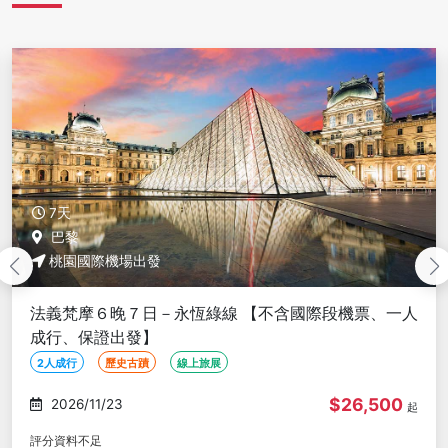
7天
桃園國際機場出發
英國、蘇格蘭６晚７日－高貴紫線 (冬季行程) 【不含國
際段機票、一人成行、保證出發】
2人成行
歷史古蹟
線上旅展
$27,200
2026/11/21
起
評分資料不足