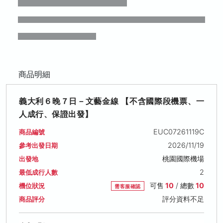
商品明細
義大利６晚７日－文藝金線 【不含國際段機票、一
人成行、保證出發】
EUC07261119C
商品編號
2026/11/19
參考出發日期
桃園國際機場
出發地
2
最低成行人數
可售
10
/ 總數
10
機位狀況
需客服確認
評分資料不足
商品評分