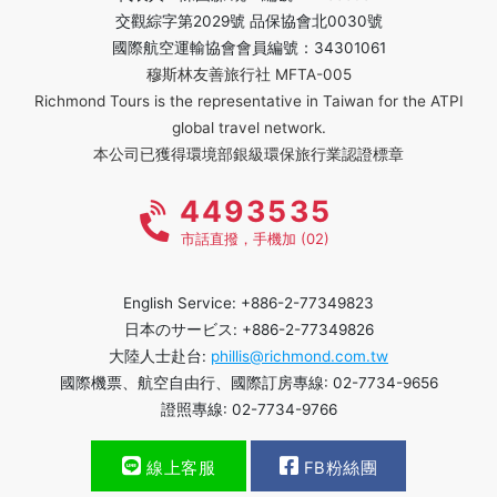
交觀綜字第2029號 品保協會北0030號
國際航空運輸協會會員編號：34301061
穆斯林友善旅行社 MFTA-005
Richmond Tours is the representative in Taiwan for the ATPI
global travel network.
本公司已獲得環境部銀級環保旅行業認證標章
4493535
市話直撥，手機加 (02)
English Service: +886-2-77349823
日本のサービス: +886-2-77349826
大陸人士赴台:
phillis@richmond.com.tw
國際機票、航空自由行、國際訂房專線: 02-7734-9656
證照專線: 02-7734-9766
線上客服
FB粉絲團