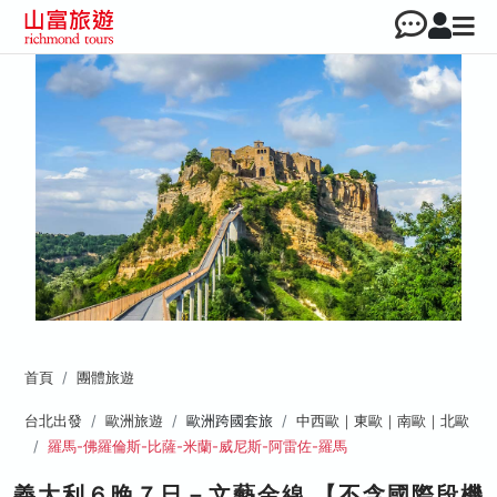
首頁
團體旅遊
台北出發
歐洲旅遊
歐洲跨國套旅
中西歐｜東歐｜南歐｜北歐
羅馬-佛羅倫斯-比薩-米蘭-威尼斯-阿雷佐-羅馬
義大利６晚７日－文藝金線 【不含國際段機