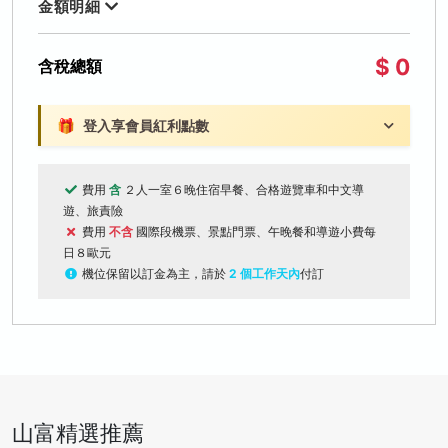
金額明細
$ 0
含稅總額
🎁
登入享會員紅利點數
費用
含
２人一室６晚住宿早餐、合格遊覽車和中文導
遊、旅責險
費用
不含
國際段機票、景點門票、午晚餐和導遊小費每
日８歐元
機位保留以訂金為主，請於
2 個工作天內
付訂
山富精選推薦