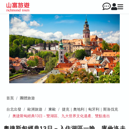
首頁
團體旅遊
台北出發
歐洲旅遊
東歐
捷克｜奧地利｜匈牙利｜斯洛伐克
奧捷斯匈經典13日－雙湖區、九大世界文化遺產、雙點進出
奧捷斯匈經典13日－入住湖區一晚、庫倫洛夫