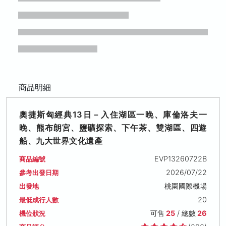
商品明細
奧捷斯匈經典13日－入住湖區一晚、庫倫洛夫一
晚、熊布朗宮、鹽礦探索、下午茶、雙湖區、四遊
船、九大世界文化遺產
EVP13260722B
商品編號
2026/07/22
參考出發日期
桃園國際機場
出發地
20
最低成行人數
可售
25
/ 總數
26
機位狀況