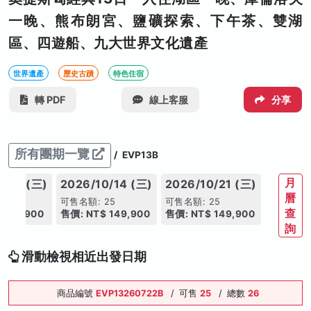
一晚、熊布朗宮、鹽礦探索、下午茶、雙湖
區、四遊船、九大世界文化遺產
世界遺產
歷史古蹟
特色住宿
轉 PDF
線上客服
分享
所有團期一覽
/
EVP13B
月
0/07 (三)
2026/10/14 (三)
2026/10/21 (三)
曆
25
可售名額: 25
可售名額: 25
查
 149,900
售價: NT$ 149,900
售價: NT$ 149,900
詢
滑動檢視相近出發日期
商品編號
EVP13260722B
/
可售
25
/
總數
26