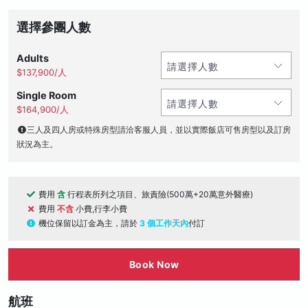
選擇參團人數
Adults
$137,900/人
Single Room
$164,900/人
三人及四人房或特殊房型請洽客服人員，並以實際飯店可售房型以及訂房
狀況為主。
費用
含
行程表所列之項目、旅責險(500萬+20萬意外醫療)
費用
不含
小費,行李小費
機位保留以訂金為主，請於
3 個工作天內
付訂
Book Now
航班