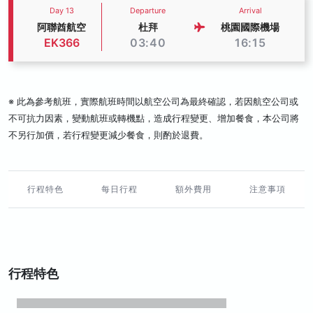
Day 13
Departure
Arrival
阿聯酋航空
杜拜
桃園國際機場
EK366
03:40
16:15
※ 此為參考航班，實際航班時間以航空公司為最終確認，若因航空公司或
不可抗力因素，變動航班或轉機點，造成行程變更、增加餐食，本公司將
不另行加價，若行程變更減少餐食，則酌於退費。
行程特色
每日行程
額外費用
注意事項
行程特色