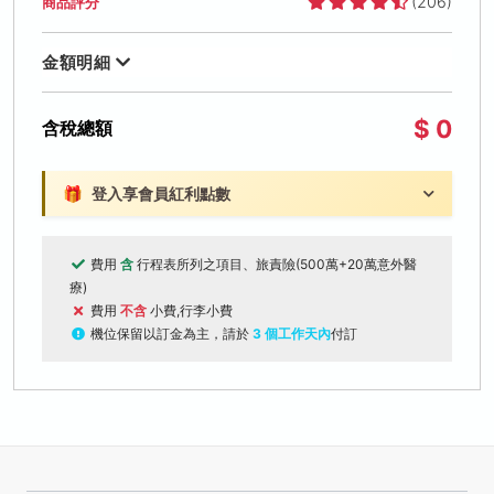
(206)
商品評分
金額明細
$ 0
含稅總額
🎁
登入享會員紅利點數
費用
含
行程表所列之項目、旅責險(500萬+20萬意外醫
療)
費用
不含
小費,行李小費
機位保留以訂金為主，請於
3 個工作天內
付訂