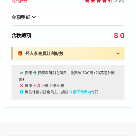
(206)
商品評分
金額明細
$ 0
含稅總額
🎁
登入享會員紅利點數
費用
含
行程表所列之項目、旅責險(500萬+20萬意外醫
療)
費用
不含
小費,行李小費
機位保留以訂金為主，請於
3 個工作天內
付訂