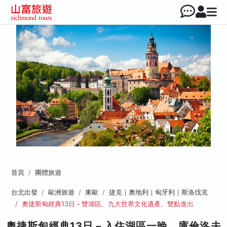
首頁
團體旅遊
台北出發
歐洲旅遊
東歐
捷克｜奧地利｜匈牙利｜斯洛伐克
奧捷斯匈經典13日－雙湖區、九大世界文化遺產、雙點進出
奧捷斯匈經典13日－入住湖區一晚、庫倫洛夫