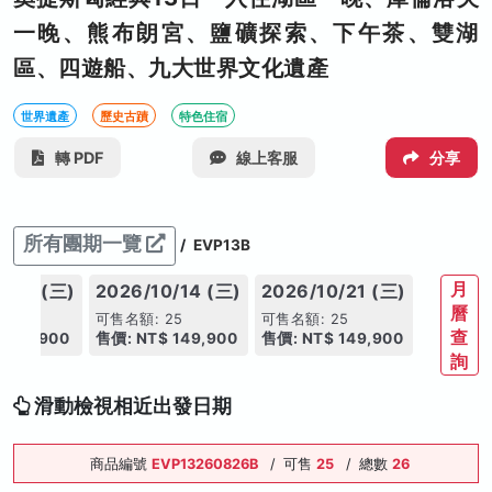
一晚、熊布朗宮、鹽礦探索、下午茶、雙湖
區、四遊船、九大世界文化遺產
世界遺產
歷史古蹟
特色住宿
轉 PDF
線上客服
分享
所有團期一覽
/
EVP13B
月
0/07 (三)
2026/10/14 (三)
2026/10/21 (三)
曆
25
可售名額: 25
可售名額: 25
查
 149,900
售價: NT$ 149,900
售價: NT$ 149,900
詢
滑動檢視相近出發日期
商品編號
EVP13260826B
/
可售
25
/
總數
26