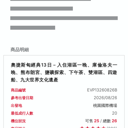
商品明細
奧捷斯匈經典13日－入住湖區一晚、庫倫洛夫一
晚、熊布朗宮、鹽礦探索、下午茶、雙湖區、四遊
船、九大世界文化遺產
EVP13260826B
商品編號
2026/08/26
參考出發日期
桃園國際機場
出發地
20
最低成行人數
可售
25
/ 總數
26
機位狀況