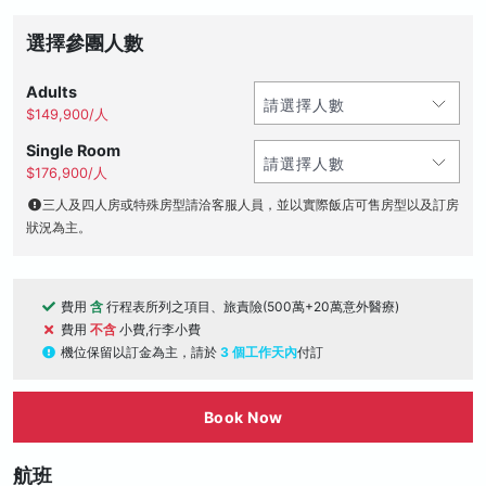
選擇參團人數
Adults
$149,900/人
Single Room
$176,900/人
三人及四人房或特殊房型請洽客服人員，並以實際飯店可售房型以及訂房
狀況為主。
費用
含
行程表所列之項目、旅責險(500萬+20萬意外醫療)
費用
不含
小費,行李小費
機位保留以訂金為主，請於
3 個工作天內
付訂
Book Now
航班