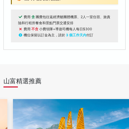
費用
含
團費包往返經濟艙團體機票、2人一室住宿、旅責
險和行程所餐食和景點門票交通安排
費用
不含
小費領隊+導遊司機每人每日$300
機位保留以訂金為主，請於
3 個工作天內
付訂
山富精選推薦