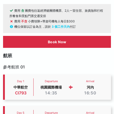
費用
含
團費包往返經濟艙團體機票、2人一室住宿、旅責險和行程
所餐食和景點門票交通安排
費用
不含
小費領隊+導遊司機每人每日$300
機位保留以訂金為主，請於
3 個工作天內
付訂
Book Now
航班
參考航班 01
Day 1
Departure
Arrival
中華航空
桃園國際機場
河內
CI793
14:35
16:50
Day 5
Departure
Arrival