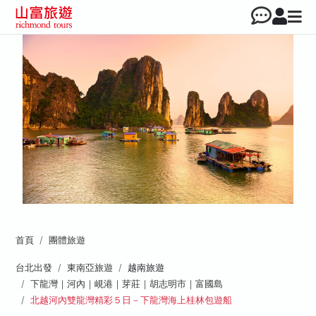
首頁
團體旅遊
台北出發
東南亞旅遊
越南旅遊
下龍灣｜河內｜峴港｜芽莊｜胡志明市｜富國島
北越河內雙龍灣精彩５日－下龍灣海上桂林包遊船