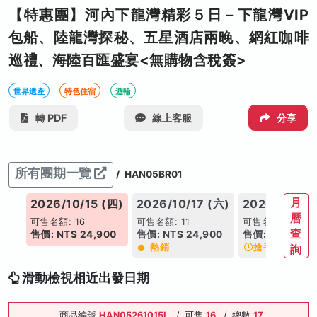
【特惠團】河內下龍灣精彩５日－下龍灣VIP
包船、陸龍灣探秘、五星酒店兩晚、網紅咖啡
巡禮、海陸百匯盛宴<無購物含稅簽>
世界遺產
特色住宿
遊輪
轉 PDF
線上客服
分享
所有團期一覽
/
HAN05BR01
月
(六)
2026/10/15 (四)
2026/10/17 (六)
2026/10/21 
曆
可售名額: 16
可售名額: 11
可售名額: 19
查
00
售價: NT$ 24,900
售價: NT$ 24,900
售價: NT$ 24,9
熱銷
搶手日期
詢
滑動檢視相近出發日期
商品編號
HAN05261015L
/
可售
16
/
總數
17