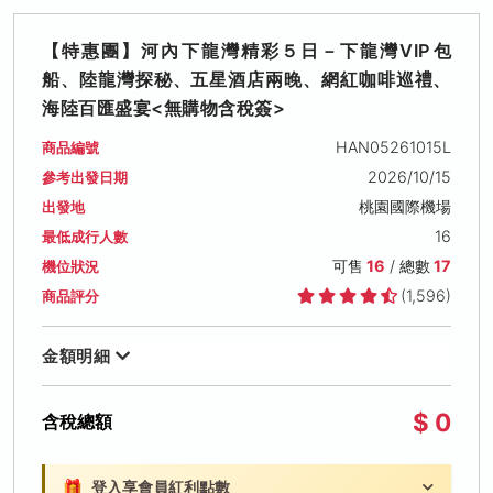
【特惠團】河內下龍灣精彩５日－下龍灣VIP包
船、陸龍灣探秘、五星酒店兩晚、網紅咖啡巡禮、
海陸百匯盛宴<無購物含稅簽>
HAN05261015L
商品編號
2026/10/15
參考出發日期
桃園國際機場
出發地
16
最低成行人數
可售
16
/ 總數
17
機位狀況
(1,596)
商品評分
金額明細
$ 0
含稅總額
🎁
登入享會員紅利點數