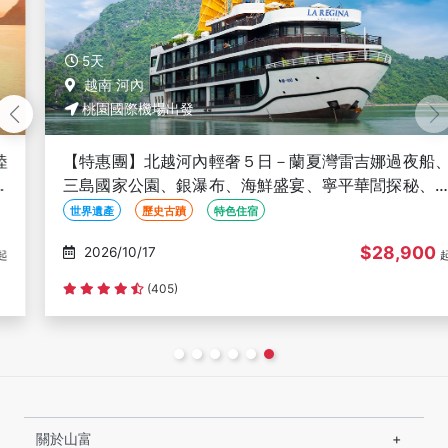
5天
越南 河內
桃園國際機場出發
【特惠團】北越河內輕奢５日－蘭夏灣雷吉娜過夜船、
三島國家公園、銀瀑布、海鮮盛宴、寧平華閭探秘、２
晚五星＜無購物含簽＞
世界遺產
歷史古蹟
特色住宿
$28,900
2026/10/17
起
(405)
關於山富