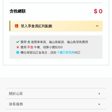
$ 0
含稅總額
🎁
登入享會員紅利點數
費用
含
遊覽車車資、龜山島船資、龜山島登島費用
費用
不含
午餐、領隊小費$200
機位保留以訂金為主，請於
1 個工作天內
付訂
關於山富
旅客服務