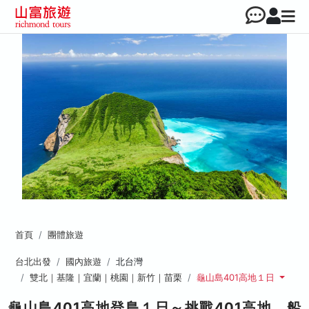
首頁
團體旅遊
台北出發
國內旅遊
北台灣
雙北｜基隆｜宜蘭｜桃園｜新竹｜苗栗
龜山島401高地１日
龜山島401高地登島１日～挑戰401高地、船