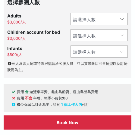
選擇參團人數
Adults
$3,000/人
Children account for bed
$3,000/人
Infants
$500/人
三人及四人房或特殊房型請洽客服人員，並以實際飯店可售房型以及訂房
狀況為主。
費用
含
遊覽車車資、龜山島船資、龜山島登島費用
費用
不含
午餐、領隊小費$200
機位保留以訂金為主，請於
1 個工作天內
付訂
Book Now