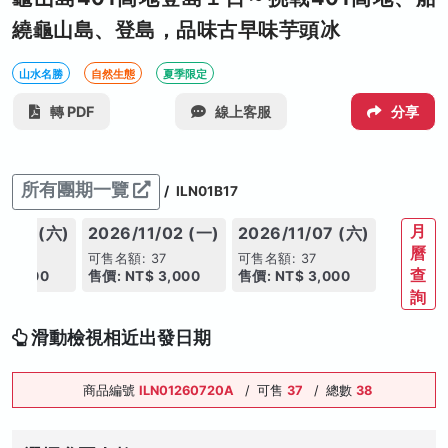
繞龜山島、登島，品味古早味芋頭冰
山水名勝
自然生態
夏季限定
轉 PDF
線上客服
分享
所有團期一覽
/
ILN01B17
月
0/31 (六)
2026/11/02 (一)
2026/11/07 (六)
曆
37
可售名額: 37
可售名額: 37
查
 3,000
售價: NT$ 3,000
售價: NT$ 3,000
詢
滑動檢視相近出發日期
商品編號
ILN01260720A
/
可售
37
/
總數
38