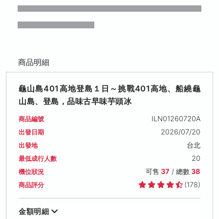
商品明細
龜山島401高地登島１日～挑戰401高地、船繞龜
山島、登島，品味古早味芋頭冰
ILN01260720A
商品編號
2026/07/20
出發日期
台北
出發地
20
最低成行人數
可售
37
/ 總數
38
機位狀況
(178)
商品評分
金額明細