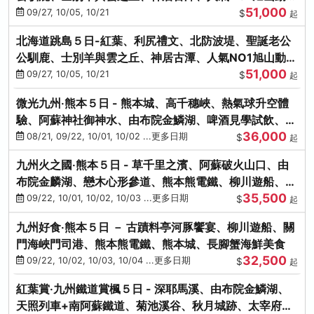
51,000
園、海膽涮涮鍋
09/27, 10/05, 10/21
$
起
北海道跳島５日-紅葉、利尻禮文、北防波堤、聖誕老公
公馴鹿、士別羊與雲之丘、神居古潭、人氣NO1旭山動物
51,000
園、海膽涮涮鍋
09/27, 10/05, 10/21
$
起
微光九州‧熊本５日 - 熊本城、高千穗峽、熱氣球升空體
驗、阿蘇神社御神水、由布院金鱗湖、啤酒見學試飲、豪
36,000
華海鮮盛宴
08/21, 09/22, 10/01, 10/02 ...更多日期
$
起
九州火之國‧熊本５日 - 草千里之濱、阿蘇破火山口、由
布院金麟湖、戀木心形參道、熊本熊電鐵、柳川遊船、地
35,500
獄蒸DIY
09/22, 10/01, 10/02, 10/03 ...更多日期
$
起
九州好食‧熊本５日 － 古蹟料亭河豚饗宴、柳川遊船、關
門海峽門司港、熊本熊電鐵、熊本城、長腳蟹海鮮美食
32,500
09/22, 10/02, 10/03, 10/04 ...更多日期
$
起
紅葉賞‧九州鐵道賞楓５日 - 深耶馬溪、由布院金鱗湖、
天照列車+南阿蘇鐵道、菊池溪谷、秋月城跡、太宰府天