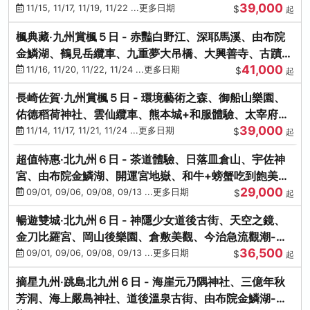
39,000
滿宮、竈門神社
11/15, 11/17, 11/19, 11/22 ...更多日期
$
起
楓典藏‧九州賞楓５日 - 赤豔白野江、深耶馬溪、由布院
金鱗湖、鶴見岳纜車、九重夢大吊橋、大興善寺、古蹟河
41,000
豚+和牛饗宴
11/16, 11/20, 11/22, 11/24 ...更多日期
$
起
長崎佐賀‧九州賞楓５日 - 環境藝術之森、御船山樂園、
佑德稻荷神社、雲仙纜車、熊本城+和服體驗、太宰府天
39,000
滿宮、光明禪寺
11/14, 11/17, 11/21, 11/24 ...更多日期
$
起
超值特惠‧北九州６日 - 茶道體驗、日落皿倉山、宇佐神
宮、由布院金鱗湖、開運宮地嶽、和牛+螃蟹吃到飽美
29,000
饌-台中出發
09/01, 09/06, 09/08, 09/13 ...更多日期
$
起
暢遊雙城‧北九州６日 - 神隱少女道後古街、天空之鏡、
金刀比羅宮、岡山後樂園、倉敷美觀、今治急流觀潮-台
36,500
中出發
09/01, 09/06, 09/08, 09/13 ...更多日期
$
起
摘星九州‧跳島北九州６日 - 海崖元乃隅神社、三億年秋
芳洞、海上嚴島神社、道後溫泉古街、由布院金鱗湖-台