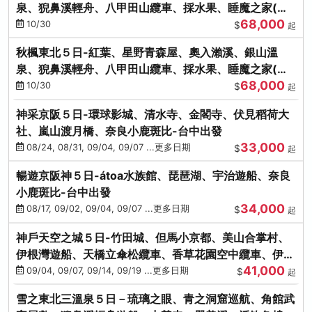
泉、猊鼻溪輕舟、八甲田山纜車、採水果、睡魔之家(不
68,000
進免稅店)
10/30
$
起
秋楓東北５日-紅葉、星野青森屋、奧入瀨溪、銀山溫
泉、猊鼻溪輕舟、八甲田山纜車、採水果、睡魔之家(不
68,000
進免稅店)
10/30
$
起
神采京阪５日-環球影城、清水寺、金閣寺、伏見稻荷大
社、嵐山渡月橋、奈良小鹿斑比-台中出發
33,000
08/24, 08/31, 09/04, 09/07 ...更多日期
$
起
暢遊京阪神５日-átoa水族館、琵琶湖、宇治遊船、奈良
小鹿斑比-台中出發
34,000
08/17, 09/02, 09/04, 09/07 ...更多日期
$
起
神戶天空之城５日-竹田城、但馬小京都、美山合掌村、
伊根灣遊船、天橋立傘松纜車、香草花園空中纜車、伊勢
41,000
龍蝦-台中出發
09/04, 09/07, 09/14, 09/19 ...更多日期
$
起
雪之東北三溫泉５日－琉璃之眼、青之洞窟巡航、角館武