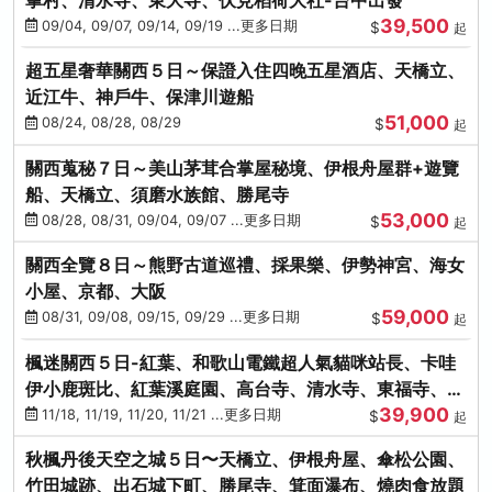
39,500
09/04, 09/07, 09/14, 09/19 ...更多日期
$
起
超五星奢華關西５日～保證入住四晚五星酒店、天橋立、
近江牛、神戶牛、保津川遊船
51,000
08/24, 08/28, 08/29
$
起
關西蒐秘７日～美山茅茸合掌屋秘境、伊根舟屋群+遊覽
船、天橋立、須磨水族館、勝尾寺
53,000
08/28, 08/31, 09/04, 09/07 ...更多日期
$
起
關西全覽８日～熊野古道巡禮、採果樂、伊勢神宮、海女
小屋、京都、大阪
59,000
08/31, 09/08, 09/15, 09/29 ...更多日期
$
起
楓迷關西５日-紅葉、和歌山電鐵超人氣貓咪站長、卡哇
伊小鹿斑比、紅葉溪庭園、高台寺、清水寺、東福寺、伊
39,900
勢龍蝦+和牛
11/18, 11/19, 11/20, 11/21 ...更多日期
$
起
秋楓丹後天空之城５日〜天橋立、伊根舟屋、傘松公園、
竹田城跡、出石城下町、勝尾寺、箕面瀑布、燒肉食放題