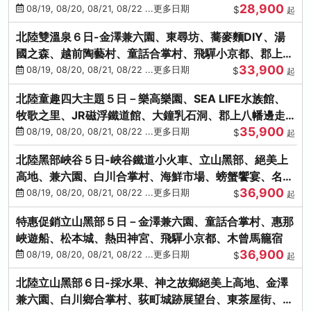
28,900
街、下呂溫泉
08/19, 08/20, 08/21, 08/22 ...更多日期
$
起
北陸雙溫泉６日-金澤兼六園、東尋坊、蕎麥麵DIY、湯
國之森、越前陶藝村、童話合掌村、飛驒小京都、郡上八
33,900
幡
08/19, 08/20, 08/21, 08/22 ...更多日期
$
起
北陸童趣四大主題５日－樂高樂園、SEA LIFE水族館、
牧歌之里、JR磁浮鐵道館、大鐘乳石洞、郡上八幡邊走
35,900
邊吃
08/19, 08/20, 08/21, 08/22 ...更多日期
$
起
北陸黑部峽谷５日-峽谷鐵道小火車、立山黑部、絕美上
高地、兼六園、白川合掌村、海鮮市場、螃蟹饗宴、名湯
36,900
雙溫泉
08/19, 08/20, 08/21, 08/22 ...更多日期
$
起
特惠促銷立山黑部５日－金澤兼六園、童話合掌村、惠那
峽遊船、松本城、熱田神宮、飛驒小京都、木曾馬籠宿
36,900
08/19, 08/20, 08/21, 08/22 ...更多日期
$
起
北陸立山黑部６日-採水果、神之故鄉絕美上高地、金澤
兼六園、白川鄉合掌村、荻町城跡展望台、東茶屋街、名