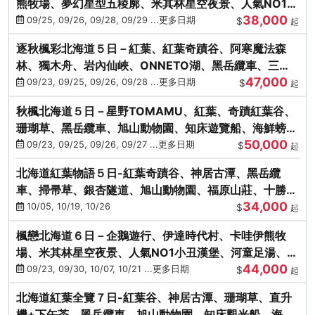
熊牧場、夢幻星型五稜廓、米其林星空夜景、人氣NO1小
38,000
丑漢堡、洞爺花火
09/25, 09/26, 09/28, 09/29 ...更多日期
$
起
逐秋楓彩北海道５日－紅葉、紅葉奇蹟谷、阿寒魔法森
林、獨木舟、岩內仙峽、ONNETO湖、黑岳纜車、三國
47,000
峠、豐平峽、螃蟹溫泉
09/23, 09/25, 09/26, 09/28 ...更多日期
$
起
秋楓北海道５日－星野TOMAMU、紅葉、奇蹟紅葉谷、
珊瑚草、黑岳纜車、旭山動物園、知床遊覽船、海鮮螃蟹
50,000
和牛吃到飽
09/23, 09/25, 09/26, 09/27 ...更多日期
$
起
北海道紅葉物語５日-紅葉奇蹟谷、神居古潭、黑岳纜
車、掃帚草、銀杏隧道、旭山動物園、福原山莊、十勝牧
34,000
場、冰的美術館
10/05, 10/19, 10/26
$
起
楓戀北海道６日－企鵝遊行、伊達時代村、卡哇伊熊牧
場、米其林星空夜景、人氣NO1小丑漢堡、河童足湯、奇
44,000
幻燈遊步道、洞爺花火
09/23, 09/30, 10/07, 10/21 ...更多日期
$
起
北海道紅葉全覽７日-紅葉谷、神居古潭、珊瑚草、直升
機+下午茶、黑岳纜車、旭山動物園、知床觀光船、海膽