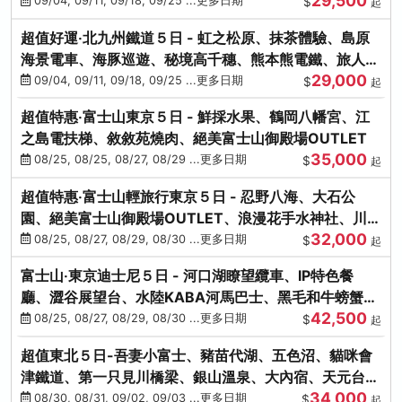
29,500
本熊-台中出發
09/04, 09/11, 09/18, 09/25 ...更多日期
$
起
超值好運‧北九州鐵道５日 - 虹之松原、抹茶體驗、島原
海景電車、海豚巡遊、秘境高千穗、熊本熊電鐵、旅人觀
29,000
光列車-台中出發
09/04, 09/11, 09/18, 09/25 ...更多日期
$
起
超值特惠‧富士山東京５日 - 鮮採水果、鶴岡八幡宮、江
之島電扶梯、敘敘苑燒肉、絕美富士山御殿場OUTLET
35,000
08/25, 08/25, 08/27, 08/29 ...更多日期
$
起
超值特惠‧富士山輕旅行東京５日 - 忍野八海、大石公
園、絕美富士山御殿場OUTLET、浪漫花手水神社、川越
32,000
小江戶
08/25, 08/27, 08/29, 08/30 ...更多日期
$
起
富士山‧東京迪士尼５日 - 河口湖瞭望纜車、IP特色餐
廳、澀谷展望台、水陸KABA河馬巴士、黑毛和牛螃蟹美
42,500
饌、季節採果
08/25, 08/27, 08/29, 08/30 ...更多日期
$
起
超值東北５日-吾妻小富士、豬苗代湖、五色沼、貓咪會
津鐵道、第一只見川橋梁、銀山溫泉、大內宿、天元台高
34,000
原纜車
08/30, 08/31, 09/02, 09/03 ...更多日期
$
起