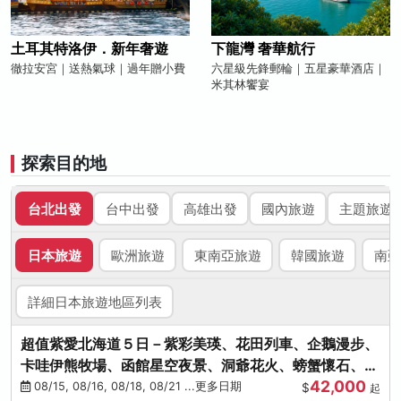
土耳其特洛伊．新年奢遊
下龍灣 奢華航行
徹拉安宮｜送熱氣球｜過年贈小費
六星級先鋒郵輪｜五星豪華酒店｜
米其林饗宴
探索目的地
台北出發
台中出發
高雄出發
國內旅遊
主題旅遊
日本旅遊
歐洲旅遊
東南亞旅遊
韓國旅遊
南亞
詳細日本旅遊地區列表
超值紫愛北海道５日－紫彩美瑛、花田列車、企鵝漫步、
卡哇伊熊牧場、函館星空夜景、洞爺花火、螃蟹懷石、啤
42,000
酒暢飲
08/15, 08/16, 08/18, 08/21 ...更多日期
$
起