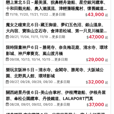
戀上東北５日－嚴美溪、猊鼻輕舟遊船、星空銀河纜車、
十和田觀光船、奧入瀨溪流、津輕藩睡魔村、懷舊鐵道
43,900
（青森／仙台）
11/19, 11/20, 11/21, 11/22 ...更多日期
$
起
魔女之瞳東北６日-藏王御釜、夢幻五色沼、銀山溫泉、
大內宿、寶珠山立石寺、會津若松城、第一只見川橋梁、
47,000
燒肉吃到飽
09/21, 11/04, 11/11, 11/19 ...更多日期
$
起
限時限量神戶６日－勝尾寺、奈良梅花鹿、清水寺、環球
影城、神戶摩賽克、嵐山渡月橋
29,000
09/08, 10/13, 10/14, 10/15 ...更多日期
$
起
樂玩京阪神５日－清水寺、金閣寺、勝尾寺、大阪城公
園、北野異人館、環球影城
32,000
09/27, 09/28, 09/29, 09/30 ...更多日期
$
起
關西絕景丹後６日-美山合掌村、伊根灣遊船、伊根舟屋
群、傘松公園纜車、丹後鐵道、LALAPORT門真
37,000
08/28, 09/01, 09/02, 09/03 ...更多日期
$
起