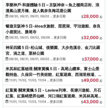
享樂神戶‧和服體驗５日～京阪神奈～魚之棚商店街、浪
漫嵐山渡月橋、超人氣奈良梅花鹿公園
28,000
08/30, 08/31, 09/01, 09/02 ...更多日期
$
起
暢遊京阪神５日-átoa水族館、琵琶湖、宇治遊船、奈良
小鹿斑比、勝尾寺
32,000
08/30, 09/01, 09/02, 09/06 ...更多日期
$
起
神采四國５日-松山城、後樂園、大步危溪谷、金刀比羅
宮、渦之道、栗林公園
37,000
08/30, 08/31, 09/01, 09/02 ...更多日期
$
起
米其林紅葉秘境‧關東賞楓５日 - 高尾山纜車、富士山景
觀特急、久保田一竹美術館、紅葉迴廊、西湖里根場、銀
49,000
杏大道
11/01, 11/02, 11/03, 11/04 ...更多日期
$
起
紅葉賞‧關東賞楓５日 - Laview列車、長瀞川遊船、月石
紅葉、紅葉峭壁昇仙峽、河口湖紅葉迴廊、米其林高尾
43,000
山、海鮮盛宴
11/01, 11/02, 11/03, 11/04 ...更多日期
$
起