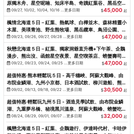
原獨木舟、星空呢喃、知床半島、奇蹟紅葉谷、黑岳空中
45,000
纜車、旭山動物園
09/27, 10/02, 10/04, 10/16 ...更多日期
$
起
楓情北海道５日－紅葉、熱氣球、白樺並木、森林精靈小
木屋、美瑛青池、野生熊牧場、黑岳纜車、鳥沼公園、紅
47,000
葉奇蹟谷、螃蟹吃到飽
09/23, 09/26, 09/27, 09/28 ...更多日期
$
起
秋戀北海道５日－紅葉、獨家洞爺直升機+下午茶、企鵝
漫步、熊出沒、函館星空夜景、星空喫茶店、螃蟹壽司、
47,000
海膽、三大螃蟹放題
09/22, 09/23, 09/24, 09/25 ...更多日期
$
起
超值特惠‧熊本輕鬆玩５日 - 高千穗峽、阿蘇大觀峰、由
布院金鱗湖、九州小京都、日本酒試飲、柳川遊船、熊本
30,500
城、熊本AEON
09/02, 09/13, 09/18, 09/22 ...更多日期
$
起
超值特惠‧輕鬆玩九州５日 - 酒造見學試飲、由布院金鱗
湖、九重夢吊橋、秘境黑川溫泉、阿蘇大觀峰、螃蟹吃到
32,000
飽
08/24, 08/29, 09/01, 09/07 ...更多日期
$
起
楓戀北海道５日－紅葉、企鵝遊行、伊達時代村、卡哇伊