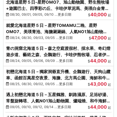
北海道星野５日-星野OMO7、旭山動物園、野生熊牧場
+遊園巴士、四季彩の丘、卡哇伊草泥馬、美瑛白金青
40,000
池、螃蟹吃到飽
08/30, 09/01, 09/05, 09/10 ...更多日期
$
起
就愛北海道星野５日－星野TOMAMU二晚、星野
OMO7、美瑛青池、海膽涮涮鍋、人氣NO1旭山動物
47,000
園、海鮮和牛螃蟹吃到飽
08/24, 08/30, 09/03, 09/05 ...更多日期
$
起
青の洞窟北海道５日－森之空庭渡假村、採水果、奇幻燈
遊步道、藝術之森、企鵝遊行、卡哇伊熊牧場、忍者伊達
44,000
時代村、螃蟹吃到飽
08/24, 09/05, 09/06, 09/09 ...更多日期
$
起
初戀北海道５日－獨家洞爺直升機、企鵝遊行、天狗山纜
車、函館百萬星空夜景、海膽、北方馬公園、海鮮和牛螃
43,000
蟹吃到飽
08/25, 08/30, 09/02, 09/05 ...更多日期
$
起
遇上初戀北海道５日－五星鶴雅、釧路濕原、足浴砂湯、
常盤旋轉塔、人氣NO1旭山動物園、爐端燒、和牛海鮮螃
44,000
蟹吃到飽
09/05, 09/10, 09/12, 09/14 ...更多日期
$
起