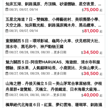
知床五湖、釧路濕原、丹頂鶴、砂湯體驗、星空夜景、洞
75,000
爺花火、螃蟹懷石料理
08/31, 09/07, 09/14
$
起
五星北海道７日－雙鶴雅、小樽藝術村、美唄舊榮小學、
天空之路、知床觀光船、釧路濕原獨木舟、黑岳纜車、流
81,000
冰硝子館DIY玻璃杯
08/31, 09/07, 09/14
$
起
童樂關西５日－環球影城、龜岡小火車、伏見稻荷大社、
清水寺、黑毛和牛、神戶動物王國
34,500
08/27, 08/28, 08/29, 08/30 ...更多日期
$
起
魅力關西５日-阿倍野HARUKAS、海遊館、清水寺和服
體驗、採水果、人氣貓咪站長、小鹿斑比、天保山摩天
36,500
輪、水上巴士
08/27, 08/28, 08/29, 08/30 ...更多日期
$
起
山海之戀．丹後天橋立５日～美山茅茸合掌屋秘境、伊根
舟屋群+遊覽船、天橋立、丹後鐵道、日本海最大級海鮮
40,000
市場
08/27, 08/29, 08/30, 08/31 ...更多日期
$
起
楓華絕代北海道６日－紅葉、夢幻雲海、珊瑚草、釧路濕