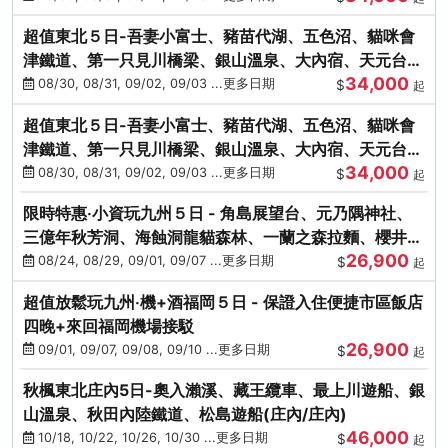
超值東北５日-吾妻小富士、豬苗代湖、五色沼、貓咪會
津鐵道、第一只見川橋梁、銀山溫泉、大內宿、天元台高
34,000
原纜車
08/30, 08/31, 09/02, 09/03 ...更多日期
$
起
超值東北５日-吾妻小富士、豬苗代湖、五色沼、貓咪會
津鐵道、第一只見川橋梁、銀山溫泉、大內宿、天元台高
34,000
原纜車
08/30, 08/31, 09/02, 09/03 ...更多日期
$
起
限時特惠‧小資玩九州５日 - 角島展望台、元乃隅神社、
三億年秋芳洞、海蝕洞龍貓森林、一蘭之森拉麵、櫻井二
26,900
見浦
08/24, 08/29, 09/01, 09/07 ...更多日期
$
起
超值放鬆玩九州‧機+酒福岡５日 - 保證入住便捷市區飯店
四晚+來回福岡機場接駁
26,900
09/01, 09/07, 09/08, 09/10 ...更多日期
$
起
秋楓東北庄內5日-奧入瀨溪、藏王纜車、最上川遊船、銀
山溫泉、秋田內陸鐵道、松島遊船(庄內/庄內)
46,000
10/18, 10/22, 10/26, 10/30 ...更多日期
$
起