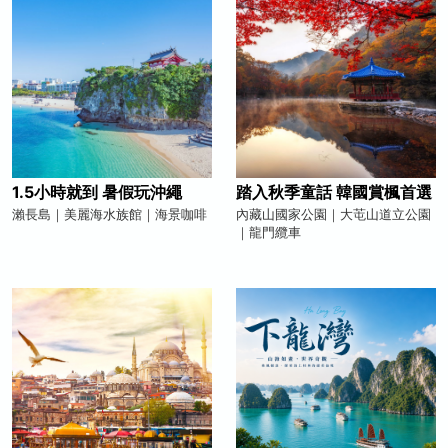
1.5小時就到 暑假玩沖繩
踏入秋季童話 韓國賞楓首選
瀨長島｜美麗海水族館｜海景咖啡
內藏山國家公園｜大芚山道立公園
｜龍門纜車