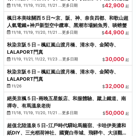
42,900
11/18, 11/19, 11/20, 11/21 ...更多日期
$
起
楓日本美味關西５日〜京、阪、神、奈良四都、和歌山超
人氣電鐵+神戶新型空中纜車、黑潮市場鮪魚秀、啖螃蟹
44,900
11/18, 11/19, 11/20, 11/21 ...更多日期
$
起
秋染京阪５日－楓紅嵐山渡月橋、清水寺、金閣寺、
LALAPORT門真
30,000
11/19, 11/21, 11/22, 11/23 ...更多日期
$
起
秋染京阪６日－楓紅嵐山渡月橋、清水寺、金閣寺、
LALAPORT門真
32,000
11/26
$
起
絕美京楓５日-兩晚五星飯店、和服體驗、蹴上鐵道、南
禪寺、有馬溫泉老街
50,000
11/18, 11/19, 11/20, 11/21 ...更多日期
$
起
超值北陸溫泉５日-江戶時代驛站馬籠宿、卡哇伊美濃和
紙DIY、三光稻荷神社、國寶白帝城、飛騨牛、大須觀音