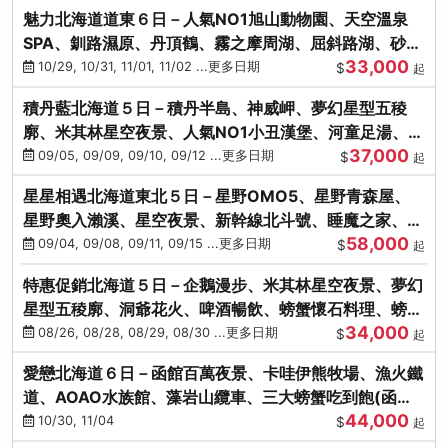
魅力北海道道東６日－人氣NO1旭山動物園、天空溫泉
SPA、釧路濕原、丹頂鶴、霧之摩周湖、屈斜路湖、砂湯
33,000
體驗
10/29, 10/31, 11/01, 11/02 ...更多日期
$
起
積丹藍北海道５日－積丹半島、神威岬、夢幻星型五稜
廓、米其林星空夜景、人氣NO1小丑漢堡、河童足湯、奇
37,000
幻燈遊步道、璀璨溪谷
09/05, 09/09, 09/10, 09/12 ...更多日期
$
起
星星相遇北海道東北５日－星野OMO5、星野青森屋、
星野奧入瀨溪、星空夜景、新幹線北斗號、睡魔之家、十
58,000
和田湖(不進免稅店)
09/04, 09/08, 09/11, 09/15 ...更多日期
$
起
特惠促銷北海道５日－企鵝漫步、米其林星空夜景、夢幻
星型五稜廓、洞爺花火、啤酒暢飲、螃蟹懷石料理、螃蟹
34,000
吃到飽
08/26, 08/28, 08/29, 08/30 ...更多日期
$
起
愛戀北海道６日－函館百萬夜景、卡哇伊熊牧場、漁火鐵
道、AOAO水族館、藻岩山纜車、三大螃蟹吃到飽(函館/
44,000
千歲)
10/30, 11/04
$
起