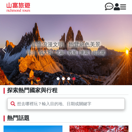
走進浪漫文明，飽覽絕色美景
瑞士｜義大利｜北歐｜西葡 | 東歐 | 荷比盧
探索熱門國家與行程
想去哪裡玩？輸入目的地、日期或關鍵字
熱門話題