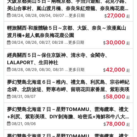
大阪京都美山５日－兩晚京都、宇治川遊船、花見小路、
美山合掌村、嵐山渡月橋、奈良朱紅燈籠、奈良梅花鹿、
27,000
流水瀑布電扶梯
08/24, 08/28, 09/04, 09/07 ...更多日期
$
起
輕旅關西‧和服體驗５日～京都、大阪、奈良～浪漫嵐山
渡月橋+超人氣奈良梅花鹿公園
30,000
08/24, 08/26, 08/27, 08/28 ...更多日期
$
起
經典關西５日～保住京阪神、清水寺、金閣寺、
LALAPORT、生田神社
42,000
08/28, 08/29, 08/30, 08/31 ...更多日期
$
起
夢幻雙島北海道６日－稚內、禮文島、利尻島、宗谷岬紀
念碑、北防波堤、野寒布岬、留萌花田家番屋、紫彩美瑛
58,000
08/31, 09/07
$
起
夢幻雙島北海道７日－星野TOMAMU、雲海纜車、禮文
+利尻、紫彩美瑛、DIY剝海膽、哈密瓜+海鮮和牛八大螃
78,000
蟹吃到飽
08/21, 09/06
$
起
夢幻雙島北海道７日－星野TOMAMU、雲海纜車、禮文