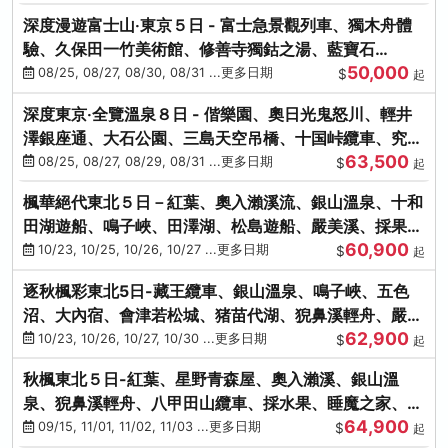
深度漫遊富士山‧東京５日 - 富士急景觀列車、獨木舟體
驗、久保田一竹美術館、修善寺獨鈷之湯、藍寶石
50,000
SAPHIR踴子號
08/25, 08/27, 08/30, 08/31 ...更多日期
$
起
深度東京‧全覽溫泉８日 - 偕樂園、奧日光鬼怒川、輕井
澤銀座通、大石公園、三島天空吊橋、十国峠纜車、究極
63,500
海鮮食べ放題
08/25, 08/27, 08/29, 08/31 ...更多日期
$
起
楓華絕代東北５日－紅葉、奧入瀨溪流、銀山溫泉、十和
田湖遊船、鳴子峽、田澤湖、松島遊船、嚴美溪、採果烤
60,900
牡蠣
10/23, 10/25, 10/26, 10/27 ...更多日期
$
起
逐秋楓彩東北5日-藏王纜車、銀山溫泉、鳴子峽、五色
沼、大內宿、會津若松城、猪苗代湖、猊鼻溪輕舟、嚴美
62,900
溪、松島海灣遊船
10/23, 10/26, 10/27, 10/30 ...更多日期
$
起
秋楓東北５日-紅葉、星野青森屋、奧入瀨溪、銀山溫
泉、猊鼻溪輕舟、八甲田山纜車、採水果、睡魔之家、法
64,900
式料理(不進免稅店)
09/15, 11/01, 11/02, 11/03 ...更多日期
$
起