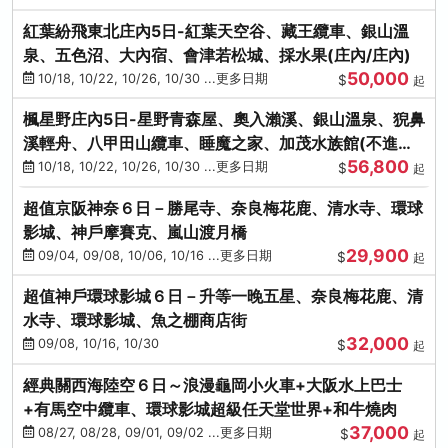
紅葉紛飛東北庄內5日-紅葉天空谷、藏王纜車、銀山溫
泉、五色沼、大內宿、會津若松城、採水果(庄內/庄內)
50,000
10/18, 10/22, 10/26, 10/30 ...更多日期
$
起
楓星野庄內5日-星野青森屋、奧入瀨溪、銀山溫泉、猊鼻
溪輕舟、八甲田山纜車、睡魔之家、加茂水族館(不進店)
56,800
(庄內/庄內)
10/18, 10/22, 10/26, 10/30 ...更多日期
$
起
超值京阪神奈６日－勝尾寺、奈良梅花鹿、清水寺、環球
影城、神戶摩賽克、嵐山渡月橋
29,900
09/04, 09/08, 10/06, 10/16 ...更多日期
$
起
超值神戶環球影城６日－升等一晚五星、奈良梅花鹿、清
水寺、環球影城、魚之棚商店街
32,000
09/08, 10/16, 10/30
$
起
經典關西海陸空６日～浪漫龜岡小火車+大阪水上巴士
+有馬空中纜車、環球影城超級任天堂世界+和牛燒肉
37,000
08/27, 08/28, 09/01, 09/02 ...更多日期
$
起