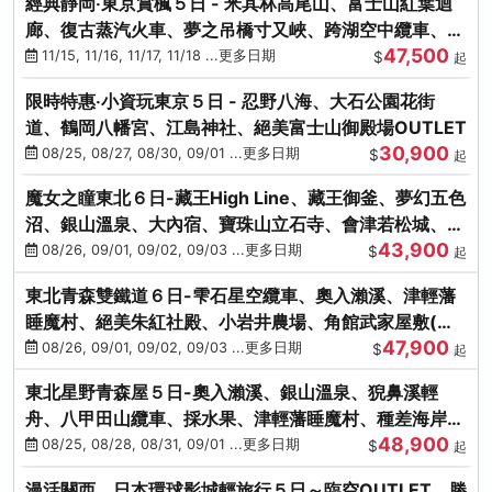
經典靜岡‧東京賞楓５日 - 米其林高尾山、富士山紅葉迴
廊、復古蒸汽火車、夢之吊橋寸又峽、跨湖空中纜車、抹
47,500
茶體驗、三溪園
11/15, 11/16, 11/17, 11/18 ...更多日期
$
起
限時特惠‧小資玩東京５日 - 忍野八海、大石公園花街
道、鶴岡八幡宮、江島神社、絕美富士山御殿場OUTLET
30,900
08/25, 08/27, 08/30, 09/01 ...更多日期
$
起
魔女之瞳東北６日-藏王High Line、藏王御釜、夢幻五色
沼、銀山溫泉、大內宿、寶珠山立石寺、會津若松城、燒
43,900
肉吃到飽
08/26, 09/01, 09/02, 09/03 ...更多日期
$
起
東北青森雙鐵道６日-雫石星空纜車、奧入瀨溪、津輕藩
睡魔村、絕美朱紅社殿、小岩井農場、角館武家屋敷(不
47,900
進免稅店)
08/26, 09/01, 09/02, 09/03 ...更多日期
$
起
東北星野青森屋５日-奧入瀨溪、銀山溫泉、猊鼻溪輕
舟、八甲田山纜車、採水果、津輕藩睡魔村、種差海岸、
48,900
法式料理(不進免稅店)
08/25, 08/28, 08/31, 09/01 ...更多日期
$
起
漫活關西．日本環球影城輕旅行５日～臨空OUTLET、勝