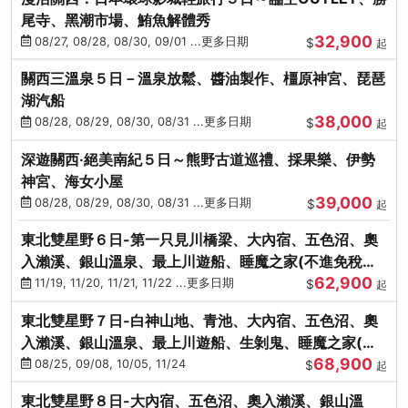
尾寺、黑潮市場、鮪魚解體秀
32,900
08/27, 08/28, 08/30, 09/01 ...更多日期
$
起
關西三溫泉５日－溫泉放鬆、醬油製作、橿原神宮、琵琶
湖汽船
38,000
08/28, 08/29, 08/30, 08/31 ...更多日期
$
起
深遊關西·絕美南紀５日～熊野古道巡禮、採果樂、伊勢
神宮、海女小屋
39,000
08/28, 08/29, 08/30, 08/31 ...更多日期
$
起
東北雙星野６日-第一只見川橋梁、大內宿、五色沼、奧
入瀨溪、銀山溫泉、最上川遊船、睡魔之家(不進免稅店)
62,900
(仙/青)
11/19, 11/20, 11/21, 11/22 ...更多日期
$
起
東北雙星野７日-白神山地、青池、大內宿、五色沼、奧
入瀨溪、銀山溫泉、最上川遊船、生剝鬼、睡魔之家(不
68,900
進免稅店)(仙/青)
08/25, 09/08, 10/05, 11/24
$
起
東北雙星野８日-大內宿、五色沼、奧入瀨溪、銀山溫