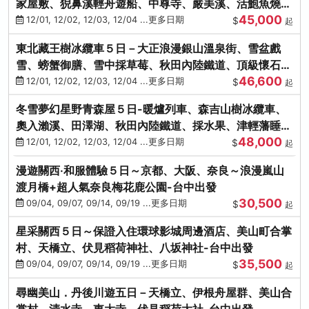
家屋敷、猊鼻溪輕舟遊船、中尊寺、嚴美溪、活鮑魚燒、
45,000
烤牡蠣、握壽司體驗
12/01, 12/02, 12/03, 12/04 ...更多日期
$
起
東北藏王樹冰纜車５日－大正浪漫銀山溫泉街、雪盆戲
雪、螃蟹御膳、雪中採草莓、秋田內陸鐵道、頂級懷石料
46,600
理、松島遊船
12/01, 12/02, 12/03, 12/04 ...更多日期
$
起
冬雪夢幻星野青森屋５日-暖爐列車、森吉山樹冰纜車、
奧入瀨溪、田澤湖、秋田內陸鐵道、採水果、津輕藩睡魔
48,000
村(不進免稅店)
12/01, 12/02, 12/03, 12/04 ...更多日期
$
起
漫遊關西‧和服體驗５日～京都、大阪、奈良～浪漫嵐山
渡月橋+超人氣奈良梅花鹿公園-台中出發
30,500
09/04, 09/07, 09/14, 09/19 ...更多日期
$
起
星采關西５日～保證入住環球影城周邊酒店、美山町合掌
村、天橋立、伏見稻荷神社、八坂神社-台中出發
35,500
09/04, 09/07, 09/14, 09/19 ...更多日期
$
起
尋幽美山．丹後川遊五日－天橋立、伊根舟屋群、美山合
掌村、清水寺、東大寺、伏見稻荷大社-台中出發