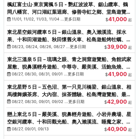
楓紅富士山‧東京賞楓５日 - 艷紅波波草、鋸山纜車、鶴
岡八幡宮、河口湖紅葉迴廊、修善寺虹之鄉、堂島遊覽
41,000
船、熱海梅園
11/01, 11/02, 11/03, 11/04 ...更多日期
$
起
東北星空銀河纜車５日－銀山溫泉、奧入瀨溪流、採水
果、十和田湖遊船、秋田懷舊火車、松島遊船烤牡蠣、嚴
39,900
美溪、螃蟹本家
08/23, 08/24, 08/26, 08/27 ...更多日期
$
起
東北三溫泉５日－琉璃之眼、青之洞窟遊覽船、角館武家
屋敷、猊鼻溪輕舟遊船、中尊寺、嚴美溪、活鮑魚燒、烤
41,900
牡蠣、握壽司體驗
08/27, 08/30, 08/31, 09/01 ...更多日期
$
起
東北星野５日－五色沼、第一只見川橋梁、銀山溫泉、相
馬樓舞孃茶席、大內宿、抹茶體驗、松島灣遊覽船、最上
42,900
川輕舟、螃蟹御膳
08/27, 08/30, 09/01, 09/02 ...更多日期
$
起
戀上東北５日－嚴美溪、猊鼻輕舟遊船、小岩井農場、星
空銀河纜車、十和田觀光船、奧入瀨溪流、睡魔之家、朱
40,900
紅社殿（仙台／青森）
08/27, 09/01, 09/13
$
起