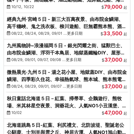
79,000
涮涮鍋(不進免稅店)
10/12, 10/22
$
起
經典九州‧宮崎５日 - 新三大百萬夜景、由布院金鱗湖、
高千穗峽、鬼之洗衣板、柳川遊船、巨無霸熊本熊、酒造
33,500
見學試飲
08/22, 08/24, 08/29, 09/01 ...更多日期
$
起
九州風物詩~浪漫福岡５日 - 銀光閃耀之街、猛獸巴士、
由布院金鱗湖、浮羽千本鳥居、地獄蒸鐵輪DIY、屋形船
37,000
晚宴、鸕鶿捕魚
08/29, 09/01, 09/07, 09/08 ...更多日期
$
起
微熱晨光‧九州５日 - 湯之花小屋、地獄蒸DIY、由布院金
鱗湖、四季彩久住花、幸福熱氣球、熊本城、熊本熊電
37,000
鐵、螃蟹吃到飽
08/24, 08/29, 09/01, 09/07 ...更多日期
$
起
秋日童話北海道５日－紅葉、掃帚草、企鵝遊行、熊牧
場、米其林星空夜景、洞爺花火、人氣NO1小丑漢堡、螃
47,000
蟹放題(千/函)
10/02
$
起
北海道跳島５日-紅葉、利尻禮文、北防波堤、聖誕老公
公馴鹿、士別羊與雲之丘、神居古潭、人氣NO1旭山動物