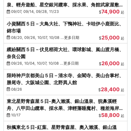
泉、輕舟遊船、星空銀河纜車、採水果、角館武家屋敷
74,900
(不進免稅店)(仙/青)
09/07, 09/14, 09/28, 11/23
$
起
小資關西５日－大鳥大社、下鴨神社、卡哇伊小鹿斑比、
錦市場
25,000
08/20, 09/26, 10/07, 10/08 ...更多日期
$
起
繽紛關西５日－伏見稻荷大社、環球影城、嵐山渡月橋、
奈良公園
26,000
09/26, 10/04, 10/07, 10/08 ...更多日期
$
起
限時神戶京都美山５日－清水寺、金閣寺、美山合掌村、
勝尾寺、大阪城公園、北野異人館
28,400
08/26
$
起
東北星野青森屋５日-奧入瀨溪、銀山溫泉、猊鼻溪輕
舟、八甲田山纜車、採水果、津輕藩睡魔村、種差海岸
58,800
(不進免稅店)
10/17
$
起
秋楓東北５日-紅葉、星野青森屋、奧入瀨溪、銀山溫