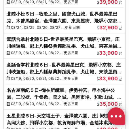
39,900
花之里絢爛花海
08/19, 08/20, 08/21, 08/22 ...更多日期
$
起
北陸小松５日－牧歌之里、國寶犬山城、世界最美星巴
克、木曾馬籠宿、金澤兼六園、東茶屋街、飛驒小京都、
32,900
白川鄉合掌村
08/24, 08/25, 08/26, 08/27 ...更多日期
$
起
童話合掌村北陸５日-世界最美星巴克、飛驒小京都、庄
川峽遊船、郡上八幡祭典舞蹈見學、犬山城、東茶屋街、
33,900
松葉蟹、金箔冰淇淋
08/19, 08/20, 08/21, 08/22 ...更多日期
$
起
童話合掌村北陸６日 -世界最美星巴克、飛驒小京都、庄
川峽遊船、郡上八幡祭典舞蹈見學、犬山城、東茶屋街、
33,900
松葉蟹、金箔冰淇淋
08/19, 08/20, 08/21, 08/22 ...更多日期
$
起
名古屋南紀５日-御在所纜車、伊勢神宮、串本海中公
園、三段壁、千疊敷、鬼之城、黑潮市場、和歌山城、伊
35,900
勢龍蝦溫泉
08/19, 08/20, 08/21, 08/22 ...更多日期
$
起
五星北陸５日-天空塔王子、金澤兼六園、庄川峽遊船、
高岡大佛、飛驒小京都、敦賀海鮮市場、金箔冰淇淋、鰻