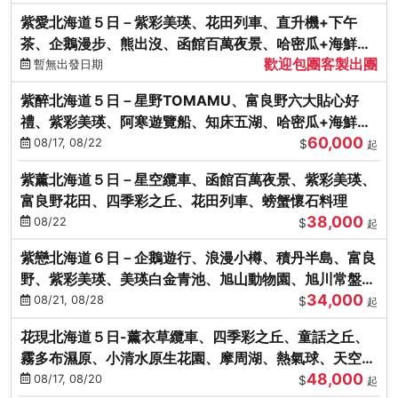
紫愛北海道５日－紫彩美瑛、花田列車、直升機+下午
茶、企鵝漫步、熊出沒、函館百萬夜景、哈密瓜+海鮮和
歡迎包團客製出團
牛八大螃蟹吃到飽
暫無出發日期
紫醉北海道５日－星野TOMAMU、富良野六大貼心好
禮、紫彩美瑛、阿寒遊覽船、知床五湖、哈密瓜+海鮮和
60,000
牛螃蟹吃到飽
08/17, 08/22
$
起
紫薰北海道５日－星空纜車、函館百萬夜景、紫彩美瑛、
富良野花田、四季彩之丘、花田列車、螃蟹懷石料理
38,000
08/22
$
起
紫戀北海道６日－企鵝遊行、浪漫小樽、積丹半島、富良
野、紫彩美瑛、美瑛白金青池、旭山動物園、旭川常盤旋
34,000
轉塔
08/21, 08/28
$
起
花現北海道５日-薰衣草纜車、四季彩之丘、童話之丘、
霧多布濕原、小清水原生花園、摩周湖、熱氣球、天空溫
48,000
泉SPA、螃蟹吃到飽
08/17, 08/20
$
起