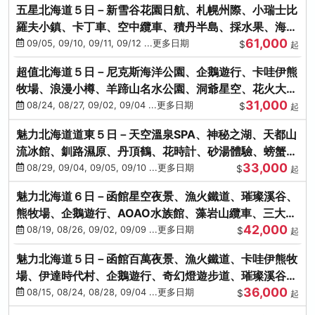
五星北海道５日－新雪谷花園日航、札幌州際、小瑞士比
羅夫小鎮、卡丁車、空中纜車、積丹半島、採水果、海鮮
61,000
和牛螃蟹放題
09/05, 09/10, 09/11, 09/12 ...更多日期
$
起
超值北海道５日－尼克斯海洋公園、企鵝遊行、卡哇伊熊
牧場、浪漫小樽、羊蹄山名水公園、洞爺星空、花火大
31,000
會、螃蟹懷石料理
08/24, 08/27, 09/02, 09/04 ...更多日期
$
起
魅力北海道道東５日－天空溫泉SPA、神秘之湖、天都山
流冰館、釧路濕原、丹頂鶴、花時計、砂湯體驗、螃蟹吃
33,000
到飽
08/29, 09/04, 09/05, 09/10 ...更多日期
$
起
魅力北海道６日－函館星空夜景、漁火鐵道、璀璨溪谷、
熊牧場、企鵝遊行、AOAO水族館、藻岩山纜車、三大螃
42,000
蟹吃到飽
08/19, 08/26, 09/02, 09/09 ...更多日期
$
起
魅力北海道５日－函館百萬夜景、漁火鐵道、卡哇伊熊牧
場、伊達時代村、企鵝遊行、奇幻燈遊步道、璀璨溪谷、
36,000
人氣NO1小丑漢堡
08/15, 08/24, 08/28, 09/04 ...更多日期
$
起