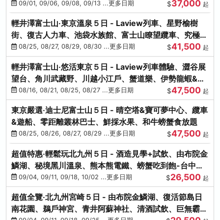
37,000
中出發
09/01, 09/06, 09/08, 09/13 ...更多日期
$
起
輕井澤富士山‧東京溫泉５日 - Laview列車、星野榆樹
街、復古人力車、池袋水族館、富士山瞭望纜車、究極海
41,500
鮮食放題
08/25, 08/27, 08/29, 08/30 ...更多日期
$
起
輕井澤富士山‧悠活東京５日 - Laview列車體驗、澀谷展
望台、角川武藏野、川越小江戶、蟹道樂、伊勢龍蝦&海
47,500
膽生魚片
08/16, 08/21, 08/25, 08/27 ...更多日期
$
起
東京嚴選‧迪士尼富士山５日 - 晴空塔&寶可夢中心、纜車
&遊船、零距離叢林巴士、鮮採水果、和牛螃蟹食放題
47,500
08/25, 08/26, 08/27, 08/29 ...更多日期
$
起
超值特惠‧輕鬆玩北九州５日 - 酒造見學+試飲、由布院金
鱗湖、秘境黑川溫泉、熊本熊電鐵、螃蟹吃到飽-台中出
26,500
發
09/04, 09/11, 09/18, 10/02 ...更多日期
$
起
超值全覽‧北九州宮崎５日 - 由布院金鱗湖、復活節島日
南花園、鵜戶神宮、青井阿蘇神社、清酒試飲、巨無霸熊