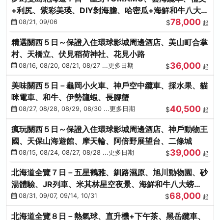
+利尻、紫彩美瑛、DIY剝海膽、哈密瓜+海鮮和牛八大螃
78,000
蟹吃到飽
08/21, 09/06
$
起
精選關西５日～保證入住環球影城周邊酒店、美山町合掌
村、天橋立、伏見稻荷神社、花見小路
36,000
08/16, 08/20, 08/21, 08/27 ...更多日期
$
起
美味關西５日－龜岡小火車、神戶空中纜車、採水果、貓
咪電車、和牛、伊勢龍蝦、長腳蟹
40,500
08/27, 08/28, 08/29, 08/30 ...更多日期
$
起
瘋玩關西５日～保證入住環球影城周邊酒店、神戶動物王
國、天保山海遊館、摩天輪、阿倍野展望台、二條城
39,000
08/15, 08/24, 08/27, 08/28 ...更多日期
$
起
北海道全覽７日－五星鶴雅、釧路濕原、旭川動物園、砂
湯體驗、JR列車、米其林星空夜景、海鮮和牛八大螃
68,000
蟹、卡哇依熊牧場
08/31, 09/07, 09/14, 10/31
$
起
北海道全覽８日－熱氣球、直升機+下午茶、黑岳纜車、