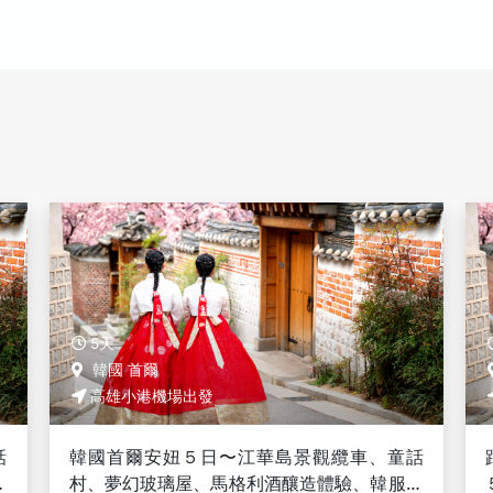
5天
韓國 首爾
高雄小港機場出發
話
跟著黑白大廚吃首爾５日＜彩妝一站＞〜２晚
美
５星+渡假村、香草島樂園、五星雲端仙境汗