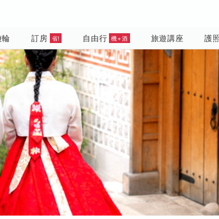
遊輪
訂房
自由行
旅遊講座
護
省!
機+酒