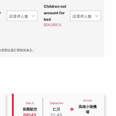
Children not
r
account for
bed
$24,000/人
售房型以及訂房狀況為主。
Arrival
Day 5
Departure
高雄小港機
長榮航空
仁川
場
BR145
11:45