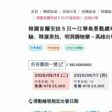
首頁
團體旅遊
高雄出發
韓國旅遊
韓國旅
韓國首爾安妞５日(只進彩妝)－高雄出發
韓國首爾安妞５日〜江華島景觀纜
驗、韓服美拍、明洞購物樂－高雄出
世界遺產
特色美食
在地文化體驗
所有團期一覽
/
SEL05K0003
26/09/13 (日)
2026/09/15 (二)
2026/09/17 (四)
名額: 19
可售名額: 19
可售名額: 19
: NT$ 25,000
售價: NT$ 25,000
售價: NT$ 23,000
滑動檢視相近出發日期