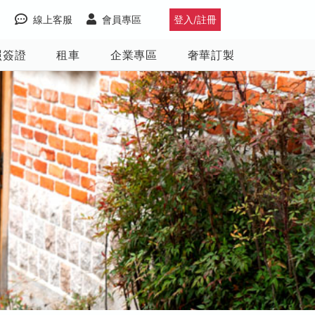
線上客服
會員專區
登入/註冊
照簽證
租車
企業專區
奢華訂製