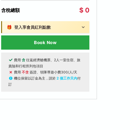
$ 0
含稅總額
🎁
登入享會員紅利點數
Book Now
費用
含
往返經濟艙機票、2人一室住宿、旅
責險和行程所列包項目
費用
不含
簽證、領隊導遊小費300/人/天
機位保留以訂金為主，請於
2 個工作天內
付
訂