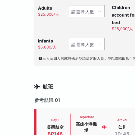
Children
Adults
$25,000/人
account fo
bed
$25,000/人
Infants
$6,000/人
三人及四人房或特殊房型請洽客服人員，並以實際飯店可
航班
參考航班 01
Departure
Day 1
Arrival
高雄小港機
長榮航空
仁川
場
BR146
10:45