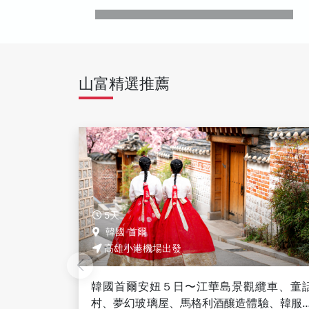
山富精選推薦
5天
韓國 首爾
高雄小港機場出發
纜車、童話
韓國首爾安妞５日〜江華島景觀纜車、童
驗、韓服美
村、夢幻玻璃屋、馬格利酒釀造體驗、韓服