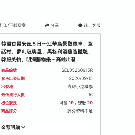
列印/下載檔案
分享
線上客服
韓國首爾安妞５日〜江華島景觀纜車、童
話村、夢幻玻璃屋、馬格利酒釀造體驗、
韓服美拍、明洞購物樂－高雄出發
SEL05260915R
商品編號
2026/09/15
參考出發日期
高雄小港機場
出發地
日)
2026/09/22 (二)
2026/09/29 (二)
2026/10/01
16
最低成行人數
可售名額: 8
可售名額: 19
可售名額: 19
可售
19
/ 總數
20
機位狀況
售價: NT$ 23,000
售價: NT$ 25,000
售價: NT$ 25,
評分資料不足
商品評分
金額明細