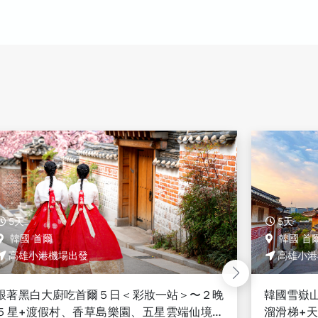
5天
5天
韓國 首爾
韓國 首
高雄小港機場出發
高雄小港
韓國雪嶽山５日〈無購物〉-東海鬼怪谷+巨型
韓國首爾
溜滑梯+天空自行車、春川三岳山纜車、江陵
村、夢幻