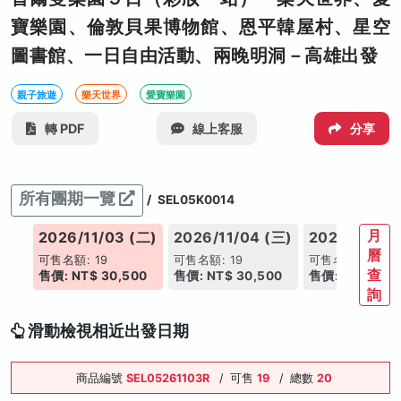
寶樂園、倫敦貝果博物館、恩平韓屋村、星空
圖書館、一日自由活動、兩晚明洞－高雄出發
親子旅遊
樂天世界
愛寶樂園
轉 PDF
線上客服
分享
所有團期一覽
/
SEL05K0014
月
(五)
2026/11/03 (二)
2026/11/04 (三)
2026/11/07
曆
可售名額: 19
可售名額: 19
可售名額: 19
查
00
售價: NT$ 30,500
售價: NT$ 30,500
售價: NT$ 30,
詢
滑動檢視相近出發日期
商品編號
SEL05261103R
/
可售
19
/
總數
20