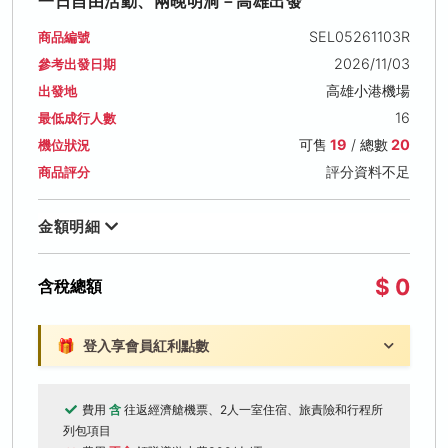
一日自由活動、兩晚明洞－高雄出發
SEL05261103R
商品編號
2026/11/03
參考出發日期
高雄小港機場
出發地
16
最低成行人數
可售
19
/ 總數
20
機位狀況
評分資料不足
商品評分
金額明細
$ 0
含稅總額
🎁
登入享會員紅利點數
費用
含
往返經濟艙機票、2人一室住宿、旅責險和行程所
列包項目