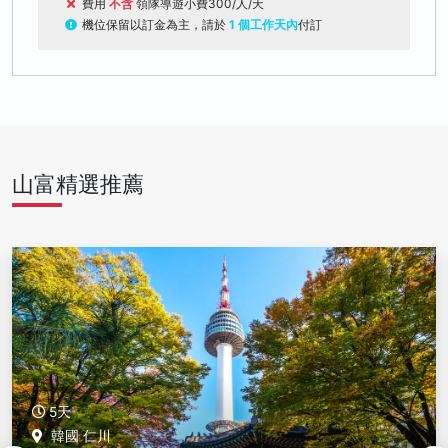
費用
不含
領隊導遊小費300/人/天
機位保留以訂金為主，請於
1 個工作天內
付訂
山富精選推薦
5天
韓國 仁川