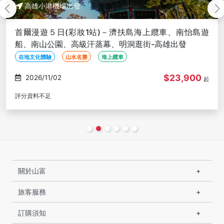
高雄小港機場出發
首爾漫遊５日(彩妝1站)－濟扶島海上纜車、南怡島遊
船、南山公園、高級汗蒸幕、明洞逛街-高雄出發
在地文化體驗
山水名勝
海上纜車
$23,900
2026/11/02
起
評分資料不足
關於山富
旅客服務
訂購須知