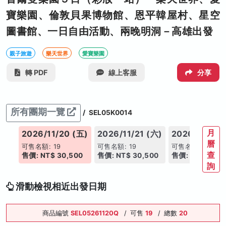
寶樂園、倫敦貝果博物館、恩平韓屋村、星空
圖書館、一日自由活動、兩晚明洞－高雄出發
親子旅遊
樂天世界
愛寶樂園
轉 PDF
線上客服
分享
所有團期一覽
/
SEL05K0014
月
(三)
2026/11/20 (五)
2026/11/21 (六)
2026/11/22 
曆
可售名額: 19
可售名額: 19
可售名額: 19
查
00
售價: NT$ 30,500
售價: NT$ 30,500
售價: NT$ 30,5
詢
滑動檢視相近出發日期
商品編號
SEL05261120Q
/
可售
19
/
總數
20