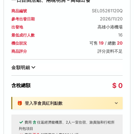
SEL05261120Q
商品編號
2026/11/20
參考出發日期
高雄小港機場
出發地
16
最低成行人數
可售
19
/ 總數
20
機位狀況
評分資料不足
商品評分
金額明細
$ 0
含稅總額
🎁
登入享會員紅利點數
費用
含
往返經濟艙機票、2人一室住宿、旅責險和行程所
列包項目