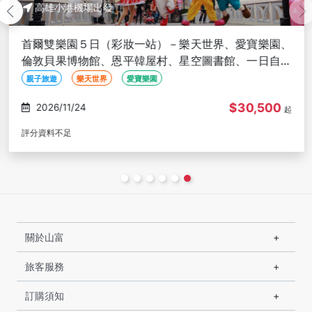
高雄小港機場出發
首爾雙樂園５日（彩妝一站）－樂天世界、愛寶樂園、
倫敦貝果博物館、恩平韓屋村、星空圖書館、一日自由
活動、兩晚明洞－高雄出發
親子旅遊
樂天世界
愛寶樂園
$30,500
2026/11/24
起
評分資料不足
關於山富
旅客服務
訂購須知