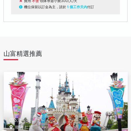
費用
不含
領隊導遊小費300/人/天
機位保留以訂金為主，請於
1 個工作天內
付訂
山富精選推薦
5天
韓國 仁川