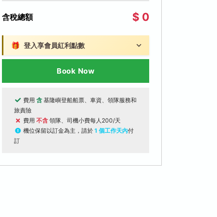
$ 0
含稅總額
🎁
登入享會員紅利點數
Book Now
費用
含
基隆嶼登船船票、車資、領隊服務和
旅責險
費用
不含
領隊、司機小費每人200/天
機位保留以訂金為主，請於
1 個工作天內
付
訂