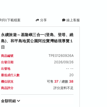
列印/下載檔案
分享
線上客服
永續旅遊～基隆嶼三合一(登島、登塔、繞
島)、和平島地質公園阿拉寶灣秘境導覽１
日
TPE01260926A
商品編號
2026/09/26
出發日期
-- --
出發地
一)
2026/10/09 (五)
2026/10/10 (六)
2026/10/11
20
最低成行人數
可售名額: 37
可售名額: 37
可售名額: 37
可售
37
/ 總數
38
機位狀況
售價: NT$ 2,300
售價: NT$ 2,300
售價: NT$ 2,3
評分資料不足
商品評分
金額明細