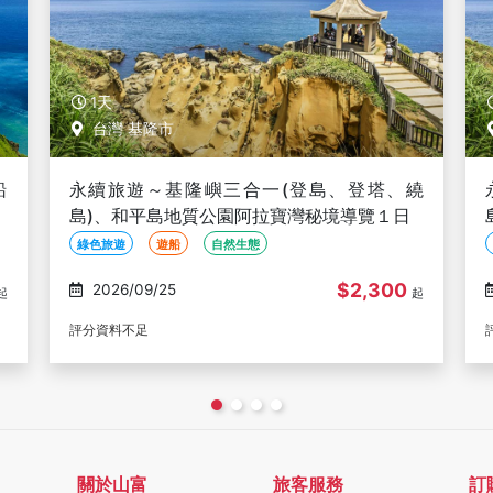
1天
台灣 基隆市
繞
永續旅遊～基隆嶼三合一(登島、登塔、繞
島)、和平島地質公園阿拉寶灣秘境導覽１日
綠色旅遊
遊船
自然生態
$2,300
2026/09/27
起
起
評分資料不足
關於山富
旅客服務
訂