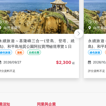
1天
1天
台灣 基隆市
台灣 基
永續旅遊～基隆嶼三合一(登島、登塔、繞
永續旅遊
島)、和平島地質公園阿拉寶灣秘境導覽１日
島)、和
綠色旅遊
遊船
自然生態
綠色旅遊
$2,300
2026/10/09
2026/10
起
評分資料不足
評分資料不足
購須知
同業與企業