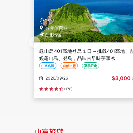
1天
台灣 基隆市
01高地、船
永續旅遊～基隆嶼三合一(登島、登塔、
冰
島)、和平島地質公園阿拉寶灣秘境導覽１日
綠色旅遊
遊船
自然生態
$3,000
$2,300
2026/09/25
起
評分資料不足