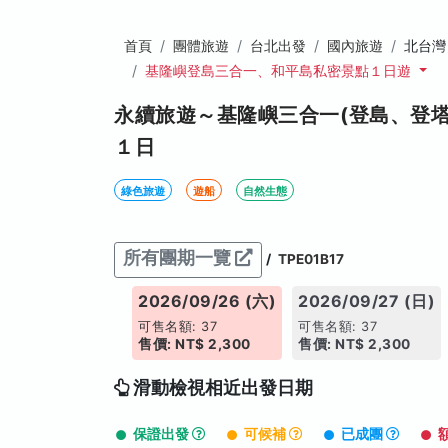
首頁
團體旅遊
台北出發
國內旅遊
北台灣
基隆嶼登島三合一、和平島私密景點１日遊
永續旅遊～基隆嶼三合一(登島、登
１日
綠色旅遊
遊船
自然生態
所有團期一覽
/
TPE01B17
26/09/25 (五)
2026/09/26 (六)
2026/09/27 (日)
名額: 37
可售名額: 37
可售名額: 37
: NT$ 2,300
售價: NT$ 2,300
售價: NT$ 2,300
滑動檢視相近出發日期
保證出發
可候補
已成團