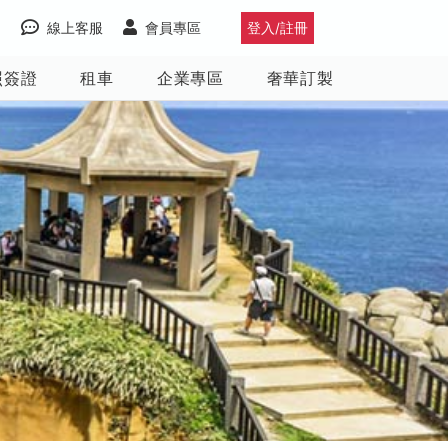
線上客服
會員專區
登入/註冊
照簽證
租車
企業專區
奢華訂製