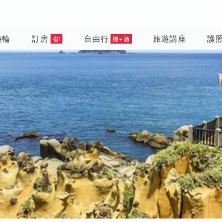
遊輪
訂房
自由行
旅遊講座
護
省!
機+酒