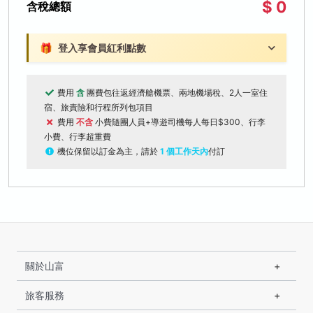
$ 0
含稅總額
🎁
登入享會員紅利點數
費用
含
團費包往返經濟艙機票、兩地機場稅、2人一室住
宿、旅責險和行程所列包項目
費用
不含
小費隨團人員+導遊司機每人每日$300、行李
小費、行李超重費
機位保留以訂金為主，請於
1 個工作天內
付訂
關於山富
旅客服務