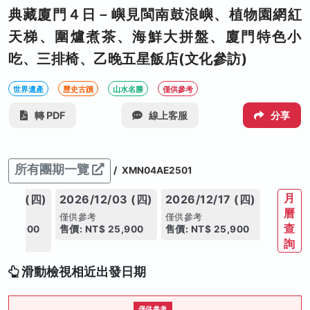
典藏廈門４日－嶼見閩南鼓浪嶼、植物園網紅
天梯、圍爐煮茶、海鮮大拼盤、廈門特色小
吃、三排椅、乙晚五星飯店(文化參訪)
世界遺產
歷史古蹟
山水名勝
僅供參考
轉 PDF
線上客服
分享
所有團期一覽
/
XMN04AE2501
月
1/26 (四)
2026/12/03 (四)
2026/12/17 (四)
曆
僅供參考
僅供參考
查
 25,900
售價: NT$ 25,900
售價: NT$ 25,900
詢
滑動檢視相近出發日期
僅供參考