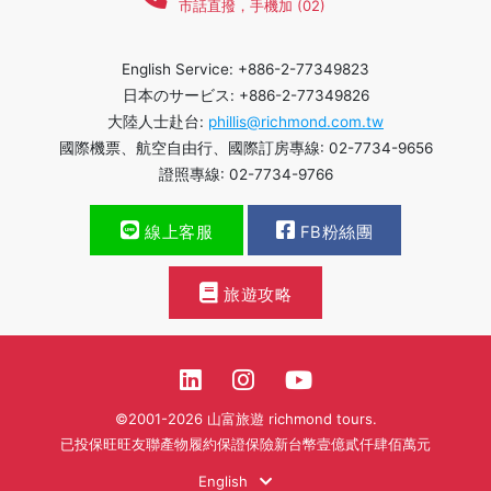
市話直撥，手機加 (02)
English Service: +886-2-77349823
日本のサービス: +886-2-77349826
大陸人士赴台:
phillis@richmond.com.tw
國際機票、航空自由行、國際訂房專線: 02-7734-9656
證照專線: 02-7734-9766
線上客服
FB粉絲團
旅遊攻略
©2001-2026 山富旅遊 richmond tours.
已投保旺旺友聯產物履約保證保險新台幣壹億貳仟肆佰萬元
English