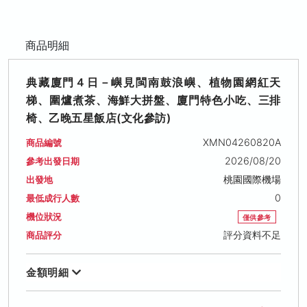
商品明細
典藏廈門４日－嶼見閩南鼓浪嶼、植物園網紅天
梯、圍爐煮茶、海鮮大拼盤、廈門特色小吃、三排
椅、乙晚五星飯店(文化參訪)
XMN04260820A
商品編號
2026/08/20
參考出發日期
桃園國際機場
出發地
0
最低成行人數
機位狀況
僅供參考
評分資料不足
商品評分
金額明細