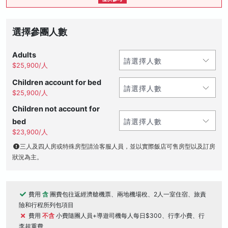
選擇參團人數
Adults
$25,900/人
Children account for bed
$25,900/人
Children not account for
bed
$23,900/人
三人及四人房或特殊房型請洽客服人員，並以實際飯店可售房型以及訂房
狀況為主。
費用
含
團費包往返經濟艙機票、兩地機場稅、2人一室住宿、旅責
險和行程所列包項目
費用
不含
小費隨團人員+導遊司機每人每日$300、行李小費、行
李超重費