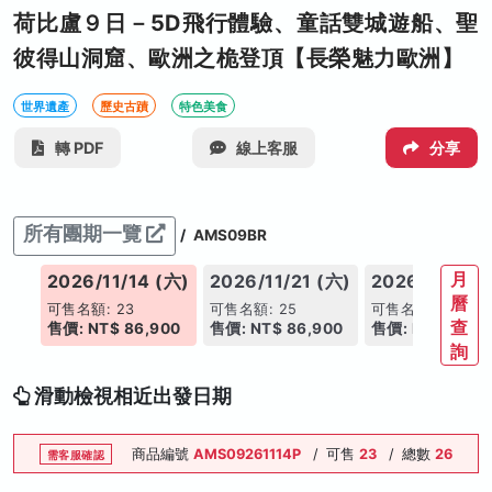
荷比盧９日－5D飛行體驗、童話雙城遊船、聖
彼得山洞窟、歐洲之桅登頂【長榮魅力歐洲】
世界遺產
歷史古蹟
特色美食
轉 PDF
線上客服
分享
所有團期一覽
/
AMS09BR
月
(四)
2026/11/14 (六)
2026/11/21 (六)
2026/11/26 
曆
可售名額: 23
可售名額: 25
可售名額: 25
查
00
售價: NT$ 86,900
售價: NT$ 86,900
售價: NT$ 91,9
詢
滑動檢視相近出發日期
商品編號
AMS09261114P
/
可售
23
/
總數
26
需客服確認