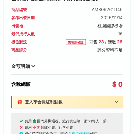
AMS09261114P
商品編號
2026/11/14
參考出發日期
桃園國際機場
出發地
16
最低成行人數
可售
23
/ 總數
26
機位狀況
需客服確認
評分資料不足
商品評分
金額明細
$ 0
含稅總額
🎁
登入享會員紅利點數
費用
含
國內外機場稅、旅行責任險、網卡(每人一張)
費用
不含
領隊小費、行李小費
機位保留以訂金為主，請於
2 個工作天內
付訂