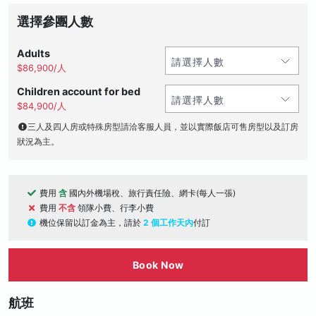
選擇參團人數
Adults
$86,900/人
Children account for bed
$84,900/人
三人及四人房或特殊房型請洽客服人員，並以實際飯店可售房型以及訂房
狀況為主。
費用
含
國內外機場稅、旅行責任險、網卡(每人一張)
費用
不含
領隊小費、行李小費
機位保留以訂金為主，請於
2 個工作天內
付訂
Book Now
航班