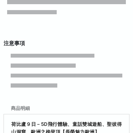
注意事項
商品明細
荷比盧９日－5D飛行體驗、童話雙城遊船、聖彼得
山洞窟、歐洲之桅登頂【長榮魅力歐洲】