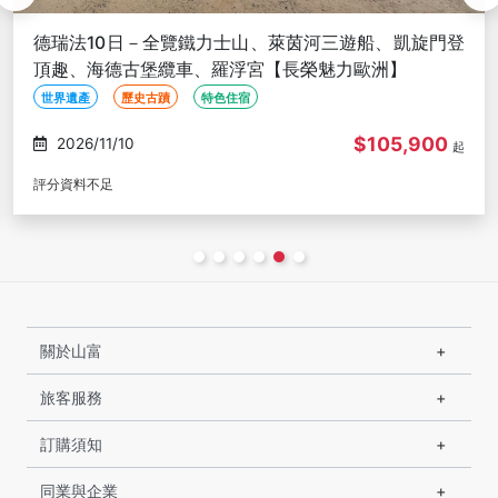
德瑞法10日－全覽鐵力士山、萊茵河三遊船、凱旋門登
頂趣、海德古堡纜車、羅浮宮【長榮魅力歐洲】
世界遺產
歷史古蹟
特色住宿
$105,900
2026/11/17
起
評分資料不足
關於山富
旅客服務
訂購須知
同業與企業