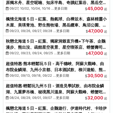
原獨木舟、星空呢喃、知床半島、奇蹟紅葉谷、黑岳空中
45,000
纜車、旭山動物園
09/27, 10/02, 10/04, 10/16 ...更多日期
$
起
楓情北海道５日－紅葉、熱氣球、白樺並木、森林精靈小
木屋、美瑛青池、野生熊牧場、黑岳纜車、鳥沼公園、紅
47,000
葉奇蹟谷、螃蟹吃到飽
09/23, 09/26, 09/27, 09/28 ...更多日期
$
起
秋戀北海道５日－紅葉、獨家洞爺直升機+下午茶、企鵝
漫步、熊出沒、函館星空夜景、星空喫茶店、螃蟹壽司、
47,000
海膽、三大螃蟹放題
09/22, 09/23, 09/24, 09/25 ...更多日期
$
起
超值特惠‧熊本輕鬆玩５日 - 高千穗峽、阿蘇大觀峰、由
布院金鱗湖、九州小京都、日本酒試飲、柳川遊船、熊本
30,500
城、熊本AEON
09/02, 09/13, 09/18, 09/22 ...更多日期
$
起
超值特惠‧輕鬆玩九州５日 - 酒造見學試飲、由布院金鱗
湖、九重夢吊橋、秘境黑川溫泉、阿蘇大觀峰、螃蟹吃到
32,000
飽
08/24, 08/29, 09/01, 09/07 ...更多日期
$
起
楓戀北海道５日－紅葉、企鵝遊行、伊達時代村、卡哇伊