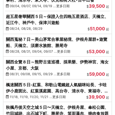
39,500
09/04, 09/07, 09/14, 09/19 ...更多日期
$
起
超五星奢華關西５日～保證入住四晚五星酒店、天橋立、
近江牛、神戶牛、保津川遊船
51,000
08/24, 08/28, 08/29
$
起
關西蒐秘７日～美山茅茸合掌屋秘境、伊根舟屋群+遊覽
船、天橋立、須磨水族館、勝尾寺
53,000
08/28, 08/31, 09/04, 09/07 ...更多日期
$
起
關西全覽８日～熊野古道巡禮、採果樂、伊勢神宮、海女
小屋、京都、大阪
59,000
08/31, 09/08, 09/15, 09/29 ...更多日期
$
起
楓迷關西５日-紅葉、和歌山電鐵超人氣貓咪站長、卡哇
伊小鹿斑比、紅葉溪庭園、高台寺、清水寺、東福寺、伊
39,900
勢龍蝦+和牛
11/18, 11/19, 11/20, 11/21 ...更多日期
$
起
秋楓丹後天空之城５日〜天橋立、伊根舟屋、傘松公園、
竹田城跡、出石城下町、勝尾寺、箕面瀑布、燒肉食放題