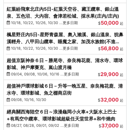
紅葉紛飛東北庄內5日-紅葉天空谷、藏王纜車、銀山溫
泉、五色沼、大內宿、會津若松城、採水果(庄內/庄內)
50,000
10/18, 10/22, 10/26, 10/30 ...更多日期
$
起
楓星野庄內5日-星野青森屋、奧入瀨溪、銀山溫泉、猊鼻
溪輕舟、八甲田山纜車、睡魔之家、加茂水族館(不進店)
56,800
(庄內/庄內)
10/18, 10/22, 10/26, 10/30 ...更多日期
$
起
超值京阪神奈６日－勝尾寺、奈良梅花鹿、清水寺、環球
影城、神戶摩賽克、嵐山渡月橋
29,900
09/04, 09/08, 10/06, 10/16 ...更多日期
$
起
超值神戶環球影城６日－升等一晚五星、奈良梅花鹿、清
水寺、環球影城、魚之棚商店街
32,000
09/08, 10/16, 10/30
$
起
經典關西海陸空６日～浪漫龜岡小火車+大阪水上巴士
+有馬空中纜車、環球影城超級任天堂世界+和牛燒肉
37,000
08/27, 08/28, 09/01, 09/02 ...更多日期
$
起