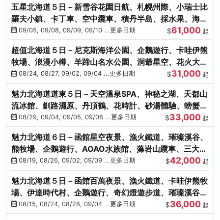
五星北海道５日－新雪谷花園日航、札幌州際、小瑞士比
羅夫小鎮、卡丁車、空中纜車、積丹半島、採水果、海鮮
61,000
和牛螃蟹放題
09/05, 09/08, 09/09, 09/10 ...更多日期
$
起
超值北海道５日－尼克斯海洋公園、企鵝遊行、卡哇伊熊
牧場、浪漫小樽、羊蹄山名水公園、洞爺星空、花火大
31,000
會、螃蟹懷石料理
08/24, 08/27, 09/02, 09/04 ...更多日期
$
起
魅力北海道道東５日－天空溫泉SPA、神秘之湖、天都山
流冰館、釧路濕原、丹頂鶴、花時計、砂湯體驗、螃蟹吃
33,000
到飽
08/29, 09/04, 09/05, 09/08 ...更多日期
$
起
魅力北海道６日－函館星空夜景、漁火鐵道、璀璨溪谷、
熊牧場、企鵝遊行、AOAO水族館、藻岩山纜車、三大螃
42,000
蟹吃到飽
08/19, 08/26, 09/02, 09/09 ...更多日期
$
起
魅力北海道５日－函館百萬夜景、漁火鐵道、卡哇伊熊牧
場、伊達時代村、企鵝遊行、奇幻燈遊步道、璀璨溪谷、
36,000
人氣NO1小丑漢堡
08/15, 08/24, 08/28, 09/04 ...更多日期
$
起