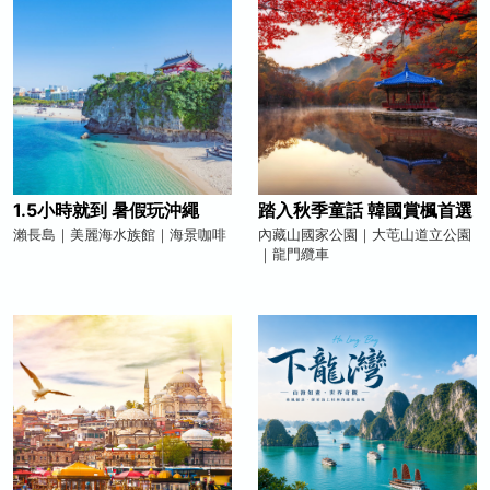
1.5小時就到 暑假玩沖繩
踏入秋季童話 韓國賞楓首選
瀨長島｜美麗海水族館｜海景咖啡
內藏山國家公園｜大芚山道立公園
｜龍門纜車