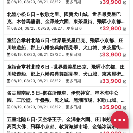
39,900
花之里絢爛花海
08/19, 08/20, 08/21, 08/22 ...更多日期
$
起
北陸小松５日－牧歌之里、國寶犬山城、世界最美星巴
克、木曾馬籠宿、金澤兼六園、東茶屋街、飛驒小京都、
32,900
白川鄉合掌村
08/24, 08/25, 08/26, 08/27 ...更多日期
$
起
童話合掌村北陸５日-世界最美星巴克、飛驒小京都、庄
川峽遊船、郡上八幡祭典舞蹈見學、犬山城、東茶屋街、
33,900
松葉蟹、金箔冰淇淋
08/19, 08/20, 08/21, 08/22 ...更多日期
$
起
童話合掌村北陸６日 -世界最美星巴克、飛驒小京都、庄
川峽遊船、郡上八幡祭典舞蹈見學、犬山城、東茶屋街、
33,900
松葉蟹、金箔冰淇淋
08/19, 08/20, 08/21, 08/22 ...更多日期
$
起
名古屋南紀５日-御在所纜車、伊勢神宮、串本海中公
園、三段壁、千疊敷、鬼之城、黑潮市場、和歌山城、伊
35,900
勢龍蝦溫泉
08/19, 08/20, 08/21, 08/22 ...更多日期
$
起
五星北陸５日-天空塔王子、金澤兼六園、庄川峽遊船、
高岡大佛、飛驒小京都、敦賀海鮮市場、金箔冰淇淋、鰻