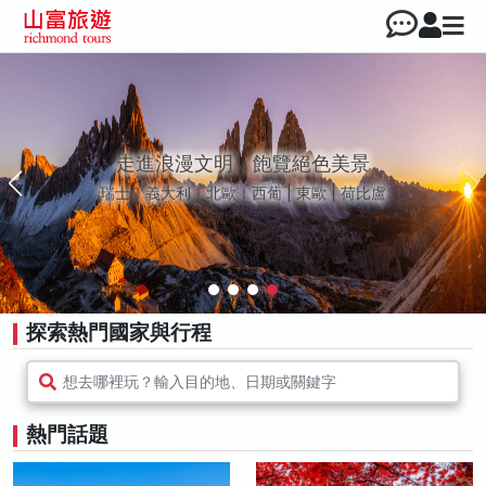
走進浪漫文明，飽覽絕色美景
瑞士｜義大利｜北歐｜西葡 | 東歐 | 荷比盧
探索熱門國家與行程
想去哪裡玩？輸入目的地、日期或關鍵字
熱門話題