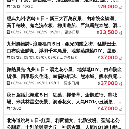
79,000
涮涮鍋(不進免稅店)
10/12, 10/22
$
起
經典九州‧宮崎５日 - 新三大百萬夜景、由布院金鱗湖、
高千穗峽、鬼之洗衣板、柳川遊船、巨無霸熊本熊、酒造
33,500
見學試飲
08/22, 08/24, 08/29, 09/01 ...更多日期
$
起
九州風物詩~浪漫福岡５日 - 銀光閃耀之街、猛獸巴士、
由布院金鱗湖、浮羽千本鳥居、地獄蒸鐵輪DIY、屋形船
37,000
晚宴、鸕鶿捕魚
08/29, 09/01, 09/07, 09/08 ...更多日期
$
起
微熱晨光‧九州５日 - 湯之花小屋、地獄蒸DIY、由布院金
鱗湖、四季彩久住花、幸福熱氣球、熊本城、熊本熊電
37,000
鐵、螃蟹吃到飽
08/24, 08/29, 09/01, 09/07 ...更多日期
$
起
秋日童話北海道５日－紅葉、掃帚草、企鵝遊行、熊牧
場、米其林星空夜景、洞爺花火、人氣NO1小丑漢堡、螃
47,000
蟹放題(千/函)
10/02
$
起
北海道跳島５日-紅葉、利尻禮文、北防波堤、聖誕老公
公馴鹿、士別羊與雲之丘、神居古潭、人氣NO1旭山動物