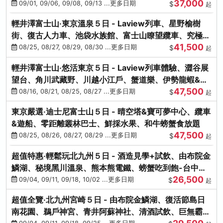
37,000
中出發
09/01, 09/06, 09/08, 09/13 ...更多日期
$
起
輕井澤富士山‧東京溫泉５日 - Laview列車、星野榆樹
街、復古人力車、池袋水族館、富士山瞭望纜車、究極海
41,500
鮮食放題
08/25, 08/27, 08/29, 08/30 ...更多日期
$
起
輕井澤富士山‧悠活東京５日 - Laview列車體驗、澀谷展
望台、角川武藏野、川越小江戶、蟹道樂、伊勢龍蝦&海
47,500
膽生魚片
08/16, 08/21, 08/25, 08/27 ...更多日期
$
起
東京嚴選‧迪士尼富士山５日 - 晴空塔&寶可夢中心、纜車
&遊船、零距離叢林巴士、鮮採水果、和牛螃蟹食放題
47,500
08/25, 08/26, 08/27, 08/29 ...更多日期
$
起
超值特惠‧輕鬆玩北九州５日 - 酒造見學+試飲、由布院金
鱗湖、秘境黑川溫泉、熊本熊電鐵、螃蟹吃到飽-台中出
26,500
發
09/04, 09/11, 09/18, 10/02 ...更多日期
$
起
超值全覽‧北九州宮崎５日 - 由布院金鱗湖、復活節島日
南花園、鵜戶神宮、青井阿蘇神社、清酒試飲、巨無霸熊