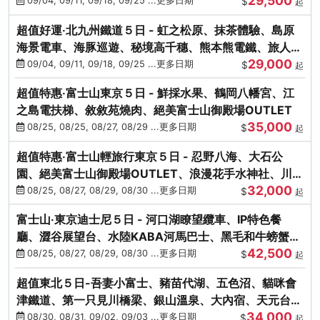
29,500
本熊-台中出發
09/04, 09/11, 09/18, 09/25 ...更多日期
$
起
超值好運‧北九州鐵道５日 - 虹之松原、抹茶體驗、島原
海景電車、海豚巡遊、秘境高千穗、熊本熊電鐵、旅人觀
29,000
光列車-台中出發
09/04, 09/11, 09/18, 09/25 ...更多日期
$
起
超值特惠‧富士山東京５日 - 鮮採水果、鶴岡八幡宮、江
之島電扶梯、敘敘苑燒肉、絕美富士山御殿場OUTLET
35,000
08/25, 08/25, 08/27, 08/29 ...更多日期
$
起
超值特惠‧富士山輕旅行東京５日 - 忍野八海、大石公
園、絕美富士山御殿場OUTLET、浪漫花手水神社、川越
32,000
小江戶
08/25, 08/27, 08/29, 08/30 ...更多日期
$
起
富士山‧東京迪士尼５日 - 河口湖瞭望纜車、IP特色餐
廳、澀谷展望台、水陸KABA河馬巴士、黑毛和牛螃蟹美
42,500
饌、季節採果
08/25, 08/27, 08/29, 08/30 ...更多日期
$
起
超值東北５日-吾妻小富士、豬苗代湖、五色沼、貓咪會
津鐵道、第一只見川橋梁、銀山溫泉、大內宿、天元台高
34,000
原纜車
08/30, 08/31, 09/02, 09/03 ...更多日期
$
起