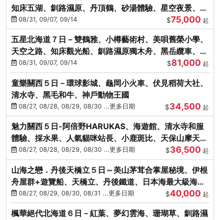
知床五湖、釧路濕原、丹頂鶴、砂湯體驗、星空夜景、洞
75,000
爺花火、螃蟹懷石料理
08/31, 09/07, 09/14
$
起
五星北海道７日－雙鶴雅、小樽藝術村、美唄舊榮小學、
天空之路、知床觀光船、釧路濕原獨木舟、黑岳纜車、流
81,000
冰硝子館DIY玻璃杯
08/31, 09/07, 09/14
$
起
童樂關西５日－環球影城、龜岡小火車、伏見稻荷大社、
清水寺、黑毛和牛、神戶動物王國
34,500
08/27, 08/28, 08/29, 08/30 ...更多日期
$
起
魅力關西５日-阿倍野HARUKAS、海遊館、清水寺和服
體驗、採水果、人氣貓咪站長、小鹿斑比、天保山摩天
36,500
輪、水上巴士
08/27, 08/28, 08/29, 08/30 ...更多日期
$
起
山海之戀．丹後天橋立５日～美山茅茸合掌屋秘境、伊根
舟屋群+遊覽船、天橋立、丹後鐵道、日本海最大級海鮮
40,000
市場
08/27, 08/29, 08/30, 08/31 ...更多日期
$
起
楓華絕代北海道６日－紅葉、夢幻雲海、珊瑚草、釧路濕