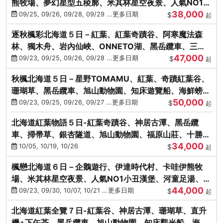
熊牧場、夢幻星型五稜廓、米其林星空夜景、人氣NO1小
38,000
丑漢堡、洞爺花火
09/25, 09/26, 09/28, 09/29 ...更多日期
$
起
逐秋楓彩北海道５日－紅葉、紅葉奇蹟谷、阿寒魔法森
林、獨木舟、岩內仙峽、ONNETO湖、黑岳纜車、三國
47,000
峠、豐平峽、螃蟹溫泉
09/23, 09/25, 09/26, 09/28 ...更多日期
$
起
秋楓北海道５日－星野TOMAMU、紅葉、奇蹟紅葉谷、
珊瑚草、黑岳纜車、旭山動物園、知床遊覽船、海鮮螃蟹
50,000
和牛吃到飽
09/23, 09/25, 09/26, 09/27 ...更多日期
$
起
北海道紅葉物語５日-紅葉奇蹟谷、神居古潭、黑岳纜
車、掃帚草、銀杏隧道、旭山動物園、福原山莊、十勝牧
34,000
場、冰的美術館
10/05, 10/19, 10/26
$
起
楓戀北海道６日－企鵝遊行、伊達時代村、卡哇伊熊牧
場、米其林星空夜景、人氣NO1小丑漢堡、河童足湯、奇
44,000
幻燈遊步道、洞爺花火
09/23, 09/30, 10/07, 10/21 ...更多日期
$
起
北海道紅葉全覽７日-紅葉谷、神居古潭、珊瑚草、直升
機+下午茶、黑岳纜車、旭山動物園、知床觀光船、海膽