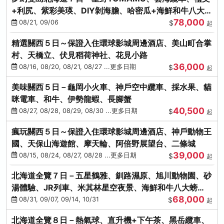
+利尻、紫彩美瑛、DIY剝海膽、哈密瓜+海鮮和牛八大螃
78,000
蟹吃到飽
08/21, 09/06
$
起
精選關西５日～保證入住環球影城周邊酒店、美山町合掌
村、天橋立、伏見稻荷神社、花見小路
36,000
08/16, 08/20, 08/21, 08/27 ...更多日期
$
起
美味關西５日－龜岡小火車、神戶空中纜車、採水果、貓
咪電車、和牛、伊勢龍蝦、長腳蟹
40,500
08/27, 08/28, 08/29, 08/30 ...更多日期
$
起
瘋玩關西５日～保證入住環球影城周邊酒店、神戶動物王
國、天保山海遊館、摩天輪、阿倍野展望台、二條城
39,000
08/15, 08/24, 08/27, 08/28 ...更多日期
$
起
北海道全覽７日－五星鶴雅、釧路濕原、旭川動物園、砂
湯體驗、JR列車、米其林星空夜景、海鮮和牛八大螃
68,000
蟹、卡哇依熊牧場
08/31, 09/07, 09/14, 10/31
$
起
北海道全覽８日－熱氣球、直升機+下午茶、黑岳纜車、