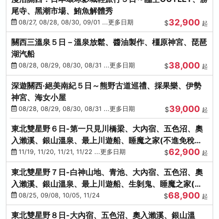
尾寺、黑潮市場、鮪魚解體秀
32,900
08/27, 08/28, 08/30, 09/01 ...更多日期
$
起
關西三溫泉５日－溫泉放鬆、醬油製作、橿原神宮、琵琶
湖汽船
38,000
08/28, 08/29, 08/30, 08/31 ...更多日期
$
起
深遊關西·絕美南紀５日～熊野古道巡禮、採果樂、伊勢
神宮、海女小屋
39,000
08/28, 08/29, 08/30, 08/31 ...更多日期
$
起
東北雙星野６日-第一只見川橋梁、大內宿、五色沼、奧
入瀨溪、銀山溫泉、最上川遊船、睡魔之家(不進免稅店)
62,900
(仙/青)
11/19, 11/20, 11/21, 11/22 ...更多日期
$
起
東北雙星野７日-白神山地、青池、大內宿、五色沼、奧
入瀨溪、銀山溫泉、最上川遊船、生剝鬼、睡魔之家(不
68,900
進免稅店)(仙/青)
08/25, 09/08, 10/05, 11/24
$
起
東北雙星野８日-大內宿、五色沼、奧入瀨溪、銀山溫