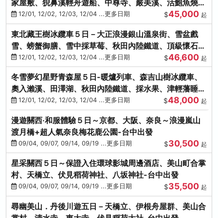
家屋敷、猊鼻溪輕舟遊船、中尊寺、嚴美溪、活鮑魚燒、
45,000
烤牡蠣、握壽司體驗
12/01, 12/02, 12/03, 12/04 ...更多日期
$
起
東北藏王樹冰纜車５日－大正浪漫銀山溫泉街、雪盆戲
雪、螃蟹御膳、雪中採草莓、秋田內陸鐵道、頂級懷石料
46,600
理、松島遊船
12/01, 12/02, 12/03, 12/04 ...更多日期
$
起
冬雪夢幻星野青森屋５日-暖爐列車、森吉山樹冰纜車、
奧入瀨溪、田澤湖、秋田內陸鐵道、採水果、津輕藩睡魔
48,000
村(不進免稅店)
12/01, 12/02, 12/03, 12/04 ...更多日期
$
起
漫遊關西‧和服體驗５日～京都、大阪、奈良～浪漫嵐山
渡月橋+超人氣奈良梅花鹿公園-台中出發
30,500
09/04, 09/07, 09/14, 09/19 ...更多日期
$
起
星采關西５日～保證入住環球影城周邊酒店、美山町合掌
村、天橋立、伏見稻荷神社、八坂神社-台中出發
35,500
09/04, 09/07, 09/14, 09/19 ...更多日期
$
起
尋幽美山．丹後川遊五日－天橋立、伊根舟屋群、美山合
掌村、清水寺、東大寺、伏見稻荷大社-台中出發