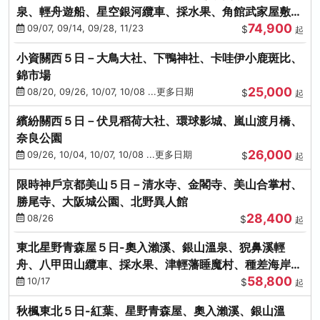
泉、輕舟遊船、星空銀河纜車、採水果、角館武家屋敷
74,900
(不進免稅店)(仙/青)
09/07, 09/14, 09/28, 11/23
$
起
小資關西５日－大鳥大社、下鴨神社、卡哇伊小鹿斑比、
錦市場
25,000
08/20, 09/26, 10/07, 10/08 ...更多日期
$
起
繽紛關西５日－伏見稻荷大社、環球影城、嵐山渡月橋、
奈良公園
26,000
09/26, 10/04, 10/07, 10/08 ...更多日期
$
起
限時神戶京都美山５日－清水寺、金閣寺、美山合掌村、
勝尾寺、大阪城公園、北野異人館
28,400
08/26
$
起
東北星野青森屋５日-奧入瀨溪、銀山溫泉、猊鼻溪輕
舟、八甲田山纜車、採水果、津輕藩睡魔村、種差海岸
58,800
(不進免稅店)
10/17
$
起
秋楓東北５日-紅葉、星野青森屋、奧入瀨溪、銀山溫