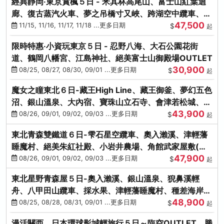
經典靜岡‧東京賞楓５日 - 米其林高尾山、富士山紅葉迴
廊、復古蒸汽火車、夢之吊橋寸又峽、跨湖空中纜車、抹
47,500
茶體驗、三溪園
11/15, 11/16, 11/17, 11/18 ...更多日期
$
起
限時特惠‧小資玩東京５日 - 忍野八海、大石公園花街
道、鶴岡八幡宮、江島神社、絕美富士山御殿場OUTLET
30,900
08/25, 08/27, 08/30, 09/01 ...更多日期
$
起
魔女之瞳東北６日-藏王High Line、藏王御釜、夢幻五色
沼、銀山溫泉、大內宿、寶珠山立石寺、會津若松城、燒
43,900
肉吃到飽
08/26, 09/01, 09/02, 09/03 ...更多日期
$
起
東北青森雙鐵道６日-雫石星空纜車、奧入瀨溪、津輕藩
睡魔村、絕美朱紅社殿、小岩井農場、角館武家屋敷(不
47,900
進免稅店)
08/26, 09/01, 09/02, 09/03 ...更多日期
$
起
東北星野青森屋５日-奧入瀨溪、銀山溫泉、猊鼻溪輕
舟、八甲田山纜車、採水果、津輕藩睡魔村、種差海岸、
48,900
法式料理(不進免稅店)
08/25, 08/28, 08/31, 09/01 ...更多日期
$
起
漫活關西．日本環球影城輕旅行５日～臨空OUTLET、勝