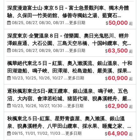
深度漫遊富士山‧東京５日 - 富士急景觀列車、獨木舟體
驗、久保田一竹美術館、修善寺獨鈷之湯、藍寶石
50,000
SAPHIR踴子號
08/25, 08/27, 08/30, 08/31 ...更多日期
$
起
深度東京‧全覽溫泉８日 - 偕樂園、奧日光鬼怒川、輕井
澤銀座通、大石公園、三島天空吊橋、十国峠纜車、究極
63,500
海鮮食べ放題
08/25, 08/27, 08/29, 08/31 ...更多日期
$
起
楓華絕代東北５日－紅葉、奧入瀨溪流、銀山溫泉、十和
田湖遊船、鳴子峽、田澤湖、松島遊船、嚴美溪、採果烤
60,900
牡蠣
10/23, 10/25, 10/26, 10/27 ...更多日期
$
起
逐秋楓彩東北5日-藏王纜車、銀山溫泉、鳴子峽、五色
沼、大內宿、會津若松城、猪苗代湖、猊鼻溪輕舟、嚴美
62,900
溪、松島海灣遊船
10/23, 10/26, 10/27, 10/30 ...更多日期
$
起
秋楓東北５日-紅葉、星野青森屋、奧入瀨溪、銀山溫
泉、猊鼻溪輕舟、八甲田山纜車、採水果、睡魔之家、法
64,900
式料理(不進免稅店)
09/15, 11/01, 11/02, 11/03 ...更多日期
$
起