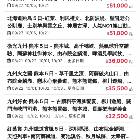
51,000
園、海膽涮涮鍋
09/27, 10/05, 10/21
$
起
北海道跳島５日-紅葉、利尻禮文、北防波堤、聖誕老公
公馴鹿、士別羊與雲之丘、神居古潭、人氣NO1旭山動物
51,000
園、海膽涮涮鍋
09/27, 10/05, 10/21
$
起
微光九州‧熊本５日 - 熊本城、高千穗峽、熱氣球升空體
驗、阿蘇神社御神水、由布院金鱗湖、啤酒見學試飲、豪
36,000
華海鮮盛宴
08/21, 09/22, 10/01, 10/02 ...更多日期
$
起
九州火之國‧熊本５日 - 草千里之濱、阿蘇破火山口、由
布院金麟湖、戀木心形參道、熊本熊電鐵、柳川遊船、地
35,500
獄蒸DIY
09/22, 10/01, 10/02, 10/03 ...更多日期
$
起
九州好食‧熊本５日 － 古蹟料亭河豚饗宴、柳川遊船、關
門海峽門司港、熊本熊電鐵、熊本城、長腳蟹海鮮美食
32,500
09/22, 10/02, 10/03, 10/04 ...更多日期
$
起
紅葉賞‧九州鐵道賞楓５日 - 深耶馬溪、由布院金鱗湖、
天照列車+南阿蘇鐵道、菊池溪谷、秋月城跡、太宰府天