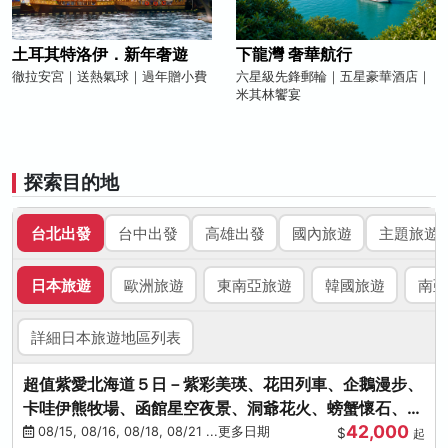
土耳其特洛伊．新年奢遊
下龍灣 奢華航行
徹拉安宮｜送熱氣球｜過年贈小費
六星級先鋒郵輪｜五星豪華酒店｜
米其林饗宴
探索目的地
台北出發
台中出發
高雄出發
國內旅遊
主題旅遊
日本旅遊
歐洲旅遊
東南亞旅遊
韓國旅遊
南亞
詳細日本旅遊地區列表
超值紫愛北海道５日－紫彩美瑛、花田列車、企鵝漫步、
卡哇伊熊牧場、函館星空夜景、洞爺花火、螃蟹懷石、啤
42,000
酒暢飲
08/15, 08/16, 08/18, 08/21 ...更多日期
$
起