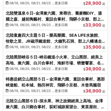
28,900
街、下呂溫泉
08/19, 08/20, 08/21, 08/22 ...更多日期
$
起
北陸雙溫泉６日-金澤兼六園、東尋坊、蕎麥麵DIY、湯
國之森、越前陶藝村、童話合掌村、飛驒小京都、郡上八
33,900
幡
08/19, 08/20, 08/21, 08/22 ...更多日期
$
起
北陸童趣四大主題５日－樂高樂園、SEA LIFE水族館、
牧歌之里、JR磁浮鐵道館、大鐘乳石洞、郡上八幡邊走
35,900
邊吃
08/19, 08/20, 08/21, 08/22 ...更多日期
$
起
北陸黑部峽谷５日-峽谷鐵道小火車、立山黑部、絕美上
高地、兼六園、白川合掌村、海鮮市場、螃蟹饗宴、名湯
36,900
雙溫泉
08/19, 08/20, 08/21, 08/22 ...更多日期
$
起
特惠促銷立山黑部５日－金澤兼六園、童話合掌村、惠那
峽遊船、松本城、熱田神宮、飛驒小京都、木曾馬籠宿
36,900
08/19, 08/20, 08/21, 08/22 ...更多日期
$
起
北陸立山黑部６日-採水果、神之故鄉絕美上高地、金澤
兼六園、白川鄉合掌村、荻町城跡展望台、東茶屋街、名