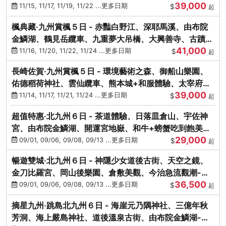
39,000
滿宮、竈門神社
11/15, 11/17, 11/19, 11/22 ...更多日期
$
起
楓典藏‧九州賞楓５日 - 赤豔白野江、深耶馬溪、由布院
金鱗湖、鶴見岳纜車、九重夢大吊橋、大興善寺、古蹟河
41,000
豚+和牛饗宴
11/16, 11/20, 11/22, 11/24 ...更多日期
$
起
長崎佐賀‧九州賞楓５日 - 環境藝術之森、御船山樂園、
佑德稻荷神社、雲仙纜車、熊本城+和服體驗、太宰府天
39,000
滿宮、光明禪寺
11/14, 11/17, 11/21, 11/24 ...更多日期
$
起
超值特惠‧北九州６日 - 茶道體驗、日落皿倉山、宇佐神
宮、由布院金鱗湖、開運宮地嶽、和牛+螃蟹吃到飽美
29,000
饌-台中出發
09/01, 09/06, 09/08, 09/13 ...更多日期
$
起
暢遊雙城‧北九州６日 - 神隱少女道後古街、天空之鏡、
金刀比羅宮、岡山後樂園、倉敷美觀、今治急流觀潮-台
36,500
中出發
09/01, 09/06, 09/08, 09/13 ...更多日期
$
起
摘星九州‧跳島北九州６日 - 海崖元乃隅神社、三億年秋
芳洞、海上嚴島神社、道後溫泉古街、由布院金鱗湖-台