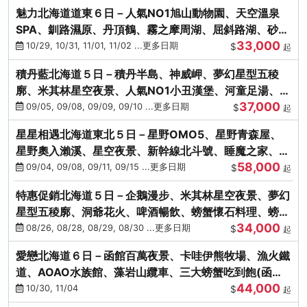
魅力北海道道東６日－人氣NO1旭山動物園、天空溫泉
SPA、釧路濕原、丹頂鶴、霧之摩周湖、屈斜路湖、砂湯
33,000
體驗
10/29, 10/31, 11/01, 11/02 ...更多日期
$
起
積丹藍北海道５日－積丹半島、神威岬、夢幻星型五稜
廓、米其林星空夜景、人氣NO1小丑漢堡、河童足湯、奇
37,000
幻燈遊步道、璀璨溪谷
09/05, 09/08, 09/09, 09/10 ...更多日期
$
起
星星相遇北海道東北５日－星野OMO5、星野青森屋、
星野奧入瀨溪、星空夜景、新幹線北斗號、睡魔之家、十
58,000
和田湖(不進免稅店)
09/04, 09/08, 09/11, 09/15 ...更多日期
$
起
特惠促銷北海道５日－企鵝漫步、米其林星空夜景、夢幻
星型五稜廓、洞爺花火、啤酒暢飲、螃蟹懷石料理、螃蟹
34,000
吃到飽
08/26, 08/28, 08/29, 08/30 ...更多日期
$
起
愛戀北海道６日－函館百萬夜景、卡哇伊熊牧場、漁火鐵
道、AOAO水族館、藻岩山纜車、三大螃蟹吃到飽(函館/
44,000
千歲)
10/30, 11/04
$
起