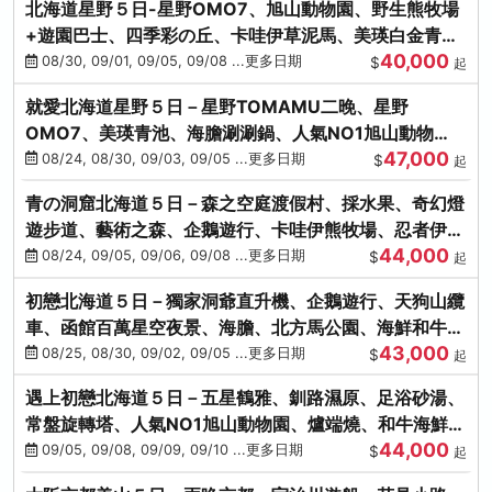
北海道星野５日-星野OMO7、旭山動物園、野生熊牧場
+遊園巴士、四季彩の丘、卡哇伊草泥馬、美瑛白金青
40,000
池、螃蟹吃到飽
08/30, 09/01, 09/05, 09/08 ...更多日期
$
起
就愛北海道星野５日－星野TOMAMU二晚、星野
OMO7、美瑛青池、海膽涮涮鍋、人氣NO1旭山動物
47,000
園、海鮮和牛螃蟹吃到飽
08/24, 08/30, 09/03, 09/05 ...更多日期
$
起
青の洞窟北海道５日－森之空庭渡假村、採水果、奇幻燈
遊步道、藝術之森、企鵝遊行、卡哇伊熊牧場、忍者伊達
44,000
時代村、螃蟹吃到飽
08/24, 09/05, 09/06, 09/08 ...更多日期
$
起
初戀北海道５日－獨家洞爺直升機、企鵝遊行、天狗山纜
車、函館百萬星空夜景、海膽、北方馬公園、海鮮和牛螃
43,000
蟹吃到飽
08/25, 08/30, 09/02, 09/05 ...更多日期
$
起
遇上初戀北海道５日－五星鶴雅、釧路濕原、足浴砂湯、
常盤旋轉塔、人氣NO1旭山動物園、爐端燒、和牛海鮮螃
44,000
蟹吃到飽
09/05, 09/08, 09/09, 09/10 ...更多日期
$
起