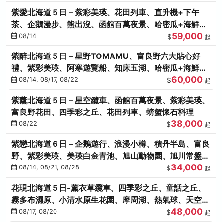
紫愛北海道５日－紫彩美瑛、花田列車、直升機+下午
茶、企鵝漫步、熊出沒、函館百萬夜景、哈密瓜+海鮮和
59,000
牛八大螃蟹吃到飽
08/14
$
起
紫醉北海道５日－星野TOMAMU、富良野六大貼心好
禮、紫彩美瑛、阿寒遊覽船、知床五湖、哈密瓜+海鮮和
60,000
牛螃蟹吃到飽
08/14, 08/17, 08/22
$
起
紫薰北海道５日－星空纜車、函館百萬夜景、紫彩美瑛、
富良野花田、四季彩之丘、花田列車、螃蟹懷石料理
38,000
08/22
$
起
紫戀北海道６日－企鵝遊行、浪漫小樽、積丹半島、富良
野、紫彩美瑛、美瑛白金青池、旭山動物園、旭川常盤旋
34,000
轉塔
08/14, 08/21, 08/28
$
起
花現北海道５日-薰衣草纜車、四季彩之丘、童話之丘、
霧多布濕原、小清水原生花園、摩周湖、熱氣球、天空溫
48,000
泉SPA、螃蟹吃到飽
08/17, 08/20
$
起