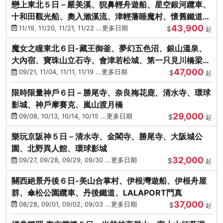
戀上東北５日－嚴美溪、猊鼻輕舟遊船、星空銀河纜車、
十和田觀光船、奧入瀨溪流、津輕藩睡魔村、懷舊鐵道
43,900
（青森／仙台）
11/19, 11/20, 11/21, 11/22 ...更多日期
$
起
魔女之瞳東北６日-藏王御釜、夢幻五色沼、銀山溫泉、
大內宿、寶珠山立石寺、會津若松城、第一只見川橋梁、
47,000
燒肉吃到飽
09/21, 11/04, 11/11, 11/19 ...更多日期
$
起
限時限量神戶６日－勝尾寺、奈良梅花鹿、清水寺、環球
影城、神戶摩賽克、嵐山渡月橋
29,000
09/08, 10/13, 10/14, 10/15 ...更多日期
$
起
樂玩京阪神５日－清水寺、金閣寺、勝尾寺、大阪城公
園、北野異人館、環球影城
32,000
09/27, 09/28, 09/29, 09/30 ...更多日期
$
起
關西絕景丹後６日-美山合掌村、伊根灣遊船、伊根舟屋
群、傘松公園纜車、丹後鐵道、LALAPORT門真
37,000
08/28, 09/01, 09/02, 09/03 ...更多日期
$
起