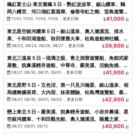
楓紅富士山‧東京賞楓５日 - 艷紅波波草、鋸山纜車、鶴
岡八幡宮、河口湖紅葉迴廊、修善寺虹之鄉、堂島遊覽
41,000
船、熱海梅園
11/01, 11/02, 11/03, 11/04 ...更多日期
$
起
東北星空銀河纜車５日－銀山溫泉、奧入瀨溪流、採水
果、十和田湖遊船、秋田懷舊火車、松島遊船烤牡蠣、嚴
39,900
美溪、螃蟹本家
08/23, 08/24, 08/26, 08/27 ...更多日期
$
起
東北三溫泉５日－琉璃之眼、青之洞窟遊覽船、角館武家
屋敷、猊鼻溪輕舟遊船、中尊寺、嚴美溪、活鮑魚燒、烤
41,900
牡蠣、握壽司體驗
08/27, 08/30, 08/31, 09/01 ...更多日期
$
起
東北星野５日－五色沼、第一只見川橋梁、銀山溫泉、相
馬樓舞孃茶席、大內宿、抹茶體驗、松島灣遊覽船、最上
42,900
川輕舟、螃蟹御膳
08/27, 08/30, 09/01, 09/02 ...更多日期
$
起
戀上東北５日－嚴美溪、猊鼻輕舟遊船、小岩井農場、星
空銀河纜車、十和田觀光船、奧入瀨溪流、睡魔之家、朱
40,900
紅社殿（仙台／青森）
08/27, 09/01, 09/13
$
起