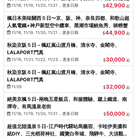
42,900
11/18, 11/19, 11/20, 11/21 ...更多日期
$
起
楓日本美味關西５日〜京、阪、神、奈良四都、和歌山超
人氣電鐵+神戶新型空中纜車、黑潮市場鮪魚秀、啖螃蟹
44,900
11/18, 11/19, 11/20, 11/21 ...更多日期
$
起
秋染京阪５日－楓紅嵐山渡月橋、清水寺、金閣寺、
LALAPORT門真
30,000
11/19, 11/21, 11/22, 11/23 ...更多日期
$
起
秋染京阪６日－楓紅嵐山渡月橋、清水寺、金閣寺、
LALAPORT門真
32,000
11/26
$
起
絕美京楓５日-兩晚五星飯店、和服體驗、蹴上鐵道、南
禪寺、有馬溫泉老街
50,000
11/18, 11/19, 11/20, 11/21 ...更多日期
$
起
超值北陸溫泉５日-江戶時代驛站馬籠宿、卡哇伊美濃和
紙DIY、三光稻荷神社、國寶白帝城、飛騨牛、大須觀音