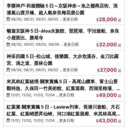
享樂神戶‧和服體驗５日～京阪神奈～魚之棚商店街、浪
漫嵐山渡月橋、超人氣奈良梅花鹿公園
28,000
08/30, 08/31, 09/01, 09/02 ...更多日期
$
起
暢遊京阪神５日-átoa水族館、琵琶湖、宇治遊船、奈良
小鹿斑比、勝尾寺
32,000
08/30, 09/01, 09/02, 09/06 ...更多日期
$
起
神采四國５日-松山城、後樂園、大步危溪谷、金刀比羅
宮、渦之道、栗林公園
37,000
08/30, 08/31, 09/01, 09/02 ...更多日期
$
起
米其林紅葉秘境‧關東賞楓５日 - 高尾山纜車、富士山景
觀特急、久保田一竹美術館、紅葉迴廊、西湖里根場、銀
49,000
杏大道
11/01, 11/02, 11/03, 11/04 ...更多日期
$
起
紅葉賞‧關東賞楓５日 - Laview列車、長瀞川遊船、月石
紅葉、紅葉峭壁昇仙峽、河口湖紅葉迴廊、米其林高尾
43,000
山、海鮮盛宴
11/01, 11/02, 11/03, 11/04 ...更多日期
$
起