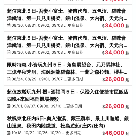
超值東北５日-吾妻小富士、豬苗代湖、五色沼、貓咪會
津鐵道、第一只見川橋梁、銀山溫泉、大內宿、天元台高
34,000
原纜車
08/30, 08/31, 09/02, 09/03 ...更多日期
$
起
超值東北５日-吾妻小富士、豬苗代湖、五色沼、貓咪會
津鐵道、第一只見川橋梁、銀山溫泉、大內宿、天元台高
34,000
原纜車
08/30, 08/31, 09/02, 09/03 ...更多日期
$
起
限時特惠‧小資玩九州５日 - 角島展望台、元乃隅神社、
三億年秋芳洞、海蝕洞龍貓森林、一蘭之森拉麵、櫻井二
26,900
見浦
08/24, 08/29, 09/01, 09/07 ...更多日期
$
起
超值放鬆玩九州‧機+酒福岡５日 - 保證入住便捷市區飯店
四晚+來回福岡機場接駁
26,900
09/01, 09/07, 09/08, 09/10 ...更多日期
$
起
秋楓東北庄內5日-奧入瀨溪、藏王纜車、最上川遊船、銀
山溫泉、秋田內陸鐵道、松島遊船(庄內/庄內)
46,000
10/18, 10/22, 10/26, 10/30 ...更多日期
$
起