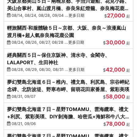
大阪京都美山５日－兩晚京都、宇治川遊船、花見小路、
美山合掌村、嵐山渡月橋、奈良朱紅燈籠、奈良梅花鹿、
27,000
流水瀑布電扶梯
08/14, 08/24, 08/28, 09/04 ...更多日期
$
起
輕旅關西‧和服體驗５日～京都、大阪、奈良～浪漫嵐山
渡月橋+超人氣奈良梅花鹿公園
30,000
08/24, 08/26, 08/27, 08/28 ...更多日期
$
起
經典關西５日～保住京阪神、清水寺、金閣寺、
LALAPORT、生田神社
42,000
08/28, 08/29, 08/30, 08/31 ...更多日期
$
起
夢幻雙島北海道６日－稚內、禮文島、利尻島、宗谷岬紀
念碑、北防波堤、野寒布岬、留萌花田家番屋、紫彩美瑛
58,000
08/31, 09/07
$
起
夢幻雙島北海道７日－星野TOMAMU、雲海纜車、禮文
+利尻、紫彩美瑛、DIY剝海膽、哈密瓜+海鮮和牛八大螃
78,000
蟹吃到飽
08/21, 09/06
$
起
夢幻雙島北海道７日－星野TOMAMU、雲海纜車、禮文