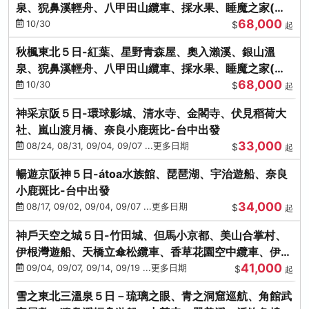
泉、猊鼻溪輕舟、八甲田山纜車、採水果、睡魔之家(不
68,000
進免稅店)
10/30
$
起
秋楓東北５日-紅葉、星野青森屋、奧入瀨溪、銀山溫
泉、猊鼻溪輕舟、八甲田山纜車、採水果、睡魔之家(不
68,000
進免稅店)
10/30
$
起
神采京阪５日-環球影城、清水寺、金閣寺、伏見稻荷大
社、嵐山渡月橋、奈良小鹿斑比-台中出發
33,000
08/24, 08/31, 09/04, 09/07 ...更多日期
$
起
暢遊京阪神５日-átoa水族館、琵琶湖、宇治遊船、奈良
小鹿斑比-台中出發
34,000
08/17, 09/02, 09/04, 09/07 ...更多日期
$
起
神戶天空之城５日-竹田城、但馬小京都、美山合掌村、
伊根灣遊船、天橋立傘松纜車、香草花園空中纜車、伊勢
41,000
龍蝦-台中出發
09/04, 09/07, 09/14, 09/19 ...更多日期
$
起
雪之東北三溫泉５日－琉璃之眼、青之洞窟巡航、角館武