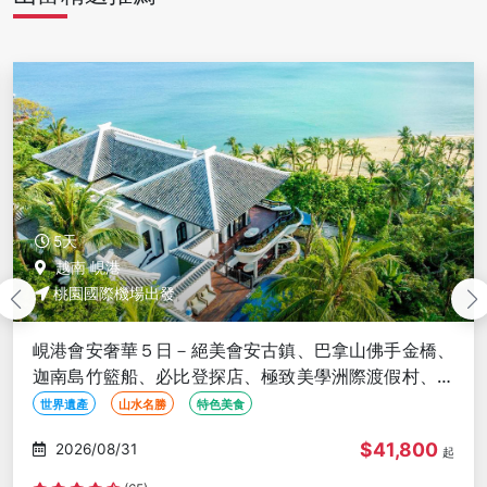
6天
越南 峴港
桃園國際機場出發
峴港、會安、順化魅力６日－皇城探秘、迦南島竹籃
船、巴拿山金橋佛手、會安古鎮、暢享生猛龍蝦、升等
３晚五星＜星宇促銷團＞
世界遺產
歷史古蹟
山水名勝
$29,800
2026/09/01
起