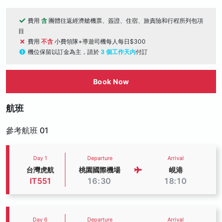
費用
含
團體往返經濟艙機票、簽證、住宿、旅責險和行程所列包項
目
費用
不含
小費領隊+導遊司機每人每日$300
機位保留以訂金為主，請於
3 個工作天內
付訂
Book Now
航班
參考航班 01
Day 1
Departure
Arrival
台灣虎航
桃園國際機場
峴港
IT551
16:30
18:10
Day 6
Departure
Arrival