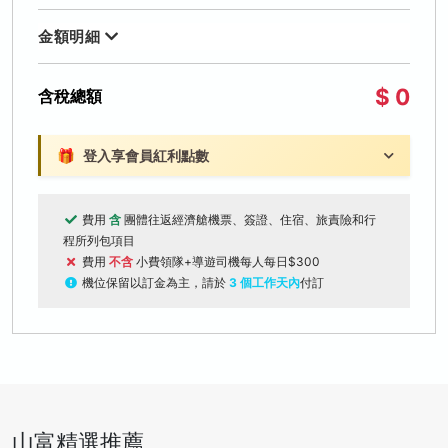
金額明細
$ 0
含稅總額
🎁
登入享會員紅利點數
費用
含
團體往返經濟艙機票、簽證、住宿、旅責險和行
程所列包項目
費用
不含
小費領隊+導遊司機每人每日$300
機位保留以訂金為主，請於
3 個工作天內
付訂
山富精選推薦