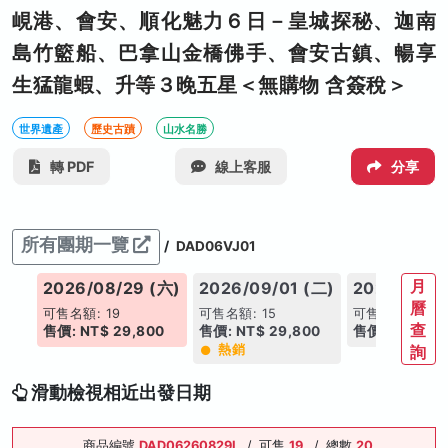
峴港、會安、順化魅力６日－皇城探秘、迦南
島竹籃船、巴拿山金橋佛手、會安古鎮、暢享
生猛龍蝦、升等３晚五星＜無購物 含簽稅＞
世界遺產
歷史古蹟
山水名勝
轉 PDF
線上客服
分享
所有團期一覽
/
DAD06VJ01
月
2026/08/29 (六)
2026/09/01 (二)
2026/09/0
曆
可售名額: 19
可售名額: 15
可售名額: 19
查
售價: NT$ 29,800
售價: NT$ 29,800
售價: NT$ 27,
熱銷
詢
滑動檢視相近出發日期
商品編號
DAD06260829I
/
可售
19
/
總數
20