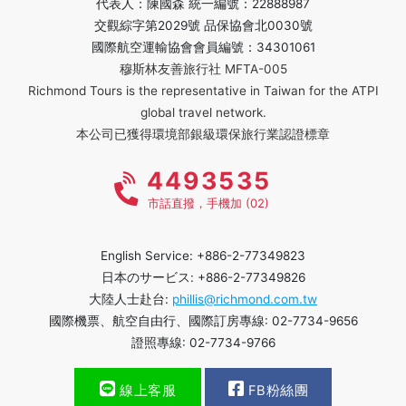
代表人：陳國森 統一編號：22888987
交觀綜字第2029號 品保協會北0030號
國際航空運輸協會會員編號：34301061
穆斯林友善旅行社 MFTA-005
Richmond Tours is the representative in Taiwan for the ATPI
global travel network.
本公司已獲得環境部銀級環保旅行業認證標章
4493535
市話直撥，手機加 (02)
English Service: +886-2-77349823
日本のサービス: +886-2-77349826
大陸人士赴台:
phillis@richmond.com.tw
國際機票、航空自由行、國際訂房專線: 02-7734-9656
證照專線: 02-7734-9766
線上客服
FB粉絲團