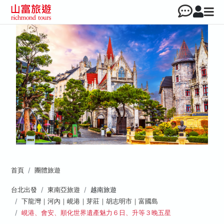
首頁
團體旅遊
台北出發
東南亞旅遊
越南旅遊
下龍灣｜河內｜峴港｜芽莊｜胡志明市｜富國島
峴港、會安、順化世界遺產魅力６日、升等３晚五星