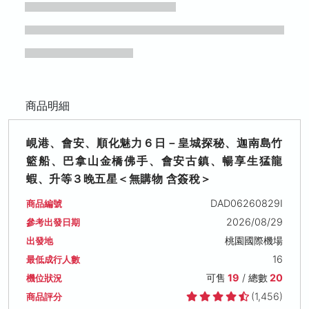
商品明細
峴港、會安、順化魅力６日－皇城探秘、迦南島竹
籃船、巴拿山金橋佛手、會安古鎮、暢享生猛龍
蝦、升等３晚五星＜無購物 含簽稅＞
DAD06260829I
商品編號
2026/08/29
參考出發日期
桃園國際機場
出發地
16
最低成行人數
可售
19
/ 總數
20
機位狀況
(1,456)
商品評分