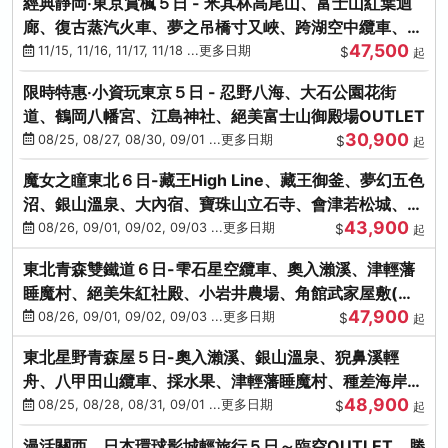
經典靜岡‧東京賞楓５日 - 米其林高尾山、富士山紅葉迴
廊、復古蒸汽火車、夢之吊橋寸又峽、跨湖空中纜車、抹
47,500
茶體驗、三溪園
11/15, 11/16, 11/17, 11/18 ...更多日期
$
起
限時特惠‧小資玩東京５日 - 忍野八海、大石公園花街
道、鶴岡八幡宮、江島神社、絕美富士山御殿場OUTLET
30,900
08/25, 08/27, 08/30, 09/01 ...更多日期
$
起
魔女之瞳東北６日-藏王High Line、藏王御釜、夢幻五色
沼、銀山溫泉、大內宿、寶珠山立石寺、會津若松城、燒
43,900
肉吃到飽
08/26, 09/01, 09/02, 09/03 ...更多日期
$
起
東北青森雙鐵道６日-雫石星空纜車、奧入瀨溪、津輕藩
睡魔村、絕美朱紅社殿、小岩井農場、角館武家屋敷(不
47,900
進免稅店)
08/26, 09/01, 09/02, 09/03 ...更多日期
$
起
東北星野青森屋５日-奧入瀨溪、銀山溫泉、猊鼻溪輕
舟、八甲田山纜車、採水果、津輕藩睡魔村、種差海岸、
48,900
法式料理(不進免稅店)
08/25, 08/28, 08/31, 09/01 ...更多日期
$
起
漫活關西．日本環球影城輕旅行５日～臨空OUTLET、勝