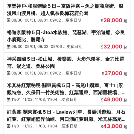
享樂神戶‧和服體驗５日～京阪神奈～魚之棚商店街、浪
漫嵐山渡月橋、超人氣奈良梅花鹿公園
28,000
08/30, 08/31, 09/01, 09/02 ...更多日期
$
起
暢遊京阪神５日-átoa水族館、琵琶湖、宇治遊船、奈良
小鹿斑比、勝尾寺
32,000
08/30, 09/01, 09/02, 09/06 ...更多日期
$
起
神采四國５日-松山城、後樂園、大步危溪谷、金刀比羅
宮、渦之道、栗林公園
37,000
08/30, 08/31, 09/01, 09/02 ...更多日期
$
起
米其林紅葉秘境‧關東賞楓５日 - 高尾山纜車、富士山景
觀特急、久保田一竹美術館、紅葉迴廊、西湖里根場、銀
49,000
杏大道
11/01, 11/02, 11/03, 11/04 ...更多日期
$
起
紅葉賞‧關東賞楓５日 - Laview列車、長瀞川遊船、月石
紅葉、紅葉峭壁昇仙峽、河口湖紅葉迴廊、米其林高尾
43,000
山、海鮮盛宴
11/01, 11/02, 11/03, 11/04 ...更多日期
$
起