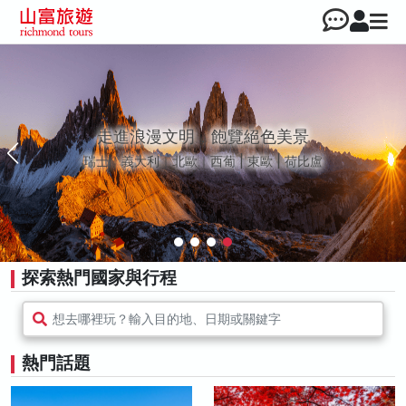
走進浪漫文明，飽覽絕色美景
瑞士｜義大利｜北歐｜西葡 | 東歐 | 荷比盧
探索熱門國家與行程
想去哪裡玩？輸入目的地、日期或關鍵字
熱門話題