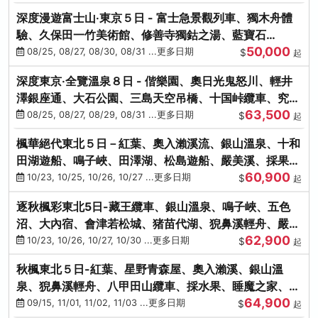
深度漫遊富士山‧東京５日 - 富士急景觀列車、獨木舟體
驗、久保田一竹美術館、修善寺獨鈷之湯、藍寶石
50,000
SAPHIR踴子號
08/25, 08/27, 08/30, 08/31 ...更多日期
$
起
深度東京‧全覽溫泉８日 - 偕樂園、奧日光鬼怒川、輕井
澤銀座通、大石公園、三島天空吊橋、十国峠纜車、究極
63,500
海鮮食べ放題
08/25, 08/27, 08/29, 08/31 ...更多日期
$
起
楓華絕代東北５日－紅葉、奧入瀨溪流、銀山溫泉、十和
田湖遊船、鳴子峽、田澤湖、松島遊船、嚴美溪、採果烤
60,900
牡蠣
10/23, 10/25, 10/26, 10/27 ...更多日期
$
起
逐秋楓彩東北5日-藏王纜車、銀山溫泉、鳴子峽、五色
沼、大內宿、會津若松城、猪苗代湖、猊鼻溪輕舟、嚴美
62,900
溪、松島海灣遊船
10/23, 10/26, 10/27, 10/30 ...更多日期
$
起
秋楓東北５日-紅葉、星野青森屋、奧入瀨溪、銀山溫
泉、猊鼻溪輕舟、八甲田山纜車、採水果、睡魔之家、法
64,900
式料理(不進免稅店)
09/15, 11/01, 11/02, 11/03 ...更多日期
$
起