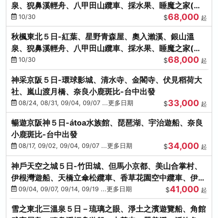
泉、猊鼻溪輕舟、八甲田山纜車、採水果、睡魔之家(不
68,000
進免稅店)
10/30
$
起
秋楓東北５日-紅葉、星野青森屋、奧入瀨溪、銀山溫
泉、猊鼻溪輕舟、八甲田山纜車、採水果、睡魔之家(不
68,000
進免稅店)
10/30
$
起
神采京阪５日-環球影城、清水寺、金閣寺、伏見稻荷大
社、嵐山渡月橋、奈良小鹿斑比-台中出發
33,000
08/24, 08/31, 09/04, 09/07 ...更多日期
$
起
暢遊京阪神５日-átoa水族館、琵琶湖、宇治遊船、奈良
小鹿斑比-台中出發
34,000
08/17, 09/02, 09/04, 09/07 ...更多日期
$
起
神戶天空之城５日-竹田城、但馬小京都、美山合掌村、
伊根灣遊船、天橋立傘松纜車、香草花園空中纜車、伊勢
41,000
龍蝦-台中出發
09/04, 09/07, 09/14, 09/19 ...更多日期
$
起
雪之東北三溫泉５日－琉璃之眼、淨土之濱遊覽船、角館