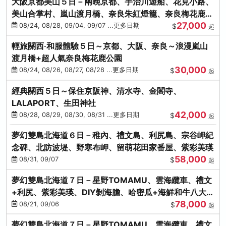
大阪京都美山５日－兩晚京都、宇治川遊船、花見小路、
美山合掌村、嵐山渡月橋、奈良朱紅燈籠、奈良梅花鹿、
27,000
流水瀑布電扶梯
08/24, 08/28, 09/04, 09/07 ...更多日期
$
起
輕旅關西‧和服體驗５日～京都、大阪、奈良～浪漫嵐山
渡月橋+超人氣奈良梅花鹿公園
30,000
08/24, 08/26, 08/27, 08/28 ...更多日期
$
起
經典關西５日～保住京阪神、清水寺、金閣寺、
LALAPORT、生田神社
42,000
08/28, 08/29, 08/30, 08/31 ...更多日期
$
起
夢幻雙島北海道６日－稚內、禮文島、利尻島、宗谷岬紀
念碑、北防波堤、野寒布岬、留萌花田家番屋、紫彩美瑛
58,000
08/31, 09/07
$
起
夢幻雙島北海道７日－星野TOMAMU、雲海纜車、禮文
+利尻、紫彩美瑛、DIY剝海膽、哈密瓜+海鮮和牛八大螃
78,000
蟹吃到飽
08/21, 09/06
$
起
夢幻雙島北海道７日－星野TOMAMU、雲海纜車、禮文