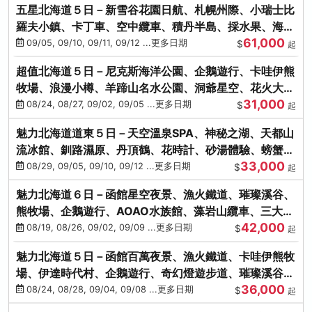
五星北海道５日－新雪谷花園日航、札幌州際、小瑞士比
羅夫小鎮、卡丁車、空中纜車、積丹半島、採水果、海鮮
61,000
和牛螃蟹放題
09/05, 09/10, 09/11, 09/12 ...更多日期
$
起
超值北海道５日－尼克斯海洋公園、企鵝遊行、卡哇伊熊
牧場、浪漫小樽、羊蹄山名水公園、洞爺星空、花火大
31,000
會、螃蟹懷石料理
08/24, 08/27, 09/02, 09/05 ...更多日期
$
起
魅力北海道道東５日－天空溫泉SPA、神秘之湖、天都山
流冰館、釧路濕原、丹頂鶴、花時計、砂湯體驗、螃蟹吃
33,000
到飽
08/29, 09/05, 09/10, 09/12 ...更多日期
$
起
魅力北海道６日－函館星空夜景、漁火鐵道、璀璨溪谷、
熊牧場、企鵝遊行、AOAO水族館、藻岩山纜車、三大螃
42,000
蟹吃到飽
08/19, 08/26, 09/02, 09/09 ...更多日期
$
起
魅力北海道５日－函館百萬夜景、漁火鐵道、卡哇伊熊牧
場、伊達時代村、企鵝遊行、奇幻燈遊步道、璀璨溪谷、
36,000
人氣NO1小丑漢堡
08/24, 08/28, 09/04, 09/08 ...更多日期
$
起