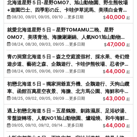
北海道星野５日-星野OMO7、旭山動物園、野生熊牧場
+遊園巴士、四季彩の丘、卡哇伊草泥馬、美瑛白金青
40,000
池、螃蟹吃到飽
08/30, 09/01, 09/05, 09/10 ...更多日期
$
起
就愛北海道星野５日－星野TOMAMU二晚、星野
OMO7、美瑛青池、海膽涮涮鍋、人氣NO1旭山動物
47,000
園、海鮮和牛螃蟹吃到飽
08/24, 08/30, 09/03, 09/05 ...更多日期
$
起
青の洞窟北海道５日－森之空庭渡假村、採水果、奇幻燈
遊步道、藝術之森、企鵝遊行、卡哇伊熊牧場、忍者伊達
44,000
時代村、螃蟹吃到飽
08/24, 09/05, 09/06, 09/09 ...更多日期
$
起
初戀北海道５日－獨家洞爺直升機、企鵝遊行、天狗山纜
車、函館百萬星空夜景、海膽、北方馬公園、海鮮和牛螃
43,000
蟹吃到飽
08/25, 09/02, 09/05, 09/09 ...更多日期
$
起
遇上初戀北海道５日－五星鶴雅、釧路濕原、足浴砂湯、
常盤旋轉塔、人氣NO1旭山動物園、爐端燒、和牛海鮮螃
44,000
蟹吃到飽
09/05, 09/10, 09/12, 09/14 ...更多日期
$
起