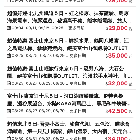
29,500
本熊-台中出發
09/04, 09/11, 09/18, 09/25 ...更多日期
$
起
超值好運‧北九州鐵道５日 - 虹之松原、抹茶體驗、島原
海景電車、海豚巡遊、秘境高千穗、熊本熊電鐵、旅人觀
29,000
光列車-台中出發
09/04, 09/11, 09/18, 09/25 ...更多日期
$
起
超值特惠‧富士山東京５日 - 鮮採水果、鶴岡八幡宮、江
之島電扶梯、敘敘苑燒肉、絕美富士山御殿場OUTLET
35,000
08/25, 08/25, 08/27, 08/29 ...更多日期
$
起
超值特惠‧富士山輕旅行東京５日 - 忍野八海、大石公
園、絕美富士山御殿場OUTLET、浪漫花手水神社、川越
32,000
小江戶
08/25, 08/27, 08/29, 08/30 ...更多日期
$
起
富士山‧東京迪士尼５日 - 河口湖瞭望纜車、IP特色餐
廳、澀谷展望台、水陸KABA河馬巴士、黑毛和牛螃蟹美
42,500
饌、季節採果
08/25, 08/27, 08/29, 08/30 ...更多日期
$
起
超值東北５日-吾妻小富士、豬苗代湖、五色沼、貓咪會
津鐵道、第一只見川橋梁、銀山溫泉、大內宿、天元台高
34,000
原纜車
08/30, 08/31, 09/02, 09/03 ...更多日期
$
起