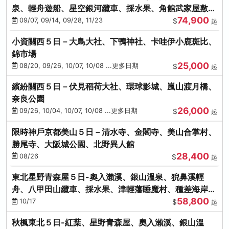
泉、輕舟遊船、星空銀河纜車、採水果、角館武家屋敷
74,900
(不進免稅店)(仙/青)
09/07, 09/14, 09/28, 11/23
$
起
小資關西５日－大鳥大社、下鴨神社、卡哇伊小鹿斑比、
錦市場
25,000
08/20, 09/26, 10/07, 10/08 ...更多日期
$
起
繽紛關西５日－伏見稻荷大社、環球影城、嵐山渡月橋、
奈良公園
26,000
09/26, 10/04, 10/07, 10/08 ...更多日期
$
起
限時神戶京都美山５日－清水寺、金閣寺、美山合掌村、
勝尾寺、大阪城公園、北野異人館
28,400
08/26
$
起
東北星野青森屋５日-奧入瀨溪、銀山溫泉、猊鼻溪輕
舟、八甲田山纜車、採水果、津輕藩睡魔村、種差海岸
58,800
(不進免稅店)
10/17
$
起
秋楓東北５日-紅葉、星野青森屋、奧入瀨溪、銀山溫