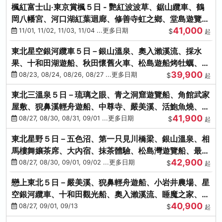
楓紅富士山‧東京賞楓５日 - 艷紅波波草、鋸山纜車、鶴
岡八幡宮、河口湖紅葉迴廊、修善寺虹之鄉、堂島遊覽
41,000
船、熱海梅園
11/01, 11/02, 11/03, 11/04 ...更多日期
$
起
東北星空銀河纜車５日－銀山溫泉、奧入瀨溪流、採水
果、十和田湖遊船、秋田懷舊火車、松島遊船烤牡蠣、嚴
39,900
美溪、螃蟹本家
08/23, 08/24, 08/26, 08/27 ...更多日期
$
起
東北三溫泉５日－琉璃之眼、青之洞窟遊覽船、角館武家
屋敷、猊鼻溪輕舟遊船、中尊寺、嚴美溪、活鮑魚燒、烤
41,900
牡蠣、握壽司體驗
08/27, 08/30, 08/31, 09/01 ...更多日期
$
起
東北星野５日－五色沼、第一只見川橋梁、銀山溫泉、相
馬樓舞孃茶席、大內宿、抹茶體驗、松島灣遊覽船、最上
42,900
川輕舟、螃蟹御膳
08/27, 08/30, 09/01, 09/02 ...更多日期
$
起
戀上東北５日－嚴美溪、猊鼻輕舟遊船、小岩井農場、星
空銀河纜車、十和田觀光船、奧入瀨溪流、睡魔之家、朱
40,900
紅社殿（仙台／青森）
08/27, 09/01, 09/13
$
起