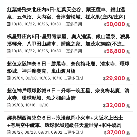
紅葉紛飛東北庄內5日-紅葉天空谷、藏王纜車、銀山溫
泉、五色沼、大內宿、會津若松城、採水果(庄內/庄內)
50,000
10/18, 10/22, 10/26, 10/30 ...更多日期
$
起
楓星野庄內5日-星野青森屋、奧入瀨溪、銀山溫泉、猊鼻
溪輕舟、八甲田山纜車、睡魔之家、加茂水族館(不進店)
56,800
(庄內/庄內)
10/18, 10/22, 10/26, 10/30 ...更多日期
$
起
超值京阪神奈６日－勝尾寺、奈良梅花鹿、清水寺、環球
影城、神戶摩賽克、嵐山渡月橋
29,900
09/04, 09/08, 10/06, 10/16 ...更多日期
$
起
超值神戶環球影城６日－升等一晚五星、奈良梅花鹿、清
水寺、環球影城、魚之棚商店街
32,000
09/08, 10/16, 10/30
$
起
經典關西海陸空６日～浪漫龜岡小火車+大阪水上巴士
+有馬空中纜車、環球影城超級任天堂世界+和牛燒肉
37,000
08/27, 08/28, 09/01, 09/02 ...更多日期
$
起