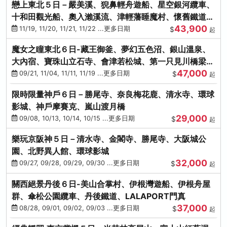
戀上東北５日－嚴美溪、猊鼻輕舟遊船、星空銀河纜車、
十和田觀光船、奧入瀨溪流、津輕藩睡魔村、懷舊鐵道
43,900
（青森／仙台）
11/19, 11/20, 11/21, 11/22 ...更多日期
$
起
魔女之瞳東北６日-藏王御釜、夢幻五色沼、銀山溫泉、
大內宿、寶珠山立石寺、會津若松城、第一只見川橋梁、
47,000
燒肉吃到飽
09/21, 11/04, 11/11, 11/19 ...更多日期
$
起
限時限量神戶６日－勝尾寺、奈良梅花鹿、清水寺、環球
影城、神戶摩賽克、嵐山渡月橋
29,000
09/08, 10/13, 10/14, 10/15 ...更多日期
$
起
樂玩京阪神５日－清水寺、金閣寺、勝尾寺、大阪城公
園、北野異人館、環球影城
32,000
09/27, 09/28, 09/29, 09/30 ...更多日期
$
起
關西絕景丹後６日-美山合掌村、伊根灣遊船、伊根舟屋
群、傘松公園纜車、丹後鐵道、LALAPORT門真
37,000
08/28, 09/01, 09/02, 09/03 ...更多日期
$
起