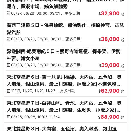
尾寺、黑潮市場、鮪魚解體秀
32,900
08/27, 08/28, 08/30, 09/01 ...更多日期
$
起
關西三溫泉５日－溫泉放鬆、醬油製作、橿原神宮、琵琶
湖汽船
38,000
08/28, 08/29, 08/30, 08/31 ...更多日期
$
起
深遊關西·絕美南紀５日～熊野古道巡禮、採果樂、伊勢
神宮、海女小屋
39,000
08/28, 08/29, 08/30, 08/31 ...更多日期
$
起
東北雙星野６日-第一只見川橋梁、大內宿、五色沼、奧
入瀨溪、銀山溫泉、最上川遊船、睡魔之家(不進免稅店)
62,900
(仙/青)
11/19, 11/20, 11/21, 11/22 ...更多日期
$
起
東北雙星野７日-白神山地、青池、大內宿、五色沼、奧
入瀨溪、銀山溫泉、最上川遊船、生剝鬼、睡魔之家(不
68,900
進免稅店)(仙/青)
08/25, 09/08, 10/05, 11/24
$
起
東北雙星野８日-大內宿、五色沼、奧入瀨溪、銀山溫