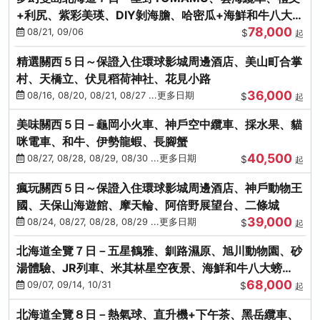
+利尻、紫彩美瑛、DIY剝海膽、哈密瓜+海鮮和牛八大螃
78,000
蟹吃到飽
08/21, 09/06
$
起
精選關西５日～保證入住環球影城周邊酒店、美山町合掌
村、天橋立、伏見稻荷神社、花見小路
36,000
08/16, 08/20, 08/21, 08/27 ...更多日期
$
起
美味關西５日－龜岡小火車、神戶空中纜車、採水果、貓
咪電車、和牛、伊勢龍蝦、長腳蟹
40,500
08/27, 08/28, 08/29, 08/30 ...更多日期
$
起
瘋玩關西５日～保證入住環球影城周邊酒店、神戶動物王
國、天保山海遊館、摩天輪、阿倍野展望台、二條城
39,000
08/24, 08/27, 08/28, 08/29 ...更多日期
$
起
北海道全覽７日－五星鶴雅、釧路濕原、旭川動物園、砂
湯體驗、JR列車、米其林星空夜景、海鮮和牛八大螃
68,000
蟹、卡哇依熊牧場
09/07, 09/14, 10/31
$
起
北海道全覽８日－熱氣球、直升機+下午茶、黑岳纜車、