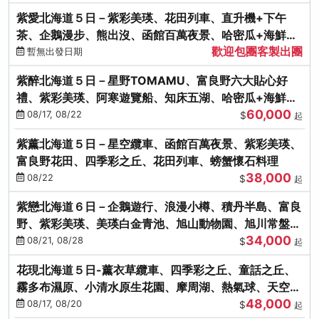
紫愛北海道５日－紫彩美瑛、花田列車、直升機+下午
茶、企鵝漫步、熊出沒、函館百萬夜景、哈密瓜+海鮮和
歡迎包團客製出團
牛八大螃蟹吃到飽
暫無出發日期
紫醉北海道５日－星野TOMAMU、富良野六大貼心好
禮、紫彩美瑛、阿寒遊覽船、知床五湖、哈密瓜+海鮮和
60,000
牛螃蟹吃到飽
08/17, 08/22
$
起
紫薰北海道５日－星空纜車、函館百萬夜景、紫彩美瑛、
富良野花田、四季彩之丘、花田列車、螃蟹懷石料理
38,000
08/22
$
起
紫戀北海道６日－企鵝遊行、浪漫小樽、積丹半島、富良
野、紫彩美瑛、美瑛白金青池、旭山動物園、旭川常盤旋
34,000
轉塔
08/21, 08/28
$
起
花現北海道５日-薰衣草纜車、四季彩之丘、童話之丘、
霧多布濕原、小清水原生花園、摩周湖、熱氣球、天空溫
48,000
泉SPA、螃蟹吃到飽
08/17, 08/20
$
起