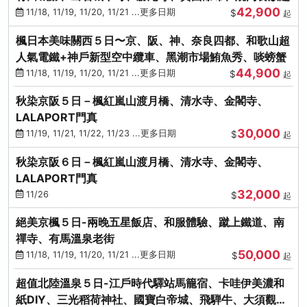
42,900
11/18, 11/19, 11/20, 11/21 ...更多日期
$
起
楓日本美味關西５日〜京、阪、神、奈良四都、和歌山超
人氣電鐵+神戶新型空中纜車、黑潮市場鮪魚秀、啖螃蟹
44,900
11/18, 11/19, 11/20, 11/21 ...更多日期
$
起
秋染京阪５日－楓紅嵐山渡月橋、清水寺、金閣寺、
LALAPORT門真
30,000
11/19, 11/21, 11/22, 11/23 ...更多日期
$
起
秋染京阪６日－楓紅嵐山渡月橋、清水寺、金閣寺、
LALAPORT門真
32,000
11/26
$
起
絕美京楓５日-兩晚五星飯店、和服體驗、蹴上鐵道、南
禪寺、有馬溫泉老街
50,000
11/18, 11/19, 11/20, 11/21 ...更多日期
$
起
超值北陸溫泉５日-江戶時代驛站馬籠宿、卡哇伊美濃和
紙DIY、三光稻荷神社、國寶白帝城、飛騨牛、大須觀音