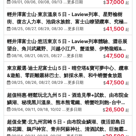
37,000
中出發
09/01, 09/06, 09/08, 09/13 ...更多日期
$
起
輕井澤富士山‧東京溫泉５日 - Laview列車、星野榆樹
街、復古人力車、池袋水族館、富士山瞭望纜車、究極海
41,500
鮮食放題
08/25, 08/27, 08/29, 08/30 ...更多日期
$
起
輕井澤富士山‧悠活東京５日 - Laview列車體驗、澀谷展
望台、角川武藏野、川越小江戶、蟹道樂、伊勢龍蝦&海
47,500
膽生魚片
08/16, 08/21, 08/25, 08/27 ...更多日期
$
起
東京嚴選‧迪士尼富士山５日 - 晴空塔&寶可夢中心、纜車
&遊船、零距離叢林巴士、鮮採水果、和牛螃蟹食放題
47,500
08/25, 08/26, 08/27, 08/29 ...更多日期
$
起
超值特惠‧輕鬆玩北九州５日 - 酒造見學+試飲、由布院金
鱗湖、秘境黑川溫泉、熊本熊電鐵、螃蟹吃到飽-台中出
26,500
發
09/04, 09/11, 09/18, 10/02 ...更多日期
$
起
超值全覽‧北九州宮崎５日 - 由布院金鱗湖、復活節島日
南花園、鵜戶神宮、青井阿蘇神社、清酒試飲、巨無霸熊