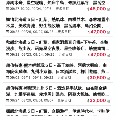
原獨木舟、星空呢喃、知床半島、奇蹟紅葉谷、黑岳空中
45,000
纜車、旭山動物園
09/27, 10/02, 10/04, 10/16 ...更多日期
$
起
楓情北海道５日－紅葉、熱氣球、白樺並木、森林精靈小
木屋、美瑛青池、野生熊牧場、黑岳纜車、鳥沼公園、紅
47,000
葉奇蹟谷、螃蟹吃到飽
09/23, 09/26, 09/27, 09/28 ...更多日期
$
起
秋戀北海道５日－紅葉、獨家洞爺直升機+下午茶、企鵝
漫步、熊出沒、函館星空夜景、星空喫茶店、螃蟹壽司、
47,000
海膽、三大螃蟹放題
09/22, 09/23, 09/24, 09/25 ...更多日期
$
起
超值特惠‧熊本輕鬆玩５日 - 高千穗峽、阿蘇大觀峰、由
布院金鱗湖、九州小京都、日本酒試飲、柳川遊船、熊本
30,500
城、熊本AEON
09/02, 09/13, 09/18, 09/22 ...更多日期
$
起
超值特惠‧輕鬆玩九州５日 - 酒造見學試飲、由布院金鱗
湖、九重夢吊橋、秘境黑川溫泉、阿蘇大觀峰、螃蟹吃到
32,000
飽
08/24, 08/29, 09/01, 09/07 ...更多日期
$
起
楓戀北海道５日－紅葉、企鵝遊行、伊達時代村、卡哇伊