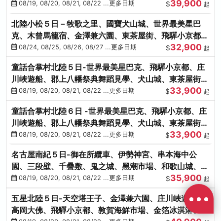
39,900
花之里絢爛花海
08/19, 08/20, 08/21, 08/22 ...更多日期
$
起
北陸小松５日－牧歌之里、國寶犬山城、世界最美星巴
克、木曾馬籠宿、金澤兼六園、東茶屋街、飛驒小京都、
32,900
白川鄉合掌村
08/24, 08/25, 08/26, 08/27 ...更多日期
$
起
童話合掌村北陸５日-世界最美星巴克、飛驒小京都、庄
川峽遊船、郡上八幡祭典舞蹈見學、犬山城、東茶屋街、
33,900
松葉蟹、金箔冰淇淋
08/19, 08/20, 08/21, 08/22 ...更多日期
$
起
童話合掌村北陸６日 -世界最美星巴克、飛驒小京都、庄
川峽遊船、郡上八幡祭典舞蹈見學、犬山城、東茶屋街、
33,900
松葉蟹、金箔冰淇淋
08/19, 08/20, 08/21, 08/22 ...更多日期
$
起
名古屋南紀５日-御在所纜車、伊勢神宮、串本海中公
園、三段壁、千疊敷、鬼之城、黑潮市場、和歌山城、伊
35,900
勢龍蝦溫泉
08/19, 08/20, 08/21, 08/22 ...更多日期
$
起
五星北陸５日-天空塔王子、金澤兼六園、庄川峽遊船、
高岡大佛、飛驒小京都、敦賀海鮮市場、金箔冰淇淋、鰻