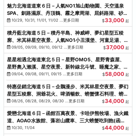
魅力北海道道東６日－人氣NO1旭山動物園、天空溫泉
SPA、釧路濕原、丹頂鶴、霧之摩周湖、屈斜路湖、砂湯
33,000
體驗
10/29, 10/31, 11/01, 11/02 ...更多日期
$
起
積丹藍北海道５日－積丹半島、神威岬、夢幻星型五稜
廓、米其林星空夜景、人氣NO1小丑漢堡、河童足湯、奇
37,000
幻燈遊步道、璀璨溪谷
09/05, 09/09, 09/10, 09/12 ...更多日期
$
起
星星相遇北海道東北５日－星野OMO5、星野青森屋、
星野奧入瀨溪、星空夜景、新幹線北斗號、睡魔之家、十
58,000
和田湖(不進免稅店)
09/04, 09/08, 09/11, 09/15 ...更多日期
$
起
特惠促銷北海道５日－企鵝漫步、米其林星空夜景、夢幻
星型五稜廓、洞爺花火、啤酒暢飲、螃蟹懷石料理、螃蟹
34,000
吃到飽
08/26, 08/28, 08/29, 08/30 ...更多日期
$
起
愛戀北海道６日－函館百萬夜景、卡哇伊熊牧場、漁火鐵
道、AOAO水族館、藻岩山纜車、三大螃蟹吃到飽(函館/
44,000
千歲)
10/30, 11/04
$
起