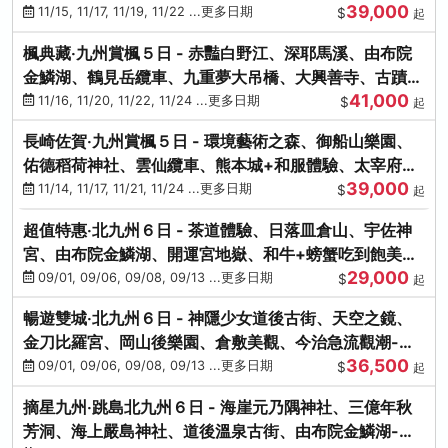
39,000
滿宮、竈門神社
11/15, 11/17, 11/19, 11/22 ...更多日期
$
起
楓典藏‧九州賞楓５日 - 赤豔白野江、深耶馬溪、由布院
金鱗湖、鶴見岳纜車、九重夢大吊橋、大興善寺、古蹟河
41,000
豚+和牛饗宴
11/16, 11/20, 11/22, 11/24 ...更多日期
$
起
長崎佐賀‧九州賞楓５日 - 環境藝術之森、御船山樂園、
佑德稻荷神社、雲仙纜車、熊本城+和服體驗、太宰府天
39,000
滿宮、光明禪寺
11/14, 11/17, 11/21, 11/24 ...更多日期
$
起
超值特惠‧北九州６日 - 茶道體驗、日落皿倉山、宇佐神
宮、由布院金鱗湖、開運宮地嶽、和牛+螃蟹吃到飽美
29,000
饌-台中出發
09/01, 09/06, 09/08, 09/13 ...更多日期
$
起
暢遊雙城‧北九州６日 - 神隱少女道後古街、天空之鏡、
金刀比羅宮、岡山後樂園、倉敷美觀、今治急流觀潮-台
36,500
中出發
09/01, 09/06, 09/08, 09/13 ...更多日期
$
起
摘星九州‧跳島北九州６日 - 海崖元乃隅神社、三億年秋
芳洞、海上嚴島神社、道後溫泉古街、由布院金鱗湖-台