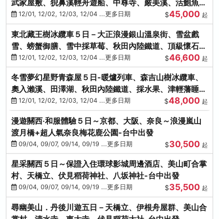
武家屋敷、猊鼻溪輕舟遊船、中尊寺、嚴美溪、活鮑魚
45,000
燒、烤牡蠣、握壽司體驗
12/01, 12/02, 12/03, 12/04 ...更多日期
$
起
東北藏王樹冰纜車５日－大正浪漫銀山溫泉街、雪盆戲
雪、螃蟹御膳、雪中採草莓、秋田內陸鐵道、頂級懷石料
46,600
理、松島遊船
12/01, 12/02, 12/03, 12/04 ...更多日期
$
起
冬雪夢幻星野青森屋５日-暖爐列車、森吉山樹冰纜車、
奧入瀨溪、田澤湖、秋田內陸鐵道、採水果、津輕藩睡魔
48,000
村(不進免稅店)
12/01, 12/02, 12/03, 12/04 ...更多日期
$
起
漫遊關西‧和服體驗５日～京都、大阪、奈良～浪漫嵐山
渡月橋+超人氣奈良梅花鹿公園-台中出發
30,500
09/04, 09/07, 09/14, 09/19 ...更多日期
$
起
星采關西５日～保證入住環球影城周邊酒店、美山町合掌
村、天橋立、伏見稻荷神社、八坂神社-台中出發
35,500
09/04, 09/07, 09/14, 09/19 ...更多日期
$
起
尋幽美山．丹後川遊五日－天橋立、伊根舟屋群、美山合
掌村、清水寺、東大寺、伏見稻荷大社-台中出發