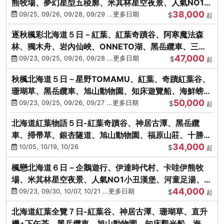
熊牧場、夢幻星型五稜廓、米其林星空夜景、人氣NO1小
38,000
丑漢堡、洞爺花火
09/25, 09/26, 09/28, 09/29 ...更多日期
$
起
逐秋楓彩北海道５日－紅葉、紅葉奇蹟谷、阿寒魔法森
林、獨木舟、岩內仙峽、ONNETO湖、黑岳纜車、三國
47,000
峠、豐平峽、螃蟹溫泉
09/23, 09/25, 09/26, 09/28 ...更多日期
$
起
秋楓北海道５日－星野TOMAMU、紅葉、奇蹟紅葉谷、
珊瑚草、黑岳纜車、旭山動物園、知床遊覽船、海鮮螃蟹
50,000
和牛吃到飽
09/23, 09/25, 09/26, 09/27 ...更多日期
$
起
北海道紅葉物語５日-紅葉奇蹟谷、神居古潭、黑岳纜
車、掃帚草、銀杏隧道、旭山動物園、福原山莊、十勝牧
34,000
場、冰的美術館
10/05, 10/19, 10/26
$
起
楓戀北海道６日－企鵝遊行、伊達時代村、卡哇伊熊牧
場、米其林星空夜景、人氣NO1小丑漢堡、河童足湯、奇
44,000
幻燈遊步道、洞爺花火
09/23, 09/30, 10/07, 10/21 ...更多日期
$
起
北海道紅葉全覽７日-紅葉谷、神居古潭、珊瑚草、直升
機+下午茶、黑岳纜車、旭山動物園、知床觀光船、海膽