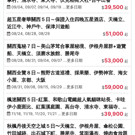
39,500
09/04, 09/07, 09/14, 09/19 ...更多日期
$
起
超五星奢華關西５日～保證入住四晚五星酒店、天橋立、
近江牛、神戶牛、保津川遊船
51,000
08/24, 08/28, 08/29
$
起
關西蒐秘７日～美山茅茸合掌屋秘境、伊根舟屋群+遊覽
船、天橋立、須磨水族館、勝尾寺
53,000
08/28, 08/31, 09/04, 09/07 ...更多日期
$
起
關西全覽８日～熊野古道巡禮、採果樂、伊勢神宮、海女
小屋、京都、大阪
59,000
08/31, 09/08, 09/15, 09/29 ...更多日期
$
起
楓迷關西５日-紅葉、和歌山電鐵超人氣貓咪站長、卡哇
伊小鹿斑比、紅葉溪庭園、高台寺、清水寺、東福寺、伊
39,900
勢龍蝦+和牛
11/18, 11/19, 11/20, 11/21 ...更多日期
$
起
秋楓丹後天空之城５日〜天橋立、伊根舟屋、傘松公園、
竹田城跡、出石城下町、勝尾寺、箕面瀑布、燒肉食放題