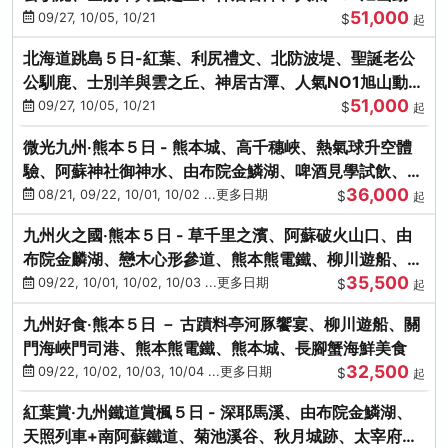
51,000
園、海膽涮涮鍋
09/27, 10/05, 10/21
$
起
北海道跳島５日-紅葉、利尻禮文、北防波堤、聖誕老公
公馴鹿、士別羊與雲之丘、神居古潭、人氣NO1旭山動物
51,000
園、海膽涮涮鍋
09/27, 10/05, 10/21
$
起
微光九州‧熊本５日 - 熊本城、高千穗峽、熱氣球升空體
驗、阿蘇神社御神水、由布院金鱗湖、啤酒見學試飲、豪
36,000
華海鮮盛宴
08/21, 09/22, 10/01, 10/02 ...更多日期
$
起
九州火之國‧熊本５日 - 草千里之濱、阿蘇破火山口、由
布院金麟湖、戀木心形參道、熊本熊電鐵、柳川遊船、地
35,500
獄蒸DIY
09/22, 10/01, 10/02, 10/03 ...更多日期
$
起
九州好食‧熊本５日 － 古蹟料亭河豚饗宴、柳川遊船、關
門海峽門司港、熊本熊電鐵、熊本城、長腳蟹海鮮美食
32,500
09/22, 10/02, 10/03, 10/04 ...更多日期
$
起
紅葉賞‧九州鐵道賞楓５日 - 深耶馬溪、由布院金鱗湖、
天照列車+南阿蘇鐵道、菊池溪谷、秋月城跡、太宰府天