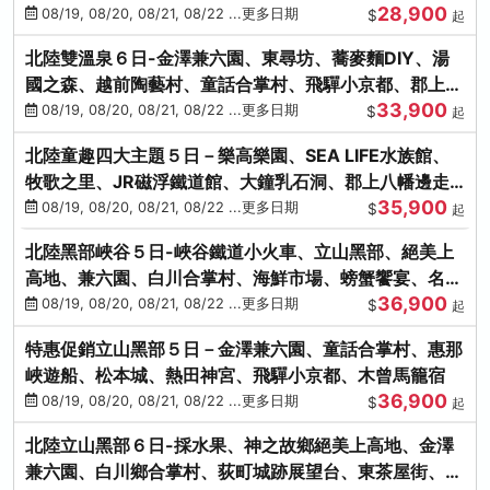
28,900
街、下呂溫泉
08/19, 08/20, 08/21, 08/22 ...更多日期
$
起
北陸雙溫泉６日-金澤兼六園、東尋坊、蕎麥麵DIY、湯
國之森、越前陶藝村、童話合掌村、飛驒小京都、郡上八
33,900
幡
08/19, 08/20, 08/21, 08/22 ...更多日期
$
起
北陸童趣四大主題５日－樂高樂園、SEA LIFE水族館、
牧歌之里、JR磁浮鐵道館、大鐘乳石洞、郡上八幡邊走
35,900
邊吃
08/19, 08/20, 08/21, 08/22 ...更多日期
$
起
北陸黑部峽谷５日-峽谷鐵道小火車、立山黑部、絕美上
高地、兼六園、白川合掌村、海鮮市場、螃蟹饗宴、名湯
36,900
雙溫泉
08/19, 08/20, 08/21, 08/22 ...更多日期
$
起
特惠促銷立山黑部５日－金澤兼六園、童話合掌村、惠那
峽遊船、松本城、熱田神宮、飛驒小京都、木曾馬籠宿
36,900
08/19, 08/20, 08/21, 08/22 ...更多日期
$
起
北陸立山黑部６日-採水果、神之故鄉絕美上高地、金澤
兼六園、白川鄉合掌村、荻町城跡展望台、東茶屋街、名