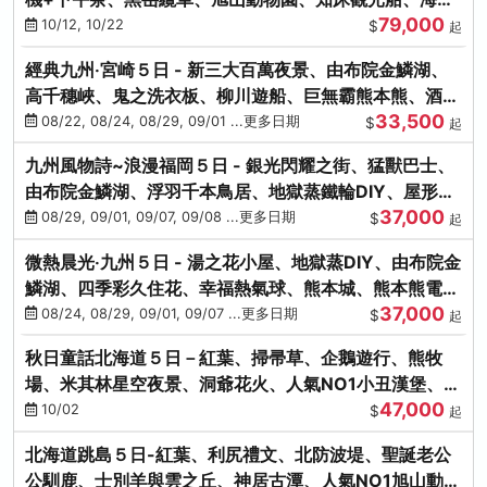
79,000
涮涮鍋(不進免稅店)
10/12, 10/22
$
起
經典九州‧宮崎５日 - 新三大百萬夜景、由布院金鱗湖、
高千穗峽、鬼之洗衣板、柳川遊船、巨無霸熊本熊、酒造
33,500
見學試飲
08/22, 08/24, 08/29, 09/01 ...更多日期
$
起
九州風物詩~浪漫福岡５日 - 銀光閃耀之街、猛獸巴士、
由布院金鱗湖、浮羽千本鳥居、地獄蒸鐵輪DIY、屋形船
37,000
晚宴、鸕鶿捕魚
08/29, 09/01, 09/07, 09/08 ...更多日期
$
起
微熱晨光‧九州５日 - 湯之花小屋、地獄蒸DIY、由布院金
鱗湖、四季彩久住花、幸福熱氣球、熊本城、熊本熊電
37,000
鐵、螃蟹吃到飽
08/24, 08/29, 09/01, 09/07 ...更多日期
$
起
秋日童話北海道５日－紅葉、掃帚草、企鵝遊行、熊牧
場、米其林星空夜景、洞爺花火、人氣NO1小丑漢堡、螃
47,000
蟹放題(千/函)
10/02
$
起
北海道跳島５日-紅葉、利尻禮文、北防波堤、聖誕老公
公馴鹿、士別羊與雲之丘、神居古潭、人氣NO1旭山動物