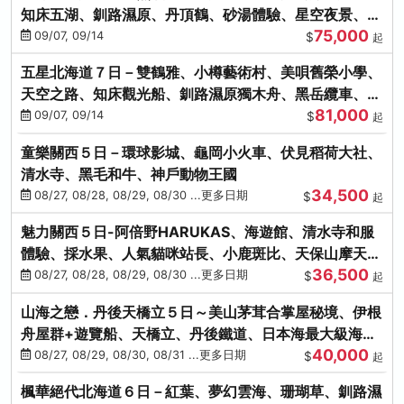
知床五湖、釧路濕原、丹頂鶴、砂湯體驗、星空夜景、洞
75,000
爺花火、螃蟹懷石料理
09/07, 09/14
$
起
五星北海道７日－雙鶴雅、小樽藝術村、美唄舊榮小學、
天空之路、知床觀光船、釧路濕原獨木舟、黑岳纜車、流
81,000
冰硝子館DIY玻璃杯
09/07, 09/14
$
起
童樂關西５日－環球影城、龜岡小火車、伏見稻荷大社、
清水寺、黑毛和牛、神戶動物王國
34,500
08/27, 08/28, 08/29, 08/30 ...更多日期
$
起
魅力關西５日-阿倍野HARUKAS、海遊館、清水寺和服
體驗、採水果、人氣貓咪站長、小鹿斑比、天保山摩天
36,500
輪、水上巴士
08/27, 08/28, 08/29, 08/30 ...更多日期
$
起
山海之戀．丹後天橋立５日～美山茅茸合掌屋秘境、伊根
舟屋群+遊覽船、天橋立、丹後鐵道、日本海最大級海鮮
40,000
市場
08/27, 08/29, 08/30, 08/31 ...更多日期
$
起
楓華絕代北海道６日－紅葉、夢幻雲海、珊瑚草、釧路濕