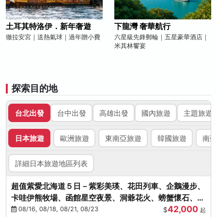
土耳其特洛伊．新年奢遊
下龍灣 奢華航行
徹拉安宮｜送熱氣球｜過年贈小費
六星級先鋒郵輪｜五星豪華酒店｜
米其林饗宴
探索目的地
台北出發
台中出發
高雄出發
國內旅遊
主題旅遊
日本旅遊
歐洲旅遊
東南亞旅遊
韓國旅遊
南亞
詳細日本旅遊地區列表
超值紫愛北海道５日－紫彩美瑛、花田列車、企鵝漫步、
卡哇伊熊牧場、函館星空夜景、洞爺花火、螃蟹懷石、啤
42,000
酒暢飲
08/16, 08/18, 08/21, 08/23
$
起