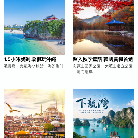
1.5小時就到 暑假玩沖繩
踏入秋季童話 韓國賞楓首選
瀨長島｜美麗海水族館｜海景咖啡
內藏山國家公園｜大芚山道立公園
｜龍門纜車