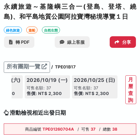
永續旅遊～基隆嶼三合一(登島、登塔、繞
島)、和平島地質公園阿拉寶灣秘境導覽１日
綠色旅遊
遊船
自然生態
轉 PDF
線上客服
分享
所有團期一覽
/
TPE01B17
月
0/17 (六)
2026/10/19 (一)
2026/10/25 (日)
曆
37
可售名額: 37
可售名額: 37
查
 2,300
售價: NT$ 2,300
售價: NT$ 2,300
詢
滑動檢視相近出發日期
商品編號
TPE01260704A
/
可售
37
/
總數
38