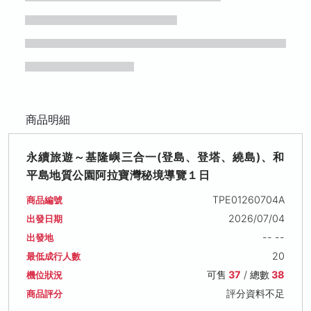
商品明細
永續旅遊～基隆嶼三合一(登島、登塔、繞島)、和
平島地質公園阿拉寶灣秘境導覽１日
TPE01260704A
商品編號
2026/07/04
出發日期
-- --
出發地
20
最低成行人數
可售
37
/ 總數
38
機位狀況
評分資料不足
商品評分