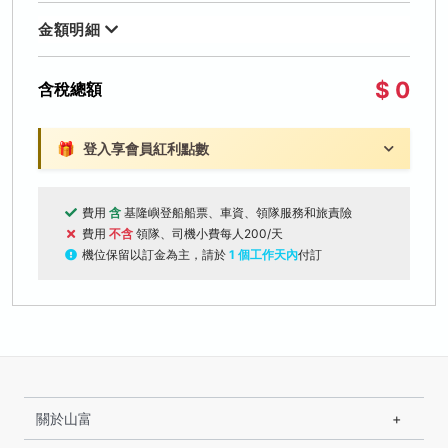
金額明細
$ 0
含稅總額
🎁
登入享會員紅利點數
費用
含
基隆嶼登船船票、車資、領隊服務和旅責險
費用
不含
領隊、司機小費每人200/天
機位保留以訂金為主，請於
1 個工作天內
付訂
關於山富