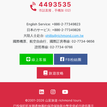
4493535
市話直撥，手機加 (02)
English Service: +886-2-77349823
日本のサービス: +886-2-77349826
大陸人士赴台:
phillis@richmond.com.tw
國際機票、航空自由行、國際訂房專線: 02-7734-9656
證照專線: 02-7734-9766
線上客服
FB粉絲團
旅遊攻略
©2001-2026 山富旅遊 richmond tours.
已投保旺旺友聯產物履約保證保險新台幣壹億貳仟肆佰萬元