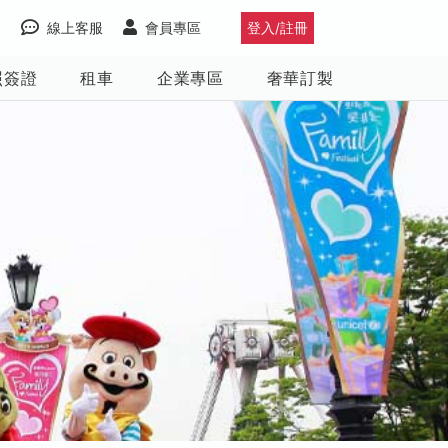
線上客服
會員專區
登入/註冊
照簽證
租車
企業專區
奢華訂製