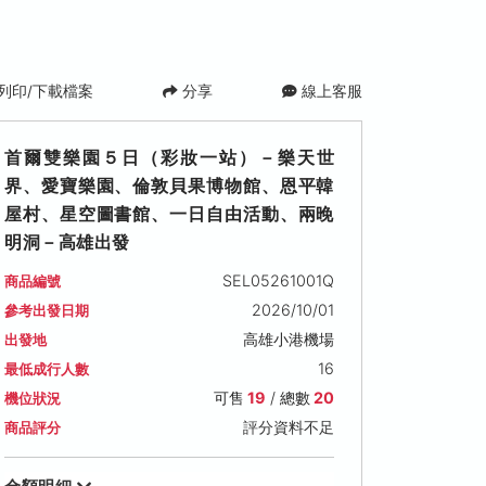
列印/下載檔案
分享
線上客服
首爾雙樂園５日（彩妝一站）－樂天世
界、愛寶樂園、倫敦貝果博物館、恩平韓
屋村、星空圖書館、一日自由活動、兩晚
明洞－高雄出發
SEL05261001Q
商品編號
2026/10/01
參考出發日期
)
2026/10/15 (四)
2026/10/17 (六)
2026/10/18 (
高雄小港機場
出發地
可售名額: 19
可售名額: 19
可售名額: 19
16
最低成行人數
售價: NT$ 29,000
售價: NT$ 29,000
售價: NT$ 28,50
可售
19
/ 總數
20
機位狀況
評分資料不足
商品評分