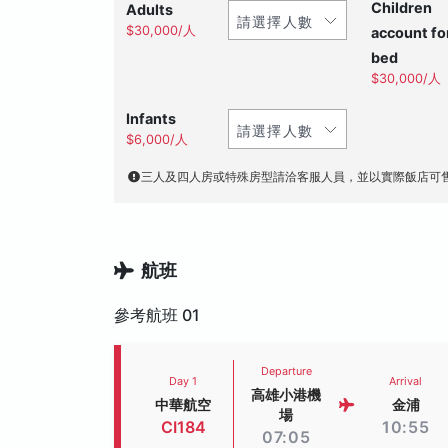
Children
Adults
$30,000/人
account fo
bed
$30,000/人
Infants
$6,000/人
三人及四人房或特殊房型請洽客服人員，並以實際飯店可
航班
參考航班 01
Departure
Day 1
Arrival
高雄小港機
中華航空
金浦
場
CI184
10:55
07:05