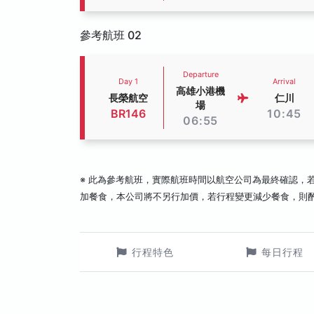
參考航班 02
Departure
Day 1
Arrival
高雄小港機
長榮航空
仁川
場
BR146
10:45
06:55
※ 此為參考航班，實際航班時間以航空公司為最終確認，
加餐食，本公司將不另行加價，若行程變更減少餐食，則
行程特色
每日行程