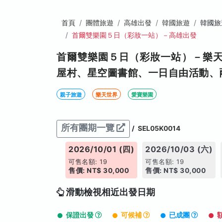
首頁
團體旅遊
高雄出發
韓國旅遊
韓國旅
首爾雙樂園５日（彩妝一站）－高雄出發
首爾雙樂園５日（彩妝一站）－樂
屋村、星空圖書館、一日自由活動、
親子旅遊
樂天世界
愛寶樂園
所有團期一覽
/
SEL05K0014
26/09/22 (二)
2026/10/01 (四)
2026/10/03 (六)
名額: 8
可售名額: 19
可售名額: 19
: NT$ 27,500
售價: NT$ 30,000
售價: NT$ 30,000
滑動檢視相近出發日期
保證出發
可候補
已成團