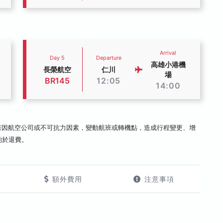
Arrival
Day 5
Departure
高雄小港機
長榮航空
仁川
場
BR145
12:05
14:00
若因航空公司或不可抗力因素，變動航班或轉機點，造成行程變更、增
酌於退費。
額外費用
注意事項