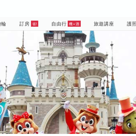
遊輪
訂房
自由行
旅遊講座
護
省!
機+酒