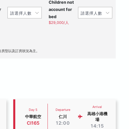
Children not
r
account for
bed
$29,000/人
售房型以及訂房狀況為主。
Arrival
Day 5
Departure
高雄小港機
中華航空
仁川
場
CI165
12:00
14:15