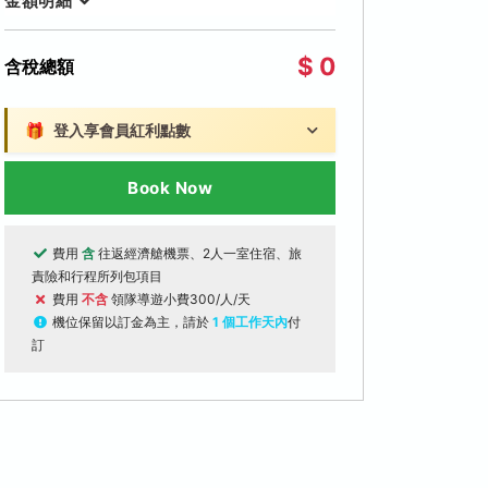
金額明細
$ 0
含稅總額
🎁
登入享會員紅利點數
Book Now
費用
含
往返經濟艙機票、2人一室住宿、旅
責險和行程所列包項目
費用
不含
領隊導遊小費300/人/天
機位保留以訂金為主，請於
1 個工作天內
付
訂