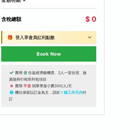
金額明細
$ 0
含稅總額
🎁
登入享會員紅利點數
Book Now
費用
含
往返經濟艙機票、2人一室住宿、旅
責險和行程所列包項目
費用
不含
領隊導遊小費300/人/天
機位保留以訂金為主，請於
1 個工作天內
付
訂