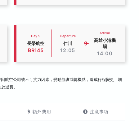
Arrival
Day 5
Departure
高雄小港機
長榮航空
仁川
場
BR145
12:05
14:00
若因航空公司或不可抗力因素，變動航班或轉機點，造成行程變更、增
酌於退費。
額外費用
注意事項