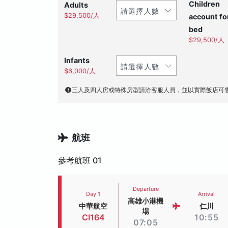
Children
Adults
$29,500/人
account fo
bed
$29,500/人
Infants
$6,000/人
三人及四人房或特殊房型請洽客服人員，並以實際飯店可
航班
參考航班 01
Departure
Day 1
Arrival
高雄小港機
中華航空
仁川
場
CI164
10:55
07:05