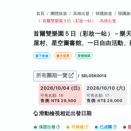
首頁
團體旅遊
高雄出發
韓國旅遊
韓國旅
首爾雙樂園５日（彩妝一站）－高雄出發
首爾雙樂園５日（彩妝一站）－樂
屋村、星空圖書館、一日自由活動、
親子旅遊
樂天世界
愛寶樂園
所有團期一覽
/
SEL05K0014
26/10/03 (六)
2026/10/04 (日)
2026/10/10 (六)
名額: 19
可售名額: 19
可售名額: 17
: NT$ 30,000
售價: NT$ 29,500
售價: NT$ 29,000
滑動檢視相近出發日期
保證出發
可候補
已成團