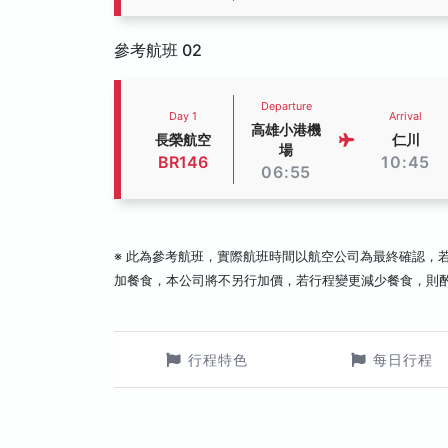
參考航班 02
Departure
Day 1
Arrival
高雄小港機
長榮航空
仁川
場
BR146
10:45
06:55
※ 此為參考航班，實際航班時間以航空公司為最終確認，
加餐食，本公司將不另行加價，若行程變更減少餐食，則
行程特色
每日行程