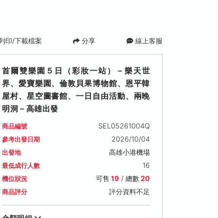
列印/下載檔案
分享
線上客服
首爾雙樂園５日（彩妝一站）－樂天世
界、愛寶樂園、倫敦貝果博物館、恩平韓
屋村、星空圖書館、一日自由活動、兩晚
明洞－高雄出發
SEL05261004Q
商品編號
2026/10/04
參考出發日期
2026/10/18 (日)
2026/10/21 (三)
2026/10/25 (
高雄小港機場
出發地
可售名額: 19
可售名額: 19
可售名額: 19
16
最低成行人數
售價: NT$ 28,500
售價: NT$ 30,000
售價: NT$ 29,50
可售
19
/ 總數
20
機位狀況
評分資料不足
商品評分