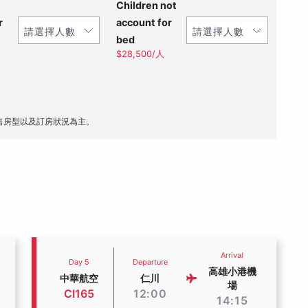
Children not
r
account for
bed
$28,500/人
售房型以及訂房狀況為主。
Arrival
Day 5
Departure
高雄小港機
中華航空
仁川
場
CI165
12:00
14:15