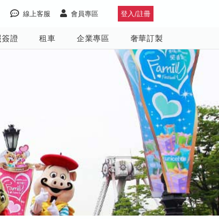
線上客服
會員專區
登入/註冊
照簽證
租車
企業專區
奢華訂製