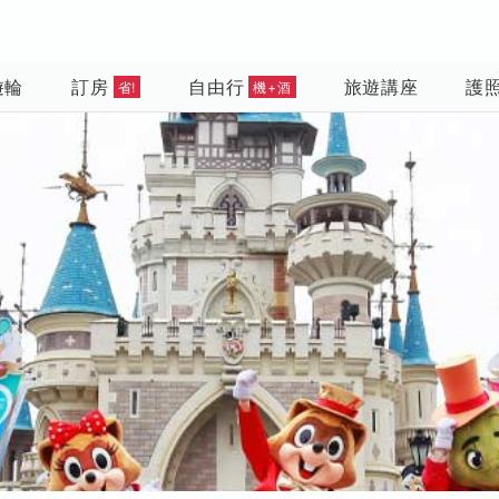
遊輪
訂房
自由行
旅遊講座
護
省!
機+酒