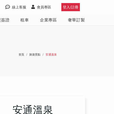
線上客服
會員專區
登入/註冊
照簽證
租車
企業專區
奢華訂製
首頁
旅遊景點
安通溫泉
安通溫泉