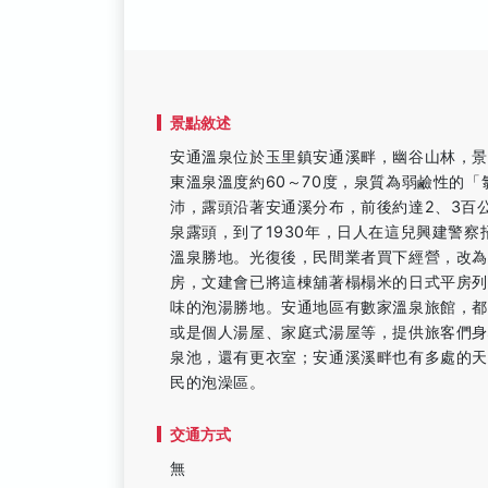
景點敘述
安通溫泉位於玉里鎮安通溪畔，幽谷山林，景
東溫泉溫度約60～70度，泉質為弱鹼性的
沛，露頭沿著安通溪分布，前後約達2、3百公
泉露頭，到了1930年，日人在這兒興建警
溫泉勝地。光復後，民間業者買下經營，改為
房，文建會已將這棟舖著榻榻米的日式平房
味的泡湯勝地。安通地區有數家溫泉旅館，都
或是個人湯屋、家庭式湯屋等，提供旅客們身
泉池，還有更衣室；安通溪溪畔也有多處的
民的泡澡區。
交通方式
無