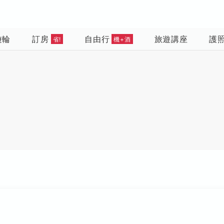
遊輪
訂房
自由行
旅遊講座
護
省!
機+酒