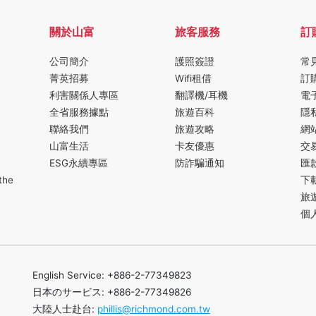
關於山富
旅客服務
訂
公司簡介
護照簽證
常
菁英招募
Wifi租借
訂
利害關係人專區
翻譯機/耳機
電
全省服務據點
旅遊百科
隱
聯絡我們
旅遊攻略
網
山富生活
卡友優惠
交
ESG永續專區
防詐騙通知
匯
the
下
旅
個
English Service: +886-2-77349823
日本のサービス: +886-2-77349826
大陸人士赴台:
phillis@richmond.com.tw