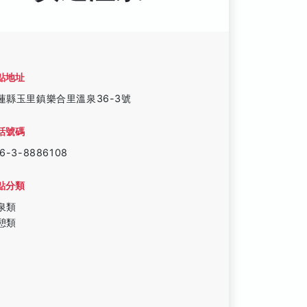
點地址
蓮縣玉里鎮樂合里溫泉36-3號
話號碼
6-3-8886108
點分類
泉類
憩類