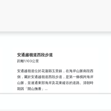
安通越嶺道西段步道
距離1.103公里
安通越嶺道位於花蓮縣玉里鎮，在海岸山脈南段西
側，屬於安通越嶺道西段步道，是第一條橫跨海岸
山脈，並連通東部海岸及花東縱谷的道路。清朝時
期因「開山撫番」…