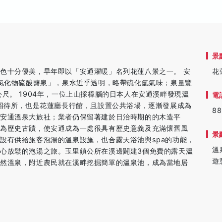
景
色十分優美，早年即以「安通濯暖」名列花蓮八景之一。 安
花
「氯化物硫酸鹽泉」，泉水近乎透明，略帶硫化氫氣味；泉量豐
尺。 1904年，一位上山採樟腦的日本人在安通溪畔發現溫
電
察招待所，也是花蓮廳長行館，且設置公共浴場，逐漸發展成為
88
安通溫泉大旅社；業者仍保留著建於日治時期的的木造平
列為歷史古蹟，使安通成為一處很具有歷史意義及充滿懷舊風
景
設有供給旅客泡湯的溫泉設施，也合露天浴池與spa的功能，
溫
心放鬆的泡湯之旅。玉里鎮公所在溪邊闢建3個免費的露天溫
遊
天然溫泉，附近農民就在溪畔挖掘簡單的溫泉池，成為當地居